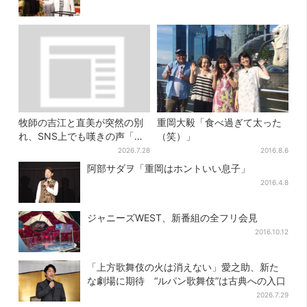
牧師の吉江と直美が突然の別
重岡大毅「食べ過ぎて太った
れ、SNS上でも嘆きの声「癒
（笑）」
やしの吉江先生が…」
2026.7.28
2016.8.6
阿部サダヲ「重岡はホントいい息子」
2016.4.8
ジャニーズWEST、新番組の全フリ会見
2016.10.12
「上方歌舞伎の火は消えない」愛之助、新た
な劇場に期待 “ルパン歌舞伎”は古典への入口
2026.7.29