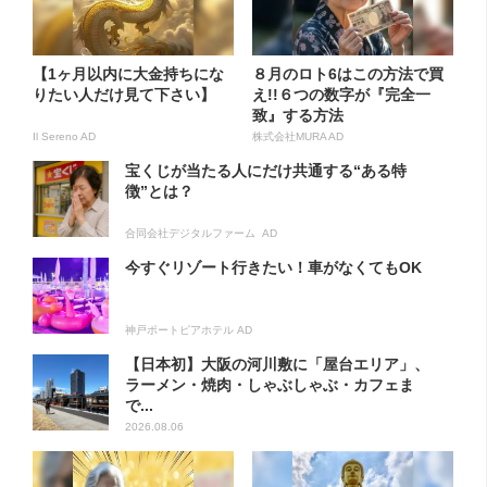
【1ヶ月以内に大金持ちにな
８月のロト6はこの方法で買
りたい人だけ見て下さい】
え!!６つの数字が『完全一
致』する方法
Il Sereno AD
株式会社MURA AD
宝くじが当たる人にだけ共通する“ある特
徴”とは？
合同会社デジタルファーム AD
今すぐリゾート行きたい！車がなくてもOK
神戸ポートピアホテル AD
【日本初】大阪の河川敷に「屋台エリア」、
ラーメン・焼肉・しゃぶしゃぶ・カフェま
で...
2026.08.06