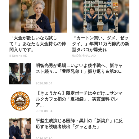
「大金が欲しいなら試し
『カートン買い、ダメ。ゼッ
て！」あなたも大金持ちの仲
タイ。』年間11万円節約の新
間入りです。
型タバコが爆売れ
Il Sereno AD
株式会社HAL AD
明智光秀が退場→いよいよ後半戦へ、新キャ
スト続々…「豊臣兄弟！」振り返り＆第30...
2026.08.04
【きょうから】限定ポーチは今だけ…サンマ
ルクカフェ初の「夏福袋」、実質無料でレ
ア...
2026.08.04
平埜生成演じる医師・黒川の「新潟弁」に反
応する視聴者続出「グッときた」
2026.07.30