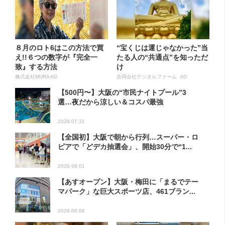
８月のロト6はこの方法で買
“宝くじは運じゃなかった”当
え!!６つの数字が『完全一
たる人の“共通点”を知っただ
致』する方法
け
株式会社MURA AD
合同会社デジタルファーム AD
【500円〜】大阪の“市民ナイトプール”3
選…夜だから涼しい＆コスパ最強
2026.07.31
【全国初】大阪で朝から行列…スーパー・ロ
ピアで「どデカ抽選会」、開始30分で“1...
2026.08.01
【あすオープン】大阪・梅田に「まるでテー
マパーク」な巨大スポーツ店、461ブラン...
2026.08.06