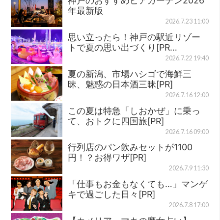
神戸のおすすめビアガーデン2026
年最新版
2026.7.23 11:00
思い立ったら！神戸の駅近リゾー
トで夏の思い出づくり[PR…
2026.7.22 19:40
夏の新潟、市場ハシゴで海鮮三
昧、魅惑の日本酒三昧[PR]
2026.7.16 12:00
この夏は特急「しおかぜ」に乗っ
て、おトクに四国旅[PR]
2026.7.16 09:00
行列店のパン飲みセットが1100
円！？お得ワザ[PR]
2026.7.9 11:30
「仕事もお金もなくても…」マンゲ
キで過ごした日々[PR]
2026.7.8 17:00