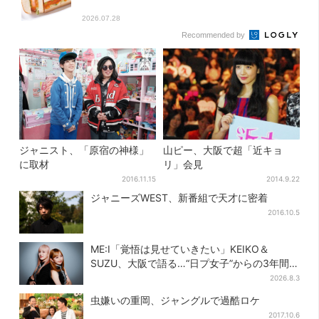
2026.07.28
Recommended by
ジャニスト、「原宿の神様」
山ピー、大阪で超「近キョ
に取材
リ」会見
2016.11.15
2014.9.22
ジャニーズWEST、新番組で天才に密着
2016.10.5
ME:I「覚悟は見せていきたい」KEIKO＆
SUZU、大阪で語る…“日プ女子”からの3年間
と、7人で目指す夢
2026.8.3
虫嫌いの重岡、ジャングルで過酷ロケ
2017.10.6