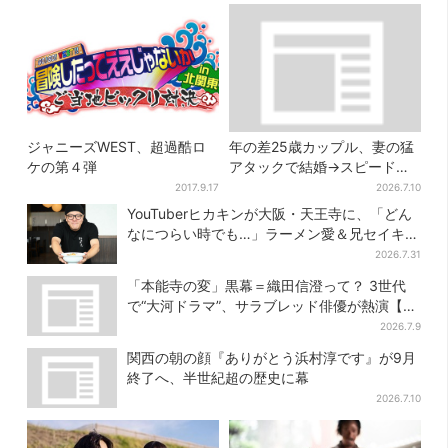
ジャニーズWEST、超過酷ロ
年の差25歳カップル、妻の猛
ケの第４弾
アタックで結婚→スピード離
婚に…驚きの理由は「新しい
2017.9.17
2026.7.10
髪型」
YouTuberヒカキンが大阪・天王寺に、「どん
なにつらい時でも…」ラーメン愛＆兄セイキン
との思い出を語る
2026.7.31
「本能寺の変」黒幕＝織田信澄って？ 3世代
で“大河ドラマ”、サラブレッド俳優が熱演【豊
臣兄弟】
2026.7.9
関西の朝の顔『ありがとう浜村淳です』が9月
終了へ、半世紀超の歴史に幕
2026.7.10