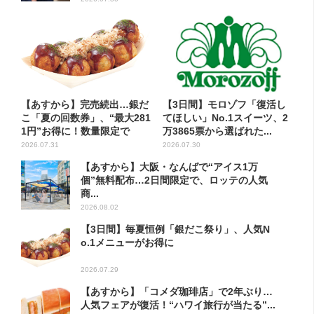
【あすから】完売続出…銀だ
【3日間】モロゾフ「復活し
こ「夏の回数券」、“最大281
てほしい」No.1スイーツ、2
1円”お得に！数量限定で
万3865票から選ばれた...
2026.07.31
2026.07.30
【あすから】大阪・なんばで“アイス1万
個”無料配布…2日間限定で、ロッテの人気
商...
2026.08.02
【3日間】毎夏恒例「銀だこ祭り」、人気N
o.1メニューがお得に
2026.07.29
【あすから】「コメダ珈琲店」で2年ぶり…
人気フェアが復活！“ハワイ旅行が当たる”...