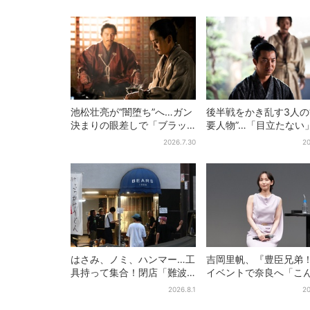
りで演技上手だと」
へのこだわり
池松壮亮が“闇堕ち”へ…ガン
後半戦をかき乱す3人の
決まりの眼差しで「ブラッ
要人物”…「目立たない
ク秀吉がログイン」【豊臣
人公・仲野太賀も、モ
2026.7.30
20
兄弟】
ャラ→覚醒へ【豊臣兄
はさみ、ノミ、ハンマー…工
吉岡里帆、『豊臣兄弟
具持って集合！閉店「難波
イベントで奈良へ「こ
ベアーズ」最終日400人超…
に楽しんでもらえてう
2026.8.1
20
最後は「もう帰ってくださ
い」