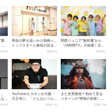
い出エピソードも
間と、7人で目指す夢
“重
男役の夢を追いかけ長崎へ…
関西ジュニア“無所属”から
」主
トップスターと娘役が語る
『24時間TV』大抜擢！次世
ブキ
「ハウステンボス歌劇団」
代スターと期待「まさか僕
26.8.5
2026.8.2
2026.8.2
弟】
とは？大阪で初公演開催
が…」
！』
YouTuberヒカキンが大阪・
また史実無視？初めて見る
んな
天王寺に、「どんなにつら
パターンの“明智の末路”…実
れし
い時でも…」ラーメン愛＆兄
は、ありえなくもない！？
26.8.3
2026.7.31
2026.7.29
セイキンとの思い出を語る
【豊臣兄弟】