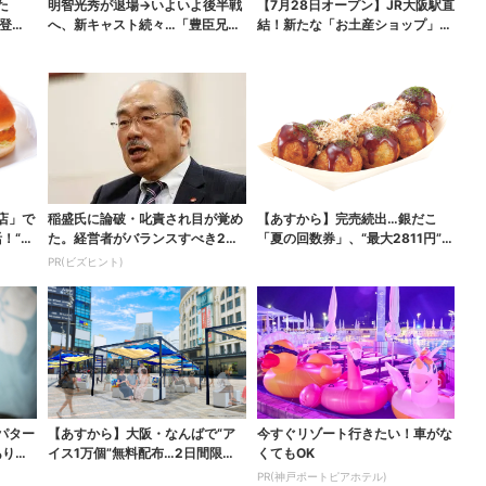
た
明智光秀が退場→いよいよ後半戦
【7月28日オープン】JR大阪駅直
登
へ、新キャスト続々…「豊臣兄
結！新たな「お土産ショップ」、
弟！」振り返り＆第30...
銘菓バラ売りで地...
店」で
稲盛氏に論破・叱責され目が覚め
【あすから】完売続出…銀だこ
！“ハ
た。経営者がバランスすべき2つ
「夏の回数券」、“最大2811円”お
の背反
得に！数量限定で
PR(ビズヒント)
パター
【あすから】大阪・なんばで“ア
今すぐリゾート行きたい！車がな
ありえ
イス1万個”無料配布…2日間限定
くてもOK
で、ロッテの人気商...
PR(神戸ポートピアホテル)