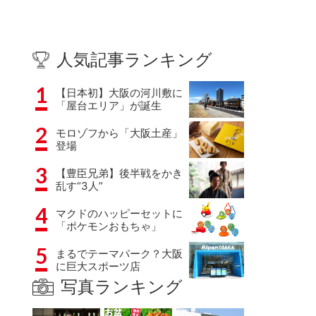
人気記事ランキング
1
【日本初】大阪の河川敷に
「屋台エリア」が誕生
2
モロゾフから「大阪土産」
登場
3
【豊臣兄弟】後半戦をかき
乱す“3人”
4
マクドのハッピーセットに
「ポケモンおもちゃ」
5
まるでテーマパーク？大阪
に巨大スポーツ店
写真ランキング