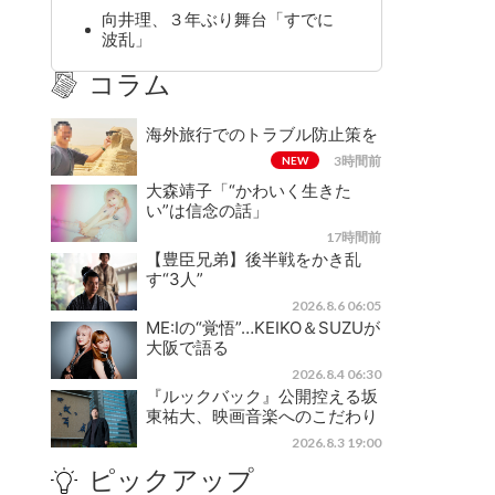
向井理、３年ぶり舞台「すでに
波乱」
コラム
海外旅行でのトラブル防止策を
3時間前
NEW
大森靖子「“かわいく生きた
い”は信念の話」
17時間前
【豊臣兄弟】後半戦をかき乱
す“3人”
2026.8.6 06:05
ME:Iの“覚悟”…KEIKO＆SUZUが
大阪で語る
2026.8.4 06:30
『ルックバック』公開控える坂
東祐大、映画音楽へのこだわり
2026.8.3 19:00
ピックアップ