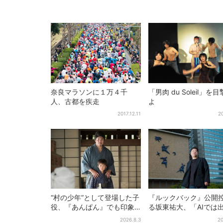
奈良マラソンに１万４千
「男肉 du Soleil」を
人、古都を疾走
よ
2017.12.11
2
“村の少年”として登場した子
『ルックバック』公開
役、『あんぱん』でも印象
る坂東祐大、「AIでは
的だった…視聴者驚き「どう
ない質感がある」映画
2026.8.3
20