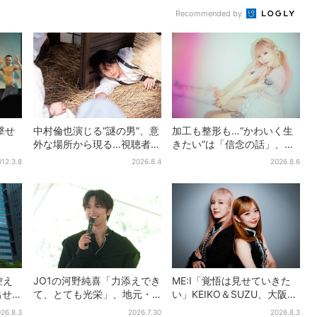
Recommended by
目撃せ
中村倫也演じる“謎の男”、意
加工も整形も…“かわいく生
外な場所から現る…視聴者歓
きたい”は「信念の話」、大
喜「こんな登場シーンと
森靖子が新作に込めた思い
012.3.8
2026.8.4
2026.8.6
は」
控え
JO1の河野純喜「力添えでき
ME:I「覚悟は見せていきた
出せ
て、とても光栄」、地元・
い」KEIKO＆SUZU、大阪で
音楽
奈良へ凱旋！学生時代の思
語る…“日プ女子”からの3年
26.8.3
2026.7.30
2026.8.3