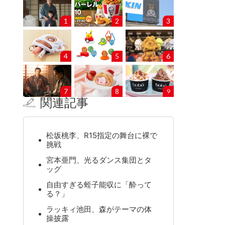
1
2
3
4
5
6
7
8
9
関連記事
松坂桃李、R15指定の舞台に裸で
挑戦
宮本亜門、光るダンス集団とタ
ッグ
自由すぎる蛭子能収に「酔って
る？」
ラッキィ池田、森がテーマの体
操披露