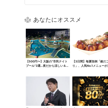
あなたにオススメ
【500円〜】大阪の“市民ナイト
【3日間】毎夏恒例「銀だ
プール”3選…夜だから涼しい＆コ
り」、人気No.1メニュー
スパ最強