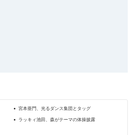
宮本亜門、光るダンス集団とタッグ
ラッキィ池田、森がテーマの体操披露