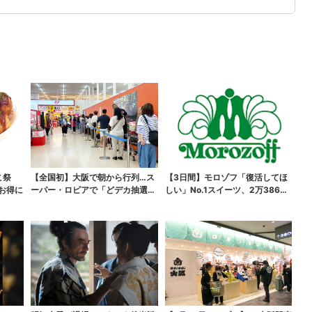
こ祭
【全国初】大阪で朝から行列…ス
【3日間】モロゾフ「復活してほ
がお得に
ーパー・ロピアで「どデカ抽選
しい」No.1スイーツ、2万3865
会」、開始30分で“1...
票から選ばれた...