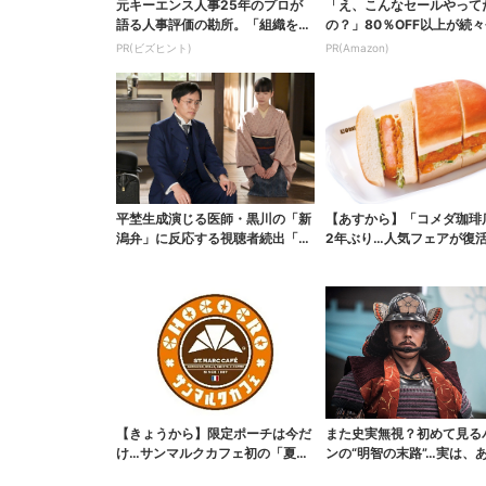
元キーエンス人事25年のプロが
「え、こんなセールやって
語る人事評価の勘所。「組織を腐
の？」80％OFF以上が続々
らせるNG評価」とは...
場！Amazonの本気が...
PR(ビズヒント)
PR(Amazon)
平埜生成演じる医師・黒川の「新
【あすから】「コメダ珈琲
潟弁」に反応する視聴者続出「グ
2年ぶり…人気フェアが復活
ッときた」
ワイ旅行が当たる”...
【きょうから】限定ポーチは今だ
また史実無視？初めて見る
け…サンマルクカフェ初の「夏福
ンの“明智の末路”…実は、
袋」、実質無料でレア...
なくもない！？【豊...