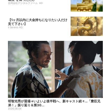
合同会社デジタルファーム AD
【1ヶ月以内に大金持ちになりたい人だけ
見て下さい】
Il Sereno AD
明智光秀が退場→いよいよ後半戦へ、新キャスト続々…「豊臣兄
弟！」振り返り＆第30...
2026.08.04