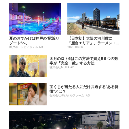
夏のおでかけは神戸の”駅近リ
【日本初】大阪の河川敷に
ゾート”へ。
「屋台エリア」、ラーメン・
神戸ポートピアホテル AD
焼肉・しゃぶしゃぶ・カフェ
2026.08.06
まで...
８月のロト6はこの方法で買え!!６つの数
字が『完全一致』する方法
株式会社MURA AD
宝くじが当たる人にだけ共通する“ある特
徴”とは？
合同会社デジタルファーム AD