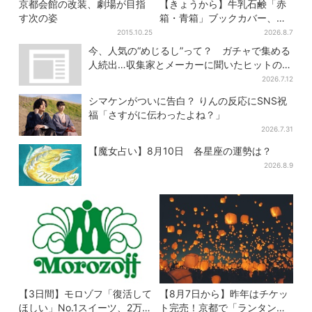
京都会館の改装、劇場が目指
【きょうから】牛乳石鹸「赤
す次の姿
箱・青箱」ブックカバー、大
阪で無料配布！ 先着1000名
2015.10.25
2026.8.7
に「牛のカード」も
今、人気の“めじるし”って？ ガチャで集める
人続出…収集家とメーカーに聞いたヒットの背
景
2026.7.12
シマケンがついに告白？ りんの反応にSNS祝
福「さすがに伝わったよね？」
2026.7.31
【魔女占い】8月10日 各星座の運勢は？
2026.8.9
【3日間】モロゾフ「復活して
【8月7日から】昨年はチケッ
ほしい」No.1スイーツ、2万
ト完売！京都で「ランタンフ