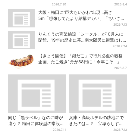
3865票から選ばれた名作を限
ェス」、最大3500の光が夜空
2026.7.30
2026.8.4
定販売
に…会場には縁日も
大阪・梅田に“巨大ちいかわ”出現…高さ
5m「想像してたより結構デカい」「ちいさ…
くはない」
2026.7.13
りんくうの商業施設「シークル」が10月末に
閉館、19年の歴史に幕…南大阪民に衝撃はし
る
2026.7.24
【きょう開催】「銀だこ」で行列必至の破格
企画、たこ焼き1舟が88円に「今年こそ…」
2026.8.7
同じ「黒ラベル」なのに味が
兵庫・高級ホテルの跡地にで
違う？ 梅田に体験型の常設
きたのは…？ 宝塚らしすぎ
店、“1人2杯まで”で0次会にも
る“豪華スーパー”を調査
2026.7.11
2026.7.13