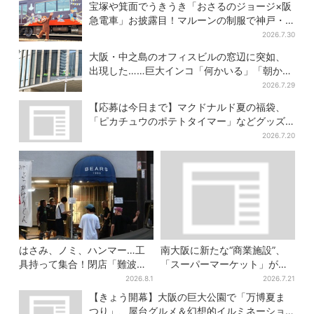
便利
宝塚や箕面でうきうき「おさるのジョージ×阪
急電車」お披露目！マルーンの制服で神戸・
宝塚・京都各線に添乗
2026.7.30
大阪・中之島のオフィスビルの窓辺に突如、
出現した……巨大インコ「何かいる」「朝から
ビビった」、その正体とは？
2026.7.29
【応募は今日まで】マクドナルド夏の福袋、
「ピカチュウのポテトタイマー」などグッズ3
品＆商品券付きで3900円
2026.7.20
はさみ、ノミ、ハンマー…工
南大阪に新たな“商業施設”、
具持って集合！閉店「難波ベ
「スーパーマーケット」が先
アーズ」最終日400人超…最
行オープン！駅直結＆21時ま
2026.8.1
2026.7.21
後は「もう帰ってください」
で営業
【きょう開幕】大阪の巨大公園で「万博夏ま
つり」、屋台グルメ＆幻想的イルミネーショ