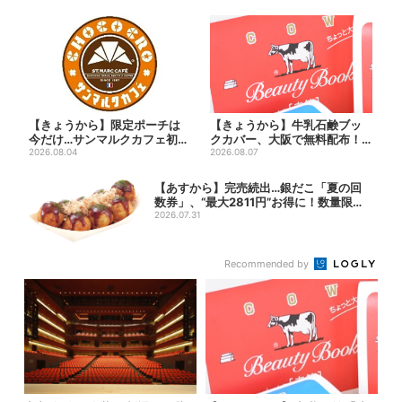
【きょうから】限定ポーチは
【きょうから】牛乳石鹸ブッ
今だけ…サンマルクカフェ初の
クカバー、大阪で無料配布！
「夏福袋」、実質無料でレア...
2026.08.04
先着1000名に「牛のカー...
2026.08.07
【あすから】完売続出…銀だこ「夏の回
数券」、“最大2811円”お得に！数量限定
で
2026.07.31
Recommended by