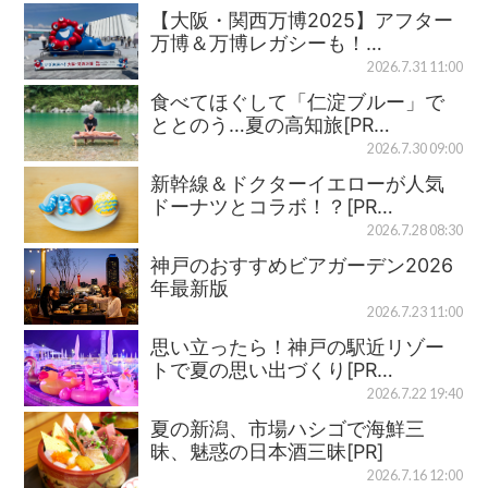
【大阪・関西万博2025】アフター
万博＆万博レガシーも！…
2026.7.31 11:00
食べてほぐして「仁淀ブルー」で
ととのう…夏の高知旅[PR…
2026.7.30 09:00
新幹線＆ドクターイエローが人気
ドーナツとコラボ！？[PR…
2026.7.28 08:30
神戸のおすすめビアガーデン2026
年最新版
2026.7.23 11:00
思い立ったら！神戸の駅近リゾー
トで夏の思い出づくり[PR…
2026.7.22 19:40
夏の新潟、市場ハシゴで海鮮三
昧、魅惑の日本酒三昧[PR]
2026.7.16 12:00