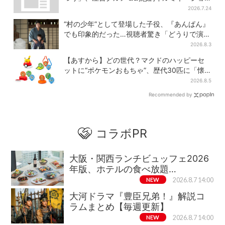
ン…計27日間開催
2026.7.24
“村の少年”として登場した子役、『あんぱん』
でも印象的だった…視聴者驚き「どうりで演技
上手だと」
2026.8.3
【あすから】どの世代？マクドのハッピーセ
ットに“ポケモンおもちゃ”、歴代30匹に「懐
かしい」と喜びの声
2026.8.5
Recommended by
コラボPR
大阪・関西ランチビュッフェ2026
年版、ホテルの食べ放題…
NEW
2026.8.7 14:00
大河ドラマ『豊臣兄弟！』解説コ
ラムまとめ【毎週更新】
NEW
2026.8.7 14:00