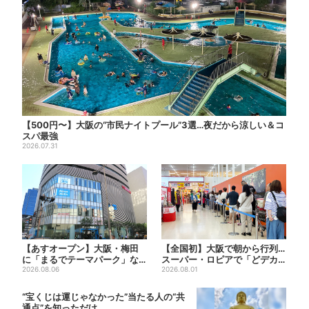
【500円〜】大阪の“市民ナイトプール”3選…夜だから涼しい＆コ
スパ最強
2026.07.31
【あすオープン】大阪・梅田
【全国初】大阪で朝から行列…
に「まるでテーマパーク」な
スーパー・ロピアで「どデカ
巨大スポーツ店、461ブラン...
2026.08.06
抽選会」、開始30分で“1...
2026.08.01
“宝くじは運じゃなかった”当たる人の“共
通点”を知っただけ