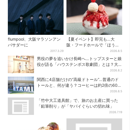
flumpool、大阪マラソンアン
【夏イベント】即完も…大
バサダーに
阪・フードホールで「ほうせ
き箱」の“限定かき氷”が復
2017.3.29
2026.8.5
活！一夜限りの盆踊りも
男役の夢を追いかけ長崎へ…トップスターと娘
役が語る「ハウステンボス歌劇団」とは？大
阪で初公演開催
2026.8.2
関西に4店舗だけの“高級ドトール”…普通のド
トールと、何が違う？コーヒーは約2倍の600
円
2026.8.5
「竹中大工道具館」で、旅のお土産に買った
「鉛筆削り」が「ヤバイぐらいの切れ味」
2026.7.19