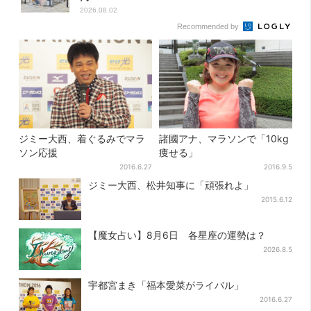
2026.08.02
Recommended by
ジミー大西、着ぐるみでマラ
諸國アナ、マラソンで「10kg
ソン応援
痩せる」
2016.6.27
2016.9.5
ジミー大西、松井知事に「頑張れよ」
2015.6.12
【魔女占い】8月6日 各星座の運勢は？
2026.8.5
宇都宮まき「福本愛菜がライバル」
2016.6.27