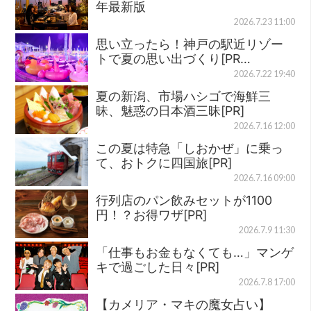
年最新版
2026.7.23 11:00
思い立ったら！神戸の駅近リゾー
トで夏の思い出づくり[PR…
2026.7.22 19:40
夏の新潟、市場ハシゴで海鮮三
昧、魅惑の日本酒三昧[PR]
2026.7.16 12:00
この夏は特急「しおかぜ」に乗っ
て、おトクに四国旅[PR]
2026.7.16 09:00
行列店のパン飲みセットが1100
円！？お得ワザ[PR]
2026.7.9 11:30
「仕事もお金もなくても…」マンゲ
キで過ごした日々[PR]
2026.7.8 17:00
【カメリア・マキの魔女占い】