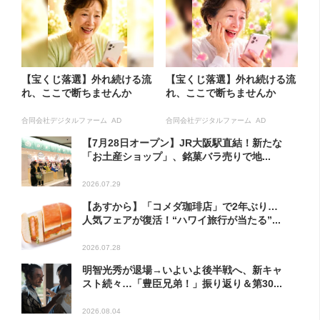
【宝くじ落選】外れ続ける流
【宝くじ落選】外れ続ける流
れ、ここで断ちませんか
れ、ここで断ちませんか
合同会社デジタルファーム AD
合同会社デジタルファーム AD
【7月28日オープン】JR大阪駅直結！新たな
「お土産ショップ」、銘菓バラ売りで地...
2026.07.29
【あすから】「コメダ珈琲店」で2年ぶり…
人気フェアが復活！“ハワイ旅行が当たる”...
2026.07.28
明智光秀が退場→いよいよ後半戦へ、新キャ
スト続々…「豊臣兄弟！」振り返り＆第30...
2026.08.04