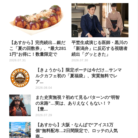
【あすから】完売続出…銀だ
平埜生成演じる医師・黒川の
こ「夏の回数券」、“最大281
「新潟弁」に反応する視聴者
1円”お得に！数量限定で
続出「グッときた」
2026.07.31
2026.07.30
【きょうから】限定ポーチは今だけ…サンマ
ルクカフェ初の「夏福袋」、実質無料でレ
ア...
2026.08.04
また史実無視？初めて見るパターンの“明智
の末路”…実は、ありえなくもない！？
【豊...
2026.07.29
【あすから】大阪・なんばで“アイス1万
個”無料配布…2日間限定で、ロッテの人気
商...