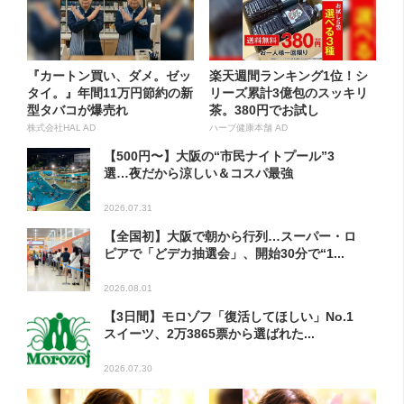
『カートン買い、ダメ。ゼッ
楽天週間ランキング1位！シ
タイ。』年間11万円節約の新
リーズ累計3億包のスッキリ
型タバコが爆売れ
茶。380円でお試し
株式会社HAL AD
ハーブ健康本舗 AD
【500円〜】大阪の“市民ナイトプール”3
選…夜だから涼しい＆コスパ最強
2026.07.31
【全国初】大阪で朝から行列…スーパー・ロ
ピアで「どデカ抽選会」、開始30分で“1...
2026.08.01
【3日間】モロゾフ「復活してほしい」No.1
スイーツ、2万3865票から選ばれた...
2026.07.30