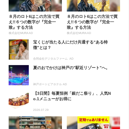
８月のロト6はこの方法で買
８月のロト6はこの方法で買
え!!６つの数字が『完全一
え!!６つの数字が『完全一
致』する方法
致』する方法
株式会社MURA AD
株式会社MURA AD
宝くじが当たる人にだけ共通する“ある特
徴”とは？
合同会社デジタルファーム AD
夏のおでかけは神戸の”駅近リゾート”へ。
神戸ポートピアホテル AD
【3日間】毎夏恒例「銀だこ祭り」、人気N
o.1メニューがお得に
2026.07.29