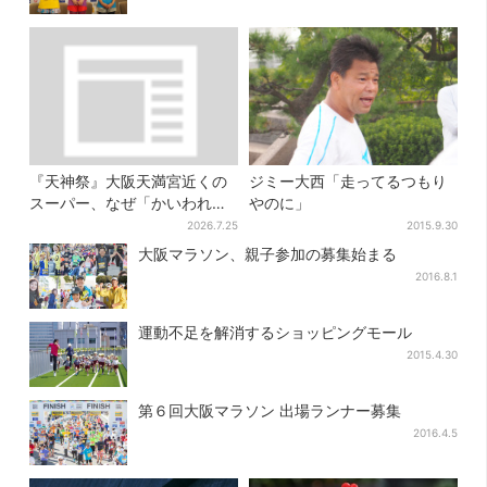
『天神祭』大阪天満宮近くの
ジミー大西「走ってるつもり
スーパー、なぜ「かいわれ」
やのに」
が山積み？ 実は昔ながらの食
2026.7.25
2015.9.30
文化
大阪マラソン、親子参加の募集始まる
2016.8.1
運動不足を解消するショッピングモール
2015.4.30
第６回大阪マラソン 出場ランナー募集
2016.4.5