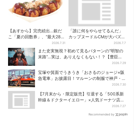
【あすから】完売続出…銀だ
「誰に何をやらせてるんだ」
こ「夏の回数券」、“最大2811
カップヌードルCMが大バズり
円”お得に！数量限定で
→まさかの本家がセルフ再現
2026.7.31
2026.7.7
「仕事早すぎ」「もうこっち
また史実無視？初めて見るパターンの“明智の
にした方が…」
末路”…実は、ありえなくもない！？【豊臣兄
弟】
2026.7.29
宝塚や箕面でうきうき「おさるのジョージ×阪
急電車」お披露目！マルーンの制服で神戸・
宝塚・京都各線に添乗
2026.7.30
【7月末から・限定販売】引退する「500系新
幹線＆ドクターイエロー」×人気ドーナツ店が
コラボ、手土産の切り札にも
2026.7.27
Recommended by