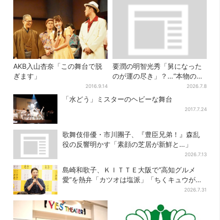
AKB入山杏奈「この舞台で脱
要潤の明智光秀「舅になった
ぎます」
のが運の尽き」？…“本物の黒
幕”が最高火力の「本能寺」へ
2016.9.14
2026.7.8
【豊臣兄弟】
「水どう」ミスターのヘビーな舞台
2017.7.24
歌舞伎俳優・市川團子、『豊臣兄弟！』森乱
役の反響明かす「素顔の芝居が新鮮と…」
2026.7.13
島崎和歌子、ＫＩＴＴＥ大阪で“高知グルメ
愛”を熱弁「カツオは塩派」「ちくキュウがお
つまみ」
2026.7.31