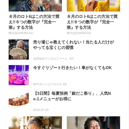
８月のロト6はこの方法で買
８月のロト6はこの方法で買
え!!６つの数字が『完全一
え!!６つの数字が『完全一
致』する方法
致』する方法
株式会社MURA AD
株式会社MURA AD
売り場じゃ教えてくれない！当たる人だけが
やってる宝くじの習慣
合同会社デジタルファーム AD
今すぐリゾート行きたい！車がなくてもOK
神戸ポートピアホテル AD
【3日間】毎夏恒例「銀だこ祭り」、人気N
o.1メニューがお得に
2026.07.29