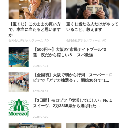
【宝くじ】このままの買い方
宝くじ当たる人だけがやって
で、本当に当たると思います
いること、教えます
か
合同会社デジタルファーム AD
合同会社デジタルファーム AD
【500円〜】大阪の“市民ナイトプール”3
選…夜だから涼しい＆コスパ最強
2026.07.31
【全国初】大阪で朝から行列…スーパー・ロ
ピアで「どデカ抽選会」、開始30分で“1...
2026.08.01
【3日間】モロゾフ「復活してほしい」No.1
スイーツ、2万3865票から選ばれた...
2026.07.30