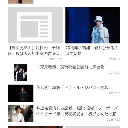
【豊臣兄弟！】注目の「千利
20周年の宙組、愛月ひかる主
休」役は大河初出演の吉岡秀
演で始動
隆 北条氏政役も発表
2026.7.21
2018.1.7
「東京喰種」実写映画公開前に舞台化
2017.4.2
美しき宝塚版『ドクトル・ジバゴ』開幕
2018.2.5
井上祐貴演じる記者、1話で投獄→プロポーズ
のスピード感に視聴者驚き「横沢さんだけ怒
涛すぎる」
2026.7.29