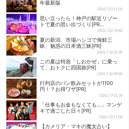
年最新版
2026.7.23 11:00
思い立ったら！神戸の駅近リゾー
トで夏の思い出づくり[PR…
2026.7.22 19:40
夏の新潟、市場ハシゴで海鮮三
昧、魅惑の日本酒三昧[PR]
2026.7.16 12:00
この夏は特急「しおかぜ」に乗っ
て、おトクに四国旅[PR]
2026.7.16 09:00
行列店のパン飲みセットが1100
円！？お得ワザ[PR]
2026.7.9 11:30
「仕事もお金もなくても…」マンゲ
キで過ごした日々[PR]
2026.7.8 17:00
【カメリア・マキの魔女占い】