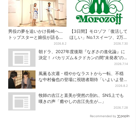
男役の夢を追いかけ長崎へ…
【3日間】モロゾフ「復活して
トップスターと娘役が語る
ほしい」No.1スイーツ、2万
「ハウステンボス歌劇団」と
3865票から選ばれた名作を限
2026.8.2
2026.7.30
は？大阪で初公演開催
定販売
朝ドラ、2027年度後期『なぎさの進化論』に
決定！ バカリズム＆クドカンの間“未発表”の
期待作
2026.7.14
風薫る次週・穏やかなラストから一転、不穏
な中村倫也の登場に視聴者期待「いよいよ登
場だ」
2026.8.2
牧師の吉江と直美が突然の別れ、SNS上でも
嘆きの声「癒やしの吉江先生が…」
2026.7.28
Recommended by