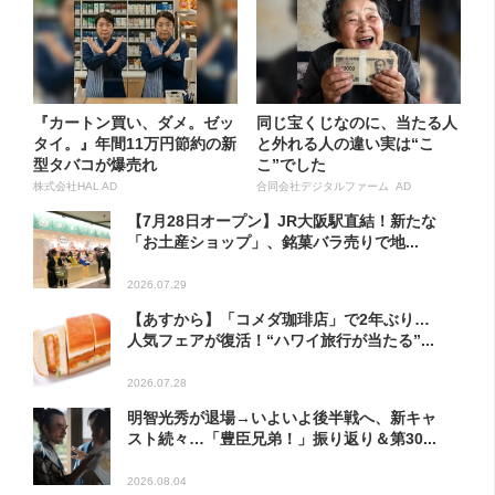
『カートン買い、ダメ。ゼッ
同じ宝くじなのに、当たる人
タイ。』年間11万円節約の新
と外れる人の違い実は“こ
型タバコが爆売れ
こ”でした
株式会社HAL AD
合同会社デジタルファーム AD
【7月28日オープン】JR大阪駅直結！新たな
「お土産ショップ」、銘菓バラ売りで地...
2026.07.29
【あすから】「コメダ珈琲店」で2年ぶり…
人気フェアが復活！“ハワイ旅行が当たる”...
2026.07.28
明智光秀が退場→いよいよ後半戦へ、新キャ
スト続々…「豊臣兄弟！」振り返り＆第30...
2026.08.04