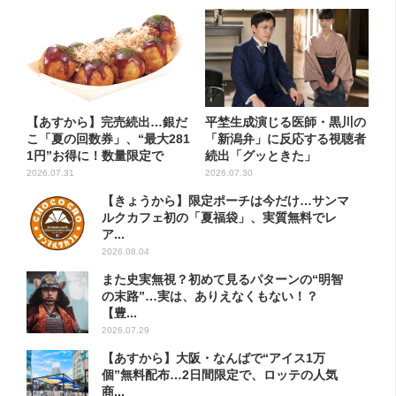
【あすから】完売続出…銀だ
平埜生成演じる医師・黒川の
こ「夏の回数券」、“最大281
「新潟弁」に反応する視聴者
1円”お得に！数量限定で
続出「グッときた」
2026.07.31
2026.07.30
【きょうから】限定ポーチは今だけ…サンマ
ルクカフェ初の「夏福袋」、実質無料でレ
ア...
2026.08.04
また史実無視？初めて見るパターンの“明智
の末路”…実は、ありえなくもない！？
【豊...
2026.07.29
【あすから】大阪・なんばで“アイス1万
個”無料配布…2日間限定で、ロッテの人気
商...