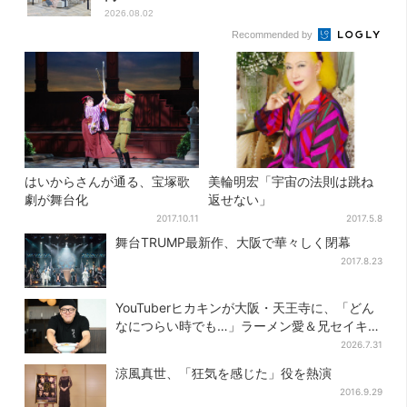
2026.08.02
Recommended by
はいからさんが通る、宝塚歌
美輪明宏「宇宙の法則は跳ね
劇が舞台化
返せない」
2017.10.11
2017.5.8
舞台TRUMP最新作、大阪で華々しく閉幕
2017.8.23
YouTuberヒカキンが大阪・天王寺に、「どん
なにつらい時でも…」ラーメン愛＆兄セイキン
との思い出を語る
2026.7.31
涼風真世、「狂気を感じた」役を熱演
2016.9.29