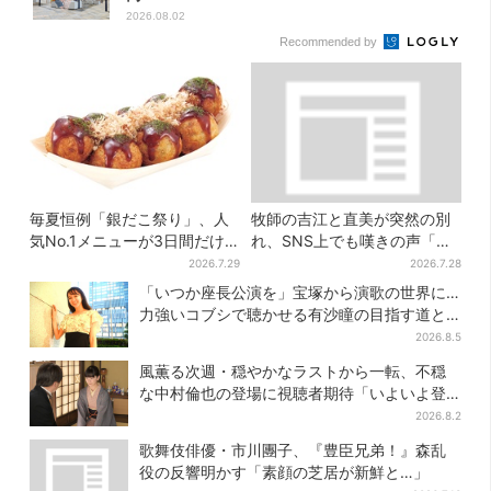
2026.08.02
Recommended by
毎夏恒例「銀だこ祭り」、人
牧師の吉江と直美が突然の別
気No.1メニューが3日間だけ
れ、SNS上でも嘆きの声「癒
お得に
やしの吉江先生が…」
2026.7.29
2026.7.28
「いつか座長公演を」宝塚から演歌の世界に…
力強いコブシで聴かせる有沙瞳の目指す道と
は
2026.8.5
風薫る次週・穏やかなラストから一転、不穏
な中村倫也の登場に視聴者期待「いよいよ登
場だ」
2026.8.2
歌舞伎俳優・市川團子、『豊臣兄弟！』森乱
役の反響明かす「素顔の芝居が新鮮と…」