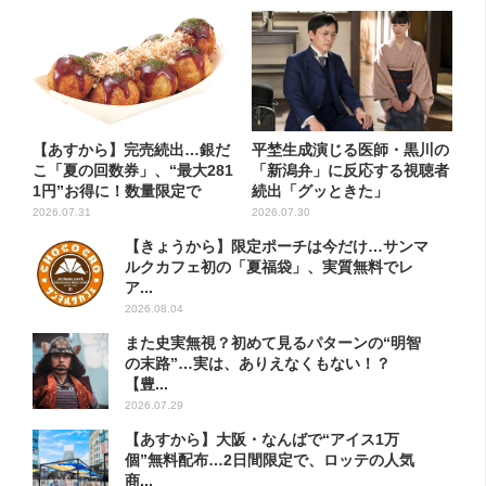
【あすから】完売続出…銀だ
平埜生成演じる医師・黒川の
こ「夏の回数券」、“最大281
「新潟弁」に反応する視聴者
1円”お得に！数量限定で
続出「グッときた」
2026.07.31
2026.07.30
【きょうから】限定ポーチは今だけ…サンマ
ルクカフェ初の「夏福袋」、実質無料でレ
ア...
2026.08.04
また史実無視？初めて見るパターンの“明智
の末路”…実は、ありえなくもない！？
【豊...
2026.07.29
【あすから】大阪・なんばで“アイス1万
個”無料配布…2日間限定で、ロッテの人気
商...