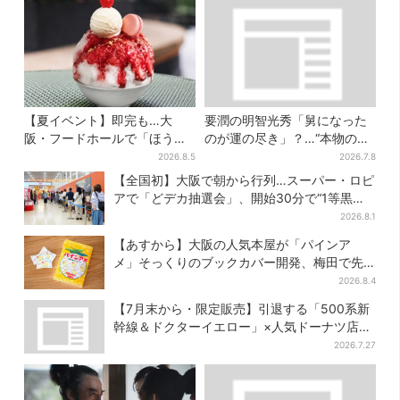
【夏イベント】即完も…大
要潤の明智光秀「舅になった
阪・フードホールで「ほうせ
のが運の尽き」？…“本物の黒
き箱」の“限定かき氷”が復
幕”が最高火力の「本能寺」へ
2026.8.5
2026.7.8
活！一夜限りの盆踊りも
【豊臣兄弟】
【全国初】大阪で朝から行列…スーパー・ロピ
アで「どデカ抽選会」、開始30分で“1等黒毛
和牛”の当選も
2026.8.1
【あすから】大阪の人気本屋が「パインア
メ」そっくりのブックカバー開発、梅田で先
行販売
2026.8.4
【7月末から・限定販売】引退する「500系新
幹線＆ドクターイエロー」×人気ドーナツ店が
コラボ、手土産の切り札にも
2026.7.27