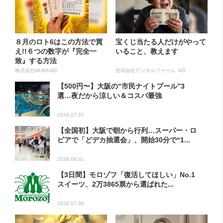
８月のロト6はこの方法で買
宝くじ当たる人だけがやって
え!!６つの数字が『完全一
いること、教えます
致』する方法
株式会社MURA AD
合同会社デジタルファーム AD
【500円〜】大阪の“市民ナイトプール”3
選…夜だから涼しい＆コスパ最強
2026.07.31
【全国初】大阪で朝から行列…スーパー・ロ
ピアで「どデカ抽選会」、開始30分で“1...
2026.08.01
【3日間】モロゾフ「復活してほしい」No.1
スイーツ、2万3865票から選ばれた...
2026.07.30