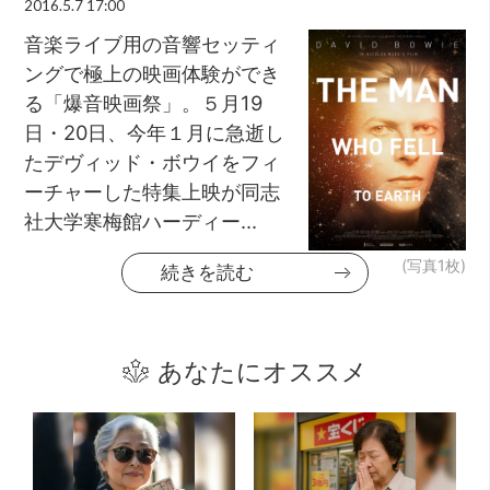
2016.5.7 17:00
音楽ライブ用の音響セッティ
ングで極上の映画体験ができ
る「爆音映画祭」。５月19
日・20日、今年１月に急逝し
たデヴィッド・ボウイをフィ
ーチャーした特集上映が同志
社大学寒梅館ハーディー...
(写真1枚)
続きを読む
あなたにオススメ