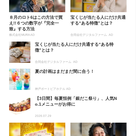
８月のロト6はこの方法で買
宝くじが当たる人にだけ共通
え!!６つの数字が『完全一
する“ある特徴”とは？
致』する方法
株式会社MURA AD
合同会社デジタルファーム AD
宝くじが当たる人にだけ共通する“ある特
徴”とは？
合同会社デジタルファーム AD
夏の計画はまだまだ間に合う！
神戸ポートピアホテル AD
【3日間】毎夏恒例「銀だこ祭り」、人気N
o.1メニューがお得に
2026.07.29