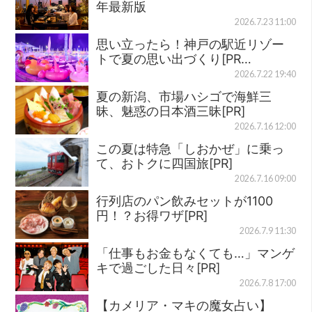
年最新版
2026.7.23 11:00
思い立ったら！神戸の駅近リゾー
トで夏の思い出づくり[PR…
2026.7.22 19:40
夏の新潟、市場ハシゴで海鮮三
昧、魅惑の日本酒三昧[PR]
2026.7.16 12:00
この夏は特急「しおかぜ」に乗っ
て、おトクに四国旅[PR]
2026.7.16 09:00
行列店のパン飲みセットが1100
円！？お得ワザ[PR]
2026.7.9 11:30
「仕事もお金もなくても…」マンゲ
キで過ごした日々[PR]
2026.7.8 17:00
【カメリア・マキの魔女占い】