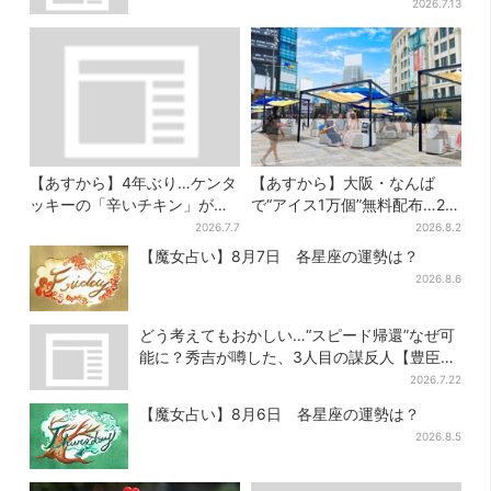
2026.7.13
【あすから】4年ぶり…ケンタ
【あすから】大阪・なんば
ッキーの「辛いチキン」が復
で“アイス1万個”無料配布…2日
活！2種が数量限定で、ポテチ
間限定で、ロッテの人気商品
2026.7.7
2026.8.2
とのコラボも
もらえる
【魔女占い】8月7日 各星座の運勢は？
2026.8.6
どう考えてもおかしい…“スピード帰還”なぜ可
能に？秀吉が噂した、3人目の謀反人【豊臣兄
弟】
2026.7.22
【魔女占い】8月6日 各星座の運勢は？
2026.8.5