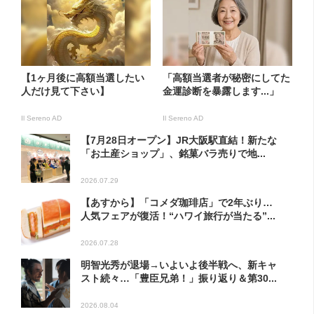
【1ヶ月後に高額当選したい
「高額当選者が秘密にしてた
人だけ見て下さい】
金運診断を暴露します...」
Il Sereno AD
Il Sereno AD
【7月28日オープン】JR大阪駅直結！新たな
「お土産ショップ」、銘菓バラ売りで地...
2026.07.29
【あすから】「コメダ珈琲店」で2年ぶり…
人気フェアが復活！“ハワイ旅行が当たる”...
2026.07.28
明智光秀が退場→いよいよ後半戦へ、新キャ
スト続々…「豊臣兄弟！」振り返り＆第30...
2026.08.04