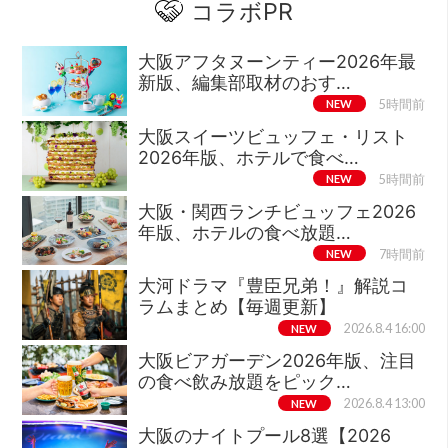
コラボPR
大阪アフタヌーンティー2026年最
新版、編集部取材のおす…
NEW
5時間前
大阪スイーツビュッフェ・リスト
2026年版、ホテルで食べ…
NEW
5時間前
大阪・関西ランチビュッフェ2026
年版、ホテルの食べ放題…
NEW
7時間前
大河ドラマ『豊臣兄弟！』解説コ
ラムまとめ【毎週更新】
NEW
2026.8.4 16:00
大阪ビアガーデン2026年版、注目
の食べ飲み放題をピック…
NEW
2026.8.4 13:00
大阪のナイトプール8選【2026