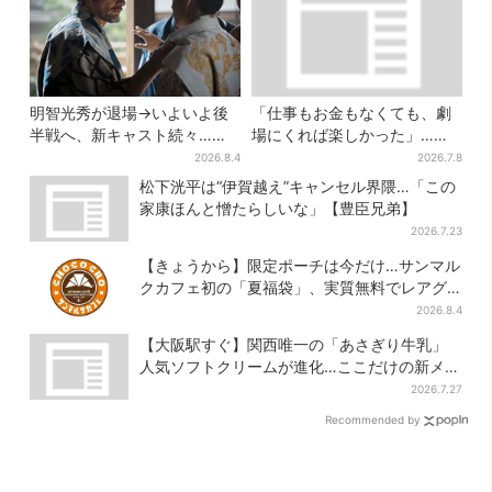
明智光秀が退場→いよいよ後
「仕事もお金もなくても、劇
半戦へ、新キャスト続々…
場にくれば楽しかった」…大
「豊臣兄弟！」振り返り＆第
阪“マンゲキ卒業”芸人が語
2026.8.4
2026.7.8
30回あらすじ
る、漫才を磨き続けた日々
松下洸平は“伊賀越え”キャンセル界隈…「この
家康ほんと憎たらしいな」【豊臣兄弟】
2026.7.23
【きょうから】限定ポーチは今だけ…サンマル
クカフェ初の「夏福袋」、実質無料でレアグ
ッズが手に入る
2026.8.4
【大阪駅すぐ】関西唯一の「あさぎり牛乳」
人気ソフトクリームが進化…ここだけの新メニ
ューも仲間入り
2026.7.27
Recommended by