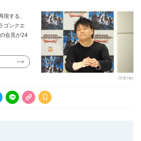
再現する、
ラゴンクエ
の会見が24
(写真1枚)