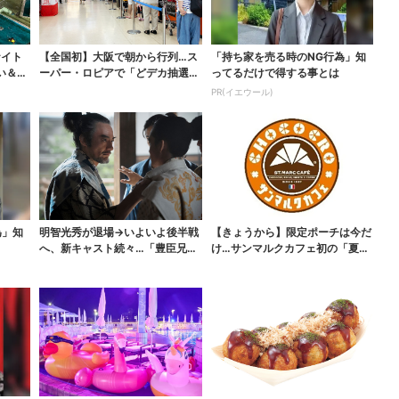
ナイト
【全国初】大阪で朝から行列…ス
「持ち家を売る時のNG行為」知
い＆コ
ーパー・ロピアで「どデカ抽選
ってるだけで得する事とは
会」、開始30分で“1...
PR(イエウール)
為」知
明智光秀が退場→いよいよ後半戦
【きょうから】限定ポーチは今だ
へ、新キャスト続々…「豊臣兄
け…サンマルクカフェ初の「夏福
弟！」振り返り＆第30...
袋」、実質無料でレア...