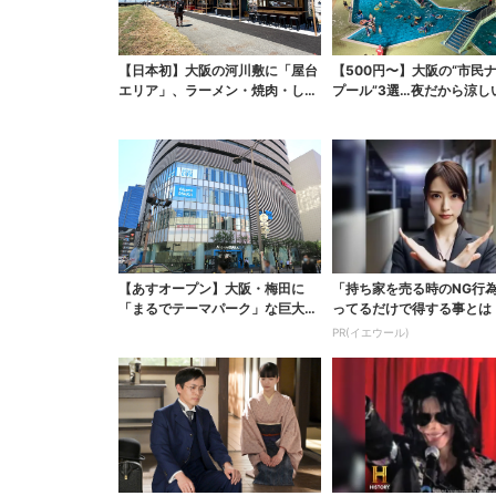
【日本初】大阪の河川敷に「屋台
【500円〜】大阪の“市民
エリア」、ラーメン・焼肉・しゃ
プール”3選…夜だから涼し
ぶしゃぶ・カフェまで...
スパ最強
【あすオープン】大阪・梅田に
「持ち家を売る時のNG行
「まるでテーマパーク」な巨大ス
ってるだけで得する事とは
ポーツ店、461ブラン...
PR(イエウール)