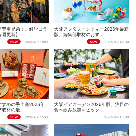
『豊臣兄弟！』解説コラ
大阪アフタヌーンティー2026年最新
毎週更新】
版、編集部取材のおす…
2026.8.7 14:00
2026.8.7 14:00
NEW
NEW
すめの手土産2026年、
大阪ビアガーデン2026年版、注目の
ア取材の最…
食べ飲み放題をピック…
2026.8.6 15:00
2026.8.4 13:00
NEW