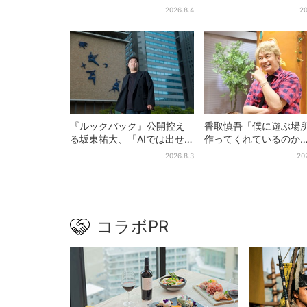
「豊臣兄弟！」振り返り＆
に会場騒然「まさか本
2026.8.4
20
第30回あらすじ
出てくるとは…」
『ルックバック』公開控え
香取慎吾「僕に遊ぶ場
る坂東祐大、「AIでは出せ
作ってくれているのか
ない質感がある」映画音楽
も」、異色バラエティ
2026.8.3
20
へのこだわり
んごの芽』で感じた読
レビの“パンク精神”
コラボPR