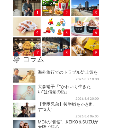
1
2
3
4
5
6
7
8
9
コラム
海外旅行でのトラブル防止策を
2026.8.7 10:00
大森靖子「“かわいく生きた
い”は信念の話」
2026.8.6 20:00
【豊臣兄弟】後半戦をかき乱
す“3人”
2026.8.6 06:05
ME:Iの“覚悟”…KEIKO＆SUZUが
大阪で語る