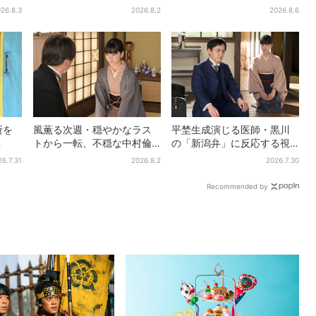
人が
し入れ”は？「キッチンカー
加恋ちゃんが…」朝ドラ視聴
26.8.3
2026.8.2
2026.8.6
が良いです！」会場沸く
者しみじみ
所を
風薫る次週・穏やかなラス
平埜生成演じる医師・黒川
トから一転、不穏な中村倫
の「新潟弁」に反応する視
『し
也の登場に視聴者期待「い
聴者続出「グッときた」
26.7.31
2026.8.2
2026.7.30
売テ
よいよ登場だ」
Recommended by