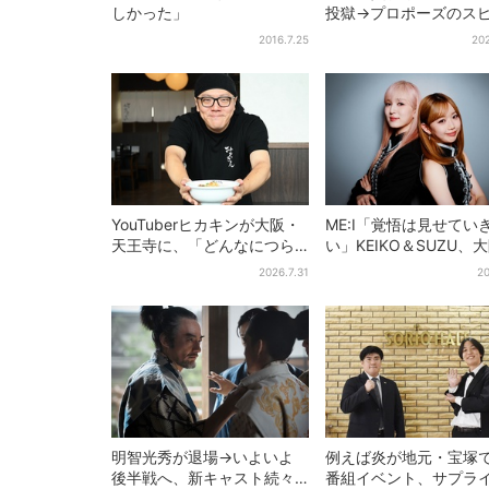
しかった」
投獄→プロポーズのス
ド感に視聴者驚き「横
2016.7.25
202
んだけ怒涛すぎる」
YouTuberヒカキンが大阪・
ME:I「覚悟は見せてい
天王寺に、「どんなにつら
い」KEIKO＆SUZU、
い時でも…」ラーメン愛＆兄
語る…“日プ女子”からの
2026.7.31
20
セイキンとの思い出を語る
間と、7人で目指す夢
明智光秀が退場→いよいよ
例えば炎が地元・宝塚
後半戦へ、新キャスト続々…
番組イベント、サプラ