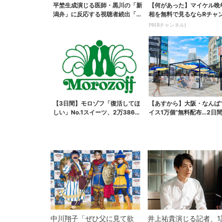
平埜生成演じる医師・黒川の「新
【何があった】マイケル晩
潟弁」に反応する視聴者続出「グ
相を無料で見るならRチャ
ッときた」
PR(Rチャンネル)
【3日間】モロゾフ「復活してほ
【あすから】大阪・なんば
しい」No.1スイーツ、2万3865
イス1万個”無料配布…2日
票から選ばれた...
で、ロッテの人気商...
中川翔子「ぜひ父に見て欲
井上祐貴演じる記者、1