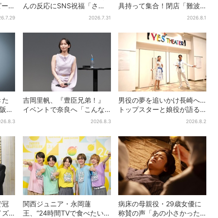
ピー
んの反応にSNS祝福「さす
具持って集合！閉店「難波
沢さ
がに伝わったよね？」
ベアーズ」最終日400人超…
6.7.29
2026.7.31
2026.8.1
最後は「もう帰ってくださ
い」
きた
吉岡里帆、『豊臣兄弟！』
男役の夢を追いかけ長崎へ…
大阪で
イベントで奈良へ「こんな
トップスターと娘役が語る
3年
に楽しんでもらえてうれし
「ハウステンボス歌劇団」
26.8.3
2026.8.3
2026.8.2
い」
とは？大阪で初公演開催
で冠
関西ジュニア・永岡蓮
病床の母親役・29歳女優に
イズ
王、“24時間TVで食べたい差
称賛の声「あの小さかった