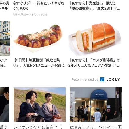
年の真
今すぐリゾート行きたい！車がな
【あすから】完売続出…銀だこ
ンネル
くてもOK
「夏の回数券」、“最大2811円”お
得に！数量限定で
PR(神戸ポートピアホテル)
で“ア
【3日間】毎夏恒例「銀だこ祭
【あすから】「コメダ珈琲店」で
間限定
り」、人気No.1メニューがお得に
2年ぶり…人気フェアが復活！“ハ
ワイ旅行が当たる”...
Recommended by
話で
シマケンがついに告白？ り
はさみ、ノミ、ハンマー…工