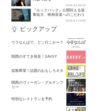
2026.8.4 06:30
『ルックバック』公開控える坂
東祐大、映画音楽へのこだわり
2026.8.3 19:00
ピックアップ
ウラなんばで、どこ行こか〜？
関西のすてき発見！SAVVY
拡散希望！話題のおもしろネタ
関西のヴィーガン・グルテンフ
リー
特別なレストランを予約