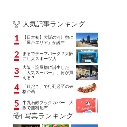
人気記事ランキング
1
【日本初】大阪の河川敷に
「屋台エリア」が誕生
2
まるでテーマパーク？大阪
に巨大スポーツ店
大阪・淀屋橋に誕生した
3
「人気スーパー」、何が買
える？
4
「銀だこ」で行列必至の破
格企画
5
牛乳石鹸ブックカバー、大
阪で無料配布
写真ランキング