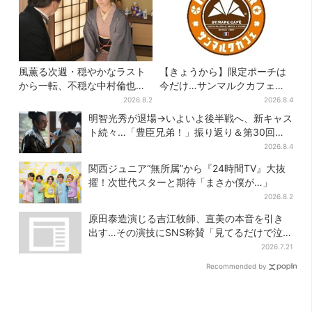
風薫る次週・穏やかなラスト
【きょうから】限定ポーチは
から一転、不穏な中村倫也の
今だけ…サンマルクカフェ初
登場に視聴者期待「いよいよ
の「夏福袋」、実質無料でレ
2026.8.2
2026.8.4
登場だ」
アグッズが手に入る
明智光秀が退場→いよいよ後半戦へ、新キャス
ト続々…「豊臣兄弟！」振り返り＆第30回あ
らすじ
2026.8.4
関西ジュニア“無所属”から『24時間TV』大抜
擢！次世代スターと期待「まさか僕が…」
2026.8.2
原田泰造演じる吉江牧師、直美の本音を引き
出す…その演技にSNS称賛「見てるだけで泣け
てくる」
2026.7.21
Recommended by