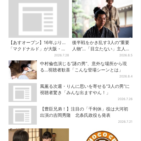
【あすオープン】16年ぶり…
後半戦をかき乱す3人の“重要
「マクドナルド」が大阪・本
人物”…「目立たない」主人
町に帰ってくる！駅から徒歩1
公・仲野太賀も、モブキャラ
2026.7.28
2026.8.5
分＆23時まで
→覚醒へ【豊臣兄弟】
中村倫也演じる“謎の男”、意外な場所から現
る…視聴者歓喜「こんな登場シーンとは」
2026.8.4
風薫る次週・りんに思いを寄せる“3人の男”に
視聴者驚き「みんな出ますやん！」
2026.7.26
【豊臣兄弟！】注目の「千利休」役は大河初
出演の吉岡秀隆 北条氏政役も発表
2026.7.21