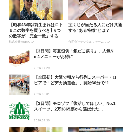
【昭和43年以前生まれはロト
宝くじが当たる人にだけ共通
６この数字を買うべき】6つ
する“ある特徴”とは？
の数字が「完全一致」する
方...
株式会社MURA AD
合同会社デジタルファーム AD
【3日間】毎夏恒例「銀だこ祭り」、人気N
o.1メニューがお得に
2026.07.29
【全国初】大阪で朝から行列…スーパー・ロ
ピアで「どデカ抽選会」、開始30分で“1...
2026.08.01
【3日間】モロゾフ「復活してほしい」No.1
スイーツ、2万3865票から選ばれた...
2026.07.30