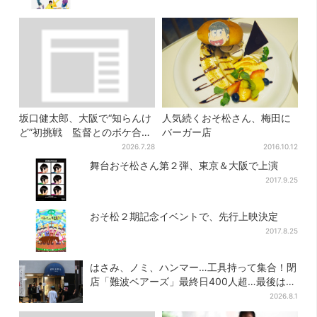
坂口健太郎、大阪で“知らんけ
人気続くおそ松さん、梅田に
ど”初挑戦 監督とのボケ合戦
バーガー店
に会場ほっこり
2026.7.28
2016.10.12
舞台おそ松さん第２弾、東京＆大阪で上演
2017.9.25
おそ松２期記念イベントで、先行上映決定
2017.8.25
はさみ、ノミ、ハンマー…工具持って集合！閉
店「難波ベアーズ」最終日400人超…最後は
「もう帰ってください」
2026.8.1