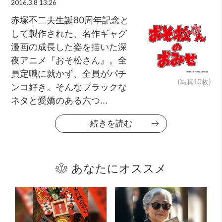
2016.3.8 13:26
赤塚不二夫生誕80周年記念と
して製作された、名作ギャグ
漫画の成長した姿を描いた深
夜アニメ『おそ松さん』。全
員定職に就かず、全員がパチ
(写真10枚)
ンコ好き。そんなブラックな
ネタと愛嬌のある六つ...
続きを読む
あなたにオススメ