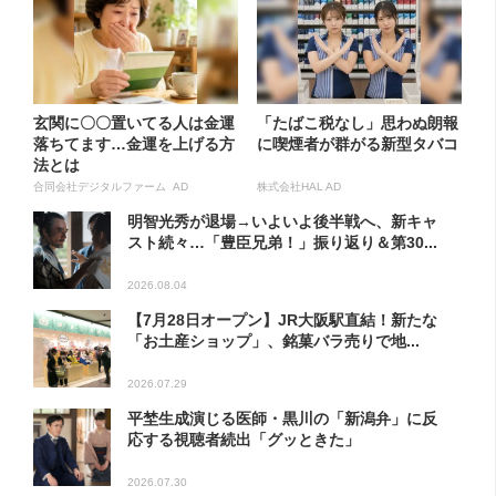
玄関に〇〇置いてる人は金運
「たばこ税なし」思わぬ朗報
落ちてます…金運を上げる方
に喫煙者が群がる新型タバコ
法とは
合同会社デジタルファーム AD
株式会社HAL AD
明智光秀が退場→いよいよ後半戦へ、新キャ
スト続々…「豊臣兄弟！」振り返り＆第30...
2026.08.04
【7月28日オープン】JR大阪駅直結！新たな
「お土産ショップ」、銘菓バラ売りで地...
2026.07.29
平埜生成演じる医師・黒川の「新潟弁」に反
応する視聴者続出「グッときた」
2026.07.30