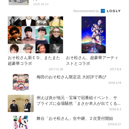
2026.08.02
Recommended by
おそ松さん新ＥＤ、またまた
おそ松さん、超豪華アーティ
超豪華コラボ
ストとコラボ
2017.12.26
2017.8.8
梅田のおそ松さん限定店 大好評で再び
2016.4.18
例えば炎が地元・宝塚で冠番組イベント、サ
プライズに会場騒然「まさか本人が出てくる
とは…」
2026.8.3
舞台「おそ松さん」生中継、２次受付開始
2016.8.27