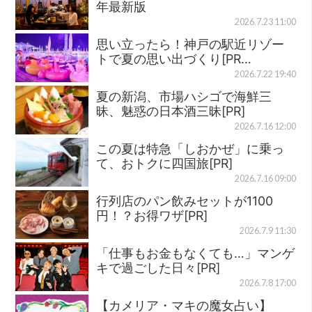
年最新版
2026.7.23 11:00
思い立ったら！神戸の駅近リゾー
トで夏の思い出づくり[PR…
2026.7.22 19:40
夏の新潟、市場ハシゴで海鮮三
昧、魅惑の日本酒三昧[PR]
2026.7.16 12:00
この夏は特急「しおかぜ」に乗っ
て、おトクに四国旅[PR]
2026.7.16 09:00
行列店のパン飲みセットが1100
円！？お得ワザ[PR]
2026.7.9 11:30
「仕事もお金もなくても…」マンゲ
キで過ごした日々[PR]
2026.7.8 17:00
【カメリア・マキの魔女占い】