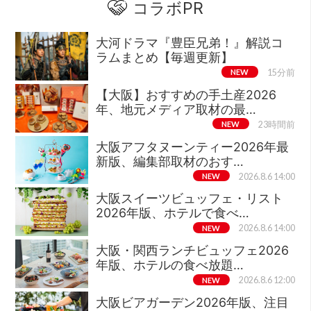
コラボPR
大河ドラマ『豊臣兄弟！』解説コ
ラムまとめ【毎週更新】
NEW
15分前
【大阪】おすすめの手土産2026
年、地元メディア取材の最…
NEW
23時間前
大阪アフタヌーンティー2026年最
新版、編集部取材のおす…
NEW
2026.8.6 14:00
大阪スイーツビュッフェ・リスト
2026年版、ホテルで食べ…
NEW
2026.8.6 14:00
大阪・関西ランチビュッフェ2026
年版、ホテルの食べ放題…
NEW
2026.8.6 12:00
大阪ビアガーデン2026年版、注目