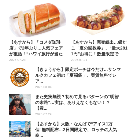
【あすから】「コメダ珈琲
【あすから】完売続出…銀だ
店」で2年ぶり…人気フェア
こ「夏の回数券」、“最大281
が復活！“ハワイ旅行が当た
1円”お得に！数量限定で
る”...
2026.07.28
2026.07.31
【きょうから】限定ポーチは今だけ…サンマ
ルクカフェ初の「夏福袋」、実質無料でレ
ア...
2026.08.04
また史実無視？初めて見るパターンの“明智
の末路”…実は、ありえなくもない！？
【豊...
2026.07.29
【あすから】大阪・なんばで“アイス1万
個”無料配布…2日間限定で、ロッテの人気
商...