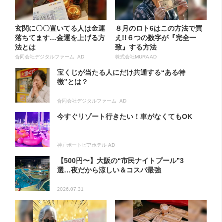
玄関に〇〇置いてる人は金運
８月のロト6はこの方法で買
落ちてます…金運を上げる方
え!!６つの数字が『完全一
法とは
致』する方法
合同会社デジタルファーム AD
株式会社MURA AD
宝くじが当たる人にだけ共通する“ある特
徴”とは？
合同会社デジタルファーム AD
今すぐリゾート行きたい！車がなくてもOK
神戸ポートピアホテル AD
【500円〜】大阪の“市民ナイトプール”3
選…夜だから涼しい＆コスパ最強
2026.07.31