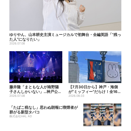
ゆりやん、山本耕史主演ミュージカルで初舞台・全編英語「“残っ
た人”になりたい」
2026.07.08
藤井隆「まともな人が南野陽
【7月30日から】神戸・海側
子さんしかいない」…神戸公演
が“ミッフィー”だらけ！全16施
は“一番クレイジー”？
2026.07.08
設でパン、スイーツ、...
2026.08.03
「たばこ税なし」思わぬ朗報に喫煙者が
群がる新型タバコ
株式会社HAL AD