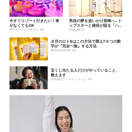
今すぐリゾート行きたい！車
男役の夢を追いかけ長崎へ…ト
がなくてもOK
ップスターと娘役が語る「ハ
神戸ポートピアホテル AD
ウステンボス歌劇団」とは？...
2026.08.02
８月のロト6はこの方法で買え!!６つの数
字が『完全一致』する方法
株式会社MURA AD
宝くじ当たる人だけがやっていること、
教えます
合同会社デジタルファーム AD