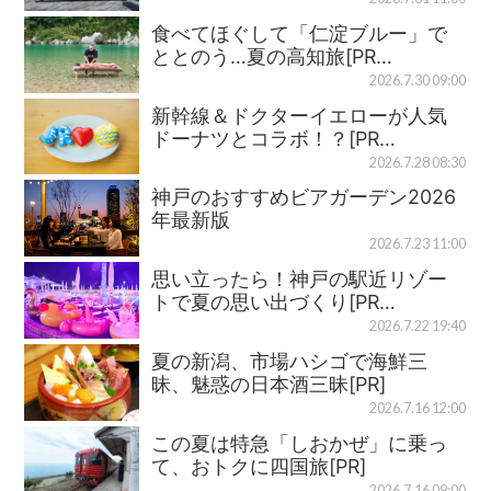
食べてほぐして「仁淀ブルー」で
ととのう…夏の高知旅[PR…
2026.7.30 09:00
新幹線＆ドクターイエローが人気
ドーナツとコラボ！？[PR…
2026.7.28 08:30
神戸のおすすめビアガーデン2026
年最新版
2026.7.23 11:00
思い立ったら！神戸の駅近リゾー
トで夏の思い出づくり[PR…
2026.7.22 19:40
夏の新潟、市場ハシゴで海鮮三
昧、魅惑の日本酒三昧[PR]
2026.7.16 12:00
この夏は特急「しおかぜ」に乗っ
て、おトクに四国旅[PR]
2026.7.16 09:00