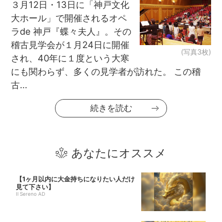
３月12日・13日に「神戸文化
大ホール」で開催されるオペ
ラde 神戸『蝶々夫人』。その
稽古見学会が１月24日に開催
(写真3枚)
され、40年に１度という大寒
にも関わらず、多くの見学者が訪れた。 この稽
古...
続きを読む
あなたにオススメ
【1ヶ月以内に大金持ちになりたい人だけ
見て下さい】
Il Sereno AD