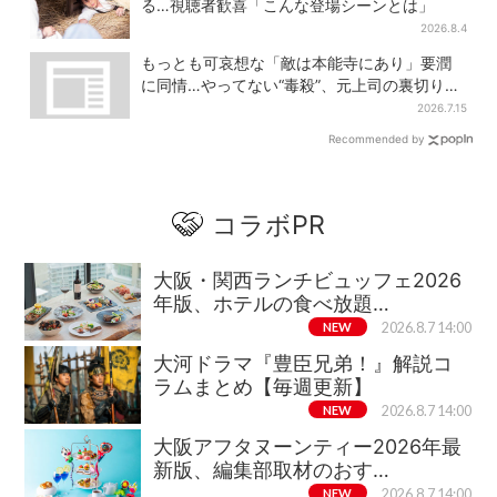
る…視聴者歓喜「こんな登場シーンとは」
2026.8.4
もっとも可哀想な「敵は本能寺にあり」要潤
に同情…やってない“毒殺”、元上司の裏切り
【豊臣兄弟】
2026.7.15
Recommended by
コラボPR
大阪・関西ランチビュッフェ2026
年版、ホテルの食べ放題…
NEW
2026.8.7 14:00
大河ドラマ『豊臣兄弟！』解説コ
ラムまとめ【毎週更新】
NEW
2026.8.7 14:00
大阪アフタヌーンティー2026年最
新版、編集部取材のおす…
NEW
2026.8.7 14:00