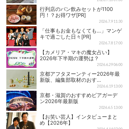
行列店のパン飲みセットが1100
円！？お得ワザ[PR]
2026.7.9 11:30
「仕事もお金もなくても…」マンゲ
キで過ごした日々[PR]
2026.7.8 17:00
【カメリア・マキの魔女占い】
2026年下半期の運勢は？
2026.6.29 06:00
京都アフタヌーンティー2026年最
新版、編集部取材のおす…
2026.6.19 13:00
京都・滋賀のおすすめビアガーデ
ン2026年最新版
2026.6.5 13:00
【お笑い芸人】インタビューまと
め【2026年】