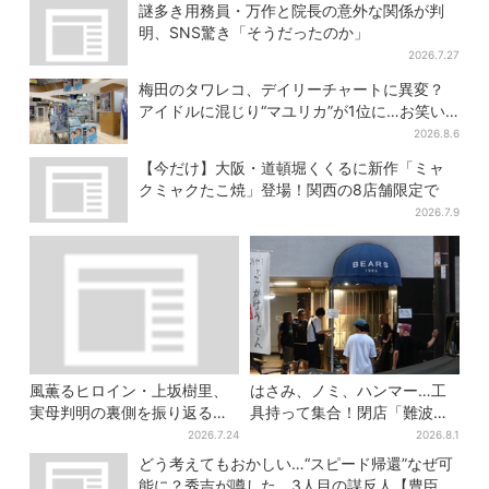
→覚醒へ【豊臣兄弟】
謎多き用務員・万作と院長の意外な関係が判
明、SNS驚き「そうだったのか」
2026.7.27
梅田のタワレコ、デイリーチャートに異変？
アイドルに混じり“マユリカ”が1位に…お笑い
が強すぎる理由とは
2026.8.6
【今だけ】大阪・道頓堀くくるに新作「ミャ
クミャクたこ焼」登場！関西の8店舗限定で
2026.7.9
風薫るヒロイン・上坂樹里、
はさみ、ノミ、ハンマー…工
実母判明の裏側を振り返る
具持って集合！閉店「難波ベ
「どういうこと？って」
アーズ」最終日400人超…最
2026.7.24
2026.8.1
後は「もう帰ってください」
どう考えてもおかしい…“スピード帰還”なぜ可
能に？秀吉が噂した、3人目の謀反人【豊臣兄