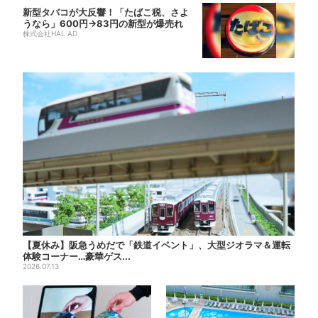
新型タバコが大反響！「たばこ税、さよ
うなら」600円→83円の新型が爆売れ
株式会社HAL AD
【夏休み】阪急うめだで「鉄道イベント」、大型ジオラマ＆運転
体験コーナー…豪華ゲス...
2026.07.13