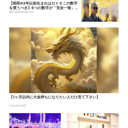
【昭和43年以前生まれはロト６この数字
を買うべき】6つの数字が「完全一致」す
る方...
株式会社MURA AD
【1ヶ月以内に大金持ちになりたい人だけ見て下さい】
Il Sereno AD