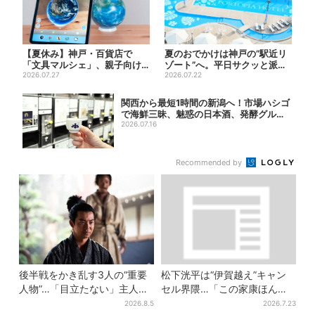
【夏休み】神戸・百貨店で
夏のおでかけは神戸の”駅近リ
「文具マルシェ」、親子向け
ゾート”へ。平日サクッと派
工作は自由研究にも！入場無
2026.07.27
も、休日ガッツリ派も！タイ...
2026.07.22
料で
関西から最短1時間の新潟へ！市場ハシゴ
で海鮮三昧、魅惑の日本酒、発酵グルメ
も
2026.07.16
Recommended by
後半戦をかき乱す3人の“重要
松下洸平は“伊賀越え”キャン
人物”…「目立たない」主人
セル界隈…「この家康ほんと
公・仲野太賀も、モブキャラ
憎たらしいな」【豊臣兄弟】
2026.8.5
2026.7.23