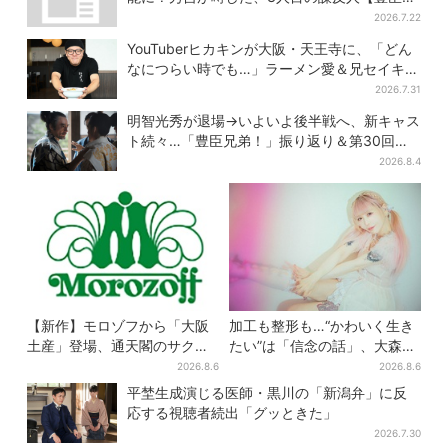
弟】
2026.7.22
YouTuberヒカキンが大阪・天王寺に、「どん
なにつらい時でも…」ラーメン愛＆兄セイキン
との思い出を語る
2026.7.31
明智光秀が退場→いよいよ後半戦へ、新キャス
ト続々…「豊臣兄弟！」振り返り＆第30回あ
らすじ
2026.8.4
【新作】モロゾフから「大阪
加工も整形も…“かわいく生き
土産」登場、通天閣のサクサ
たい”は「信念の話」、大森靖
クスイーツ 6カ所で順次発売
子が新作に込めた思い
2026.8.6
2026.8.6
平埜生成演じる医師・黒川の「新潟弁」に反
応する視聴者続出「グッときた」
2026.7.30