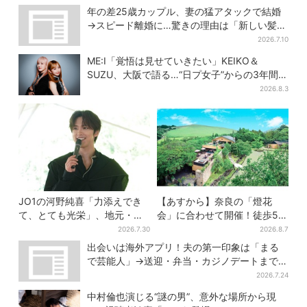
年の差25歳カップル、妻の猛アタックで結婚
→スピード離婚に…驚きの理由は「新しい髪
型」
2026.7.10
ME:I「覚悟は見せていきたい」KEIKO＆
SUZU、大阪で語る…“日プ女子”からの3年間
と、7人で目指す夢
2026.8.3
JO1の河野純喜「力添えでき
【あすから】奈良の「燈花
て、とても光栄」、地元・奈
会」に合わせて開催！徒歩5
良へ凱旋！学生時代の思い出
分…結婚式場が“バル”に、前後
2026.7.30
2026.8.7
エピソードも
で食事が楽しめる
出会いは海外アプリ！夫の第一印象は「まる
で芸能人」→送迎・弁当・カジノデートまで…
結婚前に尽くしまくり
2026.7.24
中村倫也演じる“謎の男”、意外な場所から現