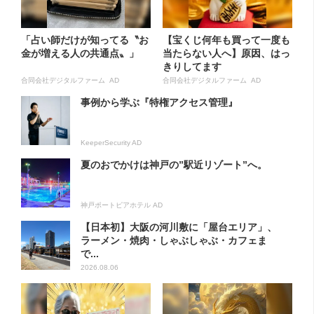
「占い師だけが知ってる〝お
【宝くじ何年も買って一度も
金が増える人の共通点〟」
当たらない人へ】原因、はっ
きりしてます
合同会社デジタルファーム AD
合同会社デジタルファーム AD
事例から学ぶ『特権アクセス管理』
KeeperSecurity AD
夏のおでかけは神戸の”駅近リゾート”へ。
神戸ポートピアホテル AD
【日本初】大阪の河川敷に「屋台エリア」、
ラーメン・焼肉・しゃぶしゃぶ・カフェま
で...
2026.08.06