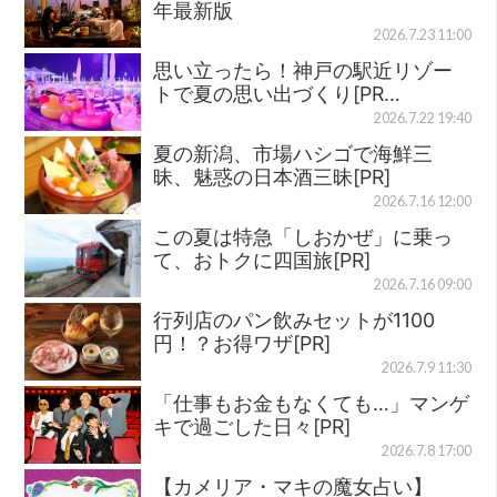
年最新版
2026.7.23 11:00
思い立ったら！神戸の駅近リゾー
トで夏の思い出づくり[PR…
2026.7.22 19:40
夏の新潟、市場ハシゴで海鮮三
昧、魅惑の日本酒三昧[PR]
2026.7.16 12:00
この夏は特急「しおかぜ」に乗っ
て、おトクに四国旅[PR]
2026.7.16 09:00
行列店のパン飲みセットが1100
円！？お得ワザ[PR]
2026.7.9 11:30
「仕事もお金もなくても…」マンゲ
キで過ごした日々[PR]
2026.7.8 17:00
【カメリア・マキの魔女占い】