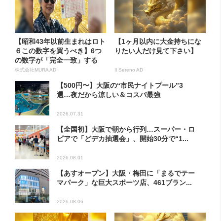
【昭和43年以前生まれはロト
【1ヶ月以内に大金持ちにな
６この数字を買うべき】6つ
りたい人だけ見て下さい】
の数字が「完全一致」する
方...
株式会社MURA AD
Il Sereno AD
【500円〜】大阪の“市民ナイトプール”3
選…夜だから涼しい＆コスパ最強
2026.07.31
【全国初】大阪で朝から行列…スーパー・ロ
ピアで「どデカ抽選会」、開始30分で“1...
2026.08.01
【あすオープン】大阪・梅田に「まるでテー
マパーク」な巨大スポーツ店、461ブラン...
2026.08.06