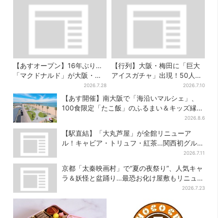
【あすオープン】16年ぶり…
【行列】大阪・梅田に「巨大
「マクドナルド」が大阪・本
アイスガチャ」出現！50人以
町に帰ってくる！駅から徒歩1
上が列…初日は即終了、残る
2026.7.28
2026.7.10
分＆23時まで
開催日は？
【あす開催】南大阪で「海沿いマルシェ」、
100食限定「たこ飯」のふるまい＆キッズ縁日
も
2026.8.6
【駅直結】「大丸芦屋」が全館リニューア
ル！キャビア・トリュフ・紅茶…関西初グルメ
＆焼き菓子も
2026.7.11
京都「太秦映画村」で“夏の夜祭り”、人気キャ
ラ＆妖怪と盆踊り…最恐お化け屋敷もリニュー
アル
2026.7.23