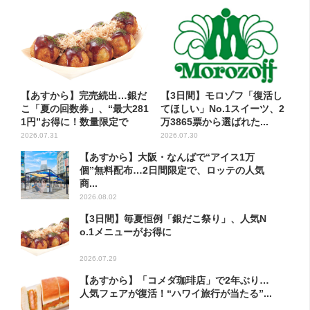
【あすから】完売続出…銀だ
【3日間】モロゾフ「復活し
こ「夏の回数券」、“最大281
てほしい」No.1スイーツ、2
1円”お得に！数量限定で
万3865票から選ばれた...
2026.07.31
2026.07.30
【あすから】大阪・なんばで“アイス1万
個”無料配布…2日間限定で、ロッテの人気
商...
2026.08.02
【3日間】毎夏恒例「銀だこ祭り」、人気N
o.1メニューがお得に
2026.07.29
【あすから】「コメダ珈琲店」で2年ぶり…
人気フェアが復活！“ハワイ旅行が当たる”...