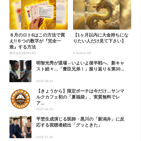
８月のロト6はこの方法で買
【1ヶ月以内に大金持ちにな
え!!６つの数字が『完全一
りたい人だけ見て下さい】
致』する方法
株式会社MURA AD
Il Sereno AD
明智光秀が退場→いよいよ後半戦へ、新キャ
スト続々…「豊臣兄弟！」振り返り＆第30...
2026.08.04
【きょうから】限定ポーチは今だけ…サンマ
ルクカフェ初の「夏福袋」、実質無料でレ
ア...
2026.08.04
平埜生成演じる医師・黒川の「新潟弁」に反
応する視聴者続出「グッときた」
2026.07.30