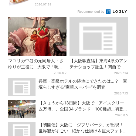
2026.07.28
Recommended by
マユリカ中谷の元同居人・さ
【大阪駅直結】東海4県のアン
ゆりが主役に…大阪で「呪物
テナショップ誕生！関西では
展」開催、コンセプトは“呪物
ここでしか買えない限定グル
2026.8.2
2026.7.14
たちのお茶会”
メも
兵庫・高級ホテルの跡地にできたのは…？ 宝
塚らしすぎる“豪華スーパー”を調査
2026.7.13
【きょうから13日間】大阪で「アイスクリー
ム万博」、全国34ブランド・100種超…初登場
の「チョコソフト」に行列
2026.8.5
【初開催】大阪に「ジブリパーク」が出現！
世界観がすごい…細かな仕掛け＆巨大フォトス