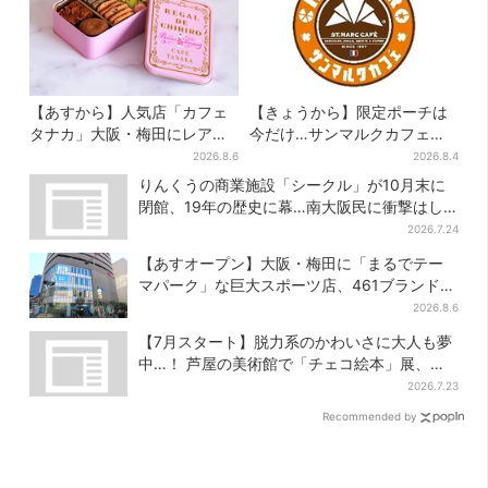
【あすから】人気店「カフェ
【きょうから】限定ポーチは
タナカ」大阪・梅田にレア商
今だけ…サンマルクカフェ初
品集結…本店人気パン＆限定
の「夏福袋」、実質無料でレ
2026.8.6
2026.8.4
クッキー缶も！ 7日間の夏イ
アグッズが手に入る
りんくうの商業施設「シークル」が10月末に
ベント
閉館、19年の歴史に幕…南大阪民に衝撃はし
る
2026.7.24
【あすオープン】大阪・梅田に「まるでテー
マパーク」な巨大スポーツ店、461ブランド集
結！ 6フロアをまとめて紹介
2026.8.6
【7月スタート】脱力系のかわいさに大人も夢
中…！ 芦屋の美術館で「チェコ絵本」展、老
舗文具メーカーのグッズにも注目
2026.7.23
Recommended by