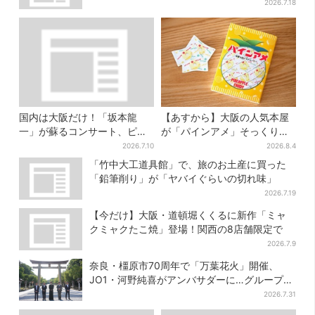
ポットに注目
2026.7.18
国内は大阪だけ！「坂本龍
【あすから】大阪の人気本屋
一」が蘇るコンサート、ピア
が「パインアメ」そっくりの
ノを弾く姿を間近で…“涙腺が
ブックカバー開発、梅田で先
2026.7.10
2026.8.4
崩壊”と絶賛の声
行販売
「竹中大工道具館」で、旅のお土産に買った
「鉛筆削り」が「ヤバイぐらいの切れ味」
2026.7.19
【今だけ】大阪・道頓堀くくるに新作「ミャ
クミャクたこ焼」登場！関西の8店舗限定で
2026.7.9
奈良・橿原市70周年で「万葉花火」開催、
JO1・河野純喜がアンバサダーに…グループ楽
曲ともシンクロ
2026.7.31