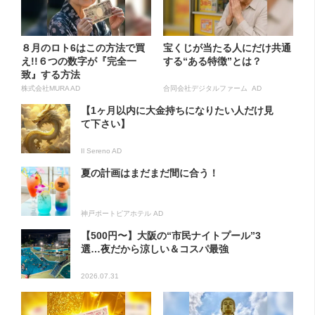
８月のロト6はこの方法で買
宝くじが当たる人にだけ共通
え!!６つの数字が『完全一
する“ある特徴”とは？
致』する方法
株式会社MURA AD
合同会社デジタルファーム AD
【1ヶ月以内に大金持ちになりたい人だけ見
て下さい】
Il Sereno AD
夏の計画はまだまだ間に合う！
神戸ポートピアホテル AD
【500円〜】大阪の“市民ナイトプール”3
選…夜だから涼しい＆コスパ最強
2026.07.31