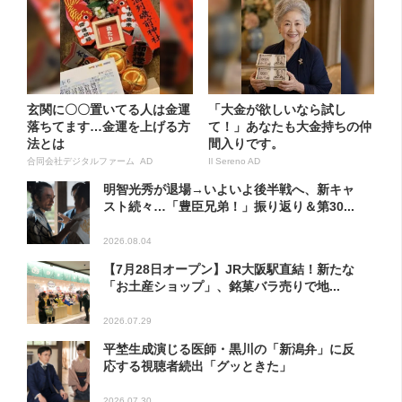
玄関に〇〇置いてる人は金運
「大金が欲しいなら試し
落ちてます…金運を上げる方
て！」あなたも大金持ちの仲
法とは
間入りです。
合同会社デジタルファーム AD
Il Sereno AD
明智光秀が退場→いよいよ後半戦へ、新キャ
スト続々…「豊臣兄弟！」振り返り＆第30...
2026.08.04
【7月28日オープン】JR大阪駅直結！新たな
「お土産ショップ」、銘菓バラ売りで地...
2026.07.29
平埜生成演じる医師・黒川の「新潟弁」に反
応する視聴者続出「グッときた」
2026.07.30