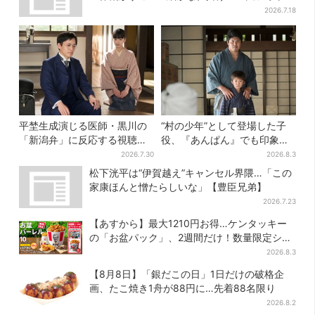
ポットに注目
2026.7.18
平埜生成演じる医師・黒川の
“村の少年”として登場した子
「新潟弁」に反応する視聴者
役、『あんぱん』でも印象的
続出「グッときた」
だった…視聴者驚き「どうり
2026.7.30
2026.8.3
で演技上手だと」
松下洸平は“伊賀越え”キャンセル界隈…「この
家康ほんと憎たらしいな」【豊臣兄弟】
2026.7.23
【あすから】最大1210円お得…ケンタッキー
の「お盆パック」、2週間だけ！数量限定シー
ル付き
2026.8.3
【8月8日】「銀だこの日」1日だけの破格企
画、たこ焼き1舟が88円に…先着88名限り
2026.8.2