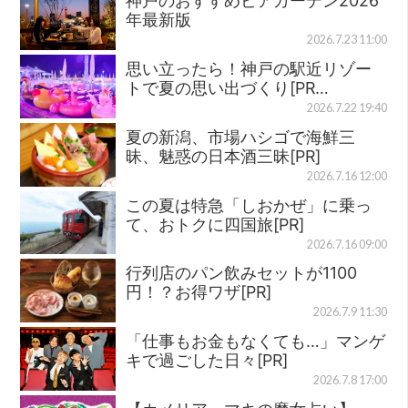
神戸のおすすめビアガーデン2026
年最新版
2026.7.23 11:00
思い立ったら！神戸の駅近リゾー
トで夏の思い出づくり[PR…
2026.7.22 19:40
夏の新潟、市場ハシゴで海鮮三
昧、魅惑の日本酒三昧[PR]
2026.7.16 12:00
この夏は特急「しおかぜ」に乗っ
て、おトクに四国旅[PR]
2026.7.16 09:00
行列店のパン飲みセットが1100
円！？お得ワザ[PR]
2026.7.9 11:30
「仕事もお金もなくても…」マンゲ
キで過ごした日々[PR]
2026.7.8 17:00