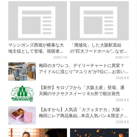
マシンガンズ西堀が横暴な大
「廃墟化」した大阪駅直結
地主役として登場、視聴者驚
の“巨大フードホール”…なぜ？
き「似てる人かと思った
実は、梅田ランチ＆カフェの
2026.7.16
2026.7.17
ら…」
穴場だった
梅田のタワレコ、デイリーチャートに異変？
アイドルに混じり“マユリカ”が1位に…お笑い
が強すぎる理由とは
2026.8.6
【新作】モロゾフから「大阪土産」登場、通
天閣のサクサクスイーツ 6カ所で順次発売
2026.8.6
【あすから】人気店「カフェタナカ」大阪・
梅田にレア商品集結…本店人気パン＆限定クッ
キー缶も！ 7日間の夏イベント
2026.8.6