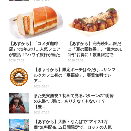
【あすから】「コメダ珈琲
【あすから】完売続出…銀だ
店」で2年ぶり…人気フェア
こ「夏の回数券」、“最大281
が復活！“ハワイ旅行が当た
1円”お得に！数量限定で
る”...
2026.07.28
2026.07.31
【きょうから】限定ポーチは今だけ…サンマ
ルクカフェ初の「夏福袋」、実質無料でレ
ア...
2026.08.04
また史実無視？初めて見るパターンの“明智
の末路”…実は、ありえなくもない！？
【豊...
2026.07.29
【あすから】大阪・なんばで“アイス1万
個”無料配布…2日間限定で、ロッテの人気