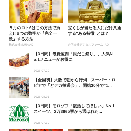
８月のロト6はこの方法で買
宝くじが当たる人にだけ共通
え!!６つの数字が『完全一
する“ある特徴”とは？
致』する方法
株式会社MURA AD
合同会社デジタルファーム AD
【3日間】毎夏恒例「銀だこ祭り」、人気N
o.1メニューがお得に
2026.07.29
【全国初】大阪で朝から行列…スーパー・ロ
ピアで「どデカ抽選会」、開始30分で“1...
2026.08.01
【3日間】モロゾフ「復活してほしい」No.1
スイーツ、2万3865票から選ばれた...
2026.07.30