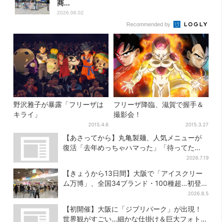
商...
2026.08.02
Recommended by
野沢雅子が暴露「フリーザは
フリーザ降臨、滋賀で握手＆
キライ」
撮影会！
2015.4.6
2015.3.27
【あさってから】丸亀製麺、人気メニューが
復活「去年めっちゃハマった」「待ってた
よ！」「夏の救世主」
2026.7.19
【きょうから13日間】大阪で「アイスクリー
ム万博」、全国34ブランド・100種超…初登場
の「チョコソフト」に行列
2026.8.5
【初開催】大阪に「ジブリパーク」が出現！
世界観がすごい…細かな仕掛け＆巨大フォトス