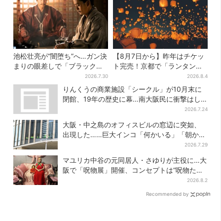
池松壮亮が“闇堕ち”へ…ガン決
【8月7日から】昨年はチケッ
まりの眼差しで「ブラック秀
ト完売！京都で「ランタンフ
吉がログイン」【豊臣兄弟】
ェス」、最大3500の光が夜空
2026.7.30
2026.8.4
に…会場には縁日も
りんくうの商業施設「シークル」が10月末に
閉館、19年の歴史に幕…南大阪民に衝撃はし
る
2026.7.24
大阪・中之島のオフィスビルの窓辺に突如、
出現した……巨大インコ「何かいる」「朝から
ビビった」、その正体とは？
2026.7.29
マユリカ中谷の元同居人・さゆりが主役に…大
阪で「呪物展」開催、コンセプトは“呪物たち
のお茶会”
2026.8.2
Recommended by