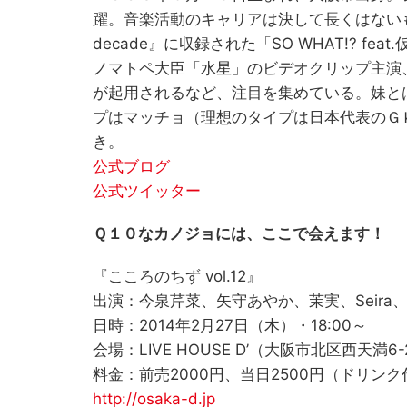
躍。音楽活動のキャリアは決して長くはないも
decade』に収録された「SO WHAT!? 
ノマトペ大臣「水星」のビデオクリップ主演
が起用されるなど、注目を集めている。妹と
プはマッチョ（理想のタイプは日本代表のＧ
き。
公式ブログ
公式ツイッター
Ｑ１０なカノジョには、ここで会えます！
『こころのちず vol.12』
出演：今泉芹菜、矢守あやか、茉実、Seira
日時：2014年2月27日（木）・18:00～
会場：LIVE HOUSE D’（大阪市北区西天満6
料金：前売2000円、当日2500円（ドリン
http://osaka-d.jp