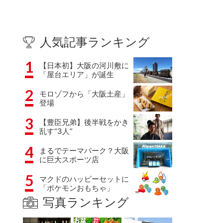
人気記事ランキング
1
【日本初】大阪の河川敷に
「屋台エリア」が誕生
2
モロゾフから「大阪土産」
登場
3
【豊臣兄弟】後半戦をかき
乱す“3人”
4
まるでテーマパーク？大阪
に巨大スポーツ店
5
マクドのハッピーセットに
「ポケモンおもちゃ」
写真ランキング