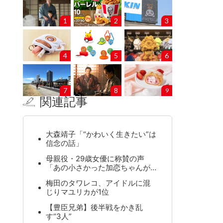
1
2
3
4
5
6
7
8
9
関連記事
大森靖子「“かわいく生きたい”は
信念の話」
母親役・29歳女優に称賛の声
「あの小さかった加恋ちゃんが…
梅田のタワレコ、アイドルに混
じりマユリカが1位
【豊臣兄弟】後半戦をかき乱
す“3人”