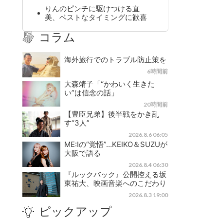
りんのピンチに駆けつける直
美、ベストなタイミングに歓喜
コラム
海外旅行でのトラブル防止策を
6時間前
大森靖子「“かわいく生きた
い”は信念の話」
20時間前
【豊臣兄弟】後半戦をかき乱
す“3人”
2026.8.6 06:05
ME:Iの“覚悟”…KEIKO＆SUZUが
大阪で語る
2026.8.4 06:30
『ルックバック』公開控える坂
東祐大、映画音楽へのこだわり
2026.8.3 19:00
ピックアップ