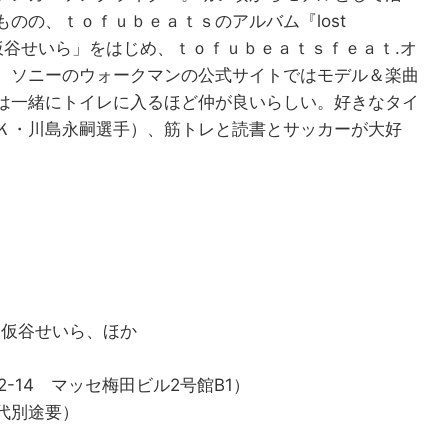
のの、ｔｏｆｕｂｅａｔｓのアルバム『lost
feat.仮谷せいら」をはじめ、ｔｏｆｕｂｅａｔｓｆｅａｔ.オ
、ソニーのウォークマンの公式サイトではモデル＆楽曲
は一緒にトイレに入るほど仲が良いらしい。好きなタイ
Ｋ・川島永嗣選手）、筋トレと読書とサッカーが大好
、仮谷せいら、ほか
-2-14 マッセ梅田ビル2号館B1）
ク代別途要）