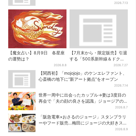
2026.7.13
【魔女占い】8月9日 各星座
【7月末から・限定販売】引退
の運勢は？
する「500系新幹線＆ドクタ
ーイエロー」×人気ドーナツ店
2026.8.8
2026.7.27
がコラボ、手土産の切り札に
【関西初】「mojojojo」のケンエレファント、
も
心斎橋の地下に“新アート拠点”をオープン
2026.7.14
世界一周中に出会ったカップル→妻は3度目の
再会で「夫の顔の良さを認識」ジョージアの
酒場で急接近
2026.8.7
「阪急電車×おさるのジョージ」スタンプラリ
ーやフード販売…梅田にジョージの大好きスイ
ーツ「カノーリ」登場
2026.8.9