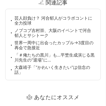
関連記事
芸人顔負け？ 河合郁人がコラボコントに
全力投球
ノブコブ吉村崇、大阪のイベントで河合
郁人とサシトーク
世界一周中に出会ったカップル→3度目の
再会で急接近
「＃俺たちの黒川」も…平埜生成演じる黒
川先生の“退場”に…
大森靖子「“かわいく生きたい”は信念の
話」
あなたにオススメ