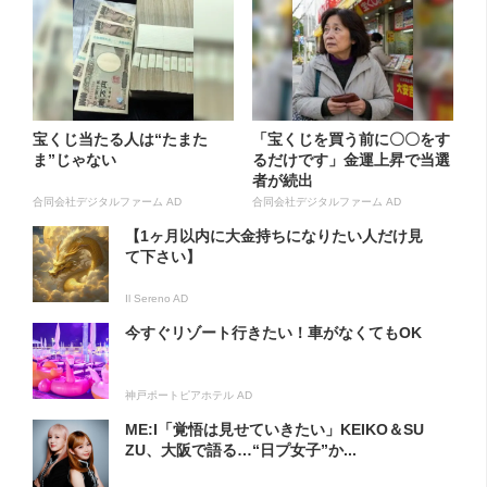
宝くじ当たる人は“たまた
「宝くじを買う前に〇〇をす
ま”じゃない
るだけです」金運上昇で当選
者が続出
合同会社デジタルファーム AD
合同会社デジタルファーム AD
【1ヶ月以内に大金持ちになりたい人だけ見
て下さい】
Il Sereno AD
今すぐリゾート行きたい！車がなくてもOK
神戸ポートピアホテル AD
ME:I「覚悟は見せていきたい」KEIKO＆SU
ZU、大阪で語る…“日プ女子”か...