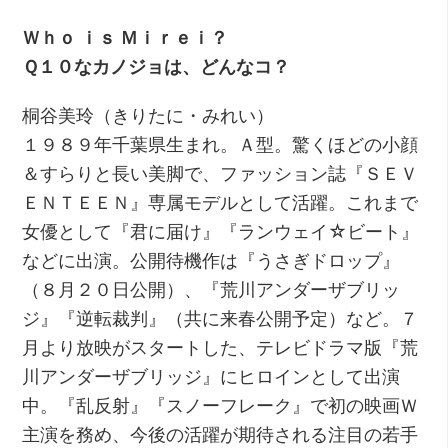
Ｗｈｏ ｉｓ Ｍｉｒｅｉ？
Ｑ１０なカノジョは、どんなコ？
桐谷美玲（きりたに・みれい）
１９８９年千葉県生まれ。Ａ型。驚くほどの小顔
＆すらりと長い美脚で、ファッション誌『ＳＥＶ
ＥＮＴＥＥＮ』専属モデルとして活躍。これまで
女優として『君に届け』『ランウェイ☆ビート』
などに出演。公開待機作は『うさぎドロップ』
（８月２０日公開）、『荒川アンダーザブリッ
ジ』『逆転裁判』（共に来春公開予定）など。７
月より放映がスタートした、テレビドラマ版『荒
川アンダーザブリッジ』にヒロインとして出演
中。『乱反射』『スノーフレーク』で初の映画Ｗ
主演を務め、今後の活躍が期待される注目の若手