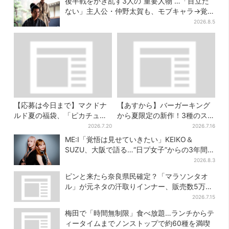
後半戦をかき乱す3人の“重要人物”…「目立た
ない」主人公・仲野太賀も、モブキャラ→覚醒
へ【豊臣兄弟】
2026.8.5
【応募は今日まで】マクドナ
【あすから】バーガーキング
ルド夏の福袋、「ピカチュウ
から夏限定の新作！3種のステ
のポテトタイマー」などグッ
ーキワッパー「暑さ乗り切れ
2026.7.20
2026.7.16
ズ3品＆商品券付きで3900円
そう」と話題に
ME:I「覚悟は見せていきたい」KEIKO＆
SUZU、大阪で語る…“日プ女子”からの3年間
と、7人で目指す夢
2026.8.3
ピンと来たら奈良県民確定？「マラソンタオ
ル」が元ネタの汗取りインナー、販売数5万枚
突破
2026.7.15
梅田で「時間無制限」食べ放題…ランチからテ
ィータイムまでノンストップで約60種を満喫