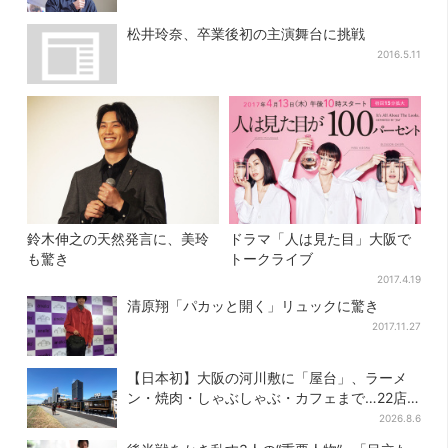
松井玲奈、卒業後初の主演舞台に挑戦
2016.5.11
鈴木伸之の天然発言に、美玲
ドラマ「人は見た目」大阪で
も驚き
トークライブ
2017.4.19
清原翔「パカッと開く」リュックに驚き
2017.11.27
【日本初】大阪の河川敷に「屋台」、ラーメ
ン・焼肉・しゃぶしゃぶ・カフェまで…22店
舗がオープン
2026.8.6