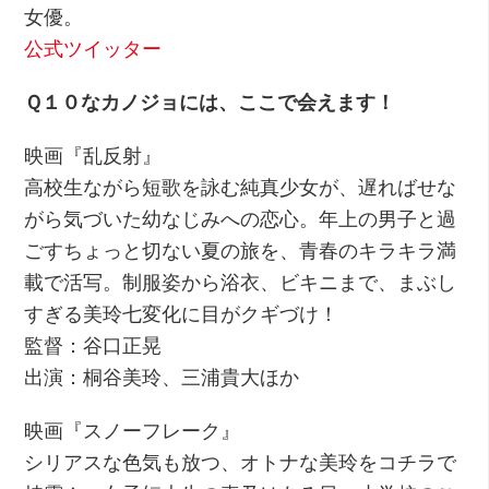
女優。
公式ツイッター
Ｑ１０なカノジョには、ここで会えます！
映画『乱反射』
高校生ながら短歌を詠む純真少女が、遅ればせな
がら気づいた幼なじみへの恋心。年上の男子と過
ごすちょっと切ない夏の旅を、青春のキラキラ満
載で活写。制服姿から浴衣、ビキニまで、まぶし
すぎる美玲七変化に目がクギづけ！
監督：谷口正晃
出演：桐谷美玲、三浦貴大ほか
映画『スノーフレーク』
シリアスな色気も放つ、オトナな美玲をコチラで