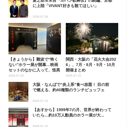
愛之助＆米吉『ルパン歌舞伎』の続編、京都
に上陸「VIVANT好きも観てほしい」
2026.07.29
【きょうから】難波で“怖く
関西・大阪の「花火大会202
ない”ホラー展が開幕…映画
6」、7月・8月・9月・10月
セットのなかに入って、怪異
開催まとめ
も...
2026.07.24
2026.07.15
大阪・なんばで“炎上系”食べ放題！ 目の前
で燃える、約40種類のランチビュッフェ
2026.07.14
【あすから】1999年7の月、世界が終わって
いたら…約10万人動員のホラー展が大...
2026.07.10