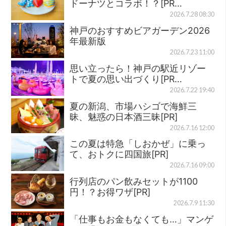
ドーナツとコラボ！？[PR…
2026.7.28 08:30
神戸のおすすめビアガーデン2026
年最新版
2026.7.23 11:00
思い立ったら！神戸の駅近リゾー
トで夏の思い出づくり[PR…
2026.7.22 19:40
夏の新潟、市場ハシゴで海鮮三
昧、魅惑の日本酒三昧[PR]
2026.7.16 12:00
この夏は特急「しおかぜ」に乗っ
て、おトクに四国旅[PR]
2026.7.16 09:00
行列店のパン飲みセットが1100
円！？お得ワザ[PR]
2026.7.9 11:30
「仕事もお金もなくても…」マンゲ