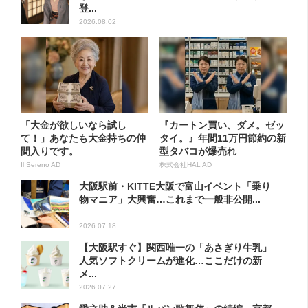
登...
2026.08.02
「大金が欲しいなら試し
『カートン買い、ダメ。ゼッ
て！」あなたも大金持ちの仲
タイ。』年間11万円節約の新
間入りです。
型タバコが爆売れ
Il Sereno AD
株式会社HAL AD
大阪駅前・KITTE大阪で富山イベント「乗り
物マニア」大興奮…これまで一般非公開...
2026.07.18
【大阪駅すぐ】関西唯一の「あさぎり牛乳」
人気ソフトクリームが進化…ここだけの新
メ...
2026.07.27