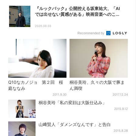
『ルックバック』公開控える坂東祐大、「AI
では出せない質感がある」映画音楽へのこ...
2026.08.03
Recommended by
Q10なカノジョ 第２回 桜
桐谷美玲、久々の大阪で豚ま
庭ななみ
ん満喫
2011.9.30
2017.12.24
桐谷美玲「私の変顔は大阪仕込み」
2015.9.12
山﨑賢人「ダメンズなんです」と告白
2015.8.28