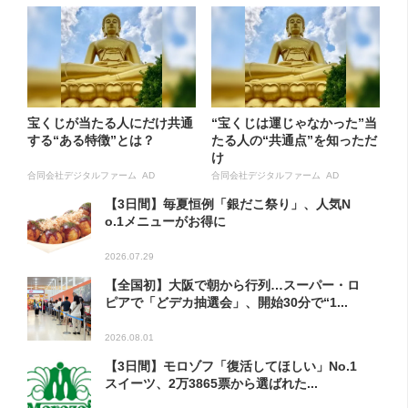
宝くじが当たる人にだけ共通
“宝くじは運じゃなかった”当
する“ある特徴”とは？
たる人の“共通点”を知っただ
け
合同会社デジタルファーム AD
合同会社デジタルファーム AD
【3日間】毎夏恒例「銀だこ祭り」、人気N
o.1メニューがお得に
2026.07.29
【全国初】大阪で朝から行列…スーパー・ロ
ピアで「どデカ抽選会」、開始30分で“1...
2026.08.01
【3日間】モロゾフ「復活してほしい」No.1
スイーツ、2万3865票から選ばれた...