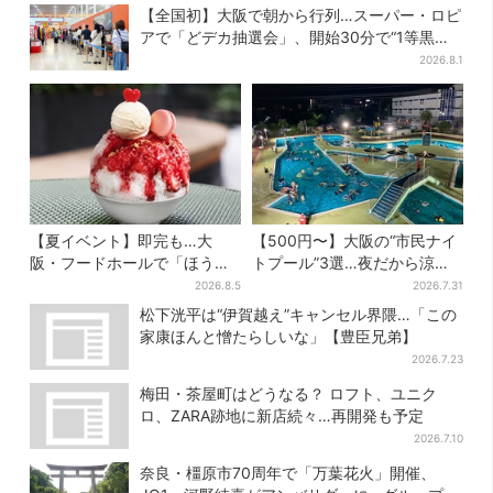
【全国初】大阪で朝から行列…スーパー・ロピ
アで「どデカ抽選会」、開始30分で“1等黒毛
和牛”の当選も
2026.8.1
【夏イベント】即完も…大
【500円〜】大阪の“市民ナイ
阪・フードホールで「ほうせ
トプール”3選…夜だから涼し
き箱」の“限定かき氷”が復
い＆コスパ最強
2026.8.5
2026.7.31
活！一夜限りの盆踊りも
松下洸平は“伊賀越え”キャンセル界隈…「この
家康ほんと憎たらしいな」【豊臣兄弟】
2026.7.23
梅田・茶屋町はどうなる？ ロフト、ユニク
ロ、ZARA跡地に新店続々…再開発も予定
2026.7.10
奈良・橿原市70周年で「万葉花火」開催、