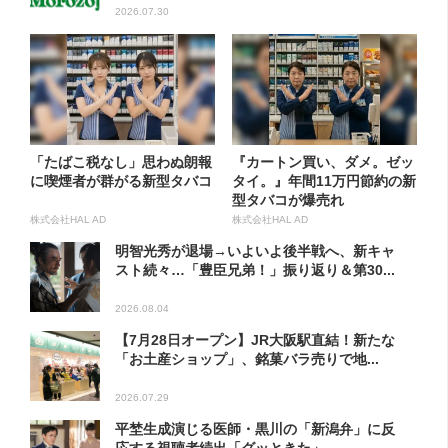
2026.07.30
「たばこ税なし」思わぬ朗報
『カートン買い、ダメ。ゼッ
に喫煙者が群がる新型タバコ
タイ。』年間11万円節約の新
型タバコが爆売れ
株式会社HAL AD
株式会社HAL AD
明智光秀が退場→いよいよ後半戦へ、新キャ
スト続々…「豊臣兄弟！」振り返り＆第30...
2026.08.04
【7月28日オープン】JR大阪駅直結！新たな
「お土産ショップ」、銘菓バラ売りで地...
2026.07.29
平埜生成演じる医師・黒川の「新潟弁」に反