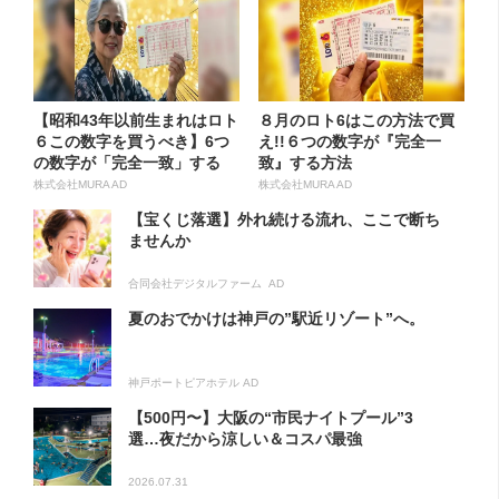
【昭和43年以前生まれはロト
８月のロト6はこの方法で買
６この数字を買うべき】6つ
え!!６つの数字が『完全一
の数字が「完全一致」する
致』する方法
方...
株式会社MURA AD
株式会社MURA AD
【宝くじ落選】外れ続ける流れ、ここで断ち
ませんか
合同会社デジタルファーム AD
夏のおでかけは神戸の”駅近リゾート”へ。
神戸ポートピアホテル AD
【500円〜】大阪の“市民ナイトプール”3
選…夜だから涼しい＆コスパ最強
2026.07.31