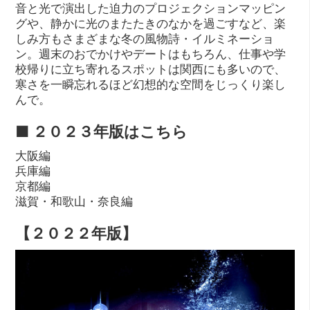
音と光で演出した迫力のプロジェクションマッピン
グや、静かに光のまたたきのなかを過ごすなど、楽
しみ方もさまざまな冬の風物詩・イルミネーショ
ン。週末のおでかけやデートはもちろん、仕事や学
校帰りに立ち寄れるスポットは関西にも多いので、
寒さを一瞬忘れるほど幻想的な空間をじっくり楽し
んで。
■ ２０２３年版はこちら
大阪編
兵庫編
京都編
滋賀・和歌山・奈良編
【２０２２年版】