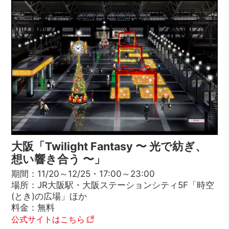
大阪「Twilight Fantasy 〜 光で紡ぎ、
想い響き合う 〜」
期間：11/20～12/25・17:00～23:00
場所：JR大阪駅・大阪ステーションシティ5F「時空
(とき)の広場」ほか
料金：無料
公式サイトはこちら