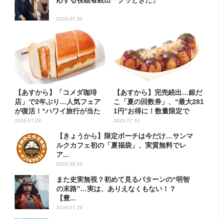
応する視聴者続出「グッときた」
2026.07.30
【あすから】「コメダ珈琲
【あすから】完売続出…銀だ
店」で2年ぶり…人気フェア
こ「夏の回数券」、“最大281
が復活！“ハワイ旅行が当た
1円”お得に！数量限定で
る”...
2026.07.28
2026.07.31
【きょうから】限定ポーチは今だけ…サンマ
ルクカフェ初の「夏福袋」、実質無料でレ
ア...
2026.08.04
また史実無視？初めて見るパターンの“明智
の末路”…実は、ありえなくもない！？
【豊...
2026.07.29