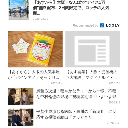
【あすから】大阪・なんばで“アイス1万
個”無料配布…2日間限定で、ロッテの人気
商...
2026.08.02
Recommended by
【あすから】大阪の人気本屋
【あす開業】大阪・淀屋橋の
が「パインアメ」そっくりの
巨大施設、マクドナルド・鶴
ブックカバー開発、梅田で先
丸うどん…グルメ充実！“500
2026.8.4
2026.7.8
行販売
円前後ランチ”も叶う
風薫る次週・穏やかなラストから一転、不穏
な中村倫也の登場に視聴者期待「いよいよ登
場だ」
2026.8.2
平埜生成演じる医師・黒川の「新潟弁」に反
応する視聴者続出「グッときた」
2026.7.30