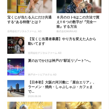
宝くじが当たる人にだけ共通
８月のロト6はこの方法で買
する“ある特徴”とは？
え!!６つの数字が『完全一
致』する方法
合同会社デジタルファーム AD
株式会社MURA AD
【宝くじ当選者暴露】やり方を変えた人から
動いてます
合同会社デジタルファーム AD
夏のおでかけは神戸の”駅近リゾート”へ。
神戸ポートピアホテル AD
【日本初】大阪の河川敷に「屋台エリア」、
ラーメン・焼肉・しゃぶしゃぶ・カフェま
で...
2026.08.06