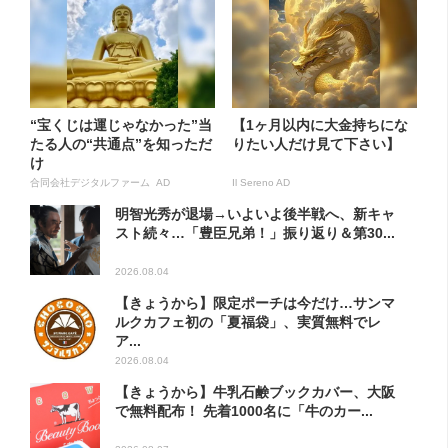
“宝くじは運じゃなかった”当
【1ヶ月以内に大金持ちにな
たる人の“共通点”を知っただ
りたい人だけ見て下さい】
け
合同会社デジタルファーム AD
Il Sereno AD
明智光秀が退場→いよいよ後半戦へ、新キャ
スト続々…「豊臣兄弟！」振り返り＆第30...
2026.08.04
【きょうから】限定ポーチは今だけ…サンマ
ルクカフェ初の「夏福袋」、実質無料でレ
ア...
2026.08.04
【きょうから】牛乳石鹸ブックカバー、大阪
で無料配布！ 先着1000名に「牛のカー...