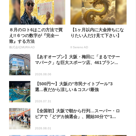
８月のロト6はこの方法で買
【1ヶ月以内に大金持ちにな
え!!６つの数字が『完全一
りたい人だけ見て下さい】
致』する方法
株式会社MURA AD
Il Sereno AD
【あすオープン】大阪・梅田に「まるでテー
マパーク」な巨大スポーツ店、461ブラン...
2026.08.06
【500円〜】大阪の“市民ナイトプール”3
選…夜だから涼しい＆コスパ最強
2026.07.31
【全国初】大阪で朝から行列…スーパー・ロ
ピアで「どデカ抽選会」、開始30分で“1...
2026.08.01