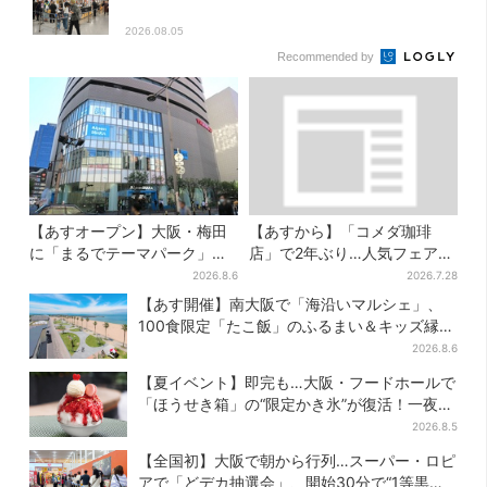
2026.08.05
Recommended by
【あすオープン】大阪・梅田
【あすから】「コメダ珈琲
に「まるでテーマパーク」な
店」で2年ぶり…人気フェアが
巨大スポーツ店、461ブラン
復活！“ハワイ旅行が当た
2026.8.6
2026.7.28
ド集結！ 6フロアをまとめて
る”キャンペーンも
【あす開催】南大阪で「海沿いマルシェ」、
紹介
100食限定「たこ飯」のふるまい＆キッズ縁日
も
2026.8.6
【夏イベント】即完も…大阪・フードホールで
「ほうせき箱」の“限定かき氷”が復活！一夜限
りの盆踊りも
2026.8.5
【全国初】大阪で朝から行列…スーパー・ロピ
アで「どデカ抽選会」、開始30分で“1等黒毛