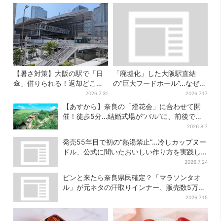
【暑さ対策】大阪の駅で「日
「廃墟化」した大阪駅直結
傘」借りられる！返却どこで
の“巨大フードホール”…なぜ？
もOK、熱中症対策にシェアサ
実は、梅田ランチ＆カフェの
2026.7.31
2026.7.17
ービス拡大
穴場だった
【あすから】奈良の「燈花会」に合わせて開
催！徒歩5分…結婚式場が“バル”に、前後で食
事が楽しめる
2026.8.7
発売55年目で初の“熱湯禁止”…冷しカップヌー
ドル、公式に聞いたおいしい作り方を実践し
てみた
2026.7.24
ピンと来たら奈良県民確定？「マラソンタオ
ル」が元ネタの汗取りインナー、販売数5万枚
突破
2026.7.15