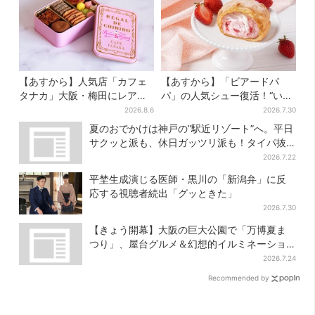
【あすから】人気店「カフェ
【あすから】「ビアードパ
タナカ」大阪・梅田にレア商
パ」の人気シュー復活！“いち
品集結…本店人気パン＆限定
ご×チーズケーキ”「待ってま
2026.8.6
2026.7.30
クッキー缶も！ 7日間の夏イ
した」とSNSで大歓喜
夏のおでかけは神戸の”駅近リゾート”へ。平日
ベント
サクッと派も、休日ガッツリ派も！タイパ抜
群、約20種の楽しみ方
2026.7.22
平埜生成演じる医師・黒川の「新潟弁」に反
応する視聴者続出「グッときた」
2026.7.30
【きょう開幕】大阪の巨大公園で「万博夏ま
つり」、屋台グルメ＆幻想的イルミネーショ
ン…計27日間開催
2026.7.24
Recommended by