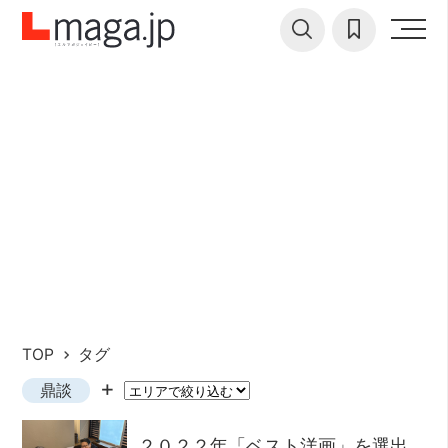
TOP
タグ
鼎談
２０２２年「ベスト洋画」を選出