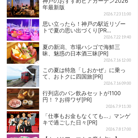
神戸のおすすめビアガーデン2026
年最新版
2026.7.23 11:00
思い立ったら！神戸の駅近リゾー
トで夏の思い出づくり[PR…
2026.7.22 19:40
夏の新潟、市場ハシゴで海鮮三
昧、魅惑の日本酒三昧[PR]
2026.7.16 12:00
この夏は特急「しおかぜ」に乗っ
て、おトクに四国旅[PR]
2026.7.16 09:00
行列店のパン飲みセットが1100
円！？お得ワザ[PR]
2026.7.9 11:30
「仕事もお金もなくても…」マンゲ
キで過ごした日々[PR]
2026.7.8 17:00