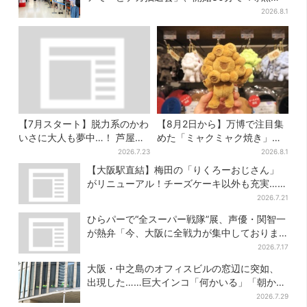
和牛”の当選も
2026.8.1
【7月スタート】脱力系のかわ
【8月2日から】万博で注目集
いさに大人も夢中…！ 芦屋の
めた「ミャクミャク焼き」初
美術館で「チェコ絵本」展、
グッズ化！大阪・梅田だけの
2026.7.23
2026.8.1
老舗文具メーカーのグッズに
新商品が登場
【大阪駅直結】梅田の「りくろーおじさん」
も注目
がリニューアル！チーズケーキ以外も充実…並
ばず買える「ロッカー」も設置
2026.7.21
ひらパーで“全スーパー戦隊”展、声優・関智一
が熱弁「今、大阪に全戦力が集中しておりま
す」
2026.7.17
大阪・中之島のオフィスビルの窓辺に突如、
出現した……巨大インコ「何かいる」「朝から
ビビった」、その正体とは？
2026.7.29