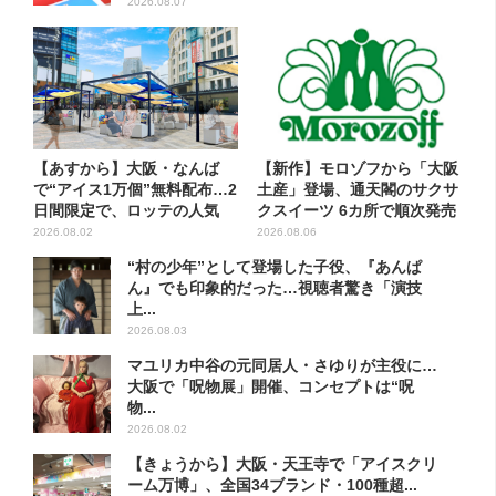
2026.08.07
【あすから】大阪・なんば
【新作】モロゾフから「大阪
で“アイス1万個”無料配布…2
土産」登場、通天閣のサクサ
日間限定で、ロッテの人気
クスイーツ 6カ所で順次発売
商...
2026.08.02
2026.08.06
“村の少年”として登場した子役、『あんぱ
ん』でも印象的だった…視聴者驚き「演技
上...
2026.08.03
マユリカ中谷の元同居人・さゆりが主役に…
大阪で「呪物展」開催、コンセプトは“呪
物...
2026.08.02
【きょうから】大阪・天王寺で「アイスクリ
ーム万博」、全国34ブランド・100種超...