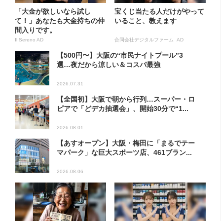
「大金が欲しいなら試し
宝くじ当たる人だけがやって
て！」あなたも大金持ちの仲
いること、教えます
間入りです。
Il Sereno AD
合同会社デジタルファーム AD
【500円〜】大阪の“市民ナイトプール”3
選…夜だから涼しい＆コスパ最強
2026.07.31
【全国初】大阪で朝から行列…スーパー・ロ
ピアで「どデカ抽選会」、開始30分で“1...
2026.08.01
【あすオープン】大阪・梅田に「まるでテー
マパーク」な巨大スポーツ店、461ブラン...
2026.08.06