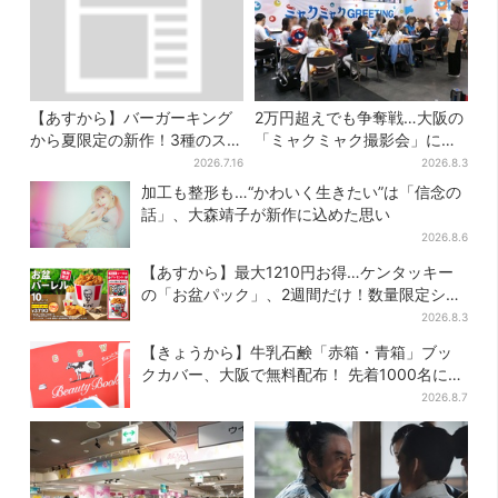
【あすから】バーガーキング
2万円超えでも争奪戦…大阪の
から夏限定の新作！3種のステ
「ミャクミャク撮影会」に全
ーキワッパー「暑さ乗り切れ
国からファン集結、参加者に
2026.7.16
2026.8.3
そう」と話題に
聞いた「それでも会いたい理
加工も整形も…“かわいく生きたい”は「信念の
由」
話」、大森靖子が新作に込めた思い
2026.8.6
【あすから】最大1210円お得…ケンタッキー
の「お盆パック」、2週間だけ！数量限定シー
ル付き
2026.8.3
【きょうから】牛乳石鹸「赤箱・青箱」ブッ
クカバー、大阪で無料配布！ 先着1000名に
「牛のカード」も
2026.8.7