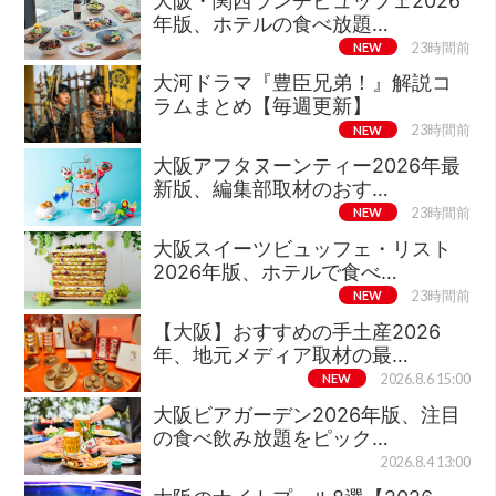
大阪・関西ランチビュッフェ2026
年版、ホテルの食べ放題…
NEW
23時間前
大河ドラマ『豊臣兄弟！』解説コ
ラムまとめ【毎週更新】
NEW
23時間前
大阪アフタヌーンティー2026年最
新版、編集部取材のおす…
NEW
23時間前
大阪スイーツビュッフェ・リスト
2026年版、ホテルで食べ…
NEW
23時間前
【大阪】おすすめの手土産2026
年、地元メディア取材の最…
NEW
2026.8.6 15:00
大阪ビアガーデン2026年版、注目
の食べ飲み放題をピック…
2026.8.4 13:00