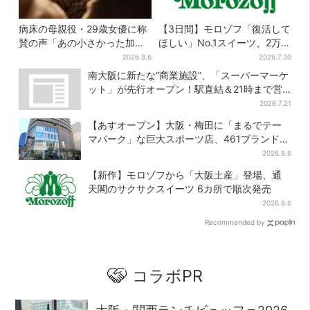
病床の母親役・29歳女優に称
【3日間】モロゾフ「復活して
賛の声「あの小さかった加恋
ほしい」No.1スイーツ、2万
ちゃんが…」朝ドラ視聴者し
3865票から選ばれた名作を限
2026.8.6
2026.7.30
みじみ
定販売
南大阪に新たな“商業施設”、「スーパーマーケ
ット」が先行オープン！駅直結＆21時まで営
業
2026.7.21
【あすオープン】大阪・梅田に「まるでテー
マパーク」な巨大スポーツ店、461ブランド集
結！ 6フロアをまとめて紹介
2026.8.6
【新作】モロゾフから「大阪土産」登場、通
天閣のサクサクスイーツ 6カ所で順次発売
2026.8.6
Recommended by
コラボPR