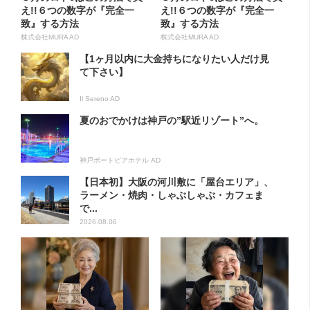
え!!６つの数字が『完全一
え!!６つの数字が『完全一
致』する方法
致』する方法
株式会社MURA AD
株式会社MURA AD
【1ヶ月以内に大金持ちになりたい人だけ見
て下さい】
Il Sereno AD
夏のおでかけは神戸の”駅近リゾート”へ。
神戸ポートピアホテル AD
【日本初】大阪の河川敷に「屋台エリア」、
ラーメン・焼肉・しゃぶしゃぶ・カフェま
で...
2026.08.06