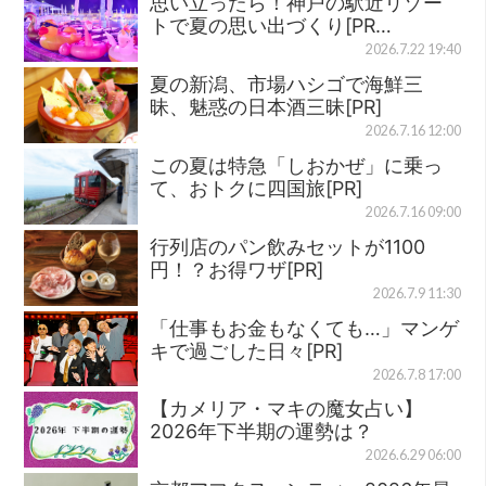
思い立ったら！神戸の駅近リゾー
トで夏の思い出づくり[PR…
2026.7.22 19:40
夏の新潟、市場ハシゴで海鮮三
昧、魅惑の日本酒三昧[PR]
2026.7.16 12:00
この夏は特急「しおかぜ」に乗っ
て、おトクに四国旅[PR]
2026.7.16 09:00
行列店のパン飲みセットが1100
円！？お得ワザ[PR]
2026.7.9 11:30
「仕事もお金もなくても…」マンゲ
キで過ごした日々[PR]
2026.7.8 17:00
【カメリア・マキの魔女占い】
2026年下半期の運勢は？
2026.6.29 06:00