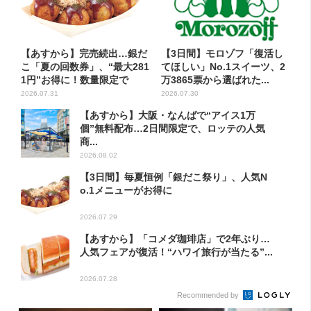
【あすから】完売続出…銀だ
【3日間】モロゾフ「復活し
こ「夏の回数券」、“最大281
てほしい」No.1スイーツ、2
1円”お得に！数量限定で
万3865票から選ばれた...
2026.07.31
2026.07.30
【あすから】大阪・なんばで“アイス1万
個”無料配布…2日間限定で、ロッテの人気
商...
2026.08.02
【3日間】毎夏恒例「銀だこ祭り」、人気N
o.1メニューがお得に
2026.07.29
【あすから】「コメダ珈琲店」で2年ぶり…
人気フェアが復活！“ハワイ旅行が当たる”...
2026.07.28
Recommended by