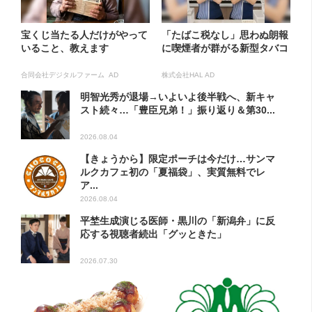
宝くじ当たる人だけがやって
「たばこ税なし」思わぬ朗報
いること、教えます
に喫煙者が群がる新型タバコ
合同会社デジタルファーム AD
株式会社HAL AD
明智光秀が退場→いよいよ後半戦へ、新キャ
スト続々…「豊臣兄弟！」振り返り＆第30...
2026.08.04
【きょうから】限定ポーチは今だけ…サンマ
ルクカフェ初の「夏福袋」、実質無料でレ
ア...
2026.08.04
平埜生成演じる医師・黒川の「新潟弁」に反
応する視聴者続出「グッときた」
2026.07.30