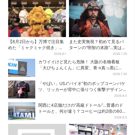
【8月2日から】万博で注目集
また史実無視？初めて見るパ
めた「ミャクミャク焼き」初
ターンの“明智の末路”…実は、
グッズ化！大阪・梅田だけの
ありえなくもない！？【豊臣
2026.8.1
2026.7.29
新商品が登場
兄弟】
カワイイけど見たら危険！ 大阪の名物看板
「大ぴちょんくん」に異変、青→真っ黒に…
2026.7.30
「やばい」USJ“バイオ”初のポップコーンバケ
ツ、リッカーが背中に張りつく衝撃デザイン
に騒然…フレーバーにも反応
2026.8.5
関西に4店舗だけの“高級ドトール”…普通のド
トールと、何が違う？コーヒーは約2倍の600
円
2026.8.5