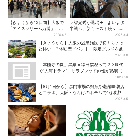
【きょうから13日間】大阪で
明智光秀が退場→いよいよ後
「アイスクリーム万博」、全
半戦へ、新キャスト続々…
国34ブランド・100種超…初
「豊臣兄弟！」振り返り＆第
2026.8.5
2026.8.4
登場の「チョコソフト」に行
30回あらすじ
【きょうから】大阪の温泉施設で初！ちょっ
列
と怖い…？体験型イベント、限定グルメ＆盆踊
りも
2026.8.8
「本能寺の変」黒幕＝織田信澄って？ 3世代
で“大河ドラマ”、サラブレッド俳優が熱演【豊
臣兄弟】
2026.7.9
【8月1日から】黒門市場の鮮魚や老舗味噌店
とコラボ、大阪・なんばのホテルで“地域密
着”の限定バーガー
2026.8.5