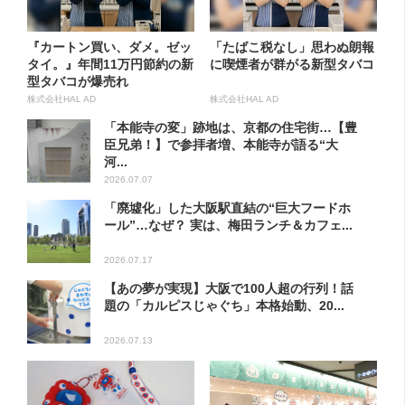
『カートン買い、ダメ。ゼッ
「たばこ税なし」思わぬ朗報
タイ。』年間11万円節約の新
に喫煙者が群がる新型タバコ
型タバコが爆売れ
株式会社HAL AD
株式会社HAL AD
「本能寺の変」跡地は、京都の住宅街…【豊
臣兄弟！】で参拝者増、本能寺が語る“大
河...
2026.07.07
「廃墟化」した大阪駅直結の“巨大フードホ
ール”…なぜ？ 実は、梅田ランチ＆カフェ...
2026.07.17
【あの夢が実現】大阪で100人超の行列！話
題の「カルピスじゃぐち」本格始動、20...
2026.07.13