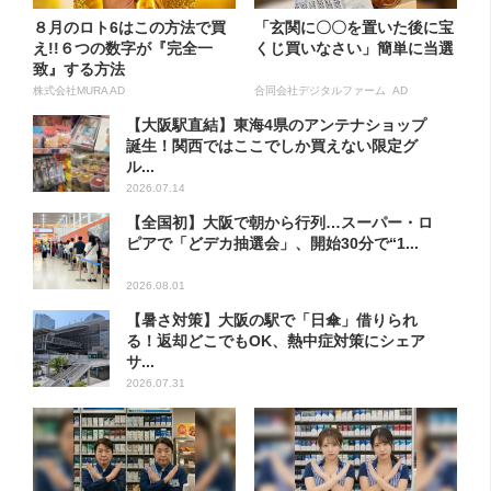
８月のロト6はこの方法で買
「玄関に〇〇を置いた後に宝
え!!６つの数字が『完全一
くじ買いなさい」簡単に当選
致』する方法
株式会社MURA AD
合同会社デジタルファーム AD
【大阪駅直結】東海4県のアンテナショップ
誕生！関西ではここでしか買えない限定グ
ル...
2026.07.14
【全国初】大阪で朝から行列…スーパー・ロ
ピアで「どデカ抽選会」、開始30分で“1...
2026.08.01
【暑さ対策】大阪の駅で「日傘」借りられ
る！返却どこでもOK、熱中症対策にシェア
サ...
2026.07.31