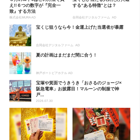
え!!６つの数字が『完全一
する“ある特徴”とは？
致』する方法
株式会社MURA AD
合同会社デジタルファーム AD
宝くじ狙うなら今！金運上げた当選者が暴露
合同会社デジタルファーム AD
夏の計画はまだまだ間に合う！
神戸ポートピアホテル AD
宝塚や箕面でうきうき「おさるのジョージ×
阪急電車」お披露目！マルーンの制服で神
戸...
2026.07.30