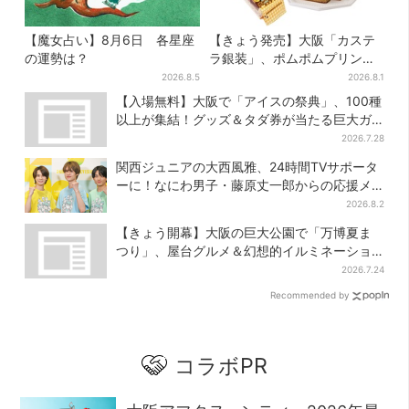
【魔女占い】8月6日 各星座
【きょう発売】大阪「カステ
の運勢は？
ラ銀装」、ポムポムプリンと
初コラボ 紙袋まで限定デザ
2026.8.5
2026.8.1
インに
【入場無料】大阪で「アイスの祭典」、100種
以上が集結！グッズ＆タダ券が当たる巨大ガ
チャも
2026.7.28
関西ジュニアの大西風雅、24時間TVサポータ
ーに！なにわ男子・藤原丈一郎からの応援メ
ッセージを告白
2026.8.2
【きょう開幕】大阪の巨大公園で「万博夏ま
つり」、屋台グルメ＆幻想的イルミネーショ
ン…計27日間開催
2026.7.24
Recommended by
コラボPR