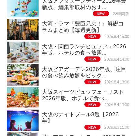
大阪アフタヌーンティー2026年最
新版、編集部取材のおす…
NEW
23時間前
大河ドラマ『豊臣兄弟！』解説コ
ラムまとめ【毎週更新】
NEW
2026.8.4 16:00
大阪・関西ランチビュッフェ2026
年版、ホテルの食べ放題…
NEW
2026.8.4 14:00
大阪ビアガーデン2026年版、注目
の食べ飲み放題をピック…
NEW
2026.8.4 13:00
大阪スイーツビュッフェ・リスト
2026年版、ホテルで食べ…
NEW
2026.8.4 13:00
大阪のナイトプール8選【2026
年】
NEW
2026.8.3 11:00