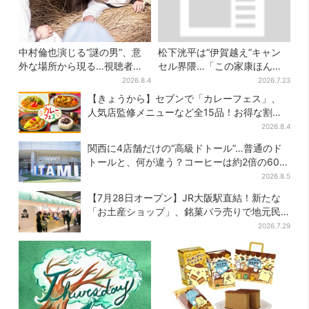
中村倫也演じる“謎の男”、意
松下洸平は“伊賀越え”キャン
外な場所から現る…視聴者歓
セル界隈…「この家康ほんと
喜「こんな登場シーンとは」
憎たらしいな」【豊臣兄弟】
2026.8.4
2026.7.23
【きょうから】セブンで「カレーフェス」、
人気店監修メニューなど全15品！お得な割引
キャンペーンは2週間だけ
2026.8.4
関西に4店舗だけの“高級ドトール”…普通のド
トールと、何が違う？コーヒーは約2倍の600
円
2026.8.5
【7月28日オープン】JR大阪駅直結！新たな
「お土産ショップ」、銘菓バラ売りで地元民
の“おやつ調達”にも
2026.7.29