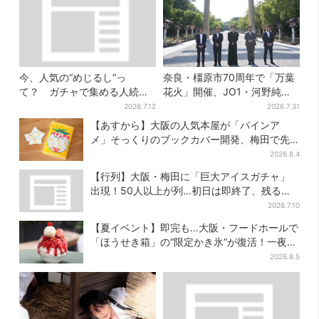
今、人気の“めじるし”っ
奈良・橿原市70周年で「万葉
て？ ガチャで集める人続
花火」開催、JO1・河野純喜
出…収集家とメーカーに聞い
がアンバサダーに…グループ
2026.7.12
2026.7.31
たヒットの背景
楽曲ともシンクロ
【あすから】大阪の人気本屋が「パインア
メ」そっくりのブックカバー開発、梅田で先
行販売
2026.8.4
【行列】大阪・梅田に「巨大アイスガチャ」
出現！50人以上が列…初日は即終了、残る開
催日は？
2026.7.10
【夏イベント】即完も…大阪・フードホールで
「ほうせき箱」の“限定かき氷”が復活！一夜限
りの盆踊りも
2026.8.5