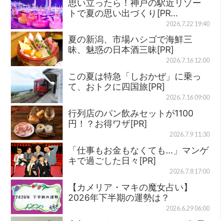
思い立ったら！神戸の駅近リゾー
トで夏の思い出づくり[PR…
2026.7.22 19:40
夏の新潟、市場ハシゴで海鮮三
昧、魅惑の日本酒三昧[PR]
2026.7.16 12:00
この夏は特急「しおかぜ」に乗っ
て、おトクに四国旅[PR]
2026.7.16 09:00
行列店のパン飲みセットが1100
円！？お得ワザ[PR]
2026.7.9 11:30
「仕事もお金もなくても…」マンゲ
キで過ごした日々[PR]
2026.7.8 17:00
【カメリア・マキの魔女占い】
2026年下半期の運勢は？
2026.6.29 06:00