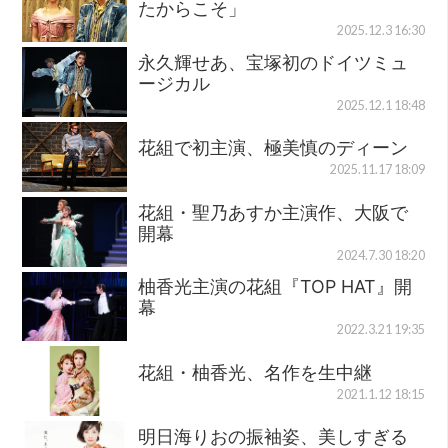
たからこそ」
2025.12.3 16:30
永久輝せあ、宝塚初のドイツミュ
ージカル
2025.12.1 18:48
花組で初主演、極美慎のディーン
2025.11.17 18:09
花組・聖乃あすか主演作、大阪で
開幕
2024.7.30 18:20
柚香光主演の花組『TOP HAT』開
幕
2022.3.21 19:35
花組・柚香光、名作を生中継
2021.1.12 18:15
明日海りおの振袖姿、美しすぎる