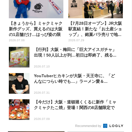
【きょうから】ミャクミャク
【7月28日オープン】JR大阪
新作グッズ、買えるのは大阪
駅直結！新たな「お土産ショ
の1店舗だけ…はっぴ姿の限
ップ」、銘菓バラ売りで地...
定...
2026.07.06
2026.07.29
【行列】大阪・梅田に「巨大アイスガチャ」
出現！50人以上が列…初日は即終了、残る...
2026.07.10
YouTuberヒカキンが大阪・天王寺に、「ど
んなにつらい時でも…」ラーメン愛＆...
2026.07.31
【今だけ】大阪・道頓堀くくるに新作「ミャ
クミャクたこ焼」登場！関西の8店舗限定で
2026.07.09
Recommended by