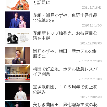
と話題に
2021.1.7 19:45
花組・瀬戸かずや、東野圭吾作品
で洗練の技
2020.1.5 17:50
花組新トップ柚香光、お披露目公
演を中継
2019.12.9 09:00
瀬戸かずや、梅田・新ホテルの制
服姿に
2019.11.27 20:00
梅田で好立地、ホテル阪急レスパ
イア開業
2019.11.27 18:00
宝塚歌劇団、１０５周年で史上初
の試み
2019.1.20 06:30
美しき蘭陵王、凪七瑠海主演の花