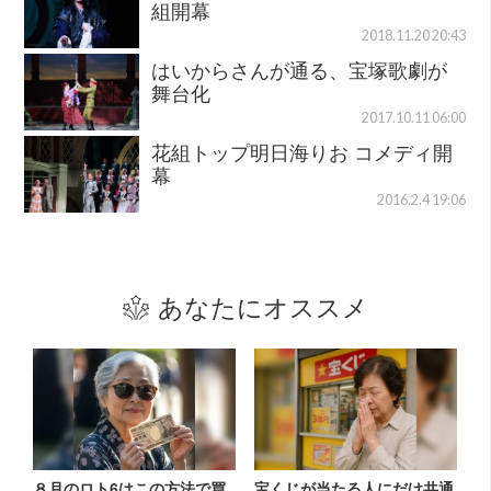
組開幕
2018.11.20 20:43
はいからさんが通る、宝塚歌劇が
舞台化
2017.10.11 06:00
花組トップ明日海りお コメディ開
幕
2016.2.4 19:06
あなたにオススメ
８月のロト6はこの方法で買
宝くじが当たる人にだけ共通