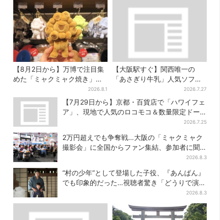
【8月2日から】万博で注目集
【大阪駅すぐ】関西唯一の
めた「ミャクミャク焼き」初
「あさぎり牛乳」人気ソフト
グッズ化！大阪・梅田だけの
クリームが進化…ここだけの
2026.8.1
2026.7.27
新商品が登場
新メニューも仲間入り
【7月29日から】京都・百貨店で「ハワイフェ
ア」、現地で人気のロコモコ＆数量限定ドー
ナツがずらり
2026.7.25
2万円超えでも争奪戦…大阪の「ミャクミャク
撮影会」に全国からファン集結、参加者に聞
いた「それでも会いたい理由」
2026.8.3
“村の少年”として登場した子役、『あんぱん』
でも印象的だった…視聴者驚き「どうりで演技
上手だと」
2026.8.3