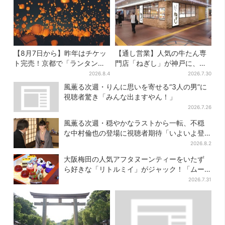
【8月7日から】昨年はチケッ
【通し営業】人気の牛たん専
ト完売！京都で「ランタンフ
門店「ねぎし」が神戸に、
ェス」、最大3500の光が夜空
「想像しただけでお腹空
2026.8.4
2026.7.30
に…会場には縁日も
く…」SNSで喜びの声
風薫る次週・りんに思いを寄せる“3人の男”に
視聴者驚き「みんな出ますやん！」
2026.7.26
風薫る次週・穏やかなラストから一転、不穏
な中村倫也の登場に視聴者期待「いよいよ登
場だ」
2026.8.2
大阪梅田の人気アフタヌーンティーをいたず
ら好きな「リトルミイ」がジャック！「ムー
ミン」たちとバカンスへ
2026.7.31