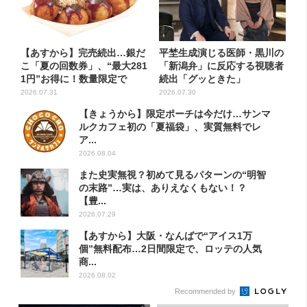
【あすから】完売続出…銀だ
平埜生成演じる医師・黒川の
こ「夏の回数券」、“最大281
「新潟弁」に反応する視聴者
1円”お得に！数量限定で
続出「グッときた」
2026.07.31
2026.07.30
【きょうから】限定ポーチは今だけ…サンマ
ルクカフェ初の「夏福袋」、実質無料でレ
ア...
2026.08.04
また史実無視？初めて見るパターンの“明智
の末路”…実は、ありえなくもない！？
【豊...
2026.07.29
【あすから】大阪・なんばで“アイス1万
個”無料配布…2日間限定で、ロッテの人気
商...
2026.08.02
Recommended by