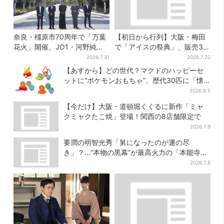
奈良・橿原市70周年で「万葉
【初日から行列】大阪・梅田
花火」開催、JO1・河野純喜
で「アイスの祭典」、販売30
がアンバサダーに…グループ
分で完売…“ほうせき箱”の限定
2026.7.31
2026.7.22
楽曲ともシンクロ
メニューも
【あすから】どの世代？マクドのハッピーセ
ットに“ポケモンおもちゃ”、歴代30匹に「懐
かしい」と喜びの声
2026.8.5
【今だけ】大阪・道頓堀くくるに新作「ミャ
クミャクたこ焼」登場！関西の8店舗限定で
2026.7.9
要潤の明智光秀「舅になったのが運の尽
き」？…“本物の黒幕”が最高火力の「本能寺」
へ【豊臣兄弟】
2026.7.8