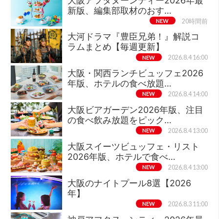
大阪アフタヌーンティー2026年最
新版、編集部取材のおす…
NEW
20時間前
大河ドラマ『豊臣兄弟！』解説コ
ラムまとめ【毎週更新】
NEW
2026.8.4 16:00
大阪・関西ランチビュッフェ2026
年版、ホテルの食べ放題…
NEW
2026.8.4 14:00
大阪ビアガーデン2026年版、注目
の食べ飲み放題をピック…
NEW
2026.8.4 13:00
大阪スイーツビュッフェ・リスト
2026年版、ホテルで食べ…
NEW
2026.8.4 13:00
大阪のナイトプール8選【2026
年】
NEW
2026.8.3 11:00