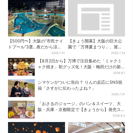
【500円〜】大阪の“市民ナイ
【きょう開幕】大阪の巨大公
トプール”3選…夜だから涼し
園で「万博夏まつり」、屋台
い＆コスパ最強
グルメ＆幻想的イルミネーシ
2026.7.31
2026.7.24
ョン…計27日間開催
【8月2日から】万博で注目集めた「ミャクミ
ャク焼き」初グッズ化！大阪・梅田だけの新
商品が登場
2026.8.1
シマケンがついに告白？ りんの反応にSNS祝
福「さすがに伝わったよね？」
2026.7.31
「おさるのジョージ」のパン＆スイーツ、大
阪・兵庫・京都限定で【きょうから】発売ス
タート
2026.8.4