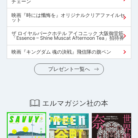
チェーン
映画『時には懺悔を』オリジナルクリアファイルセ
ット
ザ ロイヤルパークホテル アイコニック 大阪御堂筋
「Essence – Shine Muscat Afternoon Tea」招待券
映画『キングダム 魂の決戦』飛信隊の旗ペン
プレゼント一覧へ
エルマガジン社の本