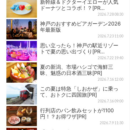
新幹線＆ドクターイエローが人気
ドーナツとコラボ！？[PR…
2026.7.28 08:30
神戸のおすすめビアガーデン2026
年最新版
2026.7.23 11:00
思い立ったら！神戸の駅近リゾー
トで夏の思い出づくり[PR…
2026.7.22 19:40
夏の新潟、市場ハシゴで海鮮三
昧、魅惑の日本酒三昧[PR]
2026.7.16 12:00
この夏は特急「しおかぜ」に乗っ
て、おトクに四国旅[PR]
2026.7.16 09:00
行列店のパン飲みセットが1100
円！？お得ワザ[PR]
2026.7.9 11:30