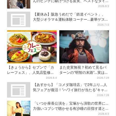
んのピンチに駆けつける直美、ベストなタイ
ミングに視聴者歓喜
2026.8.5
【夏休み】阪急うめだで「鉄道イベント」、
大型ジオラマ＆運転体験コーナー…豪華ゲスト
も4人登場
2026.7.13
【きょうから】セブンで「カ
また史実無視？初めて見るパ
レーフェス」、人気店監修メ
ターンの“明智の末路”…実は、
ニューなど全15品！お得な割
ありえなくもない！？【豊臣
2026.8.4
2026.7.29
引キャンペーンは2週間だけ
兄弟】
【あすから】「コメダ珈琲店」で2年ぶり…人
気フェアが復活！“ハワイ旅行が当たる”キャン
ペーンも
2026.7.28
「いつか座長公演を」宝塚から演歌の世界に…
力強いコブシで聴かせる有沙瞳の目指す道と
は
2026.8.5