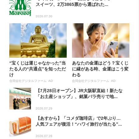
スイーツ、2万3865票から選ばれた...
2026.07.30
“宝くじは運じゃなかった”当
あなたの金運はどう？宝くじ
たる人の“共通点”を知っただ
に縁がある時、金運はこう変
け
わる
合同会社デジタルファーム AD
合同会社デジタルファーム AD
【7月28日オープン】JR大阪駅直結！新たな
「お土産ショップ」、銘菓バラ売りで地...
2026.07.29
【あすから】「コメダ珈琲店」で2年ぶり…
人気フェアが復活！“ハワイ旅行が当たる”...
2026.07.28