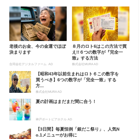
老後のお金、今の金運でほぼ
８月のロト6はこの方法で買
決まります
え!!６つの数字が『完全一
致』する方法
合同会社デジタルファーム AD
株式会社MURA AD
【昭和43年以前生まれはロト６この数字を
買うべき】6つの数字が「完全一致」する
方...
株式会社MURA AD
夏の計画はまだまだ間に合う！
神戸ポートピアホテル AD
【3日間】毎夏恒例「銀だこ祭り」、人気N
o.1メニューがお得に