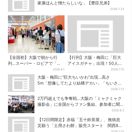
家康ほんと憎たらしいな」【豊臣兄弟】
2026.7.23
【全国初】大阪で朝から行
【行列】大阪・梅田に「巨大
列…スーパー・ロピアで「ど
アイスガチャ」出現！50人以
デカ抽選会」、開始30分で“1
上が列…初日は即終了、残る
2026.8.1
2026.7.10
等黒毛和牛”の当選も
開催日は？
大阪・梅田に“巨大ちいかわ”出現…高さ
5m「想像してたより結構デカい」「ちいさ…
くはない」
2026.7.13
2万円超えでも争奪戦…大阪の「ミャクミャク
撮影会」に全国からファン集結、参加者に聞
いた「それでも会いたい理由」
2026.8.3
【12日間限定】赤福「五十鈴茶屋」、無病息
災願う「土用さわ餅」販売スタート 関西8カ
所でも買える
2026.7.15