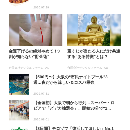
2026.07.29
金運下げるの絶対やめて！9
宝くじが当たる人にだけ共通
割が知らない“貯金術”
する“ある特徴”とは？
合同会社デジタルファーム AD
合同会社デジタルファーム AD
【500円〜】大阪の“市民ナイトプール”3
選…夜だから涼しい＆コスパ最強
2026.07.31
【全国初】大阪で朝から行列…スーパー・ロ
ピアで「どデカ抽選会」、開始30分で“1...
2026.08.01
【3日間】モロゾフ「復活してほしい」No.1