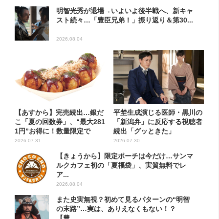
明智光秀が退場→いよいよ後半戦へ、新キャ
スト続々…「豊臣兄弟！」振り返り＆第30...
2026.08.04
【あすから】完売続出…銀だ
平埜生成演じる医師・黒川の
こ「夏の回数券」、“最大281
「新潟弁」に反応する視聴者
1円”お得に！数量限定で
続出「グッときた」
2026.07.31
2026.07.30
【きょうから】限定ポーチは今だけ…サンマ
ルクカフェ初の「夏福袋」、実質無料でレ
ア...
2026.08.04
また史実無視？初めて見るパターンの“明智
の末路”…実は、ありえなくもない！？
【豊...