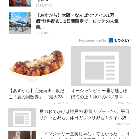
2026.07.29
【あすから】大阪・なんばで“アイス1万
個”無料配布…2日間限定で、ロッテの人気
商...
2026.08.02
Recommended by
【あすから】完売続出…銀だ
オーシャンビュー通り越しほ
こ「夏の回数券」、“最大2811
ぼ海の上！神戸のパノラマ絶
円”お得に！数量限定で
景ビアガーデンで食べ飲み放
2026.7.31
2026.7.7
題…BBQ企画も
夏のおでかけは神戸の”駅近リゾート”へ。平日
サクッと派も、休日ガッツリ派も！タイパ抜
群、約20種の楽しみ方
2026.7.22
「イマジナリー直美じゃなくてよかった…」り