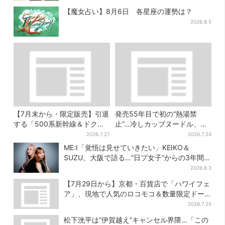
【魔女占い】8月6日 各星座の運勢は？
2026.8.5
【7月末から・限定販売】引退
発売55年目で初の“熱湯禁
する「500系新幹線＆ドクタ
止”…冷しカップヌードル、公
ーイエロー」×人気ドーナツ店
式に聞いたおいしい作り方を
2026.7.27
2026.7.24
がコラボ、手土産の切り札に
実践してみた
ME:I「覚悟は見せていきたい」KEIKO＆
も
SUZU、大阪で語る…“日プ女子”からの3年間
と、7人で目指す夢
2026.8.3
【7月29日から】京都・百貨店で「ハワイフェ
ア」、現地で人気のロコモコ＆数量限定ドー
ナツがずらり
2026.7.25
松下洸平は“伊賀越え”キャンセル界隈…「この