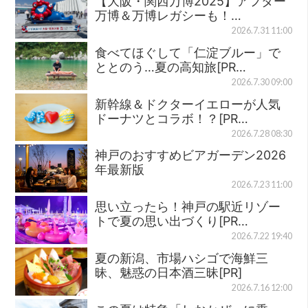
【大阪・関西万博2025】アフター
万博＆万博レガシーも！…
2026.7.31 11:00
食べてほぐして「仁淀ブルー」で
ととのう…夏の高知旅[PR…
2026.7.30 09:00
新幹線＆ドクターイエローが人気
ドーナツとコラボ！？[PR…
2026.7.28 08:30
神戸のおすすめビアガーデン2026
年最新版
2026.7.23 11:00
思い立ったら！神戸の駅近リゾー
トで夏の思い出づくり[PR…
2026.7.22 19:40
夏の新潟、市場ハシゴで海鮮三
昧、魅惑の日本酒三昧[PR]
2026.7.16 12:00