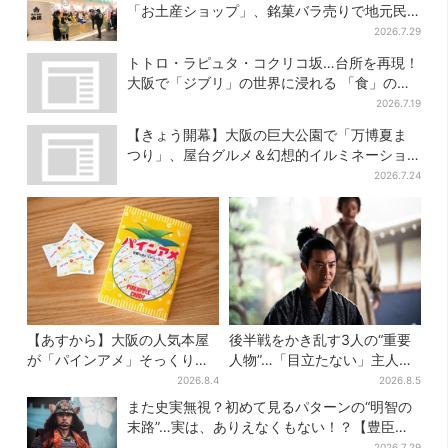
「お土産ショップ」、銘菓バラ売りで地元民
の“おやつ調達”にも
2026.7.29
トトロ・ラピュタ・コクリコ坂…台所を再現！
大阪で「ジブリ」の世界に浸れる 「食」の展
示とは？
2026.7.19
【きょう開幕】大阪の巨大公園で「万博夏ま
つり」、屋台グルメ＆幻想的イルミネーショ
ン…計27日間開催
2026.7.24
【あすから】大阪の人気本屋
後半戦をかき乱す3人の“重要
が「パインアメ」そっくりの
人物”…「目立たない」主人
ブックカバー開発、梅田で先
公・仲野太賀も、モブキャラ
2026.8.4
2026.8.5
行販売
→覚醒へ【豊臣兄弟】
また史実無視？初めて見るパターンの“明智の
末路”…実は、ありえなくもない！？【豊臣兄
弟】
2026.7.29