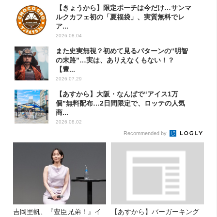
【きょうから】限定ポーチは今だけ…サンマ
ルクカフェ初の「夏福袋」、実質無料でレ
ア...
2026.08.04
また史実無視？初めて見るパターンの“明智
の末路”…実は、ありえなくもない！？
【豊...
2026.07.29
【あすから】大阪・なんばで“アイス1万
個”無料配布…2日間限定で、ロッテの人気
商...
2026.08.02
Recommended by
吉岡里帆、『豊臣兄弟！』イ
【あすから】バーガーキング