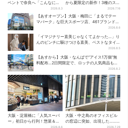
ベントで奈良へ「こんなに楽
から夏限定の新作！3種のステ
しんでもらえてうれしい」
ーキワッパー「暑さ乗り切れ
2026.8.3
2026.7.16
そう」と話題に
【あすオープン】大阪・梅田に「まるでテー
マパーク」な巨大スポーツ店、461ブランド集
結！ 6フロアをまとめて紹介
2026.8.6
「イマジナリー直美じゃなくてよかった…」り
んのピンチに駆けつける直美、ベストなタイ
ミングに視聴者歓喜
2026.8.5
【あすから】大阪・なんばで“アイス1万個”無
料配布…2日間限定で、ロッテの人気商品もら
える
2026.8.2
大阪・淀屋橋に「人気スーパ
大阪・中之島のオフィスビル
ー」初日から行列！惣菜＆弁
の窓辺に突如、出現した……
当コーナーは大幅に拡大…人
巨大インコ「何かいる」「朝
2026.8.6
2026.7.29