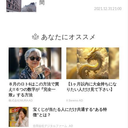
間
2021.12.31 21:00
あなたにオススメ
８月のロト6はこの方法で買
【1ヶ月以内に大金持ちにな
え!!６つの数字が『完全一
りたい人だけ見て下さい】
致』する方法
株式会社MURA AD
Il Sereno AD
宝くじが当たる人にだけ共通する“ある特
徴”とは？
合同会社デジタルファーム AD