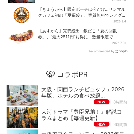
【きょうから】限定ポーチは今だけ…サンマル
クカフェ初の「夏福袋」、実質無料でレアグ
ッズが手に入る
2026.8.4
【あすから】完売続出…銀だこ「夏の回数
券」、“最大2811円”お得に！数量限定で
2026.7.31
Recommended by
コラボPR
大阪・関西ランチビュッフェ2026
年版、ホテルの食べ放題…
NEW
8時間前
大河ドラマ『豊臣兄弟！』解説コ
ラムまとめ【毎週更新】
NEW
8時間前