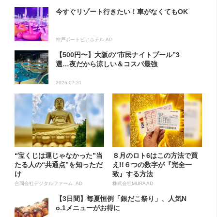
今すぐリゾート行きたい！車がなくてもOK
神戸ポートピアホテル AD
【500円〜】大阪の“市民ナイトプール”3
選…夜だから涼しい＆コスパ最強
2026.07.31
“宝くじは運じゃなかった”当
８月のロト6はこの方法で買
たる人の“共通点”を知っただ
え!!６つの数字が『完全一
け
致』する方法
合同会社デジタルファーム AD
株式会社MURA AD
【3日間】毎夏恒例「銀だこ祭り」、人気N
o.1メニューがお得に