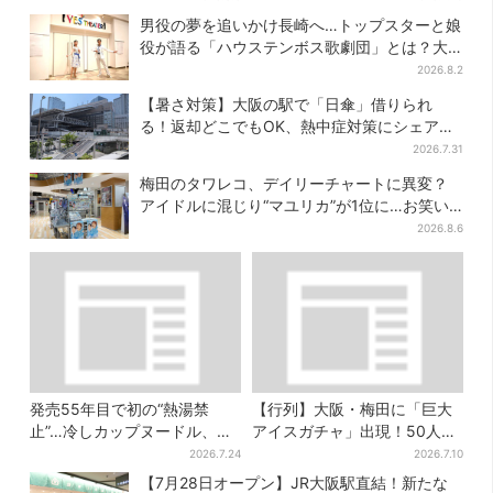
気商品は？
からビビった」、その正体と
男役の夢を追いかけ長崎へ…トップスターと娘
は？
役が語る「ハウステンボス歌劇団」とは？大
阪で初公演開催
2026.8.2
【暑さ対策】大阪の駅で「日傘」借りられ
る！返却どこでもOK、熱中症対策にシェアサ
ービス拡大
2026.7.31
梅田のタワレコ、デイリーチャートに異変？
アイドルに混じり“マユリカ”が1位に…お笑い
が強すぎる理由とは
2026.8.6
発売55年目で初の“熱湯禁
【行列】大阪・梅田に「巨大
止”…冷しカップヌードル、公
アイスガチャ」出現！50人以
式に聞いたおいしい作り方を
上が列…初日は即終了、残る
2026.7.24
2026.7.10
実践してみた
開催日は？
【7月28日オープン】JR大阪駅直結！新たな