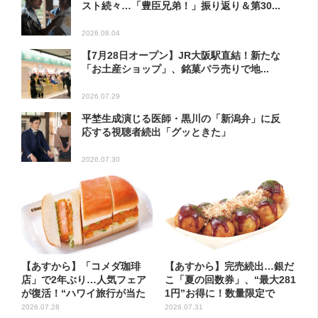
スト続々…「豊臣兄弟！」振り返り＆第30...
2026.08.04
【7月28日オープン】JR大阪駅直結！新たな
「お土産ショップ」、銘菓バラ売りで地...
2026.07.29
平埜生成演じる医師・黒川の「新潟弁」に反
応する視聴者続出「グッときた」
2026.07.30
【あすから】「コメダ珈琲
【あすから】完売続出…銀だ
店」で2年ぶり…人気フェア
こ「夏の回数券」、“最大281
が復活！“ハワイ旅行が当た
1円”お得に！数量限定で
る”...
2026.07.28
2026.07.31