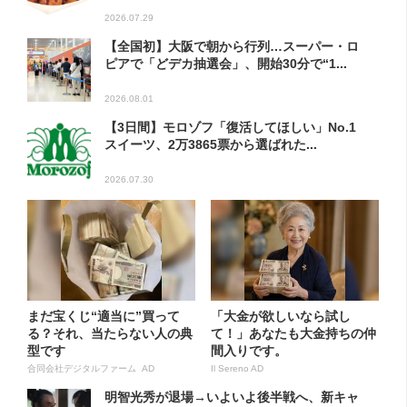
2026.07.29
【全国初】大阪で朝から行列…スーパー・ロ
ピアで「どデカ抽選会」、開始30分で“1...
2026.08.01
【3日間】モロゾフ「復活してほしい」No.1
スイーツ、2万3865票から選ばれた...
2026.07.30
まだ宝くじ“適当に”買って
「大金が欲しいなら試し
る？それ、当たらない人の典
て！」あなたも大金持ちの仲
型です
間入りです。
合同会社デジタルファーム AD
Il Sereno AD
明智光秀が退場→いよいよ後半戦へ、新キャ