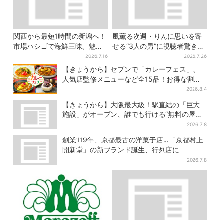
関西から最短1時間の新潟へ！
風薫る次週・りんに思いを寄
市場ハシゴで海鮮三昧、魅惑
せる“3人の男”に視聴者驚き
の日本酒、発酵グルメも
「みんな出ますやん！」
2026.7.16
2026.7.26
【きょうから】セブンで「カレーフェス」、
人気店監修メニューなど全15品！お得な割引
キャンペーンは2週間だけ
2026.8.4
【きょうから】大阪最大級！駅直結の「巨大
施設」がオープン、誰でも行ける“無料の屋上
庭園”も
2026.7.8
創業119年、京都最古の洋菓子店…「京都村上
開新堂」の新ブランド誕生、行列店に
2026.7.8