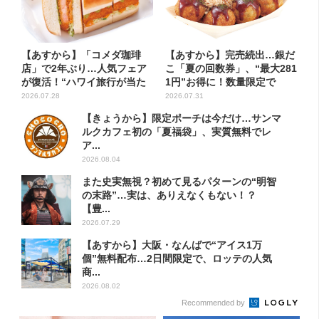
【あすから】「コメダ珈琲
【あすから】完売続出…銀だ
店」で2年ぶり…人気フェア
こ「夏の回数券」、“最大281
が復活！“ハワイ旅行が当た
1円”お得に！数量限定で
る”...
2026.07.28
2026.07.31
【きょうから】限定ポーチは今だけ…サンマ
ルクカフェ初の「夏福袋」、実質無料でレ
ア...
2026.08.04
また史実無視？初めて見るパターンの“明智
の末路”…実は、ありえなくもない！？
【豊...
2026.07.29
【あすから】大阪・なんばで“アイス1万
個”無料配布…2日間限定で、ロッテの人気
商...
2026.08.02
Recommended by