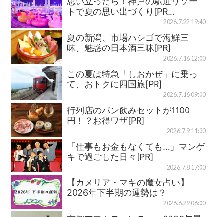
思い立ったら！神戸の駅近リゾー
トで夏の思い出づくり[PR…
2026.7.22 19:40
夏の新潟、市場ハシゴで海鮮三
昧、魅惑の日本酒三昧[PR]
2026.7.16 12:00
この夏は特急「しおかぜ」に乗っ
て、おトクに四国旅[PR]
2026.7.16 09:00
行列店のパン飲みセットが1100
円！？お得ワザ[PR]
2026.7.9 11:30
「仕事もお金もなくても…」マンゲ
キで過ごした日々[PR]
2026.7.8 17:00
【カメリア・マキの魔女占い】
2026年下半期の運勢は？
2026.6.29 06:00