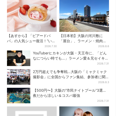
【あすから】「ビアードパ
【日本初】大阪の河川敷に
パ」の人気シュー復活！“いち
「屋台」、ラーメン・焼肉・
ご×チーズケーキ”「待ってま
しゃぶしゃぶ・カフェまで…
2026.7.30
2026.8.6
した」とSNSで大歓喜
22店舗がオープン
YouTuberヒカキンが大阪・天王寺に、「どん
なにつらい時でも…」ラーメン愛＆兄セイキン
との思い出を語る
2026.7.31
2万円超えでも争奪戦…大阪の「ミャクミャク
撮影会」に全国からファン集結、参加者に聞
いた「それでも会いたい理由」
2026.8.3
【500円〜】大阪の“市民ナイトプール”3選…
夜だから涼しい＆コスパ最強
2026.7.31