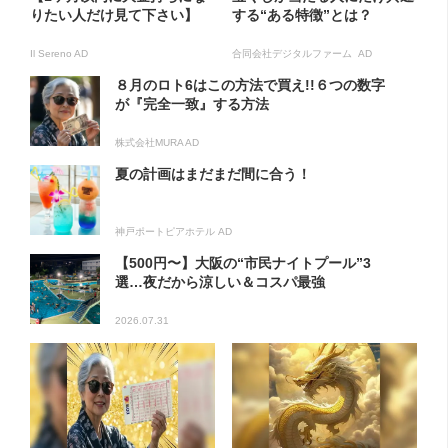
りたい人だけ見て下さい】
する“ある特徴”とは？
Il Sereno AD
合同会社デジタルファーム AD
８月のロト6はこの方法で買え!!６つの数字
が『完全一致』する方法
株式会社MURA AD
夏の計画はまだまだ間に合う！
神戸ポートピアホテル AD
【500円〜】大阪の“市民ナイトプール”3
選…夜だから涼しい＆コスパ最強
2026.07.31