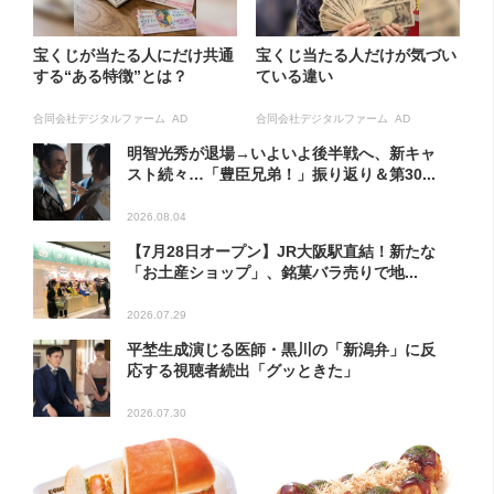
宝くじが当たる人にだけ共通
宝くじ当たる人だけが気づい
する“ある特徴”とは？
ている違い
合同会社デジタルファーム AD
合同会社デジタルファーム AD
明智光秀が退場→いよいよ後半戦へ、新キャ
スト続々…「豊臣兄弟！」振り返り＆第30...
2026.08.04
【7月28日オープン】JR大阪駅直結！新たな
「お土産ショップ」、銘菓バラ売りで地...
2026.07.29
平埜生成演じる医師・黒川の「新潟弁」に反
応する視聴者続出「グッときた」
2026.07.30