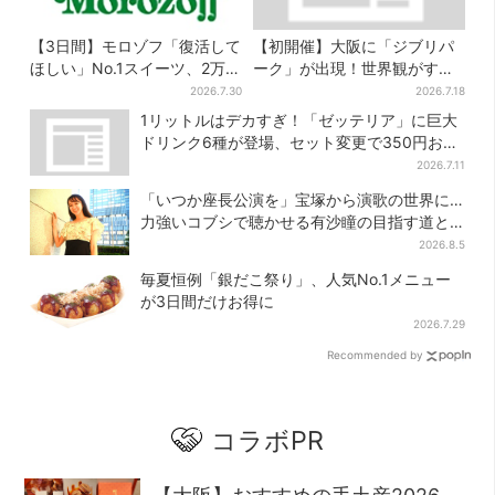
【3日間】モロゾフ「復活して
【初開催】大阪に「ジブリパ
ほしい」No.1スイーツ、2万
ーク」が出現！世界観がすご
3865票から選ばれた名作を限
い…細かな仕掛け＆巨大フォ
2026.7.30
2026.7.18
定販売
トスポットに注目
1リットルはデカすぎ！「ゼッテリア」に巨大
ドリンク6種が登場、セット変更で350円お得
に
2026.7.11
「いつか座長公演を」宝塚から演歌の世界に…
力強いコブシで聴かせる有沙瞳の目指す道と
は
2026.8.5
毎夏恒例「銀だこ祭り」、人気No.1メニュー
が3日間だけお得に
2026.7.29
Recommended by
コラボPR