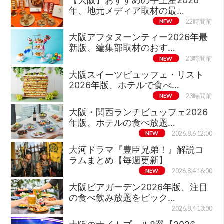
【大阪】おすすめの手土産2026
年、地元メディア取材の最…
NEW
22時間前
大阪アフタヌーンティー2026年最
新版、編集部取材のおす…
NEW
23時間前
大阪スイーツビュッフェ・リスト
2026年版、ホテルで食べ…
NEW
23時間前
大阪・関西ランチビュッフェ2026
年版、ホテルの食べ放題…
NEW
2026.8.6 12:00
大河ドラマ『豊臣兄弟！』解説コ
ラムまとめ【毎週更新】
NEW
2026.8.4 16:00
大阪ビアガーデン2026年版、注目
の食べ飲み放題をピック…
2026.8.4 13:00