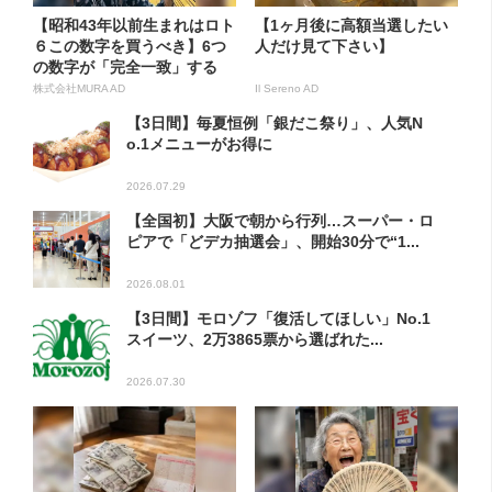
【昭和43年以前生まれはロト
【1ヶ月後に高額当選したい
６この数字を買うべき】6つ
人だけ見て下さい】
の数字が「完全一致」する
方...
株式会社MURA AD
Il Sereno AD
【3日間】毎夏恒例「銀だこ祭り」、人気N
o.1メニューがお得に
2026.07.29
【全国初】大阪で朝から行列…スーパー・ロ
ピアで「どデカ抽選会」、開始30分で“1...
2026.08.01
【3日間】モロゾフ「復活してほしい」No.1
スイーツ、2万3865票から選ばれた...
2026.07.30