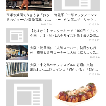
宝塚や箕面でうきうき「おさ
進化系「中華アフタヌーンテ
るのジョージ×阪急電車」お披
ィー」が人気…ザ・リッツ・
露目！マルーンの制服で神
カールトン大阪でも、8月末ま
2026.7.30
2026.7.24
戸・宝塚・京都各線に添乗
で開催
【あすから】ケンタッキーで「100円ドリンク
企画」、S・M・Lの全サイズ対象！最大240円
お得に
2026.7.27
大阪・淀屋橋に「人気スーパー」初日から行
列！惣菜＆弁当コーナーは大幅に拡大…人気商
品は？
2026.8.6
大阪・中之島のオフィスビルの窓辺に突如、
出現した……巨大インコ「何かいる」「朝から
ビビった」、その正体とは？
2026.7.29