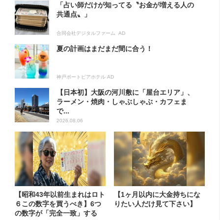
「占い師だけが知ってる〝お金が増える人の
共通点〟」
合同会社デジタルファーム AD
夏の計画はまだまだ間に合う！
神戸ポートピアホテル AD
【日本初】大阪の河川敷に「屋台エリア」、
ラーメン・焼肉・しゃぶしゃぶ・カフェま
で...
2026.08.06
【昭和43年以前生まれはロト
【1ヶ月以内に大金持ちにな
６この数字を買うべき】6つ
りたい人だけ見て下さい】
の数字が「完全一致」する