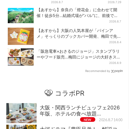
阪で無料配布！ 先着1000名
ップ」、銘菓バラ売りで地元
2026.8.7
2026.7.29
に「牛のカード」も
民の“おやつ調達”にも
【あすから】奈良の「燈花会」に合わせて開
催！徒歩5分…結婚式場が“バル”に、前後で食
事が楽しめる
2026.8.7
【あすから】大阪の人気本屋が「パインア
メ」そっくりのブックカバー開発、梅田で先
行販売
2026.8.4
「阪急電車×おさるのジョージ」スタンプラリ
ーやフード販売…梅田にジョージの大好きスイ
ーツ「カノーリ」登場
2026.8.9
Recommended by
コラボPR
大阪・関西ランチビュッフェ2026
年版、ホテルの食べ放題…
NEW
2026.8.7 14:00