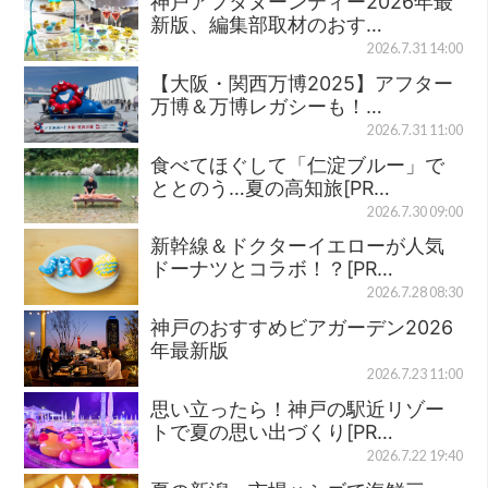
神戸アフタヌーンティー2026年最
新版、編集部取材のおす…
2026.7.31 14:00
【大阪・関西万博2025】アフター
万博＆万博レガシーも！…
2026.7.31 11:00
食べてほぐして「仁淀ブルー」で
ととのう…夏の高知旅[PR…
2026.7.30 09:00
新幹線＆ドクターイエローが人気
ドーナツとコラボ！？[PR…
2026.7.28 08:30
神戸のおすすめビアガーデン2026
年最新版
2026.7.23 11:00
思い立ったら！神戸の駅近リゾー
トで夏の思い出づくり[PR…
2026.7.22 19:40