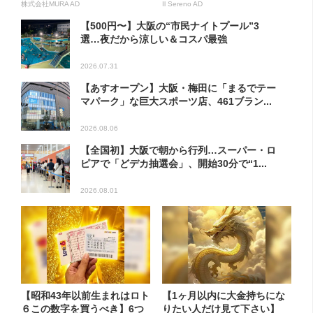
方...
株式会社MURA AD
Il Sereno AD
【500円〜】大阪の“市民ナイトプール”3
選…夜だから涼しい＆コスパ最強
2026.07.31
【あすオープン】大阪・梅田に「まるでテー
マパーク」な巨大スポーツ店、461ブラン...
2026.08.06
【全国初】大阪で朝から行列…スーパー・ロ
ピアで「どデカ抽選会」、開始30分で“1...
2026.08.01
【昭和43年以前生まれはロト
【1ヶ月以内に大金持ちにな
６この数字を買うべき】6つ
りたい人だけ見て下さい】