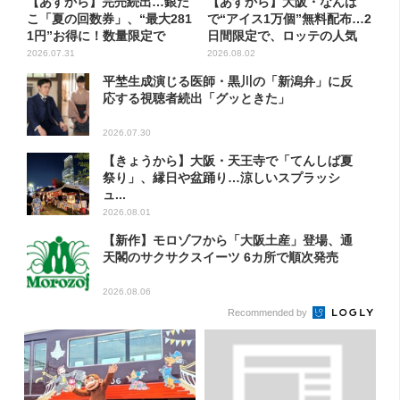
【あすから】完売続出…銀だ
【あすから】大阪・なんば
こ「夏の回数券」、“最大281
で“アイス1万個”無料配布…2
1円”お得に！数量限定で
日間限定で、ロッテの人気
商...
2026.07.31
2026.08.02
平埜生成演じる医師・黒川の「新潟弁」に反
応する視聴者続出「グッときた」
2026.07.30
【きょうから】大阪・天王寺で「てんしば夏
祭り」、縁日や盆踊り…涼しいスプラッシ
ュ...
2026.08.01
【新作】モロゾフから「大阪土産」登場、通
天閣のサクサクスイーツ 6カ所で順次発売
2026.08.06
Recommended by