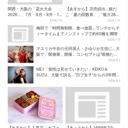
関西・大阪の「花火大会
【あすから】完売続出…銀だ
2026」、7月・8月・9月・10
こ「夏の回数券」、“最大2811
月開催まとめ
円”お得に！数量限定で
2026.7.15
2026.7.31
梅田で「時間無制限」食べ放題…ランチからテ
ィータイムまでノンストップで約60種を満喫
2026.7.13
マユリカ中谷の元同居人・さゆりが主役に…大
阪で「呪物展」開催、コンセプトは“呪物たち
のお茶会”
2026.8.2
ME:I「覚悟は見せていきたい」KEIKO＆
SUZU、大阪で語る…“日プ女子”からの3年間
と、7人で目指す夢
2026.8.3
【あすから】人気店「カフェ
【きょうから】1999年7の