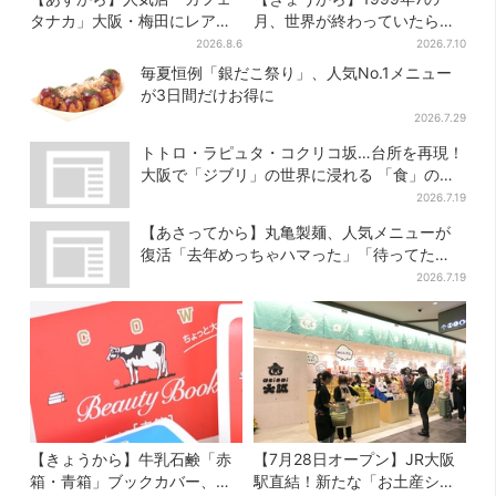
タナカ」大阪・梅田にレア商
月、世界が終わっていたら…
品集結…本店人気パン＆限定
約10万人動員のホラー展が大
2026.8.6
2026.7.10
クッキー缶も！ 7日間の夏イ
阪へ
毎夏恒例「銀だこ祭り」、人気No.1メニュー
ベント
が3日間だけお得に
2026.7.29
トトロ・ラピュタ・コクリコ坂…台所を再現！
大阪で「ジブリ」の世界に浸れる 「食」の展
示とは？
2026.7.19
【あさってから】丸亀製麺、人気メニューが
復活「去年めっちゃハマった」「待ってた
よ！」「夏の救世主」
2026.7.19
【きょうから】牛乳石鹸「赤
【7月28日オープン】JR大阪
箱・青箱」ブックカバー、大
駅直結！新たな「お土産ショ