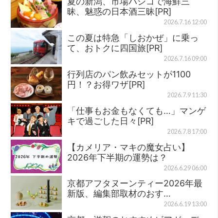
夏の新潟、市場ハシゴで海鮮三
昧、魅惑の日本酒三昧[PR]
2026.7.16 12:00
この夏は特急「しおかぜ」に乗っ
て、おトクに四国旅[PR]
2026.7.16 09:00
行列店のパン飲みセットが1100
円！？お得ワザ[PR]
2026.7.9 11:30
「仕事もお金もなくても…」マンゲ
キで過ごした日々[PR]
2026.7.8 17:00
【カメリア・マキの魔女占い】
2026年下半期の運勢は？
2026.6.29 06:00
京都アフタヌーンティー2026年最
新版、編集部取材のおす…
2026.6.19 13:00