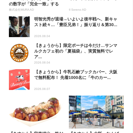
の数字が「完全一致」する
方...
株式会社MURA AD
Il Sereno AD
明智光秀が退場→いよいよ後半戦へ、新キャ
スト続々…「豊臣兄弟！」振り返り＆第30...
2026.08.04
【きょうから】限定ポーチは今だけ…サンマ
ルクカフェ初の「夏福袋」、実質無料でレ
ア...
2026.08.04
【きょうから】牛乳石鹸ブックカバー、大阪
で無料配布！ 先着1000名に「牛のカー...
2026.08.07