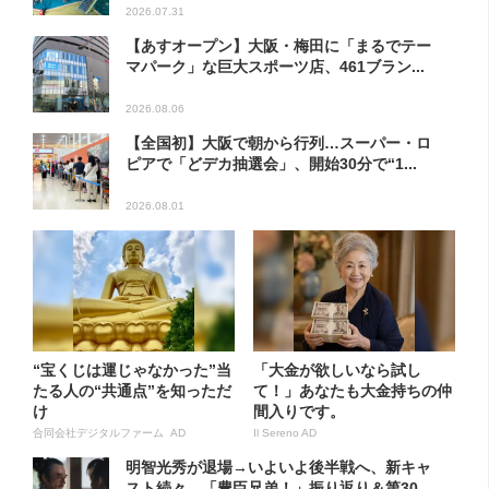
2026.07.31
【あすオープン】大阪・梅田に「まるでテー
マパーク」な巨大スポーツ店、461ブラン...
2026.08.06
【全国初】大阪で朝から行列…スーパー・ロ
ピアで「どデカ抽選会」、開始30分で“1...
2026.08.01
“宝くじは運じゃなかった”当
「大金が欲しいなら試し
たる人の“共通点”を知っただ
て！」あなたも大金持ちの仲
け
間入りです。
合同会社デジタルファーム AD
Il Sereno AD
明智光秀が退場→いよいよ後半戦へ、新キャ
スト続々…「豊臣兄弟！」振り返り＆第30...