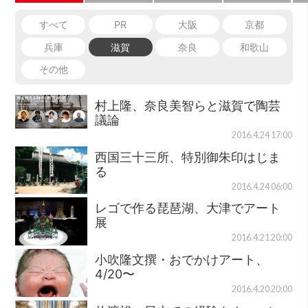
すべて
PR
大阪
京都
兵庫
滋賀
奈良
和歌山
その他
村上隆、奈良美智らと滋賀で陶芸
議論
2016.4.24 17:00
西国三十三所、特別御朱印はじま
る
2016.4.24 06:00
レゴで作る琵琶湖、大津でアート
展
2016.4.21 20:00
小吹隆文撰・おでかけアート、
4/20〜
2016.4.20 20:00