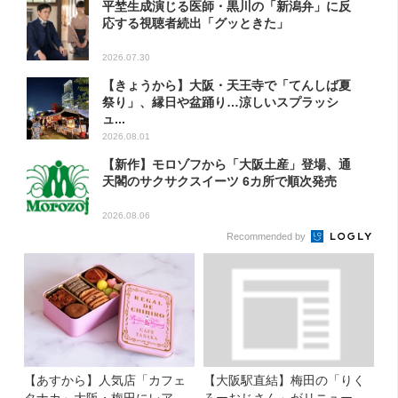
平埜生成演じる医師・黒川の「新潟弁」に反
応する視聴者続出「グッときた」
2026.07.30
【きょうから】大阪・天王寺で「てんしば夏
祭り」、縁日や盆踊り…涼しいスプラッシ
ュ...
2026.08.01
【新作】モロゾフから「大阪土産」登場、通
天閣のサクサクスイーツ 6カ所で順次発売
2026.08.06
Recommended by
【あすから】人気店「カフェ
【大阪駅直結】梅田の「りく
タナカ」大阪・梅田にレア商
ろーおじさん」がリニューア