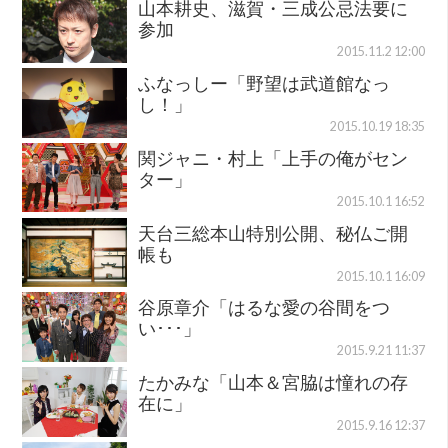
山本耕史、滋賀・三成公忌法要に
参加
2015.11.2 12:00
ふなっしー「野望は武道館なっ
し！」
2015.10.19 18:35
関ジャニ・村上「上手の俺がセン
ター」
2015.10.1 16:52
天台三総本山特別公開、秘仏ご開
帳も
2015.10.1 16:09
谷原章介「はるな愛の谷間をつ
い･･･」
2015.9.21 11:37
たかみな「山本＆宮脇は憧れの存
在に」
2015.9.16 12:37