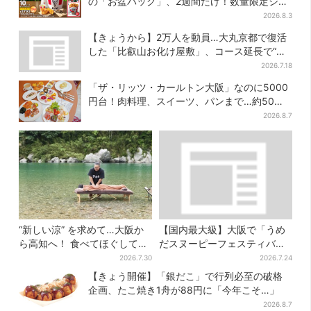
の「お盆パック」、2週間だけ！数量限定シー
ル付き
2026.8.3
【きょうから】2万人を動員…大丸京都で復活
した「比叡山お化け屋敷」、コース延長で“怖
さ”パワーアップ
2026.7.18
「ザ・リッツ・カールトン大阪」なのに5000
円台！肉料理、スイーツ、パンまで…約50種
類が食べ放題
2026.8.7
“新しい涼” を求めて…大阪か
【国内最大級】大阪で「うめ
ら高知へ！ 食べてほぐして
だスヌーピーフェスティバ
「仁淀ブルー」でととのう体
ル」、約80ブランドが集結！
2026.7.30
2026.7.24
験旅【2026夏最新版】
ここだけのグッズも
【きょう開催】「銀だこ」で行列必至の破格
企画、たこ焼き1舟が88円に「今年こそ…」
2026.8.7