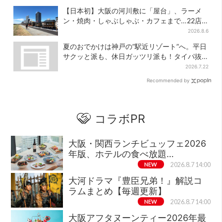
【日本初】大阪の河川敷に「屋台」、ラーメ
ン・焼肉・しゃぶしゃぶ・カフェまで…22店
舗がオープン
2026.8.6
夏のおでかけは神戸の”駅近リゾート”へ。平日
サクッと派も、休日ガッツリ派も！タイパ抜
群、約20種の楽しみ方
2026.7.22
Recommended by
コラボPR
大阪・関西ランチビュッフェ2026
年版、ホテルの食べ放題…
NEW
2026.8.7 14:00
大河ドラマ『豊臣兄弟！』解説コ
ラムまとめ【毎週更新】
NEW
2026.8.7 14:00
大阪アフタヌーンティー2026年最