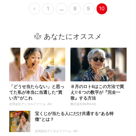
‹
1
…
8
9
10
あなたにオススメ
「どうせ当たらない」と思っ
８月のロト6はこの方法で買
てた私が本当に当選した“買
え!!６つの数字が『完全一
い方”がこれ
致』する方法
合同会社デジタルファーム AD
株式会社MURA AD
宝くじが当たる人にだけ共通する“ある特
徴”とは？
合同会社デジタルファーム AD