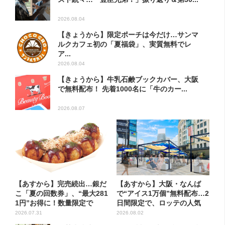
2026.08.04
【きょうから】限定ポーチは今だけ…サンマ
ルクカフェ初の「夏福袋」、実質無料でレ
ア...
2026.08.04
【きょうから】牛乳石鹸ブックカバー、大阪
で無料配布！ 先着1000名に「牛のカー...
2026.08.07
【あすから】完売続出…銀だ
【あすから】大阪・なんば
こ「夏の回数券」、“最大281
で“アイス1万個”無料配布…2
1円”お得に！数量限定で
日間限定で、ロッテの人気
商...
2026.07.31
2026.08.02