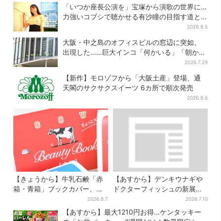
で食事が楽しめる
気商品は？
「いつか座長公演を」宝塚から演歌の世界に…
力強いコブシで聴かせる有沙瞳の目指す道と
は
2026.8.5
大阪・中之島のオフィスビルの窓辺に突如、
出現した……巨大インコ「何かいる」「朝から
ビビった」、その正体とは？
2026.7.29
【新作】モロゾフから「大阪土産」登場、通
天閣のサクサクスイーツ 6カ所で順次発売
2026.8.6
【きょうから】牛乳石鹸「赤
【あすから】デンキウナギや
箱・青箱」ブックカバー、大
ドクターフィッシュの新展示
阪で無料配布！ 先着1000名
スタート、神戸の都市型水族
2026.8.7
2026.7.10
に「牛のカード」も
館が5周年
【あすから】最大1210円お得…ケンタッキー