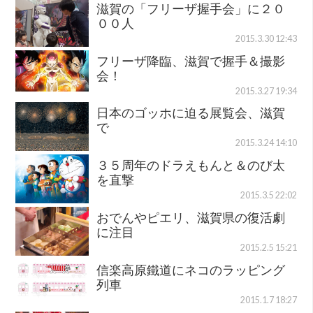
滋賀の「フリーザ握手会」に２０
００人
2015.3.30 12:43
フリーザ降臨、滋賀で握手＆撮影
会！
2015.3.27 19:34
日本のゴッホに迫る展覧会、滋賀
で
2015.3.24 14:10
３５周年のドラえもんと＆のび太
を直撃
2015.3.5 22:02
おでんやピエリ、滋賀県の復活劇
に注目
2015.2.5 15:21
信楽高原鐵道にネコのラッピング
列車
2015.1.7 18:27