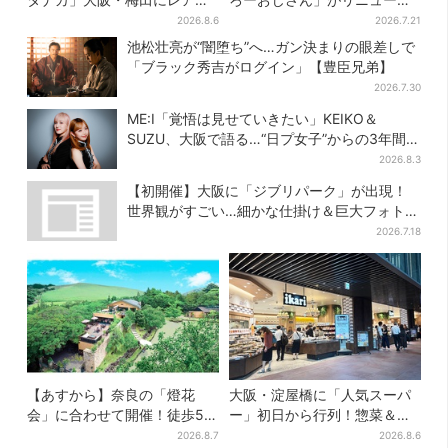
品集結…本店人気パン＆限定
ル！チーズケーキ以外も充
2026.8.6
2026.7.21
クッキー缶も！ 7日間の夏イ
実…並ばず買える「ロッカ
池松壮亮が“闇堕ち”へ…ガン決まりの眼差しで
ベント
ー」も設置
「ブラック秀吉がログイン」【豊臣兄弟】
2026.7.30
ME:I「覚悟は見せていきたい」KEIKO＆
SUZU、大阪で語る…“日プ女子”からの3年間
と、7人で目指す夢
2026.8.3
【初開催】大阪に「ジブリパーク」が出現！
世界観がすごい…細かな仕掛け＆巨大フォトス
ポットに注目
2026.7.18
【あすから】奈良の「燈花
大阪・淀屋橋に「人気スーパ
会」に合わせて開催！徒歩5
ー」初日から行列！惣菜＆弁
分…結婚式場が“バル”に、前後
当コーナーは大幅に拡大…人
2026.8.7
2026.8.6