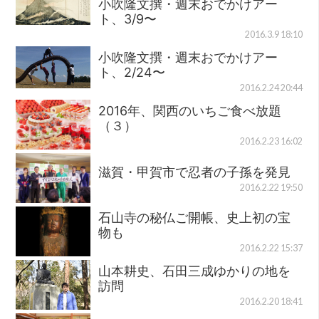
小吹隆文撰・週末おでかけアー
ト、3/9〜
2016.3.9 18:10
小吹隆文撰・週末おでかけアー
ト、2/24〜
2016.2.24 20:44
2016年、関西のいちご食べ放題
（３）
2016.2.23 16:02
滋賀・甲賀市で忍者の子孫を発見
2016.2.22 19:50
石山寺の秘仏ご開帳、史上初の宝
物も
2016.2.22 15:37
山本耕史、石田三成ゆかりの地を
訪問
2016.2.20 18:41