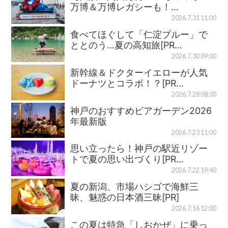
万博＆万博レガシーも！…
2026.7.31 11:00
食べてほぐして「仁淀ブルー」で
ととのう…夏の高知旅[PR…
2026.7.30 09:00
新幹線＆ドクターイエローが人気
ドーナツとコラボ！？[PR…
2026.7.28 08:30
神戸のおすすめビアガーデン2026
年最新版
2026.7.23 11:00
思い立ったら！神戸の駅近リゾー
トで夏の思い出づくり[PR…
2026.7.22 19:40
夏の新潟、市場ハシゴで海鮮三
昧、魅惑の日本酒三昧[PR]
2026.7.16 12:00
この夏は特急「しおかぜ」に乗っ