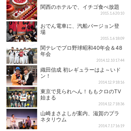
関西のホテルで、イチゴ食べ放題
2015.1.6 20:10
おでん電車に、汽船バージョン登
場
2015.1.6 18:09
関テレでプロ野球昭和40年会＆48
年会
2014.12.10 17:44
織田信成 初レギュラーはよ～いド
ン！
2014.12.9 18:16
東京で見られへん！ももクロのTV
始まる
2014.12.7 18:36
山崎まさよしが案内、滋賀のプラ
ネタリウム
2014.7.17 16:19