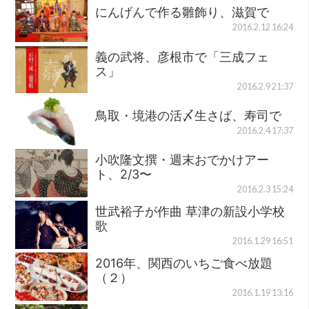
にんげんで作る雛飾り、滋賀で
2016.2.12 16:24
義の武将、彦根市で「三成フェ
ス」
2016.2.9 21:37
鳥取・境港の活〆生さば、寿司で
2016.2.4 17:37
小吹隆文撰・週末おでかけアー
ト、2/3〜
2016.2.3 15:24
世武裕子が作曲 草津の新設小学校
歌
2016.1.29 16:51
2016年、関西のいちご食べ放題
（２）
2016.1.19 13:16