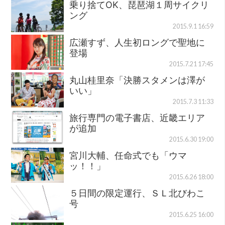
乗り捨てOK、琵琶湖１周サイクリ
ング
2015.9.1 16:59
広瀬すず、人生初ロングで聖地に
登場
2015.7.21 17:45
丸山桂里奈「決勝スタメンは澤が
いい」
2015.7.3 11:33
旅行専門の電子書店、近畿エリア
が追加
2015.6.30 19:00
宮川大輔、任命式でも「ウマ
ッ！！」
2015.6.26 18:00
５日間の限定運行、ＳＬ北びわこ
号
2015.6.25 16:00