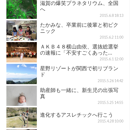
滋賀の爆笑プラネタリウム、全国
へ
2015.6.8 18:13
たかみな、卒業前に後輩と初ピク
ニック
2015.6.2 11:00
ＡＫＢ４８横山由依、選抜総選挙
の速報に「不安すごくあった…
2015.6.1 12:00
星野リゾートが関西で初リブラン
ド
2015.5.26 14:42
助産師も一緒に、新生児の出張写
真
2015.5.25 14:55
進化するアスレチックへ行こう
2015.4.28 10:00