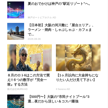
夏のおでかけは神戸の”駅近リゾート”へ。
神戸ポートピアホテル AD
【日本初】大阪の河川敷に「屋台エリア」、
ラーメン・焼肉・しゃぶしゃぶ・カフェま
で...
2026.08.06
８月のロト6はこの方法で買
【1ヶ月以内に大金持ちにな
え!!６つの数字が『完全一
りたい人だけ見て下さい】
致』する方法
株式会社MURA AD
Il Sereno AD
【500円〜】大阪の“市民ナイトプール”3
選…夜だから涼しい＆コスパ最強