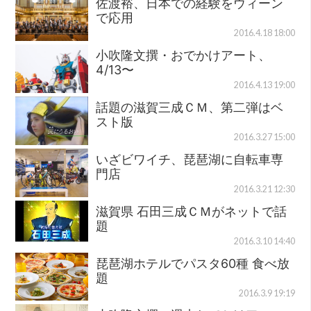
佐渡裕、日本での経験をウィーン
で応用
2016.4.18 18:00
小吹隆文撰・おでかけアート、
4/13〜
2016.4.13 19:00
話題の滋賀三成ＣＭ、第二弾はベ
スト版
2016.3.27 15:00
いざビワイチ、琵琶湖に自転車専
門店
2016.3.21 12:30
滋賀県 石田三成ＣＭがネットで話
題
2016.3.10 14:40
琵琶湖ホテルでパスタ60種 食べ放
題
2016.3.9 19:19