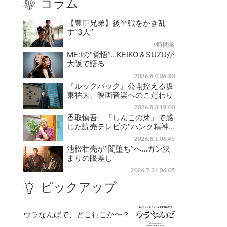
コラム
【豊臣兄弟】後半戦をかき乱
す“3人”
9時間前
ME:Iの“覚悟”…KEIKO＆SUZUが
大阪で語る
2026.8.4 06:30
『ルックバック』公開控える坂
東祐大、映画音楽へのこだわり
2026.8.3 19:00
香取慎吾、『しんごの芽』で感
じた読売テレビの“パンク精神…
2026.8.1 06:45
池松壮亮が“闇堕ち”へ…ガン決
まりの眼差し
2026.7.31 06:05
ピックアップ
ウラなんばで、どこ行こか〜？