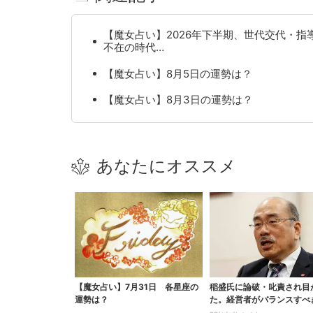
【魔女占い】2026年下半期、世代交代・指
不在の時代…
【魔女占い】8月5日の運勢は？
【魔女占い】8月3日の運勢は？
あなたにオススメ
【魔女占い】7月31日 各星座の
稲盛氏に論破・叱責され目
運勢は？
た。経営者がバランスすべ
の背反