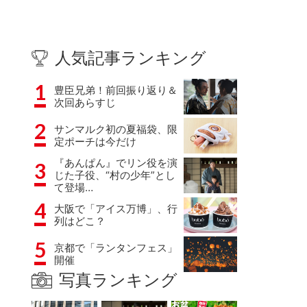
人気記事ランキング
1
豊臣兄弟！前回振り返り＆
次回あらすじ
2
サンマルク初の夏福袋、限
定ポーチは今だけ
『あんぱん』でリン役を演
3
じた子役、“村の少年”とし
て登場…
4
大阪で「アイス万博」、行
列はどこ？
5
京都で「ランタンフェス」
開催
写真ランキング