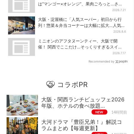
は“マンゴー×オレンジ”、果肉ごろっと…さっ
ぱり3種が登場
2026.7.21
大阪・淀屋橋に「人気スーパー」初日から行
列！惣菜＆弁当コーナーは大幅に拡大…人気商
品は？
2026.8.6
ミニオンのアフタヌーンティー、大阪で開
催！ 関西でここだけ…そっくりすぎるスイー
ツも
2026.7.17
Recommended by
コラボPR
大阪・関西ランチビュッフェ2026
年版、ホテルの食べ放題…
NEW
14時間前
大河ドラマ『豊臣兄弟！』解説コ
ラムまとめ【毎週更新】