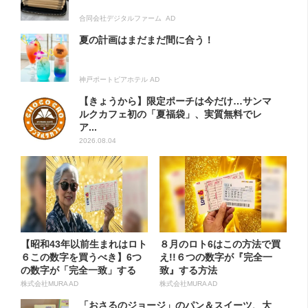
合同会社デジタルファーム AD
夏の計画はまだまだ間に合う！
神戸ポートピアホテル AD
【きょうから】限定ポーチは今だけ…サンマ
ルクカフェ初の「夏福袋」、実質無料でレ
ア...
2026.08.04
【昭和43年以前生まれはロト
８月のロト6はこの方法で買
６この数字を買うべき】6つ
え!!６つの数字が『完全一
の数字が「完全一致」する
致』する方法
方...
株式会社MURA AD
株式会社MURA AD
「おさるのジョージ」のパン＆スイーツ、大