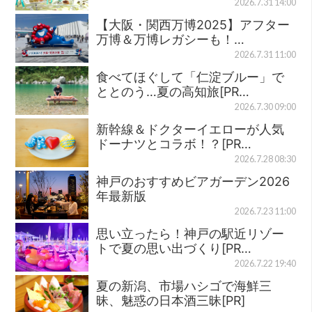
2026.7.31 14:00
【大阪・関西万博2025】アフター
万博＆万博レガシーも！…
2026.7.31 11:00
食べてほぐして「仁淀ブルー」で
ととのう…夏の高知旅[PR…
2026.7.30 09:00
新幹線＆ドクターイエローが人気
ドーナツとコラボ！？[PR…
2026.7.28 08:30
神戸のおすすめビアガーデン2026
年最新版
2026.7.23 11:00
思い立ったら！神戸の駅近リゾー
トで夏の思い出づくり[PR…
2026.7.22 19:40
夏の新潟、市場ハシゴで海鮮三
昧、魅惑の日本酒三昧[PR]