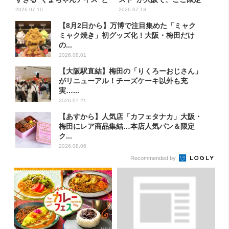
一...
の...
2026.07.10
2026.07.13
【8月2日から】万博で注目集めた「ミャク
ミャク焼き」初グッズ化！大阪・梅田だけ
の...
2026.08.01
【大阪駅直結】梅田の「りくろーおじさん」
がリニューアル！チーズケーキ以外も充
実…...
2026.07.21
【あすから】人気店「カフェタナカ」大阪・
梅田にレア商品集結…本店人気パン＆限定
ク...
2026.08.06
Recommended by