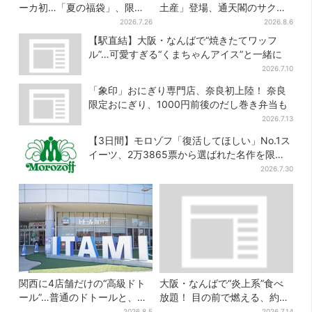
ーカ初…「夏の福袋」、限定
土産」登場、通天閣のサクサ
トートバッグなど！8種のアイ
クスイーツ 6カ所で順次発売
2026.7.26
2026.8.6
テムが勢ぞろい
【駅直結】大阪・なんばで“焼きたてワッフ
ル”…可愛すぎる“くまちゃんアイス”と一緒に
2026.7.10
「象印」おにぎり専門店、奈良初上陸！ 奈良
限定おにぎり、1000円前後のだし巻き弁当も
2026.7.13
【3日間】モロゾフ「復活してほしい」No.1ス
イーツ、2万3865票から選ばれた名作を限定
販売
2026.7.30
関西に4店舗だけの“高級ドト
大阪・なんばで“炎上系”食べ
ール”…普通のドトールと、何
放題！ 目の前で燃える、約40
が違う？コーヒーは約2倍の
種類のランチビュッフェ
2026.8.5
2026.7.14