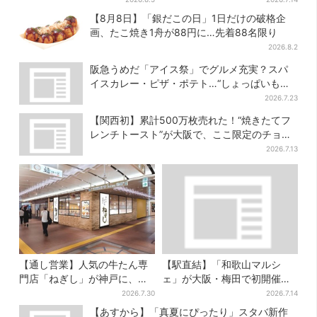
600円
【8月8日】「銀だこの日」1日だけの破格企
画、たこ焼き1舟が88円に…先着88名限り
2026.8.2
阪急うめだ「アイス祭」でグルメ充実？スパ
イスカレー・ピザ・ポテト…“しょっぱいもの
食べたい”が叶う
2026.7.23
【関西初】累計500万枚売れた！“焼きたてフ
レンチトースト”が大阪で、ここ限定のチョコ
メニューも
2026.7.13
【通し営業】人気の牛たん専
【駅直結】「和歌山マルシ
門店「ねぎし」が神戸に、
ェ」が大阪・梅田で初開催！
「想像しただけでお腹空
桃・シャインマスカット・巨
2026.7.30
2026.7.14
く…」SNSで喜びの声
峰がずらり
【あすから】「真夏にぴったり」スタバ新作