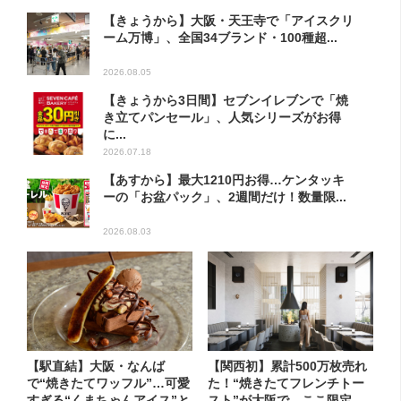
【きょうから】大阪・天王寺で「アイスクリ
ーム万博」、全国34ブランド・100種超...
2026.08.05
【きょうから3日間】セブンイレブンで「焼
き立てパンセール」、人気シリーズがお得
に...
2026.07.18
【あすから】最大1210円お得…ケンタッキ
ーの「お盆パック」、2週間だけ！数量限...
2026.08.03
【駅直結】大阪・なんば
【関西初】累計500万枚売れ
で“焼きたてワッフル”…可愛
た！“焼きたてフレンチトー
すぎる“くまちゃんアイス”と
スト”が大阪で、ここ限定