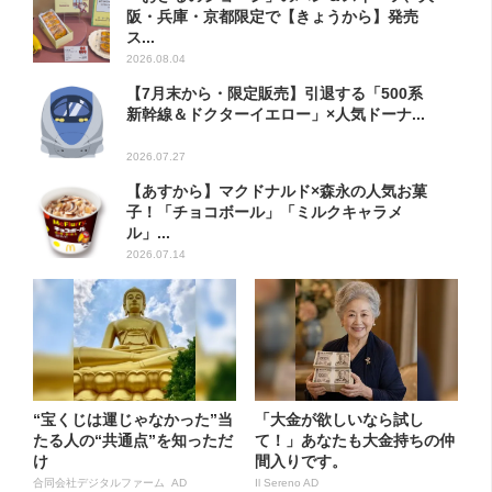
阪・兵庫・京都限定で【きょうから】発売
ス...
2026.08.04
【7月末から・限定販売】引退する「500系
新幹線＆ドクターイエロー」×人気ドーナ...
2026.07.27
【あすから】マクドナルド×森永の人気お菓
子！「チョコボール」「ミルクキャラメ
ル」...
2026.07.14
“宝くじは運じゃなかった”当
「大金が欲しいなら試し
たる人の“共通点”を知っただ
て！」あなたも大金持ちの仲
け
間入りです。
合同会社デジタルファーム AD
Il Sereno AD