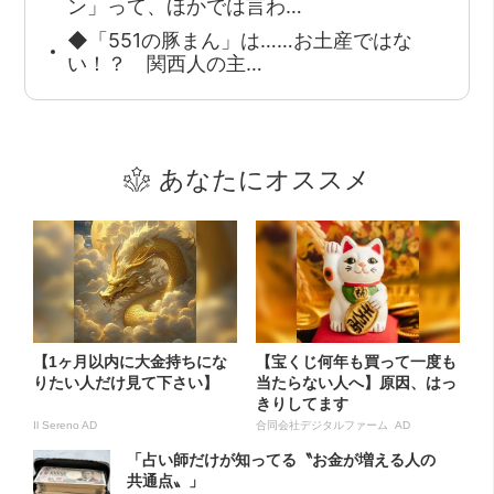
ン」って、ほかでは言わ…
◆「551の豚まん」は……お土産ではな
い！？ 関西人の主…
あなたにオススメ
【1ヶ月以内に大金持ちにな
【宝くじ何年も買って一度も
りたい人だけ見て下さい】
当たらない人へ】原因、はっ
きりしてます
Il Sereno AD
合同会社デジタルファーム AD
「占い師だけが知ってる〝お金が増える人の
共通点〟」