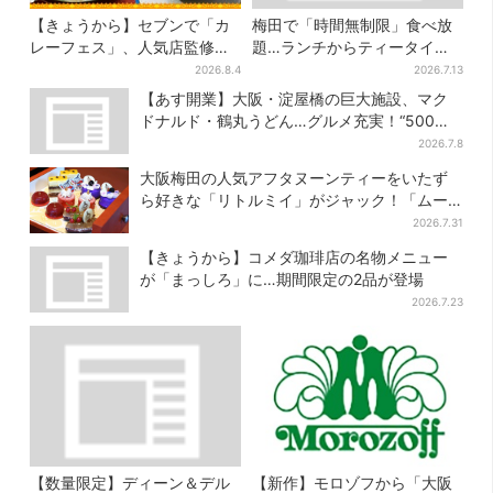
【きょうから】セブンで「カ
梅田で「時間無制限」食べ放
レーフェス」、人気店監修メ
題…ランチからティータイム
ニューなど全15品！お得な割
までノンストップで約60種を
2026.8.4
2026.7.13
引キャンペーンは2週間だけ
満喫
【あす開業】大阪・淀屋橋の巨大施設、マク
ドナルド・鶴丸うどん…グルメ充実！“500円
前後ランチ”も叶う
2026.7.8
大阪梅田の人気アフタヌーンティーをいたず
ら好きな「リトルミイ」がジャック！「ムー
ミン」たちとバカンスへ
2026.7.31
【きょうから】コメダ珈琲店の名物メニュー
が「まっしろ」に…期間限定の2品が登場
2026.7.23
【数量限定】ディーン＆デル
【新作】モロゾフから「大阪