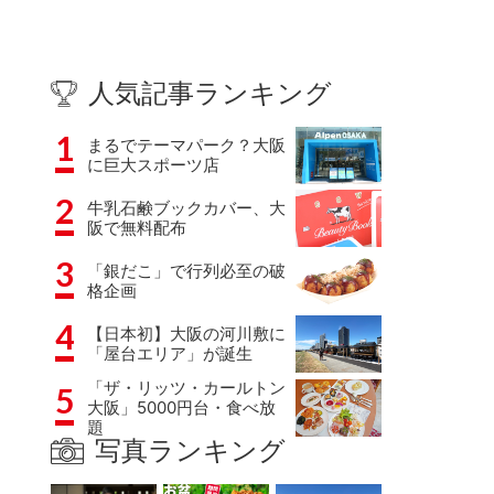
人気記事ランキング
1
まるでテーマパーク？大阪
に巨大スポーツ店
2
牛乳石鹸ブックカバー、大
阪で無料配布
3
「銀だこ」で行列必至の破
格企画
4
【日本初】大阪の河川敷に
「屋台エリア」が誕生
「ザ・リッツ・カールトン
5
大阪」5000円台・食べ放
題
写真ランキング