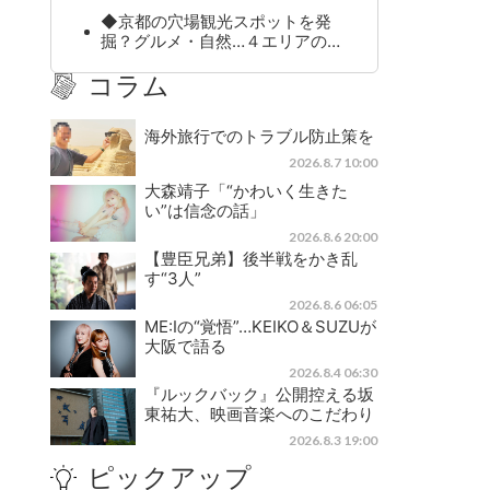
◆京都の穴場観光スポットを発
掘？グルメ・自然…４エリアの…
コラム
海外旅行でのトラブル防止策を
2026.8.7 10:00
大森靖子「“かわいく生きた
い”は信念の話」
2026.8.6 20:00
【豊臣兄弟】後半戦をかき乱
す“3人”
2026.8.6 06:05
ME:Iの“覚悟”…KEIKO＆SUZUが
大阪で語る
2026.8.4 06:30
『ルックバック』公開控える坂
東祐大、映画音楽へのこだわり
2026.8.3 19:00
ピックアップ