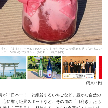
を押す、「まるおファーム」のいちご。しっかりいちごの果肉を感じられるコン
ファームのいちごプリン」（5月11日：神戸市内）
(写真15枚)
員が「日本一！」と絶賛するいちごなど、豊かな自然の
、心に響く絶景スポットなど、その道の「目利き」たち
る魅力を再発見し、発信する…そんな企画がスタートす