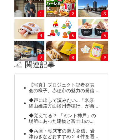
1
2
3
4
5
6
7
8
9
関連記事
【写真】プロジェクト記者発表
会の様子、赤穂市の魅力の発信…
◆声に出して読みたい…「米原
経由姫路方面播州赤穂行」が商…
◆覚えてる？ 「ミント神戸」の
場所にあった建物と富士山の…
◆兵庫・朝来市の魅力発信、岩
津ねぎなどおすすめ２４件を選…