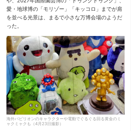
や、2027年国際園芸博の「トゥンクトゥンク」、
愛・地球博の「モリゾー」「キッコロ」までが肩
を並べる光景は、まるで小さな万博会場のようだ
った。
海外パビリオンのキャラクターや電動でぐるぐる回る黄金のミ
ャクミャクも（4月23日撮影）