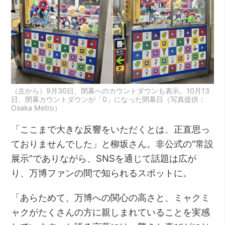
（左から）9月30日、閉幕へのカウントダウンも表示。10月13
日、閉幕カウントダウンが「0」になった閉幕日（写真提供：
Osaka Metro）
「ここまで大きな反響をいただくとは、正直思っ
ておりませんでした」と柳坂さん。非公式の“常設
展示”でありながら、SNSを通じて話題は広が
り、万博ファンの間で知られるスポットに。
「あらためて、万博への関心の高さと、ミャクミ
ャクがたくさんの方に親しまれていることを実感