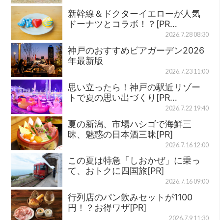
新幹線＆ドクターイエローが人気
ドーナツとコラボ！？[PR…
2026.7.28 08:30
神戸のおすすめビアガーデン2026
年最新版
2026.7.23 11:00
思い立ったら！神戸の駅近リゾー
トで夏の思い出づくり[PR…
2026.7.22 19:40
夏の新潟、市場ハシゴで海鮮三
昧、魅惑の日本酒三昧[PR]
2026.7.16 12:00
この夏は特急「しおかぜ」に乗っ
て、おトクに四国旅[PR]
2026.7.16 09:00
行列店のパン飲みセットが1100
円！？お得ワザ[PR]
2026.7.9 11:30