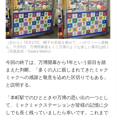
（左から）10月27日、帽子や衣装を着せて、ハロウィーン装飾
も。11月6日、万博閉幕後もミニ万博のような楽しい展示は続く
（写真提供：Osaka Metro）
今回の終了は、万博開幕から1年という節目を踏
まえた判断。「多くの人に親しまれてきたミャク
ミャクへの感謝と敬意を込めた区切りでもある」
と説明する。
「本町駅でのひとときや万博の思い出の一つとし
て、ミャクミャクステーションが皆様の記憶に少
しでも長く残っていましたら幸いです。これまで