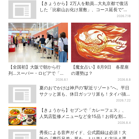
【きょうから】2万人を動員…大丸京都で復活
した「比叡山お化け屋敷」、コース延長で“怖
さ”パワーアップ
2026.7.18
【全国初】大阪で朝から行
【魔女占い】8月9日 各星座
列…スーパー・ロピアで「ど
の運勢は？
デカ抽選会」、開始30分で“1
2026.8.1
2026.8.8
等黒毛和牛”の当選も
夏のおでかけは神戸の”駅近リゾート”へ。平日
サクッと派も、休日ガッツリ派も！タイパ抜
群、約20種の楽しみ方
2026.7.22
【きょうから】セブンで「カレーフェス」、
人気店監修メニューなど全15品！お得な割引
キャンペーンは2週間だけ
2026.8.4
秀長による音声ガイド、公式図録は必須！大
阪の『豊臣兄弟』展を、より楽しむ方法４選