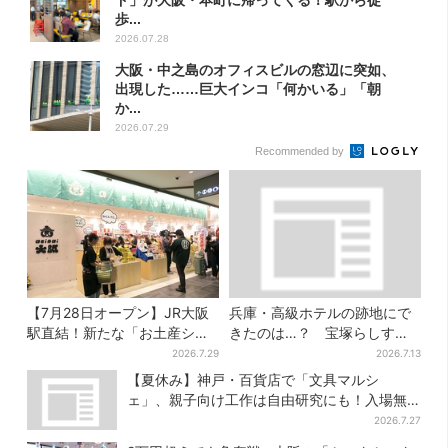
ド」が大阪・本町に帰ってくる！駅から徒
歩...
2026.07.28
大阪・中之島のオフィスビルの窓辺に突如、
出現した……巨大インコ「何かいる」「朝
か...
2026.07.29
Recommended by
【7月28日オープン】JR大阪
兵庫・高級ホテルの跡地にで
駅直結！新たな「お土産ショ
きたのは…？ 宝塚らしすぎ
ップ」、銘菓バラ売りで地元
る“豪華スーパー”を調査
2026.7.29
2026.7.13
民の“おやつ調達”にも
【夏休み】神戸・百貨店で「文具マルシ
ェ」、親子向け工作は自由研究にも！入場無
料で
2026.7.27