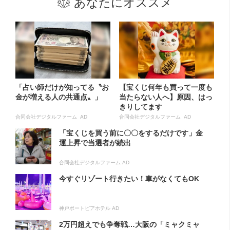
あなたにオススメ
「占い師だけが知ってる〝お
【宝くじ何年も買って一度も
金が増える人の共通点〟」
当たらない人へ】原因、はっ
きりしてます
合同会社デジタルファーム AD
合同会社デジタルファーム AD
「宝くじを買う前に〇〇をするだけです」金
運上昇で当選者が続出
合同会社デジタルファーム AD
今すぐリゾート行きたい！車がなくてもOK
神戸ポートピアホテル AD
2万円超えでも争奪戦…大阪の「ミャクミャ