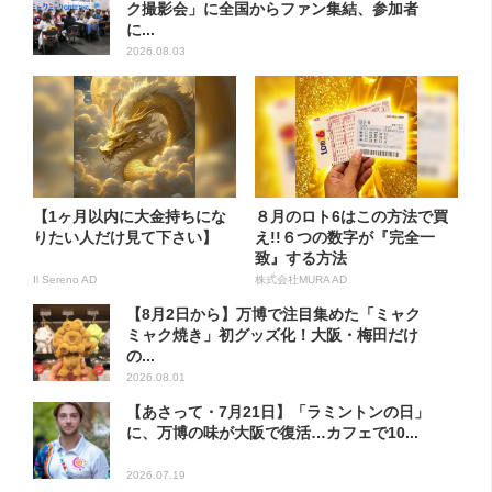
ク撮影会」に全国からファン集結、参加者
に...
2026.08.03
【1ヶ月以内に大金持ちにな
８月のロト6はこの方法で買
りたい人だけ見て下さい】
え!!６つの数字が『完全一
致』する方法
Il Sereno AD
株式会社MURA AD
【8月2日から】万博で注目集めた「ミャク
ミャク焼き」初グッズ化！大阪・梅田だけ
の...
2026.08.01
【あさって・7月21日】「ラミントンの日」
に、万博の味が大阪で復活…カフェで10...
2026.07.19