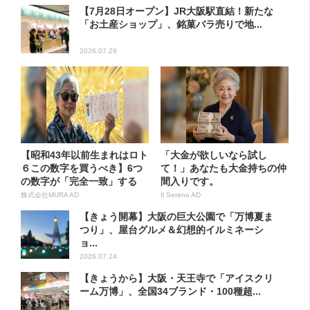
【7月28日オープン】JR大阪駅直結！新たな
「お土産ショップ」、銘菓バラ売りで地...
2026.07.29
【昭和43年以前生まれはロト
「大金が欲しいなら試し
６この数字を買うべき】6つ
て！」あなたも大金持ちの仲
の数字が「完全一致」する
間入りです。
方...
株式会社MURA AD
Il Sereno AD
【きょう開幕】大阪の巨大公園で「万博夏ま
つり」、屋台グルメ＆幻想的イルミネーシ
ョ...
2026.07.24
【きょうから】大阪・天王寺で「アイスクリ
ーム万博」、全国34ブランド・100種超...