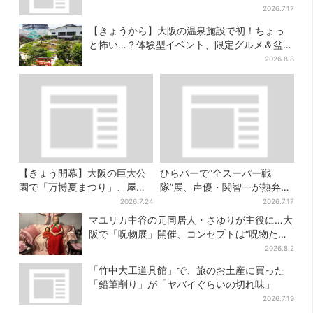
だった
2026.7.17
【きょうから】大阪の温泉施設で初！ちょっ
と怖い…？体験型イベント、限定グルメ＆盆踊
りも
2026.8.8
【きょう開幕】大阪の巨大公
ひらパーで“全スーパー戦
園で「万博夏まつり」、屋台
隊”展、声優・関智一が熱弁
グルメ＆幻想的イルミネーシ
「今、大阪に全戦力が集中し
2026.7.24
2026.7.17
ョン…計27日間開催
ております」
マユリカ中谷の元同居人・さゆりが主役に…大
阪で「呪物展」開催、コンセプトは“呪物たち
のお茶会”
2026.8.2
「竹中大工道具館」で、旅のお土産に買った
「鉛筆削り」が「ヤバイぐらいの切れ味」
2026.7.19