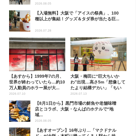
2026.08.05
【入場無料】大阪で「アイスの祭典」、100
種以上が集結！グッズ＆タダ券が当たる巨...
2026.07.28
【あすから】1999年7の月、
大阪・梅田に“巨大ちいか
世界が終わっていたら…約10
わ”出現…高さ5m「想像して
万人動員のホラー展が大...
たより結構デカい」「ちい
さ…...
2026.07.10
2026.07.13
【8月1日から】黒門市場の鮮魚や老舗味噌
店とコラボ、大阪・なんばのホテルで“地
域...
2026.08.05
【あすオープン】16年ぶり…「マクドナル