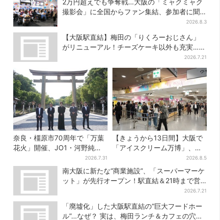
2万円超えでも争奪戦…大阪の「ミャクミャク
撮影会」に全国からファン集結、参加者に聞
いた「それでも会いたい理由」
2026.8.3
【大阪駅直結】梅田の「りくろーおじさん」
がリニューアル！チーズケーキ以外も充実…並
ばず買える「ロッカー」も設置
2026.7.21
奈良・橿原市70周年で「万葉
【きょうから13日間】大阪で
花火」開催、JO1・河野純喜
「アイスクリーム万博」、全
がアンバサダーに…グループ
国34ブランド・100種超…初
2026.7.31
2026.8.5
楽曲ともシンクロ
登場の「チョコソフト」に行
南大阪に新たな“商業施設”、「スーパーマーケ
列
ット」が先行オープン！駅直結＆21時まで営
業
2026.7.21
「廃墟化」した大阪駅直結の“巨大フードホー
ル”…なぜ？ 実は、梅田ランチ＆カフェの穴場