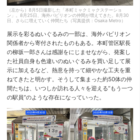
（左から）8月5日撮影した「本町ミャクミャクステーショ
ン」。8月25日、海外パビリオンの仲間が増えてきた。8月30
日、さらに増えていく仲間たち（写真提供：Osaka Metro）
展示を彩るぬいぐるみの一部は、海外パビリオン
関係者から寄付されたものもある。本町管区駅長
の柳坂一郎さんは感謝をにじませながら、発案し
た社員自身も色違いのぬいぐるみを買い足して展
示に加えるなど、熱意を持って細やかな工夫を重
ねてきたと明かす。そうして集まった約50体の仲
間たちは、いつしか訪れる人々を迎える“もう一つ
の駅員”のような存在になっていった。