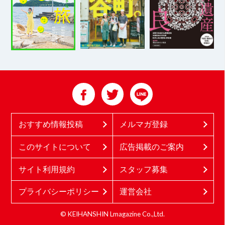
おすすめ情報投稿
メルマガ登録
このサイトについて
広告掲載のご案内
サイト利用規約
スタッフ募集
プライバシーポリシー
運営会社
© KEIHANSHIN Lmagazine Co.,Ltd.