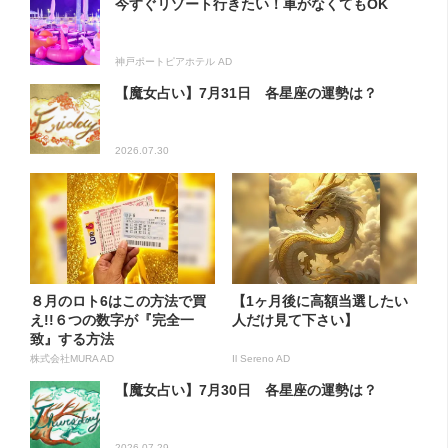
今すぐリゾート行きたい！車がなくてもOK
神戸ポートピアホテル AD
【魔女占い】7月31日 各星座の運勢は？
2026.07.30
８月のロト6はこの方法で買
【1ヶ月後に高額当選したい
え!!６つの数字が『完全一
人だけ見て下さい】
致』する方法
株式会社MURA AD
Il Sereno AD
【魔女占い】7月30日 各星座の運勢は？
2026.07.29