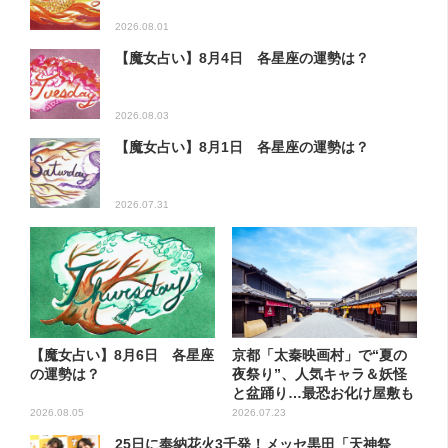
2026.08.01
【魔女占い】8月4日 各星座の運勢は？
2026.08.03
【魔女占い】8月1日 各星座の運勢は？
2026.07.31
【魔女占い】8月6日 各星座
京都「太秦映画村」で“夏の
の運勢は？
夜祭り”、人気キャラ＆妖怪
と盆踊り…最恐お化け屋敷も
リ...
2026.08.05
2026.07.23
25日に奉納花火3千発！メッセ黒田「天神祭