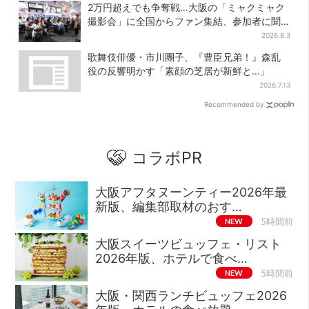
2万円超えでも争奪戦…大阪の「ミャクミャク
撮影会」に全国からファン集結、参加者に聞
いた「それでも会いたい理由」
2026.8.3
歌舞伎俳優・市川團子、『豊臣兄弟！』森乱
役の反響明かす「素顔の芝居が新鮮と…」
2026.7.13
Recommended by
コラボPR
大阪アフタヌーンティー2026年最
新版、編集部取材のおす…
NEW
5時間前
大阪スイーツビュッフェ・リスト
2026年版、ホテルで食べ…
NEW
5時間前
大阪・関西ランチビュッフェ2026