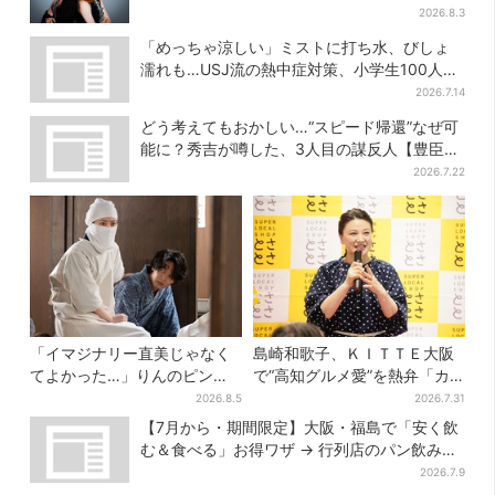
と、7人で目指す夢
2026.8.3
「めっちゃ涼しい」ミストに打ち水、びしょ
濡れも…USJ流の熱中症対策、小学生100人が
体験
2026.7.14
どう考えてもおかしい…“スピード帰還”なぜ可
能に？秀吉が噂した、3人目の謀反人【豊臣兄
弟】
2026.7.22
「イマジナリー直美じゃなく
島崎和歌子、ＫＩＴＴＥ大阪
てよかった…」りんのピンチ
で“高知グルメ愛”を熱弁「カ
に駆けつける直美、ベストな
ツオは塩派」「ちくキュウが
2026.8.5
2026.7.31
タイミングに視聴者歓喜
おつまみ」
【7月から・期間限定】大阪・福島で「安く飲
む＆食べる」お得ワザ → 行列店のパン飲みセ
ット1100円など……人気店から4選
2026.7.9