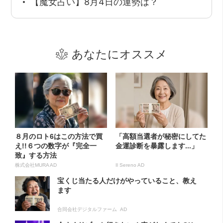
【魔女占い】8月4日の運勢は？
あなたにオススメ
８月のロト6はこの方法で買
「高額当選者が秘密にしてた
え!!６つの数字が『完全一
金運診断を暴露します...」
致』する方法
株式会社MURA AD
Il Sereno AD
宝くじ当たる人だけがやっていること、教え
ます
合同会社デジタルファーム AD