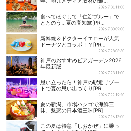
年、地元メディア取材の最…
2026.7.31 11:00
食べてほぐして「仁淀ブルー」で
ととのう…夏の高知旅[PR…
2026.7.30 09:00
新幹線＆ドクターイエローが人気
ドーナツとコラボ！？[PR…
2026.7.28 08:30
神戸のおすすめビアガーデン2026
年最新版
2026.7.23 11:00
思い立ったら！神戸の駅近リゾー
トで夏の思い出づくり[PR…
2026.7.22 19:40
夏の新潟、市場ハシゴで海鮮三
昧、魅惑の日本酒三昧[PR]
2026.7.16 12:00
この夏は特急「しおかぜ」に乗っ