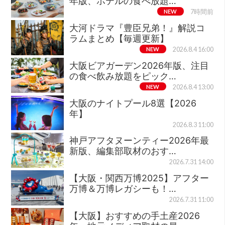
年版、ホテルの食べ放題…
NEW
7時間前
大河ドラマ『豊臣兄弟！』解説コ
ラムまとめ【毎週更新】
NEW
2026.8.4 16:00
大阪ビアガーデン2026年版、注目
の食べ飲み放題をピック…
NEW
2026.8.4 13:00
大阪のナイトプール8選【2026
年】
2026.8.3 11:00
神戸アフタヌーンティー2026年最
新版、編集部取材のおす…
2026.7.31 14:00
【大阪・関西万博2025】アフター
万博＆万博レガシーも！…
2026.7.31 11:00
【大阪】おすすめの手土産2026