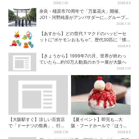
2026.7.30
2026.8.5
奈良・橿原市70周年で「万葉花火」開催、
JO1・河野純喜がアンバサダーに…グループ楽
曲ともシンクロ
2026.7.31
【あすから】どの世代？マクドのハッピーセ
ットに“ポケモンおもちゃ”、歴代30匹に「懐
かしい」と喜びの声
2026.8.5
【きょうから】1999年7の月、世界が終わっ
ていたら…約10万人動員のホラー展が大阪へ
2026.7.10
【大阪駅すぐ】涼しい百貨店
【夏イベント】即完も…大
で「ドーナツの祭典」、行列
阪・フードホールで「ほうせ
店の“できたて”＆限定メニュ
き箱」の“限定かき氷”が復
2026.7.18
2026.8.5
ーも
活！一夜限りの盆踊りも