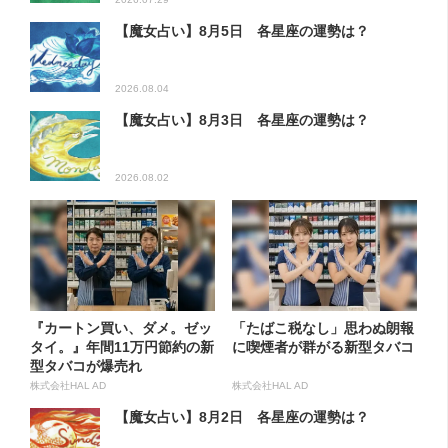
【魔女占い】8月5日 各星座の運勢は？
2026.08.04
【魔女占い】8月3日 各星座の運勢は？
2026.08.02
『カートン買い、ダメ。ゼッ
「たばこ税なし」思わぬ朗報
タイ。』年間11万円節約の新
に喫煙者が群がる新型タバコ
型タバコが爆売れ
株式会社HAL AD
株式会社HAL AD
【魔女占い】8月2日 各星座の運勢は？