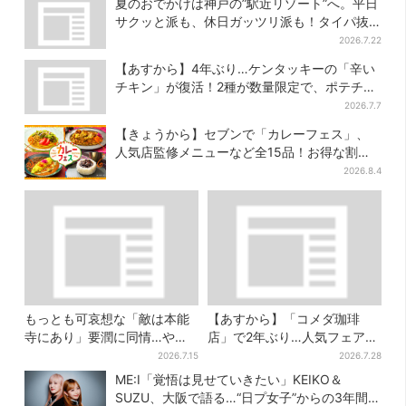
夏のおでかけは神戸の”駅近リゾート”へ。平日
サクッと派も、休日ガッツリ派も！タイパ抜
群、約20種の楽しみ方
2026.7.22
【あすから】4年ぶり…ケンタッキーの「辛い
チキン」が復活！2種が数量限定で、ポテチと
のコラボも
2026.7.7
【きょうから】セブンで「カレーフェス」、
人気店監修メニューなど全15品！お得な割引
キャンペーンは2週間だけ
2026.8.4
もっとも可哀想な「敵は本能
【あすから】「コメダ珈琲
寺にあり」要潤に同情…やっ
店」で2年ぶり…人気フェアが
てない“毒殺”、元上司の裏切
復活！“ハワイ旅行が当た
2026.7.15
2026.7.28
り【豊臣兄弟】
る”キャンペーンも
ME:I「覚悟は見せていきたい」KEIKO＆
SUZU、大阪で語る…“日プ女子”からの3年間