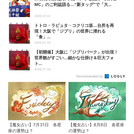
MC」のご利益語る…“新タッグ”で「大...
2026.07.22
トトロ・ラピュタ・コクリコ坂…台所を再
現！大阪で「ジブリ」の世界に浸れる
「食」...
2026.07.19
【初開催】大阪に「ジブリパーク」が出現！
世界観がすごい…細かな仕掛け＆巨大フォ
ト...
2026.07.18
Recommended by
【魔女占い】7月31日 各星
【魔女占い】8月6日 各星座
座の運勢は？
の運勢は？