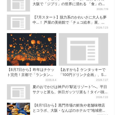
大阪で「ジブリ」の世界に浸れる 「食」の展
示とは？
2026.7.19
【7月スタート】脱力系のかわいさに大人も夢
中…！ 芦屋の美術館で「チェコ絵本」展、老
舗文具メーカーのグッズにも注目
2026.7.23
【8月7日から】昨年はチケッ
【あすから】ケンタッキーで
ト完売！京都で「ランタンフ
「100円ドリンク企画」、S・
ェス」、最大3500の光が夜空
M・Lの全サイズ対象！最大
2026.8.4
2026.7.27
に…会場には縁日も
240円お得に
夏のおでかけは神戸の”駅近リゾート”へ。平日
サクッと派も、休日ガッツリ派も！タイパ抜
群、約20種の楽しみ方
2026.7.22
【8月1日から】黒門市場の鮮魚や老舗味噌店
とコラボ、大阪・なんばのホテルで“地域密