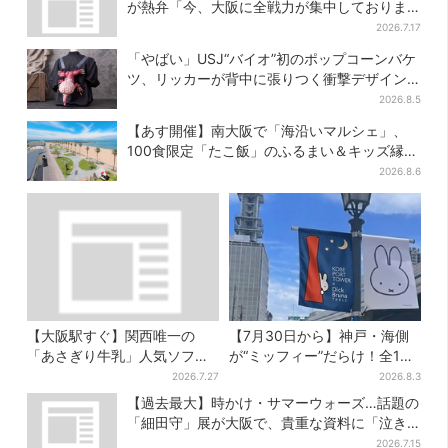
が熱弁「今、大阪に全戦力が集中しておりま
す」
2026.7.17
「やばい」USJ“バイオ”初のポップコーンバケ
ツ、リッカーが背中に張りつく衝撃デザイン
に騒然…フレーバーにも反応
2026.8.5
【あす開催】南大阪で「海沿いマルシェ」、
100食限定「たこ飯」のふるまい＆キッズ縁日
も
2026.8.6
【大阪駅すぐ】関西唯一の
【7月30日から】神戸・海側
「あさぎり牛乳」人気ソフト
が“ミッフィー”だらけ！全16
クリームが進化…ここだけの
施設でパン、スイーツ、ナイ
2026.7.27
2026.8.3
新メニューも仲間入り
トマーケットも
【過去最大】時かけ・サマーウォーズ…話題の
「細田守」展が大阪で、貴重な資料に「泣き
そうになった」
2026.7.15