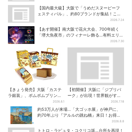
【国内最大級】大阪で「うめだスヌーピーフ
ェスティバル」、約80ブランドが集結！ここ
だけのグッズも
2026.7.24
【あす開催】南大阪で花火大会、700年続く
「堺大魚夜市」のフィナーレ飾る…有料エリア
外は観覧制限も
2026.7.30
【きょう発売】大阪「カステ
【初開催】大阪に「ジブリパ
ラ銀装」、ポムポムプリンと
ーク」が出現！世界観がすご
初コラボ 紙袋まで限定デザ
い…細かな仕掛け＆巨大フォ
2026.8.1
2026.7.18
インに
トスポットに注目
約53万人が来場…「大ゴッホ展」が神戸に、
約70年ぶり『アルルの跳ね橋』来日！お得な
限定チケット販売も
2026.8.8
トトロ・ラピュタ・コクリコ坂…台所を再現！