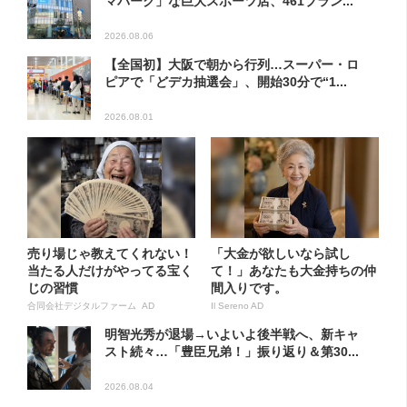
マパーク」な巨大スポーツ店、461ブラン...
2026.08.06
【全国初】大阪で朝から行列…スーパー・ロ
ピアで「どデカ抽選会」、開始30分で“1...
2026.08.01
売り場じゃ教えてくれない！
「大金が欲しいなら試し
当たる人だけがやってる宝く
て！」あなたも大金持ちの仲
じの習慣
間入りです。
合同会社デジタルファーム AD
Il Sereno AD
明智光秀が退場→いよいよ後半戦へ、新キャ
スト続々…「豊臣兄弟！」振り返り＆第30...
2026.08.04