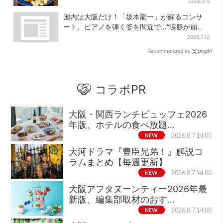
着”の限定バーガー
2026.8.5
国内は大阪だけ！「坂本龍一」が蘇るコンサ
ート、ピアノを弾く姿を間近で…“涙腺が崩
壊”と絶賛の声
2026.7.10
Recommended by
コラボPR
大阪・関西ランチビュッフェ2026
年版、ホテルの食べ放題…
NEW
2026.8.7 14:00
大河ドラマ『豊臣兄弟！』解説コ
ラムまとめ【毎週更新】
NEW
2026.8.7 14:00
大阪アフタヌーンティー2026年最
新版、編集部取材のおす…
NEW
2026.8.7 14:00