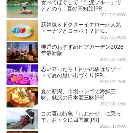
食べてほぐして「仁淀ブルー」で
ととのう…夏の高知旅[PR…
2026.7.30 09:00
新幹線＆ドクターイエローが人気
ドーナツとコラボ！？[PR…
2026.7.28 08:30
神戸のおすすめビアガーデン2026
年最新版
2026.7.23 11:00
思い立ったら！神戸の駅近リゾー
トで夏の思い出づくり[PR…
2026.7.22 19:40
夏の新潟、市場ハシゴで海鮮三
昧、魅惑の日本酒三昧[PR]
2026.7.16 12:00
この夏は特急「しおかぜ」に乗っ
て、おトクに四国旅[PR]
2026.7.16 09:00