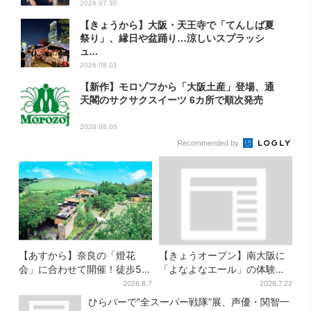
2026.07.30
【きょうから】大阪・天王寺で「てんしば夏
祭り」、縁日や盆踊り…涼しいスプラッシ
ュ...
2026.08.01
【新作】モロゾフから「大阪土産」登場、通
天閣のサクサクスイーツ 6カ所で順次発売
2026.08.06
Recommended by
【あすから】奈良の「燈花
【きょうオープン】南大阪に
会」に合わせて開催！徒歩5
「よなよなエール」の体験型
分…結婚式場が“バル”に、前後
ブルワリー、できたてビール
2026.8.7
2026.7.22
で食事が楽しめる
の試飲や醸造所見学も
ひらパーで“全スーパー戦隊”展、声優・関智一