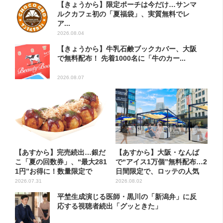
【きょうから】限定ポーチは今だけ…サンマ
ルクカフェ初の「夏福袋」、実質無料でレ
ア...
2026.08.04
【きょうから】牛乳石鹸ブックカバー、大阪
で無料配布！ 先着1000名に「牛のカー...
2026.08.07
【あすから】完売続出…銀だ
【あすから】大阪・なんば
こ「夏の回数券」、“最大281
で“アイス1万個”無料配布…2
1円”お得に！数量限定で
日間限定で、ロッテの人気
商...
2026.07.31
2026.08.02
平埜生成演じる医師・黒川の「新潟弁」に反
応する視聴者続出「グッときた」