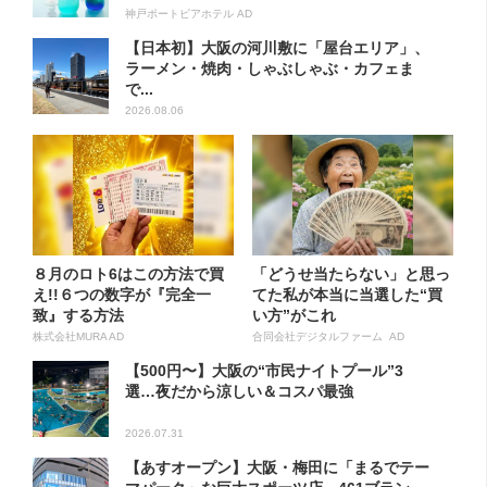
神戸ポートピアホテル AD
【日本初】大阪の河川敷に「屋台エリア」、
ラーメン・焼肉・しゃぶしゃぶ・カフェま
で...
2026.08.06
８月のロト6はこの方法で買
「どうせ当たらない」と思っ
え!!６つの数字が『完全一
てた私が本当に当選した“買
致』する方法
い方”がこれ
株式会社MURA AD
合同会社デジタルファーム AD
【500円〜】大阪の“市民ナイトプール”3
選…夜だから涼しい＆コスパ最強
2026.07.31
【あすオープン】大阪・梅田に「まるでテー