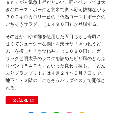
ｅｎ」が人気急上昇だといい、同イベントでは大
きなローストポークと玄米で食べ応え抜群ながら
３００キロカロリー台の「低温ローストポークの
ごちそうサラダ」（１４９０円）が登場する。
そのほか、ゆず酢を使用した五目ちらし寿司に、
甘くてジューシーな揚げを乗せた「きつねうど
ん」を模した「きつね丼」（１０８０円）、ガー
リックと明太子のラスクを詰めたピザ風のどんぶ
りパン（５４０円）といった変わり種も。『どん
ぶりグランプリ！』は４月２４〜５月７日まで、
地下１・２階の「ごちそうパラダイス」で開催さ
れる。
公式URL