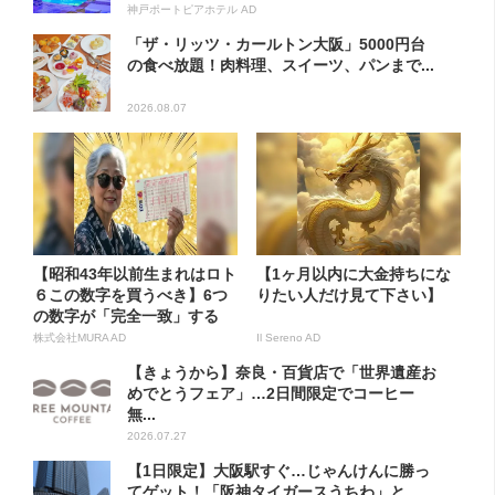
神戸ポートピアホテル AD
「ザ・リッツ・カールトン大阪」5000円台
の食べ放題！肉料理、スイーツ、パンまで...
2026.08.07
【昭和43年以前生まれはロト
【1ヶ月以内に大金持ちにな
６この数字を買うべき】6つ
りたい人だけ見て下さい】
の数字が「完全一致」する
方...
株式会社MURA AD
Il Sereno AD
【きょうから】奈良・百貨店で「世界遺産お
めでとうフェア」…2日間限定でコーヒー
無...
2026.07.27
【1日限定】大阪駅すぐ…じゃんけんに勝っ
てゲット！「阪神タイガースうちわ」と