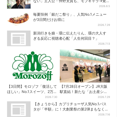
ない」主人公・仲野太賀も、モブキャラ→覚醒
へ【豊臣兄弟】
2026.8.5
毎夏恒例「銀だこ祭り」、人気No.1メニュー
が3日間だけお得に
2026.7.29
新潟行きを娘・環に伝えたりん、環の大人す
ぎる反応に視聴者心配「人生何回目？」
2026.7.13
【3日間】モロゾフ「復活して
【7月28日オープン】JR大阪
ほしい」No.1スイーツ、2万
駅直結！新たな「お土産ショ
3865票から選ばれた名作を限
ップ」、銘菓バラ売りで地元
2026.7.30
2026.7.29
定販売
民の“おやつ調達”にも
【きょうから】カプリチョーザ人気No.1パス
タが「半額」に！大創業祭の第2弾まもなくス
タート
2026.7.16