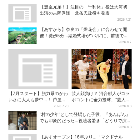
【豊臣兄弟！】注目の「千利休」役は大河初
出演の吉岡秀隆 北条氏政役も発表
2026.7.21
【あすから】奈良の「燈花会」に合わせて開
催！徒歩5分…結婚式場が“バル”に、前後で食
事が楽しめる
2026.8.7
【7月スタート】脱力系のかわ
芸人顔負け？ 河合郁人がコラ
いさに大人も夢中…！ 芦屋の
ボコントに全力投球、“芸人も
美術館で「チェコ絵本」展、
恥ずかしくてやらない”ギャグ
2026.7.23
2026.8.8
老舗文具メーカーのグッズに
にも挑戦
“村の少年”として登場した子役、『あんぱん』
も注目
でも印象的だった…視聴者驚き「どうりで演技
上手だと」
2026.8.3
【あすオープン】16年ぶり…「マクドナル