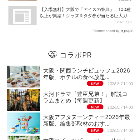
【入場無料】大阪で「アイスの祭典」、100種
以上が集結！グッズ＆タダ券が当たる巨大ガ
チャも
2026.7.28
Recommended by
コラボPR
大阪・関西ランチビュッフェ2026
年版、ホテルの食べ放題…
NEW
2026.8.7 14:00
大河ドラマ『豊臣兄弟！』解説コ
ラムまとめ【毎週更新】
NEW
2026.8.7 14:00
大阪アフタヌーンティー2026年最
新版、編集部取材のおす…
NEW
2026.8.7 14:00