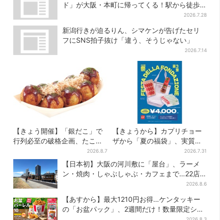
ド」が大阪・本町に帰ってくる！駅から徒歩1
分＆23時まで
2026.7.28
新潟行きが迫るりん、シマケンが告げたセリ
フにSNS拍子抜け「違う、そうじゃない」
2026.7.14
【きょう開催】「銀だこ」で
【きょうから】カプリチョー
行列必至の破格企画、たこ焼
ザから「夏の福袋」、実質無
き1舟が88円に「今年こそ…」
料…？値段以上の食事券＆限
2026.8.7
2026.7.31
定アイテム付き
【日本初】大阪の河川敷に「屋台」、ラーメ
ン・焼肉・しゃぶしゃぶ・カフェまで…22店
舗がオープン
2026.8.6
【あすから】最大1210円お得…ケンタッキー
の「お盆パック」、2週間だけ！数量限定シー
ル付き
2026.8.3