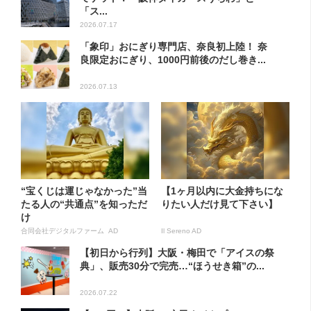
「ス...
2026.07.17
「象印」おにぎり専門店、奈良初上陸！ 奈
良限定おにぎり、1000円前後のだし巻き...
2026.07.13
“宝くじは運じゃなかった”当
【1ヶ月以内に大金持ちにな
たる人の“共通点”を知っただ
りたい人だけ見て下さい】
け
合同会社デジタルファーム AD
Il Sereno AD
【初日から行列】大阪・梅田で「アイスの祭
典」、販売30分で完売…“ほうせき箱”の...
2026.07.22