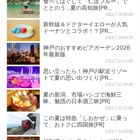
食べてほぐして「仁淀ブルー」で
ととのう…夏の高知旅[PR…
2026.7.30 09:00
新幹線＆ドクターイエローが人気
ドーナツとコラボ！？[PR…
2026.7.28 08:30
神戸のおすすめビアガーデン2026
年最新版
2026.7.23 11:00
思い立ったら！神戸の駅近リゾー
トで夏の思い出づくり[PR…
2026.7.22 19:40
夏の新潟、市場ハシゴで海鮮三
昧、魅惑の日本酒三昧[PR]
2026.7.16 12:00
この夏は特急「しおかぜ」に乗っ
て、おトクに四国旅[PR]
2026.7.16 09:00