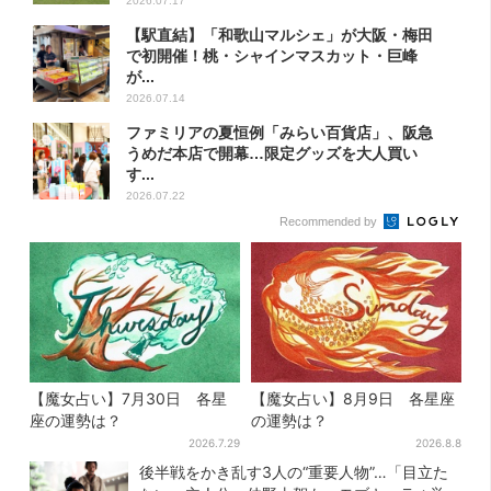
2026.07.17
【駅直結】「和歌山マルシェ」が大阪・梅田
で初開催！桃・シャインマスカット・巨峰
が...
2026.07.14
ファミリアの夏恒例「みらい百貨店」、阪急
うめだ本店で開幕…限定グッズを大人買い
す...
2026.07.22
Recommended by
【魔女占い】7月30日 各星
【魔女占い】8月9日 各星座
座の運勢は？
の運勢は？
2026.7.29
2026.8.8
後半戦をかき乱す3人の“重要人物”…「目立た