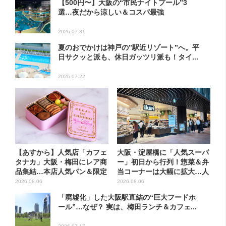
【500円〜】大阪の“市民ナイトプール”3
選…夜だから涼しい＆コスパ最強
2026.07.31
夏のおでかけは神戸の”駅近リゾート”へ。平
日サクッと派も、休日ガッツリ派も！タイ...
2026.07.22
【あすから】人気店「カフェ
大阪・淀屋橋に「人気スーパ
タナカ」大阪・梅田にレア商
ー」初日から行列！惣菜＆弁
品集結…本店人気パン＆限定
当コーナーは大幅に拡大…人
ク...
気...
2026.08.06
2026.08.06
「廃墟化」した大阪駅直結の“巨大フードホ
ール”…なぜ？ 実は、梅田ランチ＆カフェ...