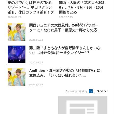
夏のおでかけは神戸の”駅近
関西・大阪の「花火大会202
リゾート”へ。平日サクッと
6」、7月・8月・9月・10月
派も、休日ガッツリ派も！タ
開催まとめ
イ...
2026.07.22
2026.07.15
関西ジュニアの大西風雅、24時間TVサポー
ターに！なにわ男子・藤原丈一郎からの応...
2026.08.02
藤井隆「まともな人が南野陽子さんしかいな
い」…神戸公演は“一番クレイジー”？
2026.07.08
AmBitiou・真弓孟之が初の『24時間TV』に
意気込み、「いっぱい触れ合いた...
2026.08.02
Recommended by