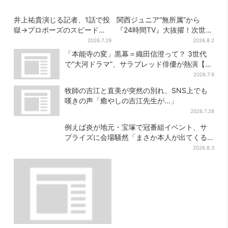
井上祐貴演じる記者、1話で投
関西ジュニア“無所属”から
獄→プロポーズのスピード感
『24時間TV』大抜擢！次世代
に視聴者驚き「横沢さんだけ
スターと期待「まさか僕
2026.7.29
2026.8.2
怒涛すぎる」
が…」
「本能寺の変」黒幕＝織田信澄って？ 3世代
で“大河ドラマ”、サラブレッド俳優が熱演【豊
臣兄弟】
2026.7.9
牧師の吉江と直美が突然の別れ、SNS上でも
嘆きの声「癒やしの吉江先生が…」
2026.7.28
例えば炎が地元・宝塚で冠番組イベント、サ
プライズに会場騒然「まさか本人が出てくる
とは…」
2026.8.3