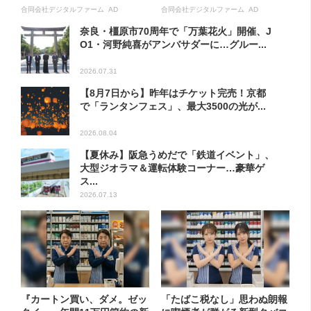
合同会社デジタルファーム AD
合同会社デジタルファーム AD
奈良・橿原市70周年で「万葉花火」開催、J
O1・河野純喜がアンバサダーに…グルー...
2026.07.31
【8月7日から】昨年はチケット完売！京都
で「ランタンフェス」、最大3500の光が...
2026.08.04
【夏休み】阪急うめだで「鉄道イベント」、
大型ジオラマ＆運転体験コーナー…豪華ゲ
ス...
2026.07.13
『カートン買い、ダメ。ゼッ
「たばこ税なし」思わぬ朗報