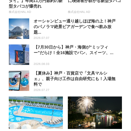
タイ。』年間11万円節約の新
に喫煙者が群がる新型タバコ
型タバコが爆売れ
株式会社HAL AD
株式会社HAL AD
オーシャンビュー通り越しほぼ海の上！神戸
のパノラマ絶景ビアガーデンで食べ飲み放
題...
2026.07.07
【7月30日から】神戸・海側が“ミッフィ
ー”だらけ！全16施設でパン、スイーツ、...
2026.08.03
【夏休み】神戸・百貨店で「文具マルシ
ェ」、親子向け工作は自由研究にも！入場無
料で
2026.07.27