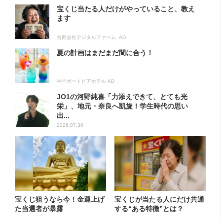
宝くじ当たる人だけがやっていること、教え
ます
合同会社デジタルファーム AD
夏の計画はまだまだ間に合う！
神戸ポートピアホテル AD
JO1の河野純喜「力添えできて、とても光
栄」、地元・奈良へ凱旋！学生時代の思い
出...
2026.07.30
宝くじ狙うなら今！金運上げ
宝くじが当たる人にだけ共通
た当選者が暴露
する“ある特徴”とは？