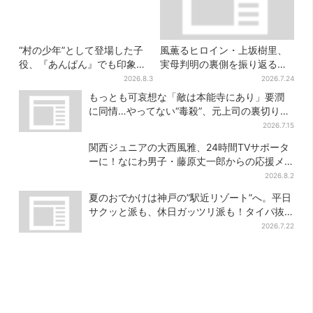
“村の少年”として登場した子
風薫るヒロイン・上坂樹里、
役、『あんぱん』でも印象的
実母判明の裏側を振り返る
だった…視聴者驚き「どうり
「どういうこと？って」
2026.8.3
2026.7.24
で演技上手だと」
もっとも可哀想な「敵は本能寺にあり」要潤
に同情…やってない“毒殺”、元上司の裏切り
【豊臣兄弟】
2026.7.15
関西ジュニアの大西風雅、24時間TVサポータ
ーに！なにわ男子・藤原丈一郎からの応援メ
ッセージを告白
2026.8.2
夏のおでかけは神戸の”駅近リゾート”へ。平日
サクッと派も、休日ガッツリ派も！タイパ抜
群、約20種の楽しみ方
2026.7.22