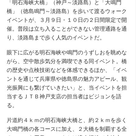
「明石海峡大橋」（神戸～淡路島）と「大鳴門
橋」（徳島鳴門～淡路島）を歩いて渡るウォーク
イベントが、３月９日・１０日の２日間限定で開
催。普段は立ち入ることができない管理通路を通
り、淡路島まで歩く人気のイベントだ。
眼下に広がる明石海峡や鳴門のうずしおを眺めな
がら、空中散歩気分を満喫できる同イベント。橋
の歴史や点検技術などを体感できるほか、「イベ
ントを通じて兵庫県や徳島県の魅力アピール、観
光振興にも繋げていきたい」と、当イベントを担
当するＪＴＢ神戸支店の担当者はビジョンを語
る。
片道約４ｋｍの明石海峡大橋と、約２ｋｍを歩く
大鳴門橋の各コースに加え、２大橋を制覇する全