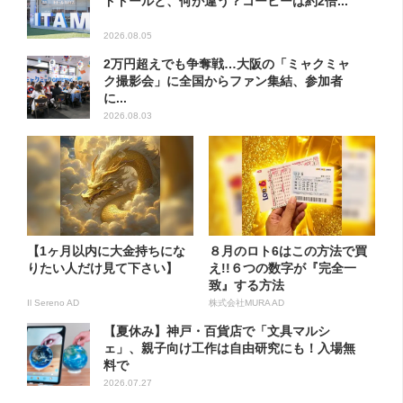
ドトールと、何が違う？コーヒーは約2倍...
2026.08.05
2万円超えでも争奪戦…大阪の「ミャクミャ
ク撮影会」に全国からファン集結、参加者
に...
2026.08.03
【1ヶ月以内に大金持ちにな
８月のロト6はこの方法で買
りたい人だけ見て下さい】
え!!６つの数字が『完全一
致』する方法
Il Sereno AD
株式会社MURA AD
【夏休み】神戸・百貨店で「文具マルシ
ェ」、親子向け工作は自由研究にも！入場無
料で
2026.07.27