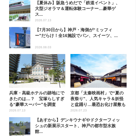
【夏休み】阪急うめだで「鉄道イベント」、
大型ジオラマ＆運転体験コーナー…豪華ゲ
ス...
2026.07.13
【7月30日から】神戸・海側が“ミッフィ
ー”だらけ！全16施設でパン、スイーツ、...
2026.08.03
兵庫・高級ホテルの跡地にで
京都「太秦映画村」で“夏の
きたのは…？ 宝塚らしすぎ
夜祭り”、人気キャラ＆妖怪
る“豪華スーパー”を調査
と盆踊り…最恐お化け屋敷も
リ...
2026.07.13
2026.07.23
【あすから】デンキウナギやドクターフィッ
シュの新展示スタート、神戸の都市型水族
館...