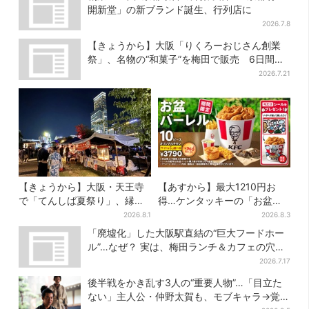
開新堂」の新ブランド誕生、行列店に
2026.7.8
【きょうから】大阪「りくろーおじさん創業
祭」、名物の“和菓子”を梅田で販売 6日間限
定でお得に
2026.7.21
【きょうから】大阪・天王寺
【あすから】最大1210円お
で「てんしば夏祭り」、縁日
得…ケンタッキーの「お盆パ
や盆踊り…涼しいスプラッシ
ック」、2週間だけ！数量限定
2026.8.1
2026.8.3
ュタイムも！2日間だけ
シール付き
「廃墟化」した大阪駅直結の“巨大フードホー
ル”…なぜ？ 実は、梅田ランチ＆カフェの穴場
だった
2026.7.17
後半戦をかき乱す3人の“重要人物”…「目立た
ない」主人公・仲野太賀も、モブキャラ→覚醒