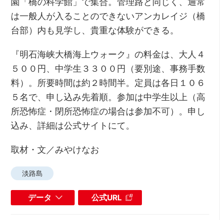
園「橋の科学館」で集合。管理路と同じく、通常
は一般人が入ることのできないアンカレイジ（橋
台部）内も見学し、貴重な体験ができる。
『明石海峡大橋海上ウォーク』の料金は、大人４
５００円、中学生３３００円（要別途、事務手数
料）。所要時間は約２時間半。定員は各日１０６
５名で、申し込み先着順。参加は中学生以上（高
所恐怖症・閉所恐怖症の場合は参加不可）。申し
込み、詳細は公式サイトにて。
取材・文／みやけなお
淡路島
データ
公式URL