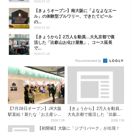
2026.07.10
【きょうオープン】南大阪に「よなよなエー
ル」の体験型ブルワリー、できたてビール
の...
2026.07.22
【きょうから】2万人を動員…大丸京都で復
活した「比叡山お化け屋敷」、コース延長
で...
2026.07.18
Recommended by
【7月28日オープン】JR大阪
【きょうから】2万人を動員…
駅直結！新たな「お土産ショ
大丸京都で復活した「比叡山
ップ」、銘菓バラ売りで地元
お化け屋敷」、コース延長
2026.7.29
2026.7.18
民の“おやつ調達”にも
で“怖さ”パワーアップ
【初開催】大阪に「ジブリパーク」が出現！