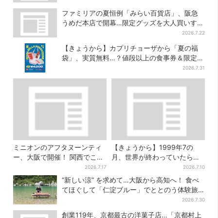
ファミリアの夏恒例「みらい百貨店」、阪急
うめだ本店で開幕…限定グッズを大人買いする
人続出
2026.7.22
【きょうから】カプリチョーザから「夏の福
袋」、実質無料…？値段以上の食事券＆限定ア
イテム付き
2026.7.31
ミニオンのアフタヌーンティ
【きょうから】1999年7の
ー、大阪で開催！ 関西でここ
月、世界が終わっていたら…
だけ…そっくりすぎるスイー
約10万人動員のホラー展が大
2026.7.17
2026.7.10
ツも
阪へ
“新しい涼” を求めて…大阪から高知へ！ 食べ
てほぐして「仁淀ブルー」でととのう体験旅
【2026夏最新版】
2026.7.30
創業119年、京都最古の洋菓子店…「京都村上