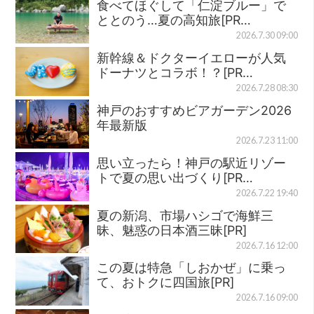
食べてほぐして「仁淀ブルー」で
ととのう…夏の高知旅[PR…
2026.7.30 09:00
新幹線＆ドクターイエローが人気
ドーナツとコラボ！？[PR…
2026.7.28 08:30
神戸のおすすめビアガーデン2026
年最新版
2026.7.23 11:00
思い立ったら！神戸の駅近リゾー
トで夏の思い出づくり[PR…
2026.7.22 19:40
夏の新潟、市場ハシゴで海鮮三
昧、魅惑の日本酒三昧[PR]
2026.7.16 12:00
この夏は特急「しおかぜ」に乗っ
て、おトクに四国旅[PR]
2026.7.16 09:00