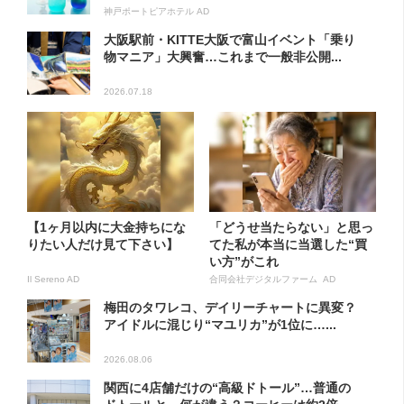
神戸ポートピアホテル AD
大阪駅前・KITTE大阪で富山イベント「乗り
物マニア」大興奮…これまで一般非公開...
2026.07.18
【1ヶ月以内に大金持ちにな
「どうせ当たらない」と思っ
りたい人だけ見て下さい】
てた私が本当に当選した“買
い方”がこれ
Il Sereno AD
合同会社デジタルファーム AD
梅田のタワレコ、デイリーチャートに異変？
アイドルに混じり“マユリカ”が1位に…...
2026.08.06
関西に4店舗だけの“高級ドトール”…普通の