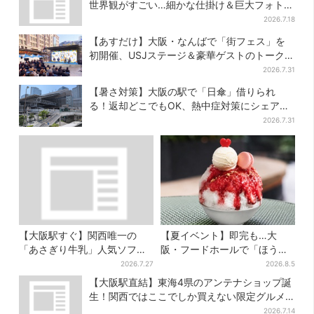
世界観がすごい…細かな仕掛け＆巨大フォトス
ポットに注目
2026.7.18
【あすだけ】大阪・なんばで「街フェス」を
初開催、USJステージ＆豪華ゲストのトークシ
ョーも！参加無料で
2026.7.31
【暑さ対策】大阪の駅で「日傘」借りられ
る！返却どこでもOK、熱中症対策にシェアサ
ービス拡大
2026.7.31
【大阪駅すぐ】関西唯一の
【夏イベント】即完も…大
「あさぎり牛乳」人気ソフト
阪・フードホールで「ほうせ
クリームが進化…ここだけの
き箱」の“限定かき氷”が復
2026.7.27
2026.8.5
新メニューも仲間入り
活！一夜限りの盆踊りも
【大阪駅直結】東海4県のアンテナショップ誕
生！関西ではここでしか買えない限定グルメ
も
2026.7.14