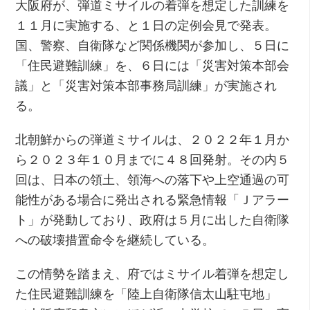
大阪府が、弾道ミサイルの着弾を想定した訓練を
１１月に実施する、と１日の定例会見で発表。
国、警察、自衛隊など関係機関が参加し、５日に
「住民避難訓練」を、６日には「災害対策本部会
議」と「災害対策本部事務局訓練」が実施され
る。
北朝鮮からの弾道ミサイルは、２０２２年１月か
ら２０２３年１０月までに４８回発射。その内５
回は、日本の領土、領海への落下や上空通過の可
能性がある場合に発出される緊急情報「Ｊアラー
ト」が発動しており、政府は５月に出した自衛隊
への破壊措置命令を継続している。
この情勢を踏まえ、府ではミサイル着弾を想定し
た住民避難訓練を「陸上自衛隊信太山駐屯地」