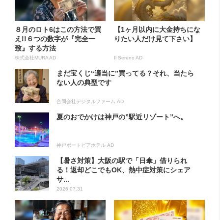
８月のロト6はこの方法で買
【1ヶ月以内に大金持ちにな
え!!６つの数字が『完全一
りたい人だけ見て下さい】
致』する方法
株式会社MURA AD
Il Sereno AD
まだ宝くじ“適当に”買ってる？それ、当たら
ない人の典型です
合同会社デジタルファーム AD
夏のおでかけは神戸の”駅近リゾート”へ。
神戸ポートピアホテル AD
【暑さ対策】大阪の駅で「日傘」借りられ
る！返却どこでもOK、熱中症対策にシェア
サ...
2026.07.31