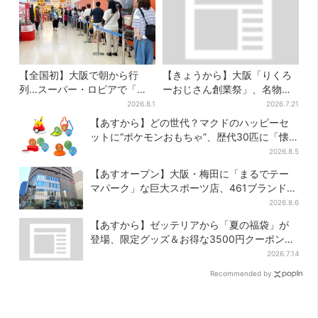
【全国初】大阪で朝から行
【きょうから】大阪「りくろ
列…スーパー・ロピアで「ど
ーおじさん創業祭」、名物
デカ抽選会」、開始30分で“1
の“和菓子”を梅田で販売 6日
2026.8.1
2026.7.21
等黒毛和牛”の当選も
間限定でお得に
【あすから】どの世代？マクドのハッピーセ
ットに“ポケモンおもちゃ”、歴代30匹に「懐
かしい」と喜びの声
2026.8.5
【あすオープン】大阪・梅田に「まるでテー
マパーク」な巨大スポーツ店、461ブランド集
結！ 6フロアをまとめて紹介
2026.8.6
【あすから】ゼッテリアから「夏の福袋」が
登場、限定グッズ＆お得な3500円クーポン付
き
2026.7.14
Recommended by