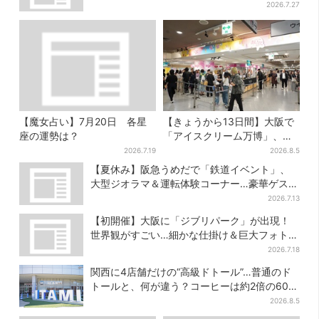
2026.7.27
【魔女占い】7月20日 各星
【きょうから13日間】大阪で
座の運勢は？
「アイスクリーム万博」、全
国34ブランド・100種超…初
2026.7.19
2026.8.5
登場の「チョコソフト」に行
【夏休み】阪急うめだで「鉄道イベント」、
列
大型ジオラマ＆運転体験コーナー…豪華ゲスト
も4人登場
2026.7.13
【初開催】大阪に「ジブリパーク」が出現！
世界観がすごい…細かな仕掛け＆巨大フォトス
ポットに注目
2026.7.18
関西に4店舗だけの“高級ドトール”…普通のド
トールと、何が違う？コーヒーは約2倍の600
円
2026.8.5