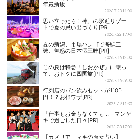
年最新版
2026.7.23 11:00
思い立ったら！神戸の駅近リゾー
トで夏の思い出づくり[PR…
2026.7.22 19:40
夏の新潟、市場ハシゴで海鮮三
昧、魅惑の日本酒三昧[PR]
2026.7.16 12:00
この夏は特急「しおかぜ」に乗っ
て、おトクに四国旅[PR]
2026.7.16 09:00
行列店のパン飲みセットが1100
円！？お得ワザ[PR]
2026.7.9 11:30
「仕事もお金もなくても…」マンゲ
キで過ごした日々[PR]
2026.7.8 17:00
【カメリア・マキの魔女占い】