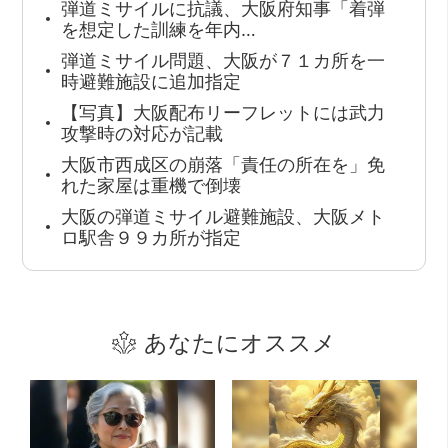
弾道ミサイルに抗議、大阪府知事「着弾
を想定した訓練を年内…
弾道ミサイル問題、大阪が７１カ所を一
時避難施設に追加指定
【写真】大阪配布リーフレットには武力
攻撃時の対応が記載
大阪市西成区の崩落「責任の所在を」免
れた家屋は重機で倒壊
大阪の弾道ミサイル避難施設、大阪メト
ロ駅舎９９カ所が指定
あなたにオススメ