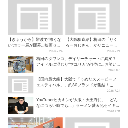
【きょうから】難波で“怖くな
【大阪駅直結】梅田の「りく
い”ホラー展が開幕…映画セッ
ろーおじさん」がリニューア
トのなかに入って、怪異も触
ル！チーズケーキ以外も充
2026.7.24
2026.7.21
り放題！？
実…並ばず買える「ロッカ
梅田のタワレコ、デイリーチャートに異変？
ー」も設置
アイドルに混じり“マユリカ”が1位に…お笑い
が強すぎる理由とは
2026.8.6
【国内最大級】大阪で「うめだスヌーピーフ
ェスティバル」、約80ブランドが集結！ここ
だけのグッズも
2026.7.24
YouTuberヒカキンが大阪・天王寺に、「どん
なにつらい時でも…」ラーメン愛＆兄セイキン
との思い出を語る
2026.7.31