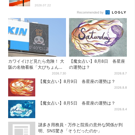
2026.07.22
Recommended by
カワイイけど見たら危険！ 大
【魔女占い】8月8日 各星座
阪の名物看板「大ぴちょんく
の運勢は？
ん」に異変、青→真っ黒に…
2026.7.30
2026.8.7
【魔女占い】8月9日 各星座の運勢は？
2026.8.8
【魔女占い】8月5日 各星座の運勢は？
2026.8.4
謎多き用務員・万作と院長の意外な関係が判
明、SNS驚き「そうだったのか」