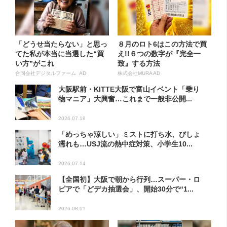
「どうせ当たらない」と思っ
８月のロト6はこの方法で買
てた私が本当に当選した“買
え!!６つの数字が『完全一
い方”がこれ
致』する方法
合同会社デジタルファーム AD
株式会社MURA AD
大阪駅前・KITTE大阪で富山イベント「乗り
物マニア」大興奮…これまで一般非公開...
2026.07.18
「めっちゃ涼しい」ミストに打ち水、びしょ
濡れも…USJ流の熱中症対策、小学生10...
2026.07.14
【全国初】大阪で朝から行列…スーパー・ロ
ピアで「どデカ抽選会」、開始30分で“1...
2026.08.01