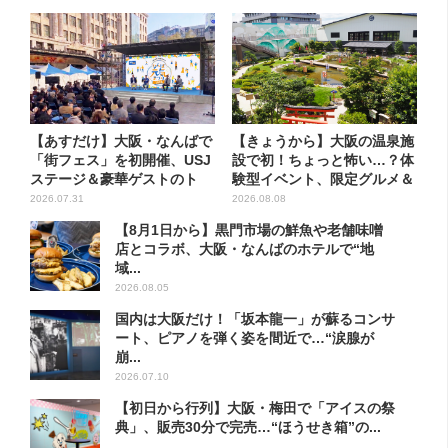
【あすだけ】大阪・なんばで
【きょうから】大阪の温泉施
「街フェス」を初開催、USJ
設で初！ちょっと怖い…？体
ステージ＆豪華ゲストのト
験型イベント、限定グルメ＆
ー...
盆...
2026.07.31
2026.08.08
【8月1日から】黒門市場の鮮魚や老舗味噌
店とコラボ、大阪・なんばのホテルで“地
域...
2026.08.05
国内は大阪だけ！「坂本龍一」が蘇るコンサ
ート、ピアノを弾く姿を間近で…“涙腺が
崩...
2026.07.10
【初日から行列】大阪・梅田で「アイスの祭
典」、販売30分で完売…“ほうせき箱”の...