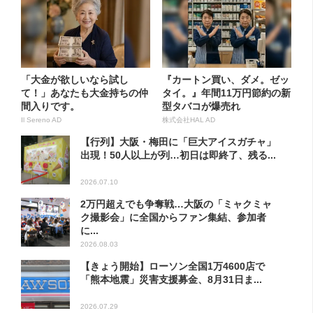
「大金が欲しいなら試し
『カートン買い、ダメ。ゼッ
て！」あなたも大金持ちの仲
タイ。』年間11万円節約の新
間入りです。
型タバコが爆売れ
Il Sereno AD
株式会社HAL AD
【行列】大阪・梅田に「巨大アイスガチャ」
出現！50人以上が列…初日は即終了、残る...
2026.07.10
2万円超えでも争奪戦…大阪の「ミャクミャ
ク撮影会」に全国からファン集結、参加者
に...
2026.08.03
【きょう開始】ローソン全国1万4600店で
「熊本地震」災害支援募金、8月31日ま...
2026.07.29