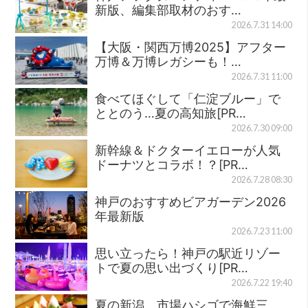
新版、編集部取材のおす…
2026.7.31 14:00
【大阪・関西万博2025】アフター
万博＆万博レガシーも！…
2026.7.31 11:00
食べてほぐして「仁淀ブルー」で
ととのう…夏の高知旅[PR…
2026.7.30 09:00
新幹線＆ドクターイエローが人気
ドーナツとコラボ！？[PR…
2026.7.28 08:30
神戸のおすすめビアガーデン2026
年最新版
2026.7.23 11:00
思い立ったら！神戸の駅近リゾー
トで夏の思い出づくり[PR…
2026.7.22 19:40
夏の新潟、市場ハシゴで海鮮三