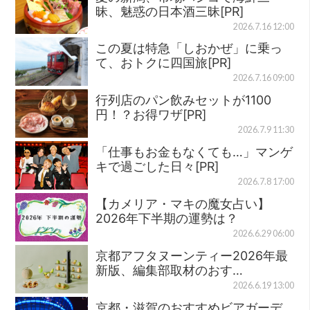
昧、魅惑の日本酒三昧[PR]
2026.7.16 12:00
この夏は特急「しおかぜ」に乗っ
て、おトクに四国旅[PR]
2026.7.16 09:00
行列店のパン飲みセットが1100
円！？お得ワザ[PR]
2026.7.9 11:30
「仕事もお金もなくても…」マンゲ
キで過ごした日々[PR]
2026.7.8 17:00
【カメリア・マキの魔女占い】
2026年下半期の運勢は？
2026.6.29 06:00
京都アフタヌーンティー2026年最
新版、編集部取材のおす…
2026.6.19 13:00
京都・滋賀のおすすめビアガーデ