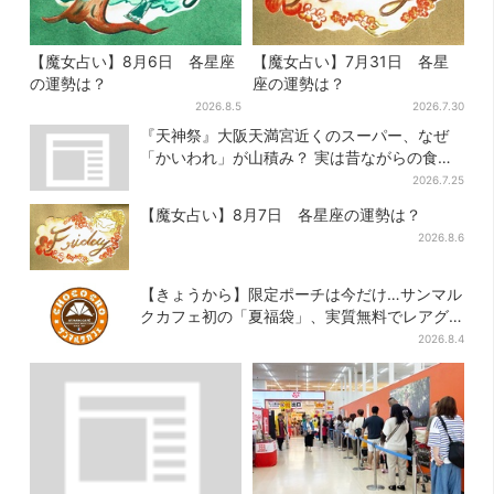
【魔女占い】8月6日 各星座
【魔女占い】7月31日 各星
の運勢は？
座の運勢は？
2026.8.5
2026.7.30
『天神祭』大阪天満宮近くのスーパー、なぜ
「かいわれ」が山積み？ 実は昔ながらの食文
化
2026.7.25
【魔女占い】8月7日 各星座の運勢は？
2026.8.6
【きょうから】限定ポーチは今だけ…サンマル
クカフェ初の「夏福袋」、実質無料でレアグ
ッズが手に入る
2026.8.4