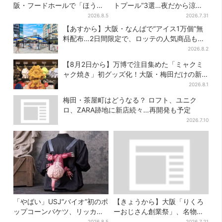
阪・フードホールで「ほうせ
トプール”3選…夜だから涼し
き箱」の“限定かき氷”が復
い＆コスパ最強
2026.8.5
2026.7.31
活！一夜限りの盆踊りも
【あすから】大阪・なんばで“アイス1万個”無
料配布…2日間限定で、ロッテの人気商品もら
える
2026.8.2
【8月2日から】万博で注目集めた「ミャクミ
ャク焼き」初グッズ化！大阪・梅田だけの新
商品が登場
2026.8.1
梅田・茶屋町はどうなる？ ロフト、ユニク
ロ、ZARA跡地に新店続々…再開発も予定
2026.7.10
「やばい」USJ“バイオ”初のポ
【きょうから】大阪「りくろ
ップコーンバケツ、リッカー
ーおじさん創業祭」、名物
が背中に張りつく衝撃デザイ
の“和菓子”を梅田で販売 6日
2026.8.5
2026.7.21