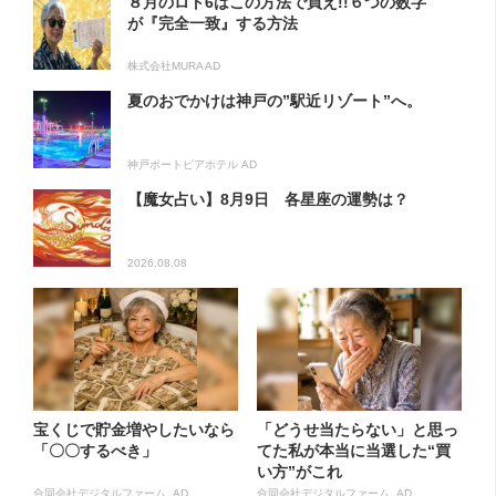
８月のロト6はこの方法で買え!!６つの数字
が『完全一致』する方法
株式会社MURA AD
夏のおでかけは神戸の”駅近リゾート”へ。
神戸ポートピアホテル AD
【魔女占い】8月9日 各星座の運勢は？
2026.08.08
宝くじで貯金増やしたいなら
「どうせ当たらない」と思っ
「〇〇するべき」
てた私が本当に当選した“買
い方”がこれ
合同会社デジタルファーム AD
合同会社デジタルファーム AD