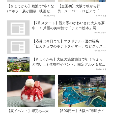
【きょうから】難波で“怖くな
【全国初】大阪で朝から行
い”ホラー展が開幕…映画セッ
列…スーパー・ロピアで「ど
トのなかに入って、怪異も触
デカ抽選会」、開始30分で“1
2026.7.24
2026.8.1
り放題！？
等黒毛和牛”の当選も
【7月スタート】脱力系のかわいさに大人も夢
中…！ 芦屋の美術館で「チェコ絵本」展、老
舗文具メーカーのグッズにも注目
2026.7.23
【応募は今日まで】マクドナルド夏の福袋、
「ピカチュウのポテトタイマー」などグッズ3
品＆商品券付きで3900円
2026.7.20
【きょうから】大阪の温泉施設で初！ちょっ
と怖い…？体験型イベント、限定グルメ＆盆踊
りも
2026.8.8
【夏イベント】即完も…大
【500円〜】大阪の“市民ナイ