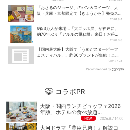
ンに騒然…フレーバーにも反
間限定でお得に
「おさるのジョージ」のパン＆スイーツ、大
応
阪・兵庫・京都限定で【きょうから】発売ス
タート
2026.8.4
約53万人が来場…「大ゴッホ展」が神戸に、
約70年ぶり『アルルの跳ね橋』来日！お得な
限定チケット販売も
2026.8.8
【国内最大級】大阪で「うめだスヌーピーフ
ェスティバル」、約80ブランドが集結！ここ
だけのグッズも
2026.7.24
Recommended by
コラボPR
大阪・関西ランチビュッフェ2026
年版、ホテルの食べ放題…
NEW
2026.8.7 14:00
大河ドラマ『豊臣兄弟！』解説コ