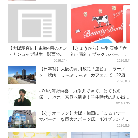
【大阪駅直結】東海4県のアン
【きょうから】牛乳石鹸「赤
テナショップ誕生！関西では
箱・青箱」ブックカバー、大
ここでしか買えない限定グル
阪で無料配布！ 先着1000名
2026.7.14
2026.8.7
メも
に「牛のカード」も
【日本初】大阪の河川敷に「屋台」、ラーメ
ン・焼肉・しゃぶしゃぶ・カフェまで…22店
舗がオープン
2026.8.6
JO1の河野純喜「力添えできて、とても光
栄」、地元・奈良へ凱旋！学生時代の思い出
エピソードも
2026.7.30
【あすオープン】大阪・梅田に「まるでテー
マパーク」な巨大スポーツ店、461ブランド集
結！ 6フロアをまとめて紹介
2026.8.6