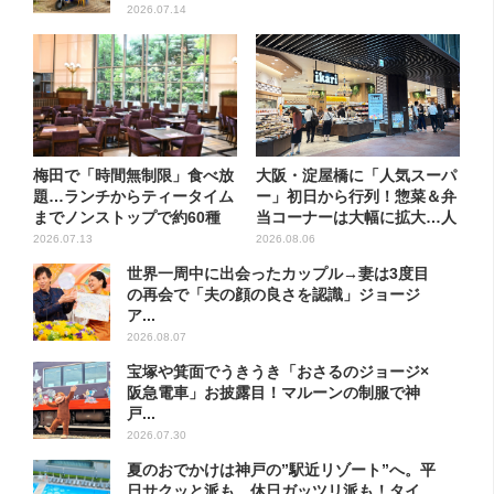
2026.07.14
梅田で「時間無制限」食べ放
大阪・淀屋橋に「人気スーパ
題…ランチからティータイム
ー」初日から行列！惣菜＆弁
までノンストップで約60種
当コーナーは大幅に拡大…人
を...
気...
2026.07.13
2026.08.06
世界一周中に出会ったカップル→妻は3度目
の再会で「夫の顔の良さを認識」ジョージ
ア...
2026.08.07
宝塚や箕面でうきうき「おさるのジョージ×
阪急電車」お披露目！マルーンの制服で神
戸...
2026.07.30
夏のおでかけは神戸の”駅近リゾート”へ。平
日サクッと派も、休日ガッツリ派も！タイ...