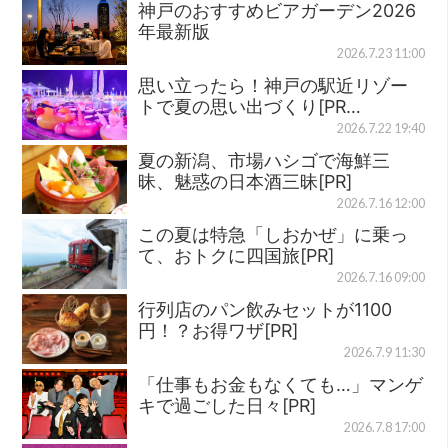
神戸のおすすめビアガーデン2026
年最新版
2026.7.23 11:00
思い立ったら！神戸の駅近リゾー
トで夏の思い出づくり[PR…
2026.7.22 19:40
夏の新潟、市場ハシゴで海鮮三
昧、魅惑の日本酒三昧[PR]
2026.7.16 12:00
この夏は特急「しおかぜ」に乗っ
て、おトクに四国旅[PR]
2026.7.16 09:00
行列店のパン飲みセットが1100
円！？お得ワザ[PR]
2026.7.9 11:30
「仕事もお金もなくても…」マンゲ
キで過ごした日々[PR]
2026.7.8 17:00