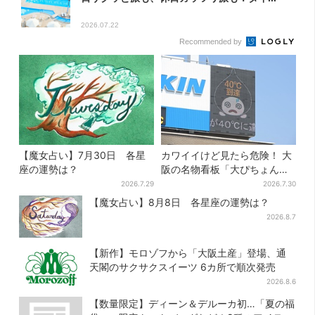
2026.07.22
Recommended by
【魔女占い】7月30日 各星
カワイイけど見たら危険！ 大
座の運勢は？
阪の名物看板「大ぴちょんく
ん」に異変、青→真っ黒に…
2026.7.29
2026.7.30
【魔女占い】8月8日 各星座の運勢は？
2026.8.7
【新作】モロゾフから「大阪土産」登場、通
天閣のサクサクスイーツ 6カ所で順次発売
2026.8.6
【数量限定】ディーン＆デルーカ初…「夏の福