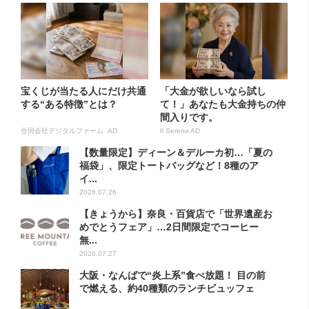
宝くじが当たる人にだけ共通
「大金が欲しいなら試し
する“ある特徴”とは？
て！」あなたも大金持ちの仲
間入りです。
合同会社デジタルファーム AD
Il Sereno AD
【数量限定】ディーン＆デルーカ初…「夏の
福袋」、限定トートバッグなど！8種のア
イ...
2026.07.26
【きょうから】奈良・百貨店で「世界遺産お
めでとうフェア」…2日間限定でコーヒー
無...
2026.07.27
大阪・なんばで“炎上系”食べ放題！ 目の前
で燃える、約40種類のランチビュッフェ