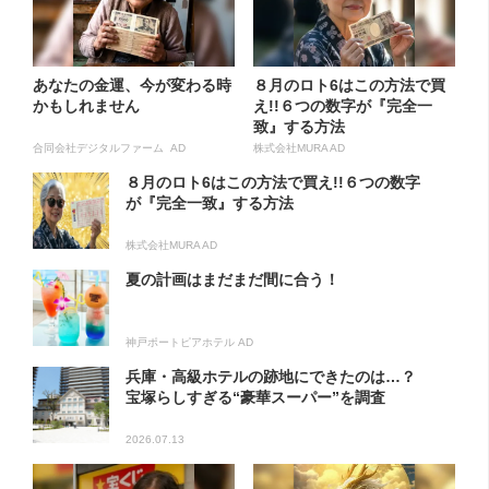
あなたの金運、今が変わる時
８月のロト6はこの方法で買
かもしれません
え!!６つの数字が『完全一
致』する方法
合同会社デジタルファーム AD
株式会社MURA AD
８月のロト6はこの方法で買え!!６つの数字
が『完全一致』する方法
株式会社MURA AD
夏の計画はまだまだ間に合う！
神戸ポートピアホテル AD
兵庫・高級ホテルの跡地にできたのは…？
宝塚らしすぎる“豪華スーパー”を調査
2026.07.13