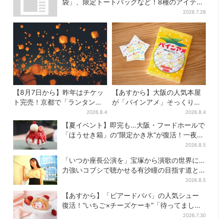
袋」、限定トートバッグなど！8種のアイテム
が勢ぞろい
2026.7.26
【8月7日から】昨年はチケッ
【あすから】大阪の人気本屋
ト完売！京都で「ランタンフ
が「パインアメ」そっくりの
ェス」、最大3500の光が夜空
ブックカバー開発、梅田で先
2026.8.4
2026.8.4
に…会場には縁日も
行販売
【夏イベント】即完も…大阪・フードホールで
「ほうせき箱」の“限定かき氷”が復活！一夜限
りの盆踊りも
2026.8.5
「いつか座長公演を」宝塚から演歌の世界に…
力強いコブシで聴かせる有沙瞳の目指す道と
は
2026.8.5
【あすから】「ビアードパパ」の人気シュー
復活！“いちご×チーズケーキ”「待ってまし
た」とSNSで大歓喜
2026.7.30