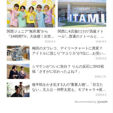
関西ジュニア“無所属”から
関西に4店舗だけの“高級ドト
『24時間TV』大抜擢！次世代
ール”…普通のドトールと、何
スターと期待「まさか僕
が違う？コーヒーは約2倍の
2026.8.2
2026.8.5
が…」
600円
梅田のタワレコ、デイリーチャートに異変？
アイドルに混じり“マユリカ”が1位に…お笑い
が強すぎる理由とは
2026.8.6
シマケンがついに告白？ りんの反応にSNS祝
福「さすがに伝わったよね？」
2026.7.31
後半戦をかき乱す3人の“重要人物”…「目立た
ない」主人公・仲野太賀も、モブキャラ→覚醒
へ【豊臣兄弟】
2026.8.5
Recommended by