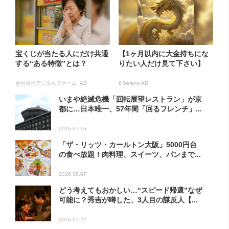
宝くじが当たる人にだけ共通
【1ヶ月以内に大金持ちにな
する“ある特徴”とは？
りたい人だけ見て下さい】
合同会社デジタルファーム AD
Il Sereno AD
いまや絶滅危機「回転展望レストラン」が京
都に…日本唯一、57年間「回るフレンチ」...
2026.07.16
「ザ・リッツ・カールトン大阪」5000円台
の食べ放題！肉料理、スイーツ、パンまで...
2026.08.07
どう考えてもおかしい…“スピード帰還”なぜ
可能に？秀吉が噂した、3人目の謀反人【...
2026.07.22