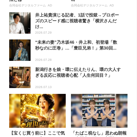
合同会社デジタルファーム AD
合同会社デジタルファーム AD
井上祐貴演じる記者、1話で投獄→プロポー
ズのスピード感に視聴者驚き「横沢さんだ
け...
2026.07.29
“未来の妻”乃木坂46・井上和、初登場「数
秒なのに圧巻」…「豊臣兄弟！」第30回...
2026.07.28
新潟行きを娘・環に伝えたりん、環の大人す
ぎる反応に視聴者心配「人生何回目？」
2026.07.13
【宝くじ買う前に】ここで気
「たばこ税なし」思わぬ朗報