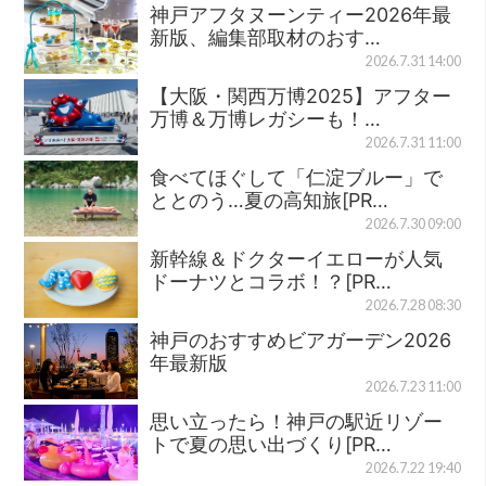
神戸アフタヌーンティー2026年最
新版、編集部取材のおす…
2026.7.31 14:00
【大阪・関西万博2025】アフター
万博＆万博レガシーも！…
2026.7.31 11:00
食べてほぐして「仁淀ブルー」で
ととのう…夏の高知旅[PR…
2026.7.30 09:00
新幹線＆ドクターイエローが人気
ドーナツとコラボ！？[PR…
2026.7.28 08:30
神戸のおすすめビアガーデン2026
年最新版
2026.7.23 11:00
思い立ったら！神戸の駅近リゾー
トで夏の思い出づくり[PR…
2026.7.22 19:40