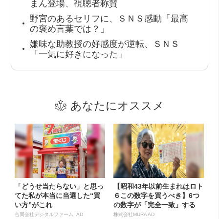
まん登場、視聴者称賛
野宮のあるセリフに、ＳＮＳ感動「最高
の褒め言葉では？」
嫌味な助教授の好感度が逆転、ＳＮＳ
「一気に好きになった」
あなたにオススメ
「どうせ当たらない」と思っ
【昭和43年以前生まれはロト
てた私が本当に当選した“買
６この数字を買うべき】6つ
い方”がこれ
の数字が「完全一致」する
方...
合同会社デジタルファーム AD
株式会社MURA AD