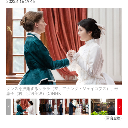
2023.6.16 19:45
ダンスを披露するクララ（左、アナンダ・ジェイコブズ）、寿
恵子（右、浜辺美波）(C)NHK
(写真6枚)