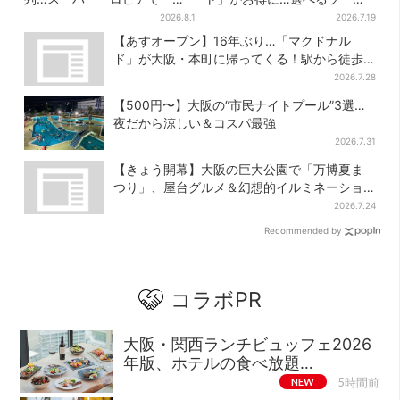
デカ抽選会」、開始30分で“1
は全4種 ポケモンパッケージ
2026.8.1
2026.7.19
等黒毛和牛”の当選も
は今だけ
【あすオープン】16年ぶり…「マクドナル
ド」が大阪・本町に帰ってくる！駅から徒歩1
分＆23時まで
2026.7.28
【500円〜】大阪の“市民ナイトプール”3選…
夜だから涼しい＆コスパ最強
2026.7.31
【きょう開幕】大阪の巨大公園で「万博夏ま
つり」、屋台グルメ＆幻想的イルミネーショ
ン…計27日間開催
2026.7.24
Recommended by
コラボPR
大阪・関西ランチビュッフェ2026
年版、ホテルの食べ放題…
NEW
5時間前