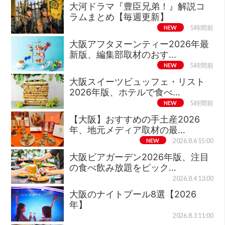
大河ドラマ『豊臣兄弟！』解説コ
ラムまとめ【毎週更新】
NEW
5時間前
大阪アフタヌーンティー2026年最
新版、編集部取材のおす…
NEW
5時間前
大阪スイーツビュッフェ・リスト
2026年版、ホテルで食べ…
NEW
5時間前
【大阪】おすすめの手土産2026
年、地元メディア取材の最…
NEW
2026.8.6 15:00
大阪ビアガーデン2026年版、注目
の食べ飲み放題をピック…
2026.8.4 13:00
大阪のナイトプール8選【2026
年】
2026.8.3 11:00