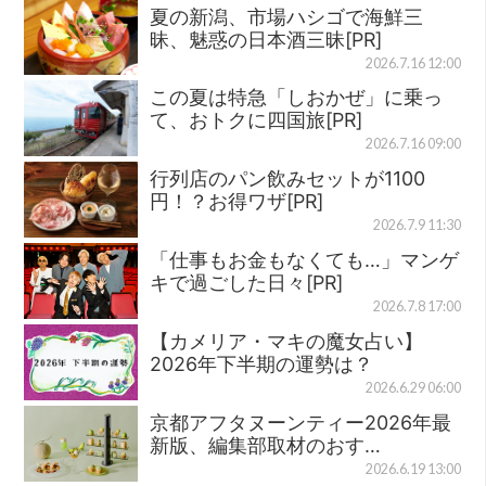
夏の新潟、市場ハシゴで海鮮三
昧、魅惑の日本酒三昧[PR]
2026.7.16 12:00
この夏は特急「しおかぜ」に乗っ
て、おトクに四国旅[PR]
2026.7.16 09:00
行列店のパン飲みセットが1100
円！？お得ワザ[PR]
2026.7.9 11:30
「仕事もお金もなくても…」マンゲ
キで過ごした日々[PR]
2026.7.8 17:00
【カメリア・マキの魔女占い】
2026年下半期の運勢は？
2026.6.29 06:00
京都アフタヌーンティー2026年最
新版、編集部取材のおす…
2026.6.19 13:00