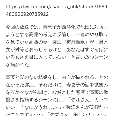
https://twitter.com/asadora_nhk/status/1669
483926920785922
今回の放送では、寿恵子が西洋化で他国に対抗し
ようとする高藤の考えに反論し、一連のやり取り
を見ていた高藤の妻・弥江（梅舟惟永）が「男と
女が対等とおっしゃるけど、あなたはすぐそばに
いる女さえ目に入っていない」と言い放つシーン
が描かれた。
高藤と愛のない結婚をし、内面が描かれることの
なかった弥江。それだけに、寿恵子の話を微笑み
を浮かべながら聞き、毅然とした態度で高藤の傲
慢さを指摘するシーンには、「弥江さん、カッコ
いい」「なにがうれしいって弥江さんが笑顔だっ
たことですよ･･･」「弥栄さん、美しい！」とい