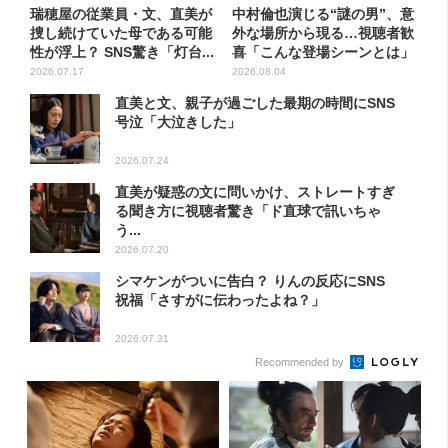
瑞穂屋の従業員・文、直美が
中村倫也演じる“謎の男”、意
捜し続けていた母である可能
外な場所から現る…視聴者歓
性が浮上？ SNS驚き「灯台...
喜「こんな登場シーンとは」
2026.07.17
2026.08.04
直美と文、親子が過ごした最期の時間にSNS
号泣「大泣きした」
2026.07.24
直美が疑惑の文に問いかけ、ストレートすぎ
る聞き方に視聴者驚き「ド直球で訊いちゃ
う...
2026.07.20
シマケンがついに告白？ りんの反応にSNS
祝福「さすがに伝わったよね？」
2026.07.31
Recommended by