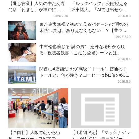
【通し営業】人気の牛たん専
『ルックバック』公開控える
門店「ねぎし」が神戸に、
坂東祐大、「AIでは出せない
「想像しただけでお腹空
質感がある」映画音楽へのこ
2026.7.30
2026.8.3
く…」SNSで喜びの声
だわり
また史実無視？初めて見るパターンの“明智の
末路”…実は、ありえなくもない！？【豊臣兄
弟】
2026.7.29
中村倫也演じる“謎の男”、意外な場所から現
る…視聴者歓喜「こんな登場シーンとは」
2026.8.4
関西に4店舗だけの“高級ドトール”…普通のド
トールと、何が違う？コーヒーは約2倍の600
円
2026.8.5
【全国初】大阪で朝から行
【4週間限定】「マックナゲッ
列…スーパー・ロピアで「ど
ト」がお得に…選べるソース