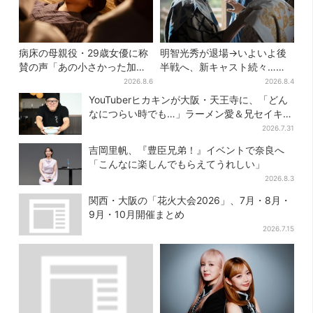
病床の母親役・29歳女優に称
明智光秀が退場→いよいよ後
賛の声「あの小さかった加恋
半戦へ、新キャスト続々…
ちゃんが…」朝ドラ視聴者し
「豊臣兄弟！」振り返り＆第
2026.8.6
2026.8.4
みじみ
30回あらすじ
YouTuberヒカキンが大阪・天王寺に、「どん
なにつらい時でも…」ラーメン愛＆兄セイキン
との思い出を語る
2026.7.31
吉岡里帆、『豊臣兄弟！』イベントで奈良へ
「こんなに楽しんでもらえてうれしい」
2026.8.3
関西・大阪の「花火大会2026」、7月・8月・
9月・10月開催まとめ
2026.7.15