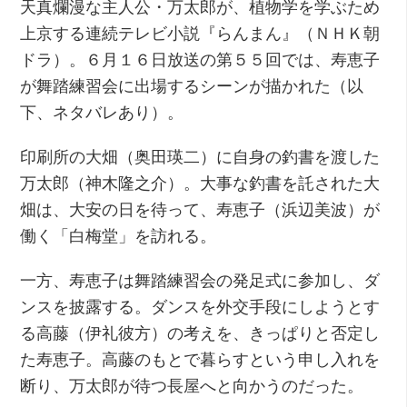
天真爛漫な主人公・万太郎が、植物学を学ぶため
上京する連続テレビ小説『らんまん』（ＮＨＫ朝
ドラ）。６月１６日放送の第５５回では、寿恵子
が舞踏練習会に出場するシーンが描かれた（以
下、ネタバレあり）。
印刷所の大畑（奥田瑛二）に自身の釣書を渡した
万太郎（神木隆之介）。大事な釣書を託された大
畑は、大安の日を待って、寿恵子（浜辺美波）が
働く「白梅堂」を訪れる。
一方、寿恵子は舞踏練習会の発足式に参加し、ダ
ンスを披露する。ダンスを外交手段にしようとす
る高藤（伊礼彼方）の考えを、きっぱりと否定し
た寿恵子。高藤のもとで暮らすという申し入れを
断り、万太郎が待つ長屋へと向かうのだった。