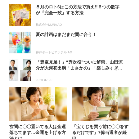
８月のロト6はこの方法で買え!!６つの数字
が『完全一致』する方法
株式会社MURA AD
夏の計画はまだまだ間に合う！
神戸ポートピアホテル AD
「豊臣兄弟！」“秀次役”ついに解禁、山田涼
介が大河初出演「まさかの」「楽しみすぎ...
2026.07.20
玄関に〇〇置いてる人は金運
「宝くじを買う前に〇〇をす
落ちてます…金運を上げる方
るだけです」7億当選者が続
法とは
出