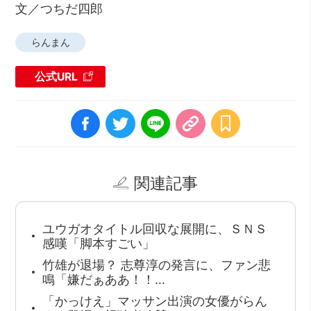
文／つちだ四郎
らんまん
公式URL
関連記事
ユウガオタイトル回収な展開に、ＳＮＳ
感嘆「脚本すごい」
竹雄が退場？ 志尊淳の発言に、ファン悲
鳴「嫌だぁああ！！…
「かっけえ」マッサン出演の女優がらん