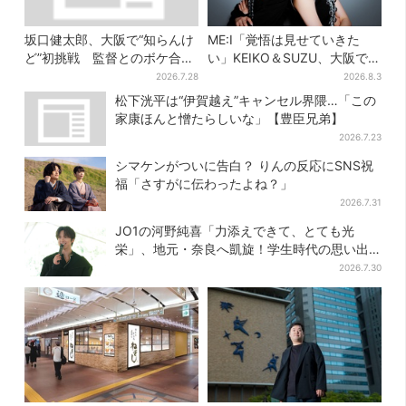
坂口健太郎、大阪で“知らんけ
ME:I「覚悟は見せていきた
ど”初挑戦 監督とのボケ合戦
い」KEIKO＆SUZU、大阪で語
に会場ほっこり
る…“日プ女子”からの3年間
2026.7.28
2026.8.3
と、7人で目指す夢
松下洸平は“伊賀越え”キャンセル界隈…「この
家康ほんと憎たらしいな」【豊臣兄弟】
2026.7.23
シマケンがついに告白？ りんの反応にSNS祝
福「さすがに伝わったよね？」
2026.7.31
JO1の河野純喜「力添えできて、とても光
栄」、地元・奈良へ凱旋！学生時代の思い出
エピソードも
2026.7.30