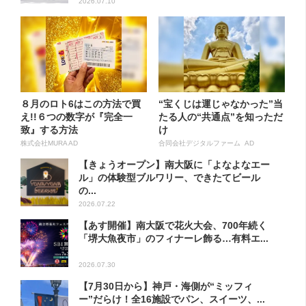
2026.07.10
８月のロト6はこの方法で買
“宝くじは運じゃなかった”当
え!!６つの数字が『完全一
たる人の“共通点”を知っただ
致』する方法
け
株式会社MURA AD
合同会社デジタルファーム AD
【きょうオープン】南大阪に「よなよなエー
ル」の体験型ブルワリー、できたてビール
の...
2026.07.22
【あす開催】南大阪で花火大会、700年続く
「堺大魚夜市」のフィナーレ飾る…有料エ...
2026.07.30
【7月30日から】神戸・海側が“ミッフィ
ー”だらけ！全16施設でパン、スイーツ、...