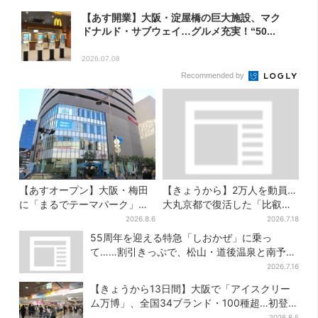
【あす開業】大阪・淀屋橋の巨大施設、マク
ドナルド・サブウェイ…グルメ充実！“50...
2026.07.08
Recommended by
【あすオープン】大阪・梅田
【きょうから】2万人を動員…
に「まるでテーマパーク」な
大丸京都で復活した「比叡山
巨大スポーツ店、461ブラン
お化け屋敷」、コース延長
2026.8.6
2026.7.18
ド集結！ 6フロアをまとめて
で“怖さ”パワーアップ
55周年を迎える特急「しおかぜ」に乗っ
紹介
て……割引きっぷで、松山・道後温泉と南予を
満喫【大阪から愛媛へおトク旅】
2026.7.16
【きょうから13日間】大阪で「アイスクリー
ム万博」、全国34ブランド・100種超…初登場
の「チョコソフト」に行列
2026.8.5