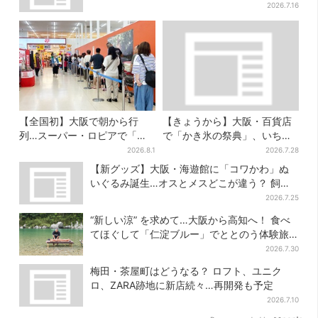
2026.7.16
【全国初】大阪で朝から行
【きょうから】大阪・百貨店
列…スーパー・ロピアで「ど
で「かき氷の祭典」、いち
デカ抽選会」、開始30分で“1
ご・イチジク・紅茶・チー
2026.8.1
2026.7.28
等黒毛和牛”の当選も
ズ…17店舗のメニュー集結
【新グッズ】大阪・海遊館に「コワかわ」ぬ
いぐるみ誕生…オスとメスどこが違う？ 飼育
員監修でリアルに再現
2026.7.25
“新しい涼” を求めて…大阪から高知へ！ 食べ
てほぐして「仁淀ブルー」でととのう体験旅
【2026夏最新版】
2026.7.30
梅田・茶屋町はどうなる？ ロフト、ユニク
ロ、ZARA跡地に新店続々…再開発も予定
2026.7.10