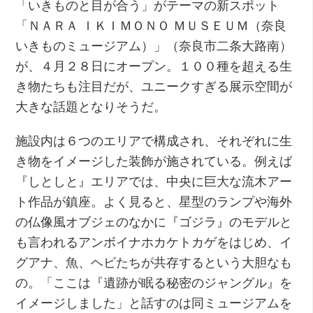
「いきものと目が合う」がテーマの新スポット
「ＮＡＲＡ ＩＫＩＭＯＮＯ ＭＵＳＥＵＭ（奈良
いきものミュージアム）」（奈良市二条大路南）
が、４月２８日にオープン。１００種を超える生
き物たちも注目だが、ユニークすぎる展示空間が
大きな話題となりそうだ。
施設内は６つのエリアで構成され、それぞれに生
き物をイメージした装飾が施されている。例えば
『しとしと』エリアでは、中央に巨大な流木アー
ト作品が鎮座。よく見ると、星型のランプや海外
の仏像風オブジェのなかに『ゴジラ』のモデルと
も言われるアンボイナホカケトカゲをはじめ、イ
グアナ、魚、ヘビたちが共存するという大胆なも
の。「ここは『遺跡が眠る秘密のジャングル』を
イメージしました」と話すのは同ミュージアムを