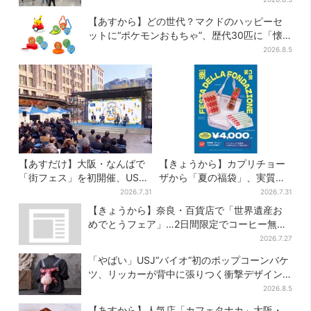
【あすから】どの世代？マクドのハッピーセ
ットに“ポケモンおもちゃ”、歴代30匹に「懐
かしい」と喜びの声
2026.8.5
【あすだけ】大阪・なんばで
【きょうから】カプリチョー
「街フェス」を初開催、USJ
ザから「夏の福袋」、実質無
ステージ＆豪華ゲストのトー
料…？値段以上の食事券＆限
2026.7.31
2026.7.31
クショーも！参加無料で
定アイテム付き
【きょうから】奈良・百貨店で「世界遺産お
めでとうフェア」…2日間限定でコーヒー無料
配布
2026.7.27
「やばい」USJ“バイオ”初のポップコーンバケ
ツ、リッカーが背中に張りつく衝撃デザイン
に騒然…フレーバーにも反応
2026.8.5
【あすから】人気店「カフェタナカ」大阪・