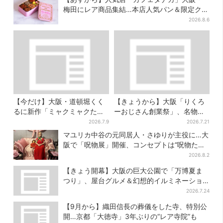
梅田にレア商品集結…本店人気パン＆限定クッ
キー缶も！ 7日間の夏イベント
2026.8.6
【今だけ】大阪・道頓堀くく
【きょうから】大阪「りくろ
るに新作「ミャクミャクたこ
ーおじさん創業祭」、名物
焼」登場！関西の8店舗限定で
の“和菓子”を梅田で販売 6日
2026.7.9
2026.7.21
間限定でお得に
マユリカ中谷の元同居人・さゆりが主役に…大
阪で「呪物展」開催、コンセプトは“呪物たち
のお茶会”
2026.8.2
【きょう開幕】大阪の巨大公園で「万博夏ま
つり」、屋台グルメ＆幻想的イルミネーショ
ン…計27日間開催
2026.7.24
【9月から】織田信長の葬儀をした寺、特別公
開…京都「大徳寺」3年ぶりの“レア寺院”も