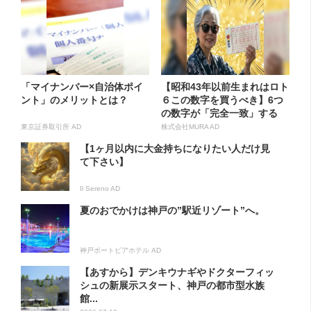
「マイナンバー×自治体ポイ
【昭和43年以前生まれはロト
ント」のメリットとは？
６この数字を買うべき】6つ
の数字が「完全一致」する
方...
東京証券取引所 AD
株式会社MURA AD
【1ヶ月以内に大金持ちになりたい人だけ見
て下さい】
Il Sereno AD
夏のおでかけは神戸の”駅近リゾート”へ。
神戸ポートピアホテル AD
【あすから】デンキウナギやドクターフィッ
シュの新展示スタート、神戸の都市型水族
館...