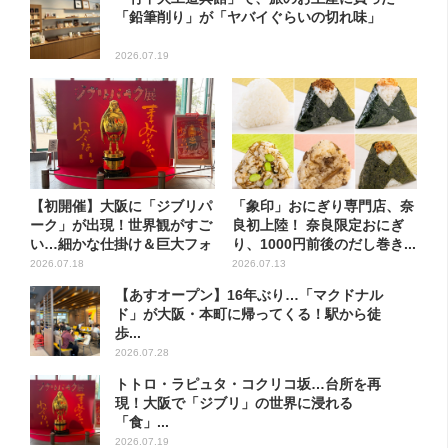
「鉛筆削り」が「ヤバイぐらいの切れ味」
2026.07.19
【初開催】大阪に「ジブリパ
「象印」おにぎり専門店、奈
ーク」が出現！世界観がすご
良初上陸！ 奈良限定おにぎ
い…細かな仕掛け＆巨大フォ
り、1000円前後のだし巻き...
ト...
2026.07.18
2026.07.13
【あすオープン】16年ぶり…「マクドナル
ド」が大阪・本町に帰ってくる！駅から徒
歩...
2026.07.28
トトロ・ラピュタ・コクリコ坂…台所を再
現！大阪で「ジブリ」の世界に浸れる
「食」...
2026.07.19