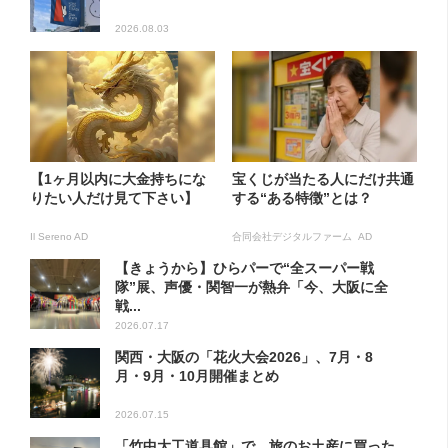
2026.08.03
【1ヶ月以内に大金持ちにな
宝くじが当たる人にだけ共通
りたい人だけ見て下さい】
する“ある特徴”とは？
Il Sereno AD
合同会社デジタルファーム AD
【きょうから】ひらパーで“全スーパー戦
隊”展、声優・関智一が熱弁「今、大阪に全
戦...
2026.07.17
関西・大阪の「花火大会2026」、7月・8
月・9月・10月開催まとめ
2026.07.15
「竹中大工道具館」で、旅のお土産に買った