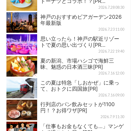
ドーナツとコラボ！？[PR…
2026.7.28 08:30
神戸のおすすめビアガーデン2026
年最新版
2026.7.23 11:00
思い立ったら！神戸の駅近リゾー
トで夏の思い出づくり[PR…
2026.7.22 19:40
夏の新潟、市場ハシゴで海鮮三
昧、魅惑の日本酒三昧[PR]
2026.7.16 12:00
この夏は特急「しおかぜ」に乗っ
て、おトクに四国旅[PR]
2026.7.16 09:00
行列店のパン飲みセットが1100
円！？お得ワザ[PR]
2026.7.9 11:30
「仕事もお金もなくても…」マンゲ