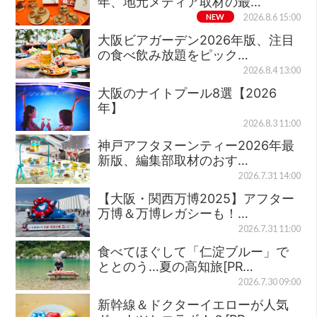
年、地元メディア取材の最…
NEW
2026.8.6 15:00
大阪ビアガーデン2026年版、注目
の食べ飲み放題をピック…
2026.8.4 13:00
大阪のナイトプール8選【2026
年】
2026.8.3 11:00
神戸アフタヌーンティー2026年最
新版、編集部取材のおす…
2026.7.31 14:00
【大阪・関西万博2025】アフター
万博＆万博レガシーも！…
2026.7.31 11:00
食べてほぐして「仁淀ブルー」で
ととのう…夏の高知旅[PR…
2026.7.30 09:00
新幹線＆ドクターイエローが人気