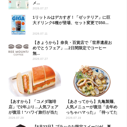
メ...
2026.07.27
1リットルはデカすぎ！「ゼッテリア」に巨
大ドリンク6種が登場、セット変更で350...
2026.07.11
【きょうから】奈良・百貨店で「世界遺産お
めでとうフェア」…2日間限定でコーヒー
無...
2026.07.27
【あすから】「コメダ珈琲
【あさってから】丸亀製麺、
店」で2年ぶり…人気フェア
人気メニューが復活「去年め
が復活！“ハワイ旅行が当た
っちゃハマった」「待ってた
る”...
よ...
2026.07.28
2026.07.19
【8月22日】ブラックな限定スイーツが…夏