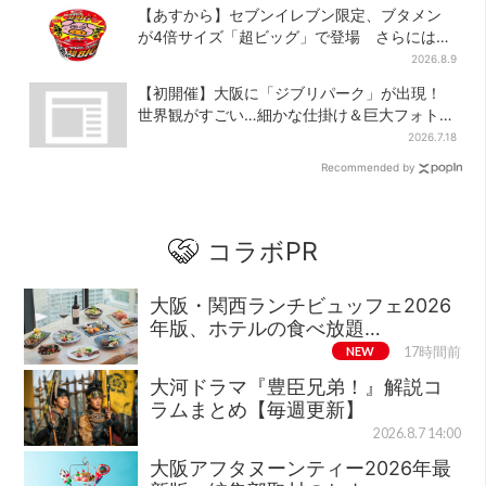
【あすから】セブンイレブン限定、ブタメン
が4倍サイズ「超ビッグ」で登場 さらには
「フライドチキン」バージョンも…！？
2026.8.9
【初開催】大阪に「ジブリパーク」が出現！
世界観がすごい…細かな仕掛け＆巨大フォトス
ポットに注目
2026.7.18
Recommended by
コラボPR
大阪・関西ランチビュッフェ2026
年版、ホテルの食べ放題…
NEW
17時間前
大河ドラマ『豊臣兄弟！』解説コ
ラムまとめ【毎週更新】
2026.8.7 14:00
大阪アフタヌーンティー2026年最