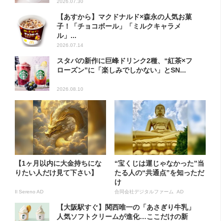
2026.07.30
【あすから】マクドナルド×森永の人気お菓
子！「チョコボール」「ミルクキャラメ
ル」...
2026.07.14
スタバの新作に巨峰ドリンク2種、“紅茶×フ
ローズン”に「楽しみでしかない」とSN...
2026.08.10
【1ヶ月以内に大金持ちにな
“宝くじは運じゃなかった”当
りたい人だけ見て下さい】
たる人の“共通点”を知っただ
け
Il Sereno AD
合同会社デジタルファーム AD
【大阪駅すぐ】関西唯一の「あさぎり牛乳」
人気ソフトクリームが進化…ここだけの新