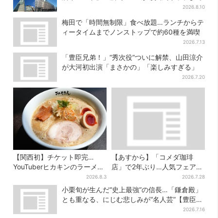
2026.8.10
梅田で「時間無制限」食べ放題…ランチからテ
ィータイムまでノンストップで約60種を満喫
2026.7.13
「豊臣兄弟！」“秀次役”ついに解禁、山田涼介
が大河初出演「まさかの」「楽しみすぎる」
2026.7.20
【関西初】チケット即完…
【あすから】「コメダ珈琲
YouTuberヒカキンのラーメン
店」で2年ぶり…人気フェアが
店「みそきん」が大阪上陸！
復活！“ハワイ旅行が当た
2026.8.3
2026.7.28
「待ってました」と話題
る”キャンペーンも
小栗旬が生んだ“史上最強”の信長…「鎌倉殿」
とも重なる、にじむ悲しみが“名人芸”【豊臣兄
弟】
2026.7.16