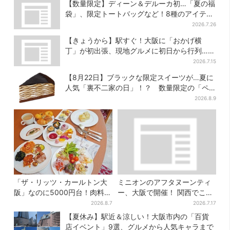
【数量限定】ディーン＆デルーカ初…「夏の福
袋」、限定トートバッグなど！8種のアイテム
が勢ぞろい
2026.7.26
【きょうから】駅すぐ！大阪に「おかげ横
丁」が初出張、現地グルメに初日から行列…お
目当ては？
2026.7.15
【8月22日】ブラックな限定スイーツが…夏に
人気「裏不二家の日」！？ 数量限定の「ペ
コちゃんのキッチンタイマー」に注目
2026.8.9
「ザ・リッツ・カールトン大
ミニオンのアフタヌーンティ
阪」なのに5000円台！肉料
ー、大阪で開催！ 関西でここ
理、スイーツ、パンまで…約
だけ…そっくりすぎるスイー
2026.8.7
2026.7.17
50種類が食べ放題
ツも
【夏休み】駅近＆涼しい！大阪市内の「百貨
店イベント」9選、グルメから人気キャラまで