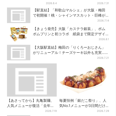
都限定で【きょうから】発売
円”お得に！数量限定で
2026.8.4
2026.7.31
スタート
【駅直結】「和歌山マルシェ」が大阪・梅田
で初開催！桃・シャインマスカット・巨峰が
ずらり
2026.7.14
【きょう発売】大阪「カステラ銀装」、ポム
ポムプリンと初コラボ 紙袋まで限定デザイ
ンに
2026.8.1
【大阪駅直結】梅田の「りくろーおじさん」
がリニューアル！チーズケーキ以外も充実…並
ばず買える「ロッカー」も設置
2026.7.21
【あさってから】丸亀製麺、
毎夏恒例「銀だこ祭り」、人
人気メニューが復活「去年め
気No.1メニューが3日間だけ
っちゃハマった」「待ってた
お得に
2026.7.19
2026.7.29
よ！」「夏の救世主」