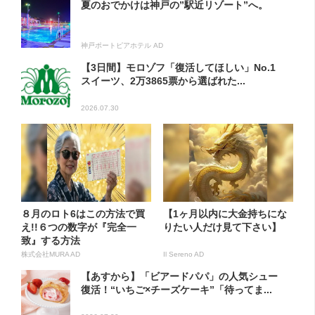
夏のおでかけは神戸の”駅近リゾート”へ。
神戸ポートピアホテル AD
【3日間】モロゾフ「復活してほしい」No.1
スイーツ、2万3865票から選ばれた...
2026.07.30
８月のロト6はこの方法で買
【1ヶ月以内に大金持ちにな
え!!６つの数字が『完全一
りたい人だけ見て下さい】
致』する方法
株式会社MURA AD
Il Sereno AD
【あすから】「ビアードパパ」の人気シュー
復活！“いちご×チーズケーキ”「待ってま...