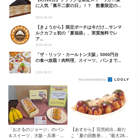
に人気「裏不二家の日」！？ 数量限定の...
2026.08.09
【きょうから】限定ポーチは今だけ…サンマ
ルクカフェ初の「夏福袋」、実質無料でレ
ア...
2026.08.04
「ザ・リッツ・カールトン大阪」5000円台
の食べ放題！肉料理、スイーツ、パンまで...
2026.08.07
Recommended by
「おさるのジョージ」のパン
【あすから】完売続出…銀だ
＆スイーツ、大阪・兵庫・京
こ「夏の回数券」、“最大2811