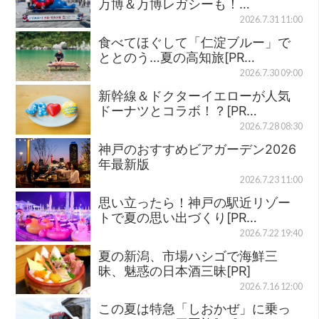
万博＆万博レガシーも！…
2026.7.31 11:00
食べてほぐして「仁淀ブルー」で
ととのう…夏の高知旅[PR…
2026.7.30 09:00
新幹線＆ドクターイエローが人気
ドーナツとコラボ！？[PR…
2026.7.28 08:30
神戸のおすすめビアガーデン2026
年最新版
2026.7.23 11:00
思い立ったら！神戸の駅近リゾー
トで夏の思い出づくり[PR…
2026.7.22 19:40
夏の新潟、市場ハシゴで海鮮三
昧、魅惑の日本酒三昧[PR]
2026.7.16 12:00
この夏は特急「しおかぜ」に乗っ