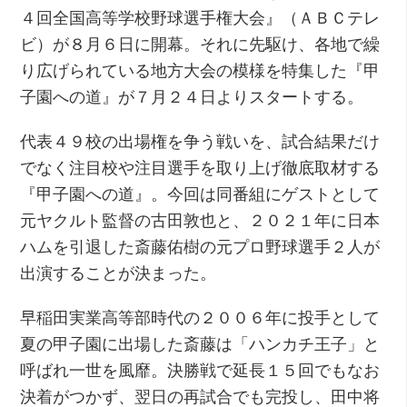
４回全国高等学校野球選手権大会』（ＡＢＣテレ
ビ）が８月６日に開幕。それに先駆け、各地で繰
り広げられている地方大会の模様を特集した『甲
子園への道』が７月２４日よりスタートする。
代表４９校の出場権を争う戦いを、試合結果だけ
でなく注目校や注目選手を取り上げ徹底取材する
『甲子園への道』。今回は同番組にゲストとして
元ヤクルト監督の古田敦也と、２０２１年に日本
ハムを引退した斎藤佑樹の元プロ野球選手２人が
出演することが決まった。
早稲田実業高等部時代の２００６年に投手として
夏の甲子園に出場した斎藤は「ハンカチ王子」と
呼ばれ一世を風靡。決勝戦で延長１５回でもなお
決着がつかず、翌日の再試合でも完投し、田中将