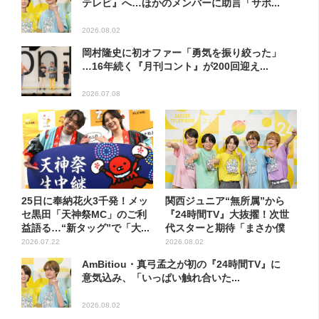
テレビ』へ…ほかのメンバーに助言「サポ...
2026.08.02
岡村隆史に初オファー「勇気を振り絞った」
…16年続く『月刊コント』が200回迎え...
2026.07.08
25日に奉納花火3千発！メッ
関西ジュニア“無所属”から
セ黒田「天神祭MC」のご利
『24時間TV』大抜擢！次世
益語る…“新タッグ”で「大...
代スターと期待「まさか僕
が...
2026.07.22
2026.08.02
AmBitiou・真弓孟之が初の『24時間TV』に
意気込み、「いっぱい触れ合いた...
2026.08.02