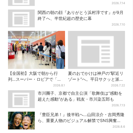
2026.7.14
関西の朝の顔『ありがとう浜村淳です』が9月
終了へ、半世紀超の歴史に幕
2026.7.10
【全国初】大阪で朝から行
夏のおでかけは神戸の”駅近リ
列…スーパー・ロピアで「ど
ゾート”へ。平日サクッと派
デカ抽選会」、開始30分で“1
も、休日ガッツリ派も！タイ
2026.8.1
2026.7.22
等黒毛和牛”の当選も
パ抜群、約20種の楽しみ方
市川團子、京都で自主公演「歌舞伎は“感動を
超えた感動”がある」戦友・市川染五郎も
2026.7.13
『豊臣兄弟！』後半戦へ…山田涼介・吉岡秀隆
ら、重要人物のビジュアル解禁でSNS興奮
「キター！！」
2026.8.6