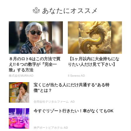
あなたにオススメ
８月のロト6はこの方法で買
【1ヶ月以内に大金持ちにな
え!!６つの数字が『完全一
りたい人だけ見て下さい】
致』する方法
株式会社MURA AD
Il Sereno AD
宝くじが当たる人にだけ共通する“ある特
徴”とは？
合同会社デジタルファーム AD
今すぐリゾート行きたい！車がなくてもOK
神戸ポートピアホテル AD