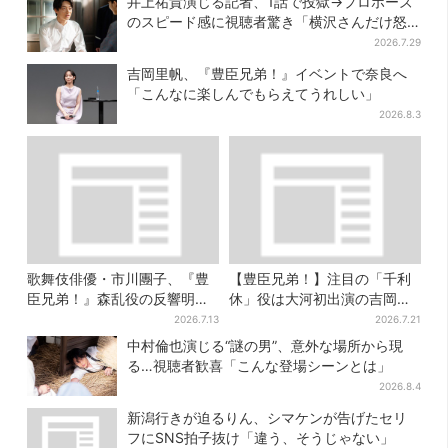
井上祐貴演じる記者、1話で投獄→プロポーズ
のスピード感に視聴者驚き「横沢さんだけ怒
涛すぎる」
2026.7.29
吉岡里帆、『豊臣兄弟！』イベントで奈良へ
「こんなに楽しんでもらえてうれしい」
2026.8.3
歌舞伎俳優・市川團子、『豊
【豊臣兄弟！】注目の「千利
臣兄弟！』森乱役の反響明か
休」役は大河初出演の吉岡秀
す「素顔の芝居が新鮮と…」
隆 北条氏政役も発表
2026.7.13
2026.7.21
中村倫也演じる“謎の男”、意外な場所から現
る…視聴者歓喜「こんな登場シーンとは」
2026.8.4
新潟行きが迫るりん、シマケンが告げたセリ
フにSNS拍子抜け「違う、そうじゃない」