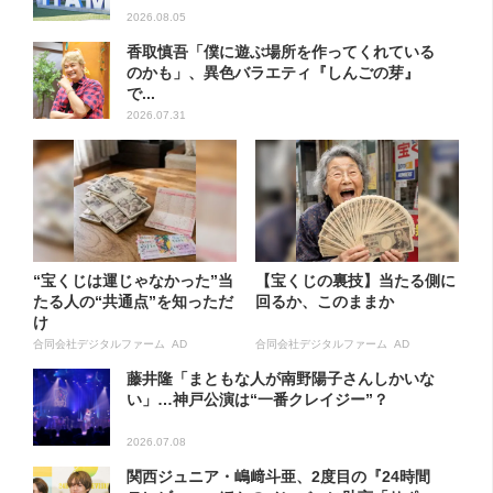
2026.08.05
香取慎吾「僕に遊ぶ場所を作ってくれている
のかも」、異色バラエティ『しんごの芽』
で...
2026.07.31
“宝くじは運じゃなかった”当
【宝くじの裏技】当たる側に
たる人の“共通点”を知っただ
回るか、このままか
け
合同会社デジタルファーム AD
合同会社デジタルファーム AD
藤井隆「まともな人が南野陽子さんしかいな
い」…神戸公演は“一番クレイジー”？
2026.07.08
関西ジュニア・嶋﨑斗亜、2度目の『24時間