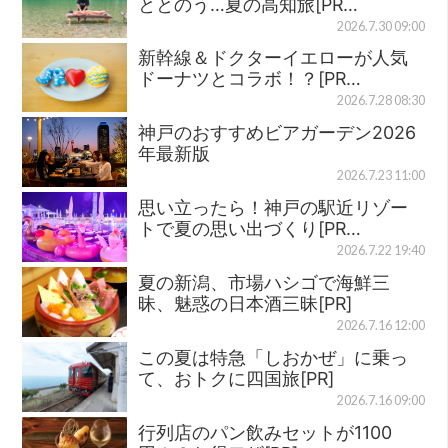
ととのう…夏の高知旅[PR…
2026.7.30 09:00
新幹線＆ドクターイエローが人気
ドーナツとコラボ！？[PR…
2026.7.28 08:30
神戸のおすすめビアガーデン2026
年最新版
2026.7.23 11:00
思い立ったら！神戸の駅近リゾー
トで夏の思い出づくり[PR…
2026.7.22 19:40
夏の新潟、市場ハシゴで海鮮三
昧、魅惑の日本酒三昧[PR]
2026.7.16 12:00
この夏は特急「しおかぜ」に乗っ
て、おトクに四国旅[PR]
2026.7.16 09:00
行列店のパン飲みセットが1100