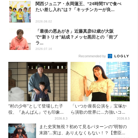
関西ジュニア・永岡蓮王、“24時間TVで食べ
たい差し入れ”は？「キッチンカーが良...
2026.08.02
「最後の悪あがき」近藤真彦62歳が大阪
で“新トリオ”結成？メッセ黒田との「街ブ
ラ...
2026.07.16
Recommended by
“村の少年”として登場した子
「いつか座長公演を」宝塚か
役、『あんぱん』でも印象的
ら演歌の世界に…力強いコブ
だった…視聴者驚き「どうり
シで聴かせる有沙瞳の目指す
2026.8.3
2026.8.5
で演技上手だと」
道とは
また史実無視？初めて見るパターンの“明智の
末路”…実は、ありえなくもない！？【豊臣兄