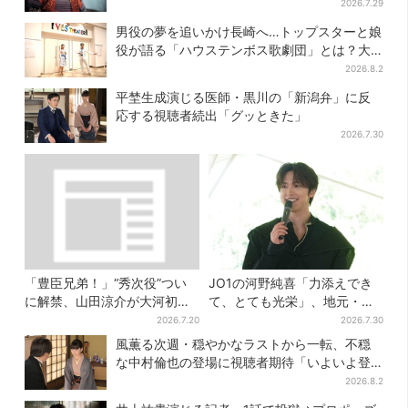
弟】
2026.7.29
男役の夢を追いかけ長崎へ…トップスターと娘
役が語る「ハウステンボス歌劇団」とは？大
阪で初公演開催
2026.8.2
平埜生成演じる医師・黒川の「新潟弁」に反
応する視聴者続出「グッときた」
2026.7.30
「豊臣兄弟！」“秀次役”つい
JO1の河野純喜「力添えでき
に解禁、山田涼介が大河初出
て、とても光栄」、地元・奈
演「まさかの」「楽しみすぎ
良へ凱旋！学生時代の思い出
2026.7.20
2026.7.30
る」
エピソードも
風薫る次週・穏やかなラストから一転、不穏
な中村倫也の登場に視聴者期待「いよいよ登
場だ」
2026.8.2