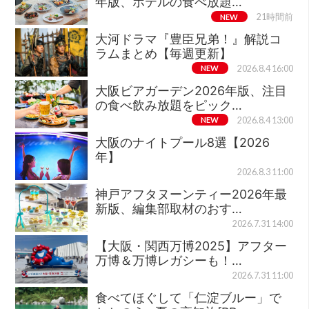
年版、ホテルの食べ放題…
NEW
21時間前
大河ドラマ『豊臣兄弟！』解説コ
ラムまとめ【毎週更新】
NEW
2026.8.4 16:00
大阪ビアガーデン2026年版、注目
の食べ飲み放題をピック…
NEW
2026.8.4 13:00
大阪のナイトプール8選【2026
年】
2026.8.3 11:00
神戸アフタヌーンティー2026年最
新版、編集部取材のおす…
2026.7.31 14:00
【大阪・関西万博2025】アフター
万博＆万博レガシーも！…
2026.7.31 11:00
食べてほぐして「仁淀ブルー」で