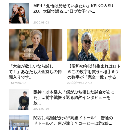
ME:I「覚悟は見せていきたい」KEIKO＆SU
ZU、大阪で語る…“日プ女子”か...
2026.08.03
「大金が欲しいなら試し
【昭和43年以前生まれはロト
て！」あなたも大金持ちの仲
６この数字を買うべき】6つ
間入りです。
の数字が「完全一致」する
方...
Il Sereno AD
株式会社MURA AD
阪神・才木浩人「僕がぶち壊した試合があっ
た」…前半戦振り返る独占インタビューを
放...
2026.07.20
関西に4店舗だけの“高級ドトール”…普通の
ドトールと、何が違う？コーヒーは約2倍...