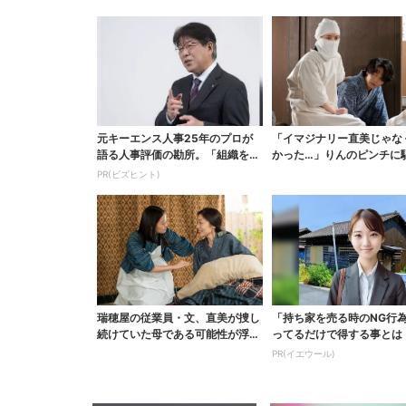
元キーエンス人事25年のプロが
「イマジナリー直美じゃな
語る人事評価の勘所。「組織を腐
かった…」りんのピンチに
らせるNG評価」とは...
ける直美、ベストなタ...
PR(ビズヒント)
瑞穂屋の従業員・文、直美が捜し
「持ち家を売る時のNG行
続けていた母である可能性が浮
ってるだけで得する事とは
上？ SNS驚き「灯台...
PR(イエウール)