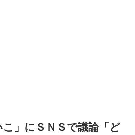
いこ」にＳＮＳで議論「ど