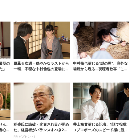
最期の
風薫る次週・穏やかなラストから
中村倫也演じる“謎の男”、意外な
た」
一転、不穏な中村倫也の登場に視
場所から現る…視聴者歓喜「こん
聴者期待「いよいよ登...
な登場シーンとは」
りん、
稲盛氏に論破・叱責され目が覚め
井上祐貴演じる記者、1話で投獄
者心配
た。経営者がバランスすべき2つ
→プロポーズのスピード感に視聴
の背反
者驚き「横沢さんだけ...
PR(ビズヒント)