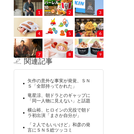
1
2
3
4
5
6
7
8
9
関連記事
矢作の意外な事実が発覚、ＳＮ
Ｓ「全部持ってかれた」
竜星涼、朝ドラとのギャップに
「同一人物に見えない」と話題
横山裕、ヒロインの兄役で朝ド
ラ初出演「まさか自分が」
「２人でもいいけど」和彦の発
言にＳＮＳ総ツッコミ