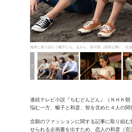
海岸に座り語らう暢子たち。左から、砂川智（前田公輝）、比嘉
連続テレビ小説『ちむどんどん』（ＮＨＫ朝
悩む一方、暢子と和彦、智を含めた４人の関
念願のファッションに関する記事に取り組む
せられる企画書を出すため、恋人の和彦（宮