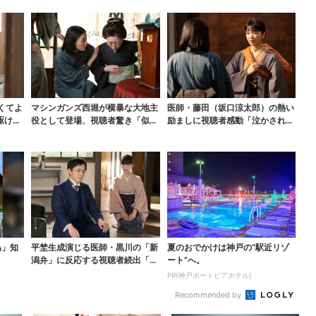
くてよ
マシンガンズ西堀が横暴な大地主
医師・藤田（坂口涼太郎）の熱い
駆けつ
役として登場、視聴者驚き「似て
励ましに視聴者感動「泣かされる
る人かと思ったら…」
と思ってなかった」
為」知
平埜生成演じる医師・黒川の「新
夏のおでかけは神戸の”駅近リゾ
潟弁」に反応する視聴者続出「グ
ート”へ。
ッときた」
PR(神戸ポートピアホテル)
Recommended by