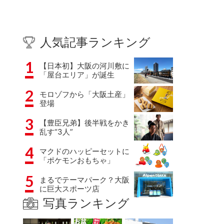
人気記事ランキング
1
【日本初】大阪の河川敷に
「屋台エリア」が誕生
2
モロゾフから「大阪土産」
登場
3
【豊臣兄弟】後半戦をかき
乱す“3人”
4
マクドのハッピーセットに
「ポケモンおもちゃ」
5
まるでテーマパーク？大阪
に巨大スポーツ店
写真ランキング