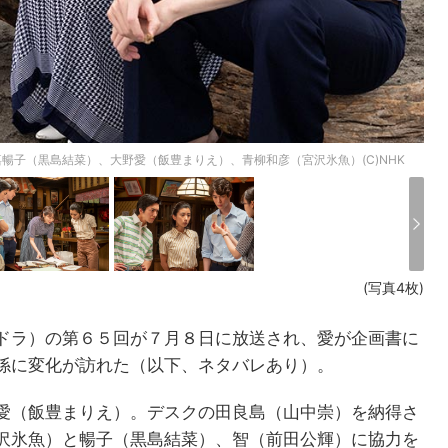
暢子（黒島結菜）、大野愛（飯豊まりえ）、青柳和彦（宮沢氷魚）(C)NHK
(写真4枚)
ドラ）の第６５回が７月８日に放送され、愛が企画書に
係に変化が訪れた（以下、ネタバレあり）。
愛（飯豊まりえ）。デスクの田良島（山中崇）を納得さ
沢氷魚）と暢子（黒島結菜）、智（前田公輝）に協力を