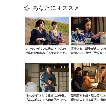
あなたにオススメ
シマケンがついに告白？ りんの
直美と文、親子が過ごした
反応にSNS祝福「さすがに伝わっ
時間にSNS号泣「大泣きし
たよね？」
“村の少年”として登場した子役、
新潟行きを娘・環に伝えた
『あんぱん』でも印象的だった…
環の大人すぎる反応に視聴
視聴者驚き「演技上...
「人生何回目？」