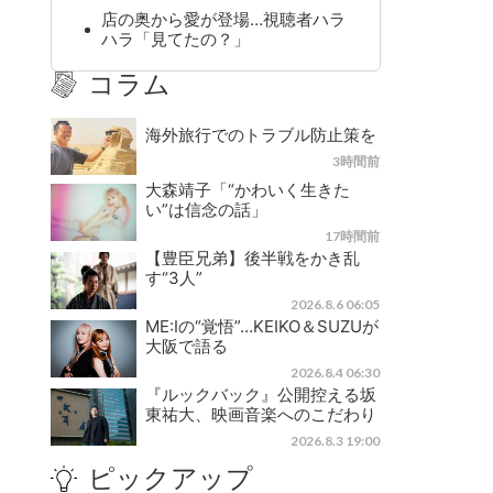
店の奥から愛が登場…視聴者ハラ
ハラ「見てたの？」
コラム
海外旅行でのトラブル防止策を
3時間前
大森靖子「“かわいく生きた
い”は信念の話」
17時間前
【豊臣兄弟】後半戦をかき乱
す“3人”
2026.8.6 06:05
ME:Iの“覚悟”…KEIKO＆SUZUが
大阪で語る
2026.8.4 06:30
『ルックバック』公開控える坂
東祐大、映画音楽へのこだわり
2026.8.3 19:00
ピックアップ