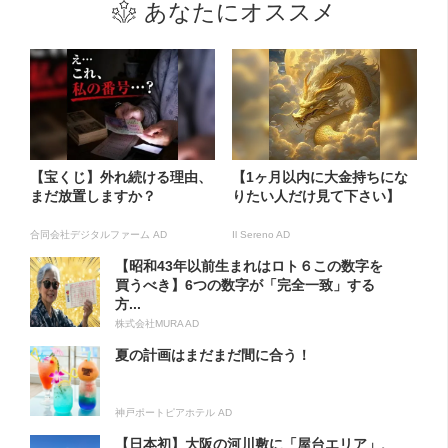
あなたにオススメ
【宝くじ】外れ続ける理由、
【1ヶ月以内に大金持ちにな
まだ放置しますか？
りたい人だけ見て下さい】
合同会社デジタルファーム AD
Il Sereno AD
【昭和43年以前生まれはロト６この数字を
買うべき】6つの数字が「完全一致」する
方...
株式会社MURA AD
夏の計画はまだまだ間に合う！
神戸ポートピアホテル AD
【日本初】大阪の河川敷に「屋台エリア」、