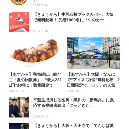
2026.08.04
【きょうから】牛乳石鹸ブックカバー、大阪
で無料配布！ 先着1000名に「牛のカー...
2026.08.07
【あすから】完売続出…銀だ
【あすから】大阪・なんば
こ「夏の回数券」、“最大281
で“アイス1万個”無料配布…2
1円”お得に！数量限定で
日間限定で、ロッテの人気
商...
2026.07.31
2026.08.02
平埜生成演じる医師・黒川の「新潟弁」に反
応する視聴者続出「グッときた」
2026.07.30
【きょうから】大阪・天王寺で「てんしば夏