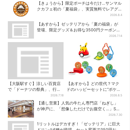
【きょうから】限定ポーチは今だけ…サンマル
クカフェ初の「夏福袋」、実質無料でレアグ
ッズが手に入る
2026.8.4
【あすから】ゼッテリアから「夏の福袋」が
登場、限定グッズ＆お得な3500円クーポン付
き
2026.7.14
【大阪駅すぐ】涼しい百貨店
【あすから】どの世代？マク
で「ドーナツの祭典」、行列
ドのハッピーセットに“ポケモ
店の“できたて”＆限定メニュ
ンおもちゃ”、歴代30匹に「懐
2026.7.18
2026.8.5
ーも
かしい」と喜びの声
【通し営業】人気の牛たん専門店「ねぎし」
が神戸に、「想像しただけでお腹空く…」SNS
で喜びの声
2026.7.30
1リットルはデカすぎ！「ゼッテリア」に巨大
ドリンク6種が登場、セット変更で350円お得