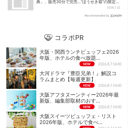
典」、販売30分で完売…“ほうせき箱”の限定メ
ニューも
2026.7.22
Recommended by
コラボPR
大阪・関西ランチビュッフェ2026
年版、ホテルの食べ放題…
NEW
2026.8.7 14:00
大河ドラマ『豊臣兄弟！』解説コ
ラムまとめ【毎週更新】
NEW
2026.8.7 14:00
大阪アフタヌーンティー2026年最
新版、編集部取材のおす…
NEW
2026.8.7 14:00
大阪スイーツビュッフェ・リスト
2026年版、ホテルで食べ…