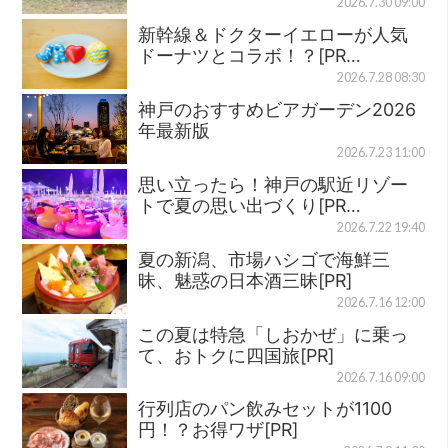
2026.7.30 09:00
新幹線＆ドクターイエローが人気
ドーナツとコラボ！？[PR…
2026.7.28 08:30
神戸のおすすめビアガーデン2026
年最新版
2026.7.23 11:00
思い立ったら！神戸の駅近リゾー
トで夏の思い出づくり[PR…
2026.7.22 19:40
夏の新潟、市場ハシゴで海鮮三
昧、魅惑の日本酒三昧[PR]
2026.7.16 12:00
この夏は特急「しおかぜ」に乗っ
て、おトクに四国旅[PR]
2026.7.16 09:00
行列店のパン飲みセットが1100
円！？お得ワザ[PR]