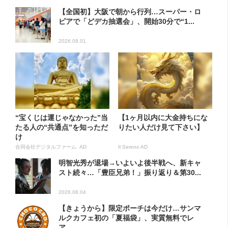
【全国初】大阪で朝から行列…スーパー・ロ
ピアで「どデカ抽選会」、開始30分で“1...
2026.08.01
“宝くじは運じゃなかった”当
【1ヶ月以内に大金持ちにな
たる人の“共通点”を知っただ
りたい人だけ見て下さい】
け
合同会社デジタルファーム AD
Il Sereno AD
明智光秀が退場→いよいよ後半戦へ、新キャ
スト続々…「豊臣兄弟！」振り返り＆第30...
2026.08.04
【きょうから】限定ポーチは今だけ…サンマ
ルクカフェ初の「夏福袋」、実質無料でレ
ア...