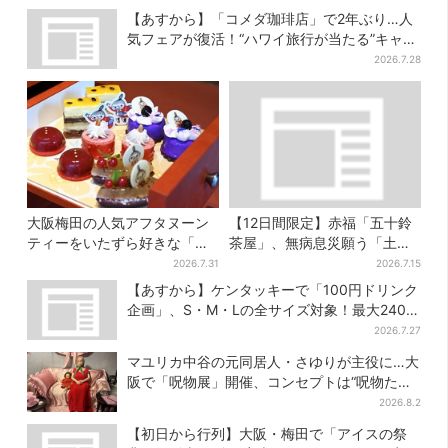
【あすから】「コメダ珈琲店」で2年ぶり…人
気フェアが復活！“ハワイ旅行が当たる”キャン
ペーンも
2026.7.28
大阪梅田の人気アフタヌーン
【12日間限定】赤福「五十鈴
ティーをいたずら好きな「リ
茶屋」、無病息災願う「土用
トルミイ」がジャック！「ム
さわ餅」販売スタート 関西8
2026.7.31
2026.7.15
ーミン」たちとバカンスへ
カ所でも買える
【あすから】ケンタッキーで「100円ドリンク
企画」、S・M・Lの全サイズ対象！最大240円
お得に
2026.7.27
マユリカ中谷の元同居人・さゆりが主役に…大
阪で「呪物展」開催、コンセプトは“呪物たち
のお茶会”
2026.8.2
【初日から行列】大阪・梅田で「アイスの祭