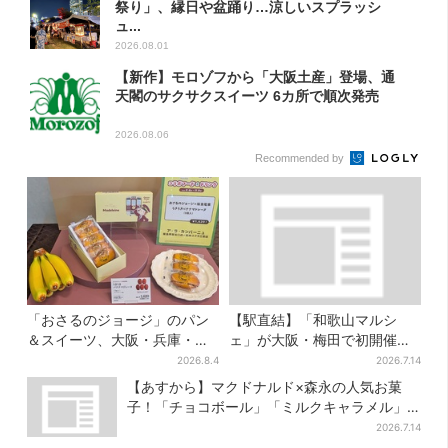
祭り」、縁日や盆踊り…涼しいスプラッシ
ュ...
2026.08.01
【新作】モロゾフから「大阪土産」登場、通
天閣のサクサクスイーツ 6カ所で順次発売
2026.08.06
Recommended by
「おさるのジョージ」のパン
【駅直結】「和歌山マルシ
＆スイーツ、大阪・兵庫・京
ェ」が大阪・梅田で初開催！
都限定で【きょうから】発売
桃・シャインマスカット・巨
2026.8.4
2026.7.14
スタート
峰がずらり
【あすから】マクドナルド×森永の人気お菓
子！「チョコボール」「ミルクキャラメル」
があのスイーツに変身…6年ぶり復活シェイク
2026.7.14
も