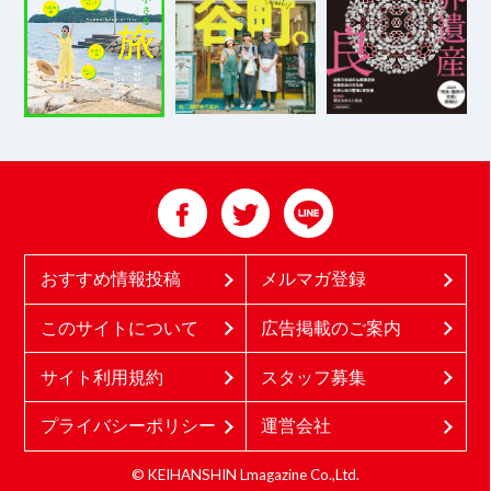
おすすめ情報投稿
メルマガ登録
このサイトについて
広告掲載のご案内
サイト利用規約
スタッフ募集
プライバシーポリシー
運営会社
© KEIHANSHIN Lmagazine Co.,Ltd.