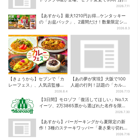
に
2026.7.11
【あすから】最大1210円お得…ケンタッキー
の「お盆パック」、2週間だけ！数量限定シー
ル付き
2026.8.3
【きょうから】セブンで「カ
【あの夢が実現】大阪で100
レーフェス」、人気店監修メ
人超の行列！話題の「カルピ
ニューなど全15品！お得な割
スじゃぐち」本格始動、2030
2026.8.4
2026.7.13
引キャンペーンは2週間だけ
年までに1000台へ
【3日間】モロゾフ「復活してほしい」No.1ス
イーツ、2万3865票から選ばれた名作を限定
販売
2026.7.30
【あすから】バーガーキングから夏限定の新
作！3種のステーキワッパー「暑さ乗り切れそ
う」と話題に
2026.7.16