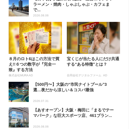
ラーメン・焼肉・しゃぶしゃぶ・カフェま
で...
2026.08.06
８月のロト6はこの方法で買
宝くじが当たる人にだけ共通
え!!６つの数字が『完全一
する“ある特徴”とは？
致』する方法
株式会社MURA AD
合同会社デジタルファーム AD
【500円〜】大阪の“市民ナイトプール”3
選…夜だから涼しい＆コスパ最強
2026.07.31
【あすオープン】大阪・梅田に「まるでテー
マパーク」な巨大スポーツ店、461ブラン...
2026.08.06