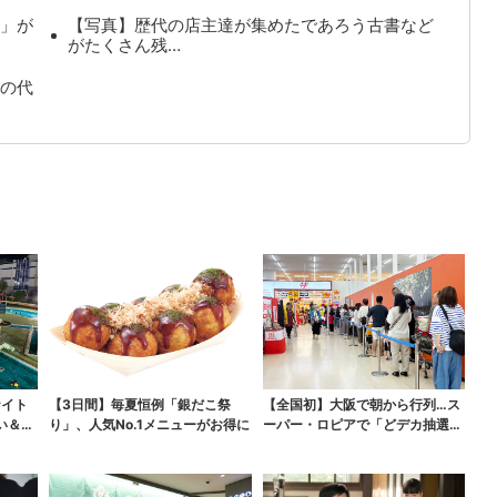
」が
【写真】歴代の店主達が集めたであろう古書など
がたくさん残…
の代
ナイト
【3日間】毎夏恒例「銀だこ祭
【全国初】大阪で朝から行列…ス
い＆コ
り」、人気No.1メニューがお得に
ーパー・ロピアで「どデカ抽選
会」、開始30分で“1...