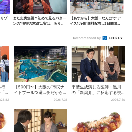
近リゾ
また史実無視？初めて見るパター
【あすから】大阪・なんばで“ア
ンの“明智の末路”…実は、ありえ
イス1万個”無料配布…2日間限定
なくもない！？【豊...
で、ロッテの人気商...
Recommended by
ら行
【500円〜】大阪の“市民ナ
平埜生成演じる医師・黒川
で「ど
イトプール”3選…夜だから涼
の「新潟弁」に反応する視
分
しい＆コスパ最強
聴者続出「グッときた」
026.8.1
2026.7.31
2026.7.30
も