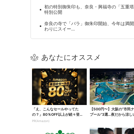
初の特別御朱印も、奈良・興福寺の「五重塔
特別公開
奈良の寺で「バラ」御朱印開始、今年は満開
わりにスイー…
あなたにオススメ
「え、こんなセールやってた
【500円〜】大阪の“市民
の？」80％OFF以上が続々登
プール”3選…夜だから涼し
場！Amazonの本気が...
スパ最強
PR(Amazon)