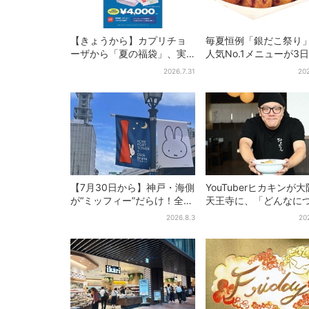
【きょうから】カプリチョ
毎夏恒例「銀だこ祭り
ーザから「夏の福袋」、実
人気No.1メニューが3
質無料…？値段以上の食事券
けお得に
2026.7.31
202
＆限定アイテム付き
【7月30日から】神戸・海側
YouTuberヒカキンが
が“ミッフィー”だらけ！全16
天王寺に、「どんなに
施設でパン、スイーツ、ナ
い時でも…」ラーメン
2026.8.3
20
イトマーケットも
セイキンとの思い出を