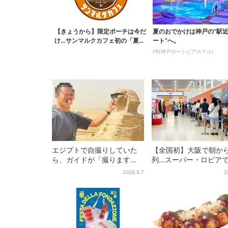
【きょうから】限定ポーチは今だ
夏のおでかけは神戸の”駅
け…サンマルクカフェ初の「夏福
ート”へ。
袋」、実質無料でレア...
PR(神戸ポートピアホテル)
エジプトで自撮りしていた
【全国初】大阪で朝か
ら、ガイドが「撮ります
列…スーパー・ロピア
よ！」→ノリノリでポーズ
デカ抽選会」、開始30
2026.8.7
2
を取っていたら…… 海外旅
で“1等黒毛和牛”の当選
行でのトラブル防止策を