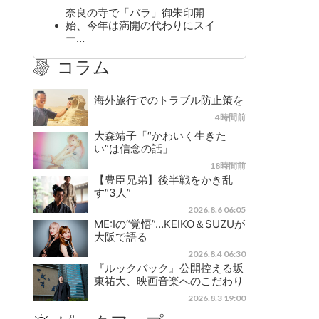
奈良の寺で「バラ」御朱印開
始、今年は満開の代わりにスイ
ー…
コラム
海外旅行でのトラブル防止策を
4時間前
大森靖子「“かわいく生きた
い”は信念の話」
18時間前
【豊臣兄弟】後半戦をかき乱
す“3人”
2026.8.6 06:05
ME:Iの“覚悟”…KEIKO＆SUZUが
大阪で語る
2026.8.4 06:30
『ルックバック』公開控える坂
東祐大、映画音楽へのこだわり
2026.8.3 19:00