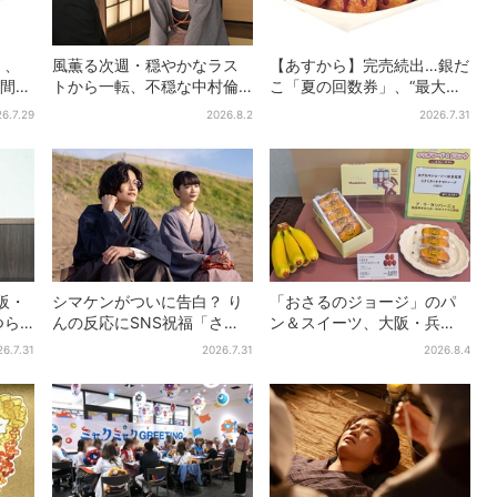
」、
風薫る次週・穏やかなラス
【あすから】完売続出…銀だ
日間だ
トから一転、不穏な中村倫
こ「夏の回数券」、“最大
也の登場に視聴者期待「い
2811円”お得に！数量限定で
6.7.29
2026.8.2
2026.7.31
よいよ登場だ」
大阪・
シマケンがついに告白？ り
「おさるのジョージ」のパ
つら
んの反応にSNS祝福「さす
ン＆スイーツ、大阪・兵
愛＆兄
がに伝わったよね？」
庫・京都限定で【きょうか
26.7.31
2026.7.31
2026.8.4
語る
ら】発売スタート