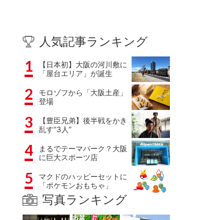
人気記事ランキング
1
【日本初】大阪の河川敷に
「屋台エリア」が誕生
2
モロゾフから「大阪土産」
登場
3
【豊臣兄弟】後半戦をかき
乱す“3人”
4
まるでテーマパーク？大阪
に巨大スポーツ店
5
マクドのハッピーセットに
「ポケモンおもちゃ」
写真ランキング