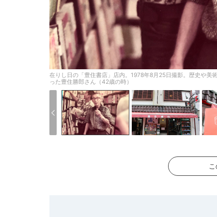
在りし日の「豊住書店」店内。1978年8月25日撮影。歴史や
った豊住勝郎さん（42歳の時）
こ