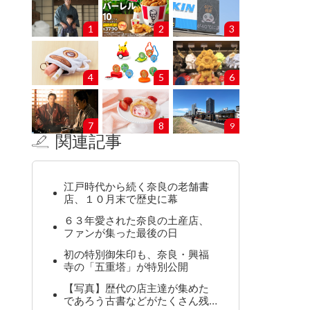
1
2
3
4
5
6
7
8
9
関連記事
江戸時代から続く奈良の老舗書
店、１０月末で歴史に幕
６３年愛された奈良の土産店、
ファンが集った最後の日
初の特別御朱印も、奈良・興福
寺の「五重塔」が特別公開
【写真】歴代の店主達が集めた
であろう古書などがたくさん残…