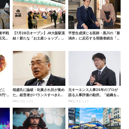
後半戦
【7月28日オープン】JR大阪駅直
平埜生成演じる医師・黒川の「新
臣兄
結！新たな「お土産ショップ」、
潟弁」に反応する視聴者続出「グ
銘菓バラ売りで地...
ッときた」
だこ
稲盛氏に論破・叱責され目が覚め
元キーエンス人事25年のプロが
1円”お
た。経営者がバランスすべき2つ
語る人事評価の勘所。「組織を腐
の背反
らせるNG評価」とは...
PR(ビズヒント)
PR(ビズヒント)