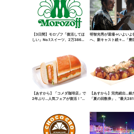
【3日間】モロゾフ「復活してほ
明智光秀が退場→いよいよ
しい」No.1スイーツ、2万3865
へ、新キャスト続々…「豊
票から選ばれた...
弟！」振り返り＆第30...
【あすから】「コメダ珈琲店」で
【あすから】完売続出…銀
2年ぶり…人気フェアが復活！“ハ
「夏の回数券」、“最大281
ワイ旅行が当たる”...
得に！数量限定で