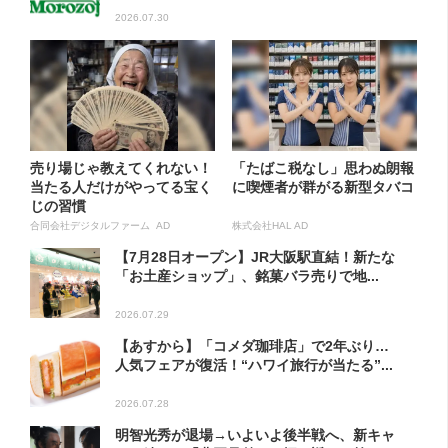
2026.07.30
売り場じゃ教えてくれない！
「たばこ税なし」思わぬ朗報
当たる人だけがやってる宝く
に喫煙者が群がる新型タバコ
じの習慣
合同会社デジタルファーム AD
株式会社HAL AD
【7月28日オープン】JR大阪駅直結！新たな
「お土産ショップ」、銘菓バラ売りで地...
2026.07.29
【あすから】「コメダ珈琲店」で2年ぶり…
人気フェアが復活！“ハワイ旅行が当たる”...
2026.07.28
明智光秀が退場→いよいよ後半戦へ、新キャ