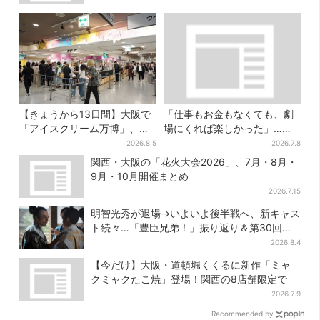
【きょうから13日間】大阪で
「仕事もお金もなくても、劇
「アイスクリーム万博」、全
場にくれば楽しかった」…大
国34ブランド・100種超…初
阪“マンゲキ卒業”芸人が語
2026.8.5
2026.7.8
登場の「チョコソフト」に行
る、漫才を磨き続けた日々
関西・大阪の「花火大会2026」、7月・8月・
列
9月・10月開催まとめ
2026.7.15
明智光秀が退場→いよいよ後半戦へ、新キャス
ト続々…「豊臣兄弟！」振り返り＆第30回あ
らすじ
2026.8.4
【今だけ】大阪・道頓堀くくるに新作「ミャ
クミャクたこ焼」登場！関西の8店舗限定で
2026.7.9
Recommended by