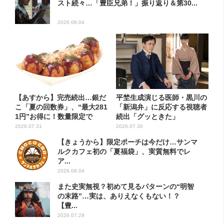
スト続々…「豊臣兄弟！」振り返り＆第30...
2026.08.04
【あすから】完売続出…銀だ
平埜生成演じる医師・黒川の
こ「夏の回数券」、“最大281
「新潟弁」に反応する視聴者
1円”お得に！数量限定で
続出「グッときた」
2026.07.31
2026.07.30
【きょうから】限定ポーチは今だけ…サンマ
ルクカフェ初の「夏福袋」、実質無料でレ
ア...
2026.08.04
また史実無視？初めて見るパターンの“明智
の末路”…実は、ありえなくもない！？
【豊...
2026.07.29