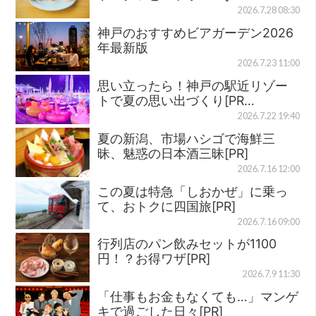
2026.7.28 08:30
神戸のおすすめビアガーデン2026
年最新版
2026.7.23 11:00
思い立ったら！神戸の駅近リゾー
トで夏の思い出づくり[PR…
2026.7.22 19:40
夏の新潟、市場ハシゴで海鮮三
昧、魅惑の日本酒三昧[PR]
2026.7.16 12:00
この夏は特急「しおかぜ」に乗っ
て、おトクに四国旅[PR]
2026.7.16 09:00
行列店のパン飲みセットが1100
円！？お得ワザ[PR]
2026.7.9 11:30
「仕事もお金もなくても…」マンゲ
キで過ごした日々[PR]