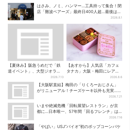
はさみ、ノミ、ハンマー…工具持って集合！閉
店「難波ベアーズ」最終日400人超…最後は
「もう帰ってください」
2026.8.1
【夏休み】阪急うめだで「鉄
【あすから】人気店「カフェ
道イベント」、大型ジオラマ
タナカ」大阪・梅田にレア商
＆運転体験コーナー…豪華ゲ
品集結…本店人気パン＆限定
2026.7.13
2026.8.6
ストも4人登場
クッキー缶も！ 7日間の夏イ
【大阪駅直結】梅田の「りくろーおじさん」
ベント
がリニューアル！チーズケーキ以外も充実…並
ばず買える「ロッカー」も設置
2026.7.21
いまや絶滅危機「回転展望レストラン」が京
都に…日本唯一、57年間「回るフレンチ」は
絶景ランチの穴場
2026.7.16
「やばい」USJ“バイオ”初のポップコーンバケ