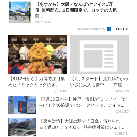
【あすから】大阪・なんばで“アイス1万
個”無料配布…2日間限定で、ロッテの人気
商...
2026.08.02
Recommended by
【8月2日から】万博で注目集
【7月スタート】脱力系のかわ
めた「ミャクミャク焼き」初
いさに大人も夢中…！ 芦屋の
グッズ化！大阪・梅田だけの
美術館で「チェコ絵本」展、
2026.8.1
2026.7.23
新商品が登場
老舗文具メーカーのグッズに
【7月30日から】神戸・海側が“ミッフィー”だ
も注目
らけ！全16施設でパン、スイーツ、ナイトマ
ーケットも
2026.8.3
【暑さ対策】大阪の駅で「日傘」借りられ
る！返却どこでもOK、熱中症対策にシェアサ
ービス拡大
2026.7.31