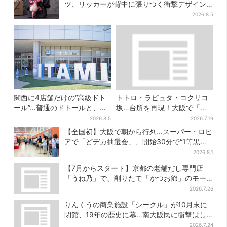
ツ、リッカーが背中に張りつく衝撃デザイン
に騒然…フレーバーにも反応
2026.8.5
関西に4店舗だけの“高級ドト
トトロ・ラピュタ・コクリコ
ール”…普通のドトールと、何
坂…台所を再現！大阪で「ジ
が違う？コーヒーは約2倍の
ブリ」の世界に浸れる 「食」
2026.8.5
2026.7.19
600円
の展示とは？
【全国初】大阪で朝から行列…スーパー・ロピ
アで「どデカ抽選会」、開始30分で“1等黒毛
和牛”の当選も
2026.8.1
【7月からスタート】京都の老舗だし専門店
「うね乃」で、削りたて「かつお節」のモー
ニング登場
2026.7.26
りんくうの商業施設「シークル」が10月末に
閉館、19年の歴史に幕…南大阪民に衝撃はし
る
2026.7.24