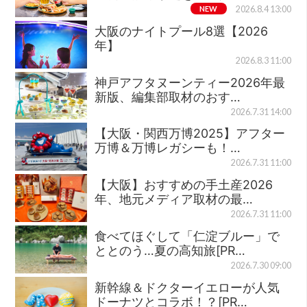
NEW
2026.8.4 13:00
大阪のナイトプール8選【2026
年】
2026.8.3 11:00
神戸アフタヌーンティー2026年最
新版、編集部取材のおす…
2026.7.31 14:00
【大阪・関西万博2025】アフター
万博＆万博レガシーも！…
2026.7.31 11:00
【大阪】おすすめの手土産2026
年、地元メディア取材の最…
2026.7.31 11:00
食べてほぐして「仁淀ブルー」で
ととのう…夏の高知旅[PR…
2026.7.30 09:00
新幹線＆ドクターイエローが人気
ドーナツとコラボ！？[PR…