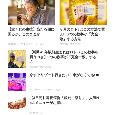
【宝くじの裏技】当たる側に
８月のロト6はこの方法で買
回るか、このままか
え!!６つの数字が『完全一
致』する方法
合同会社デジタルファーム AD
株式会社MURA AD
【昭和43年以前生まれはロト６この数字を
買うべき】6つの数字が「完全一致」する
方...
株式会社MURA AD
今すぐリゾート行きたい！車がなくてもOK
神戸ポートピアホテル AD
【3日間】毎夏恒例「銀だこ祭り」、人気N
o.1メニューがお得に
2026.07.29