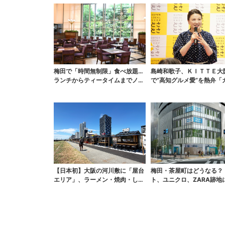
梅田で「時間無制限」食べ放題…
島崎和歌子、ＫＩＴＴＥ大
ランチからティータイムまでノン
で“高知グルメ愛”を熱弁「
ストップで約60種を...
は塩派」「ちくキュウが...
【日本初】大阪の河川敷に「屋台
梅田・茶屋町はどうなる？ 
エリア」、ラーメン・焼肉・しゃ
ト、ユニクロ、ZARA跡地
ぶしゃぶ・カフェまで...
続々…再開発も予定