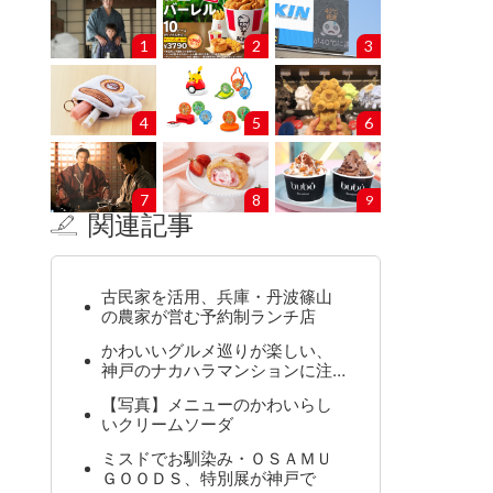
1
2
3
4
5
6
7
8
9
関連記事
古民家を活用、兵庫・丹波篠山
の農家が営む予約制ランチ店
かわいいグルメ巡りが楽しい、
神戸のナカハラマンションに注…
【写真】メニューのかわいらし
いクリームソーダ
ミスドでお馴染み・ＯＳＡＭＵ
ＧＯＯＤＳ、特別展が神戸で