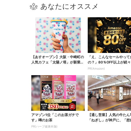
あなたにオススメ
【あすオープン】大阪・中崎町の
「え、こんなセールやって
人気カフェ「太陽ノ塔」が新業
の？」80％OFF以上が続々
態！ジェラート＆クレー...
場！Amazonの本気が...
PR(Amazon)
アマゾン1位「このお茶ガチで
【通し営業】人気の牛たん
す」噂のお茶
「ねぎし」が神戸に、「想
だけでお腹空く…」S...
PR(ハーブ健康本舗)