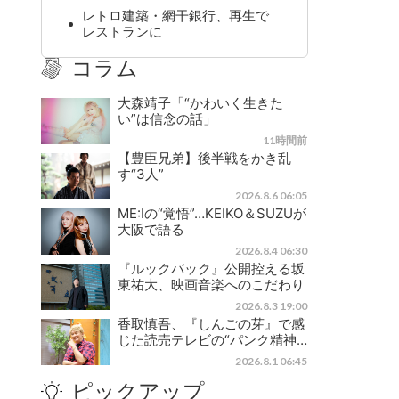
レトロ建築・網干銀行、再生で
レストランに
コラム
大森靖子「“かわいく生きた
い”は信念の話」
11時間前
【豊臣兄弟】後半戦をかき乱
す“3人”
2026.8.6 06:05
ME:Iの“覚悟”…KEIKO＆SUZUが
大阪で語る
2026.8.4 06:30
『ルックバック』公開控える坂
東祐大、映画音楽へのこだわり
2026.8.3 19:00
香取慎吾、『しんごの芽』で感
じた読売テレビの“パンク精神…
2026.8.1 06:45
ピックアップ