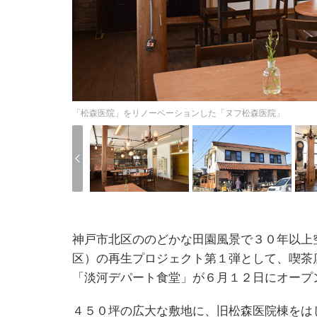
「松森医院」をリノーベーションした「ヌフ松森医院」
神戸市北区ののどかな田園風景で３０年以上
区）の再生プロジェクト第１弾として、喫茶
「淡河デパート食堂」が６月１２日にオープ
４５０坪の広大な敷地に、旧松森医院棟をは