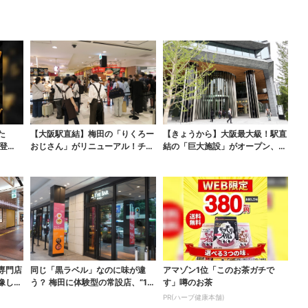
た
【大阪駅直結】梅田の「りくろー
【きょうから】大阪最大級！駅直
登
おじさん」がリニューアル！チー
結の「巨大施設」がオープン、誰
ズケーキ以外も充実…...
でも行ける“無料の屋...
専門店
同じ「黒ラベル」なのに味が違
アマゾン1位「このお茶ガチで
像した
う？ 梅田に体験型の常設店、“1人
す」噂のお茶
2杯まで”で0次会...
PR(ハーブ健康本舗)