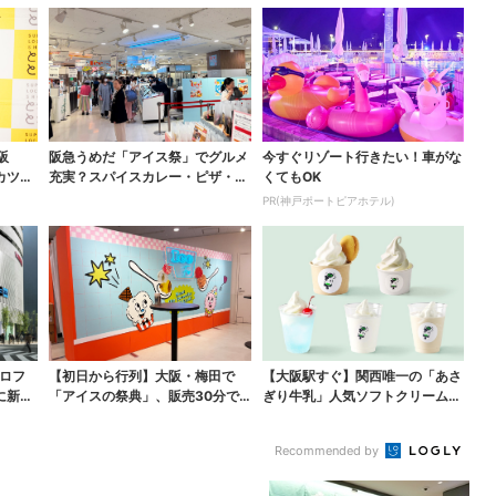
阪
阪急うめだ「アイス祭」でグルメ
今すぐリゾート行きたい！車がな
カツオ
充実？スパイスカレー・ピザ・ポ
くてもOK
テト…“しょっぱいも...
PR(神戸ポートピアホテル)
ロフ
【初日から行列】大阪・梅田で
【大阪駅すぐ】関西唯一の「あさ
に新店
「アイスの祭典」、販売30分で
ぎり牛乳」人気ソフトクリームが
完売…“ほうせき箱”の...
進化…ここだけの新メ...
Recommended by