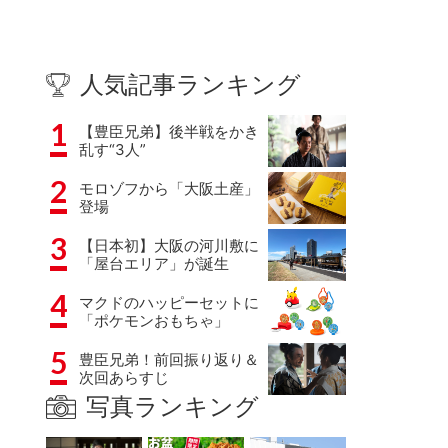
人気記事ランキング
1
【豊臣兄弟】後半戦をかき
乱す“3人”
2
モロゾフから「大阪土産」
登場
3
【日本初】大阪の河川敷に
「屋台エリア」が誕生
4
マクドのハッピーセットに
「ポケモンおもちゃ」
5
豊臣兄弟！前回振り返り＆
次回あらすじ
写真ランキング