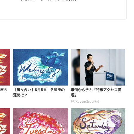
星座の
【魔女占い】8月5日 各星座の
事例から学ぶ『特権アクセス管
運勢は？
理』
PR(KeeperSecurity)