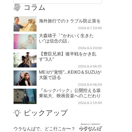
コラム
海外旅行でのトラブル防止策を
2026.8.7 10:00
大森靖子「“かわいく生きた
い”は信念の話」
2026.8.6 20:00
【豊臣兄弟】後半戦をかき乱
す“3人”
2026.8.6 06:05
ME:Iの“覚悟”…KEIKO＆SUZUが
大阪で語る
2026.8.4 06:30
『ルックバック』公開控える坂
東祐大、映画音楽へのこだわり
2026.8.3 19:00
ピックアップ
ウラなんばで、どこ行こか〜？