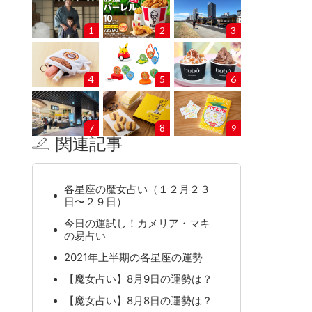
1
2
3
4
5
6
7
8
9
関連記事
各星座の魔女占い（１２月２３
日〜２９日）
今日の運試し！カメリア・マキ
の易占い
2021年上半期の各星座の運勢
【魔女占い】8月9日の運勢は？
【魔女占い】8月8日の運勢は？