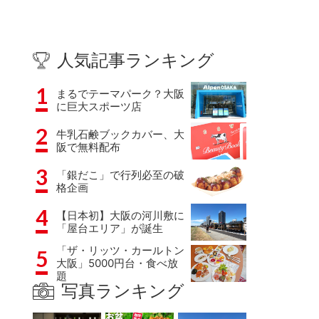
人気記事ランキング
1
まるでテーマパーク？大阪
に巨大スポーツ店
2
牛乳石鹸ブックカバー、大
阪で無料配布
3
「銀だこ」で行列必至の破
格企画
4
【日本初】大阪の河川敷に
「屋台エリア」が誕生
「ザ・リッツ・カールトン
5
大阪」5000円台・食べ放
題
写真ランキング