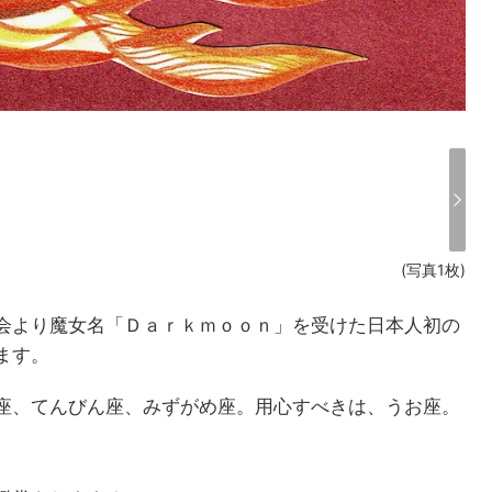
(写真1枚)
会より魔女名「Ｄａｒｋｍｏｏｎ」を受けた日本人初の
ます。
座、てんびん座、みずがめ座。用心すべきは、うお座。