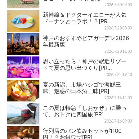
2026.7.30 09:00
新幹線＆ドクターイエローが人気
ドーナツとコラボ！？[PR…
2026.7.28 08:30
神戸のおすすめビアガーデン2026
年最新版
2026.7.23 11:00
思い立ったら！神戸の駅近リゾー
トで夏の思い出づくり[PR…
2026.7.22 19:40
夏の新潟、市場ハシゴで海鮮三
昧、魅惑の日本酒三昧[PR]
2026.7.16 12:00
この夏は特急「しおかぜ」に乗っ
て、おトクに四国旅[PR]
2026.7.16 09:00
行列店のパン飲みセットが1100
円！？お得ワザ[PR]