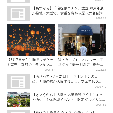
【あすから】「名探偵コナン」放送30周年展
が聖地・大阪で、貴重な資料＆歴代の名台詞
シーンも
2026.7.9
【8月7日から】昨年はチケッ
はさみ、ノミ、ハンマー…工
ト完売！京都で「ランタンフ
具持って集合！閉店「難波ベ
ェス」、最大3500の光が夜空
アーズ」最終日400人超…最
2026.8.4
2026.8.1
に…会場には縁日も
後は「もう帰ってください」
【あさって・7月21日】「ラミントンの日」
に、万博の味が大阪で復活…カフェで100
個“無料配布”
2026.7.19
【きょうから】大阪の温泉施設で初！ちょっ
と怖い…？体験型イベント、限定グルメ＆盆踊
りも
2026.8.8
【夏休み】阪急うめだで「鉄道イベント」、