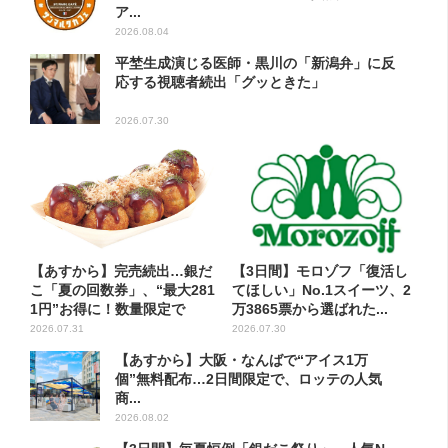
ア...
2026.08.04
平埜生成演じる医師・黒川の「新潟弁」に反
応する視聴者続出「グッときた」
2026.07.30
【あすから】完売続出…銀だ
【3日間】モロゾフ「復活し
こ「夏の回数券」、“最大281
てほしい」No.1スイーツ、2
1円”お得に！数量限定で
万3865票から選ばれた...
2026.07.31
2026.07.30
【あすから】大阪・なんばで“アイス1万
個”無料配布…2日間限定で、ロッテの人気
商...
2026.08.02