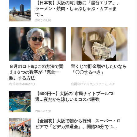
【日本初】大阪の河川敷に「屋台エリア」、
ラーメン・焼肉・しゃぶしゃぶ・カフェま
で...
2026.08.06
８月のロト6はこの方法で買
宝くじで貯金増やしたいなら
え!!６つの数字が『完全一
「〇〇するべき」
致』する方法
株式会社MURA AD
合同会社デジタルファーム AD
【500円〜】大阪の“市民ナイトプール”3
選…夜だから涼しい＆コスパ最強
2026.07.31
【全国初】大阪で朝から行列…スーパー・ロ
ピアで「どデカ抽選会」、開始30分で“1...