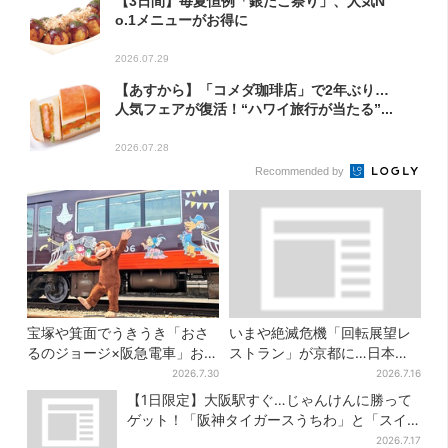
【3日間】毎夏恒例「銀だこ祭り」、人気N
o.1メニューがお得に
2026.07.29
【あすから】「コメダ珈琲店」で2年ぶり…
人気フェアが復活！“ハワイ旅行が当たる”...
2026.07.28
Recommended by
宝塚や箕面でうきうき「おさ
いまや絶滅危機「回転展望レ
るのジョージ×阪急電車」お披
ストラン」が京都に…日本唯
露目！マルーンの制服で神
一、57年間「回るフレンチ」
2026.7.30
2026.7.16
戸・宝塚・京都各線に添乗
は絶景ランチの穴場
【1日限定】大阪駅すぐ…じゃんけんに勝って
ゲット！「阪神タイガースうちわ」と「スイ
カ」の無料配布
2026.7.17