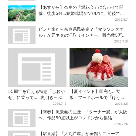
【あすから】奈良の「燈花会」に合わせて開
催！徒歩5分…結婚式場が“バル”に、前後で食
事が楽しめる
2026.8.7
ピンと来たら奈良県民確定？「マラソンタオ
ル」が元ネタの汗取りインナー、販売数5万枚
突破
2026.7.15
55周年を迎える特急「しおか
【夏イベント】即完も…大
ぜ」に乗って……割引きっぷ
阪・フードホールで「ほうせ
で、松山・道後温泉と南予を
き箱」の“限定かき氷”が復
2026.7.16
2026.8.5
満喫【大阪から愛媛へおトク
活！一夜限りの盆踊りも
【来春】風景画の巨匠…「ターナー展」が大阪
旅】
へ、作品80点以上がロンドンから集結
2026.7.26
【駅直結】「大丸芦屋」が全館リニューア