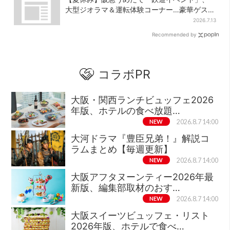
大型ジオラマ＆運転体験コーナー…豪華ゲスト
も4人登場
2026.7.13
Recommended by
コラボPR
大阪・関西ランチビュッフェ2026
年版、ホテルの食べ放題…
NEW
2026.8.7 14:00
大河ドラマ『豊臣兄弟！』解説コ
ラムまとめ【毎週更新】
NEW
2026.8.7 14:00
大阪アフタヌーンティー2026年最
新版、編集部取材のおす…
NEW
2026.8.7 14:00
大阪スイーツビュッフェ・リスト
2026年版、ホテルで食べ…