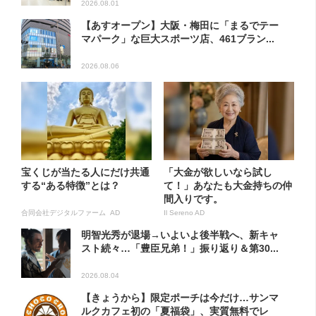
2026.08.01
【あすオープン】大阪・梅田に「まるでテー
マパーク」な巨大スポーツ店、461ブラン...
2026.08.06
宝くじが当たる人にだけ共通
「大金が欲しいなら試し
する“ある特徴”とは？
て！」あなたも大金持ちの仲
間入りです。
合同会社デジタルファーム AD
Il Sereno AD
明智光秀が退場→いよいよ後半戦へ、新キャ
スト続々…「豊臣兄弟！」振り返り＆第30...
2026.08.04
【きょうから】限定ポーチは今だけ…サンマ
ルクカフェ初の「夏福袋」、実質無料でレ