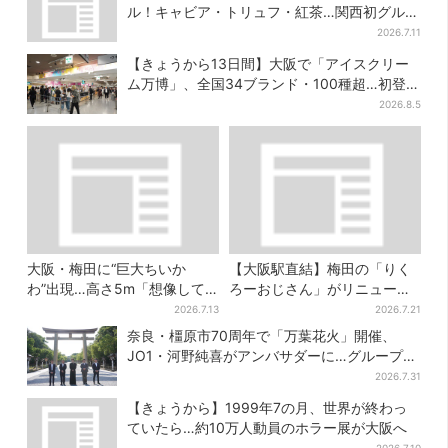
ル！キャビア・トリュフ・紅茶…関西初グルメ
＆焼き菓子も
2026.7.11
【きょうから13日間】大阪で「アイスクリー
ム万博」、全国34ブランド・100種超…初登場
の「チョコソフト」に行列
2026.8.5
大阪・梅田に“巨大ちいか
【大阪駅直結】梅田の「りく
わ”出現…高さ5m「想像して
ろーおじさん」がリニューア
たより結構デカい」「ちい
ル！チーズケーキ以外も充
2026.7.13
2026.7.21
さ…くはない」
実…並ばず買える「ロッカ
奈良・橿原市70周年で「万葉花火」開催、
ー」も設置
JO1・河野純喜がアンバサダーに…グループ楽
曲ともシンクロ
2026.7.31
【きょうから】1999年7の月、世界が終わっ
ていたら…約10万人動員のホラー展が大阪へ
2026.7.10