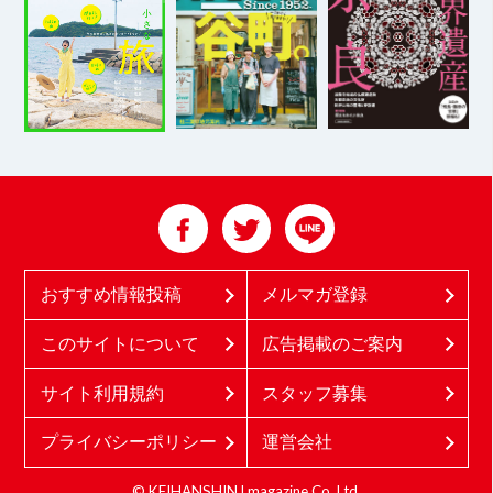
おすすめ情報投稿
メルマガ登録
このサイトについて
広告掲載のご案内
サイト利用規約
スタッフ募集
プライバシーポリシー
運営会社
© KEIHANSHIN Lmagazine Co.,Ltd.