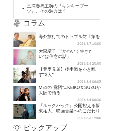
三浦春馬主演の『キンキーブー
ツ』、その魅力は？
コラム
海外旅行でのトラブル防止策を
2026.8.7 10:00
大森靖子「“かわいく生きた
い”は信念の話」
2026.8.6 20:00
【豊臣兄弟】後半戦をかき乱
す“3人”
2026.8.6 06:05
ME:Iの“覚悟”…KEIKO＆SUZUが
大阪で語る
2026.8.4 06:30
『ルックバック』公開控える坂
東祐大、映画音楽へのこだわり
2026.8.3 19:00
ピックアップ