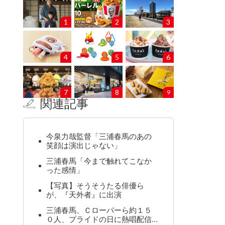
1
2
3
4
5
6
7
8
9
関連記事
今泉力哉監督「三浦春馬のあの
笑顔は演出じゃない」
三浦春馬「今まで触れてこなか
った感情」
【写真】そうそうたる俳優ら
が、『天外者』に出演
三浦春馬、Ｃローパーら約１５
０人、プライドの日に熱唱配信…