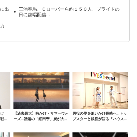
に出
三浦春馬、Ｃローパーら約１５０人、プライドの
日に熱唱配信…
力
んけ
【過去最大】時かけ・サマーウォ
男役の夢を追いかけ長崎へ…トッ
合戦に
ーズ…話題の「細田守」展が大阪
プスターと娘役が語る「ハウステ
で、貴重な資料に「泣...
ンボス歌劇団」とは？...