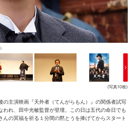
会
(写真10枚)
後の主演映画『天外者（てんがらもん）』の関係者試写
なわれ、田中光敏監督が登壇。この日は五代の命日でも
さんの冥福を祈る１分間の黙とうを捧げてからスタート