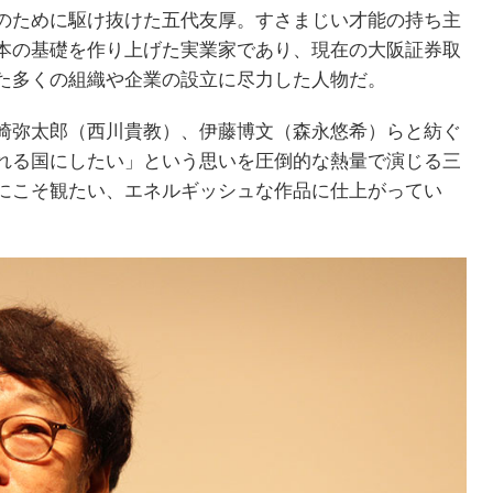
のために駆け抜けた五代友厚。すさまじい才能の持ち主
本の基礎を作り上げた実業家であり、現在の大阪証券取
た多くの組織や企業の設立に尽力した人物だ。
崎弥太郎（西川貴教）、伊藤博文（森永悠希）らと紡ぐ
れる国にしたい」という思いを圧倒的な熱量で演じる三
にこそ観たい、エネルギッシュな作品に仕上がってい