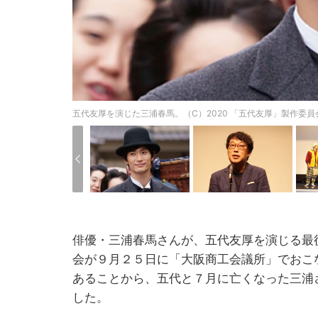
五代友厚を演じた三浦春馬。（C）2020 「五代友厚」製作委員
俳優・三浦春馬さんが、五代友厚を演じる最
会が９月２５日に「大阪商工会議所」でおこ
あることから、五代と７月に亡くなった三浦
した。