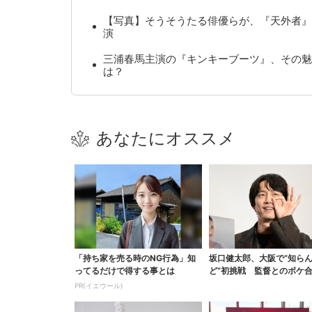
【写真】そうそうたる俳優らが、『天外者』
演
三浦春馬主演の『キンキーブーツ』、その魅
は？
あなたにオススメ
「持ち家を売る時のNG行為」知
坂口健太郎、大阪で“知ら
ってるだけで得する事とは
ど”初挑戦 監督とのボケ
会場ほっこり
PR(イエウール)