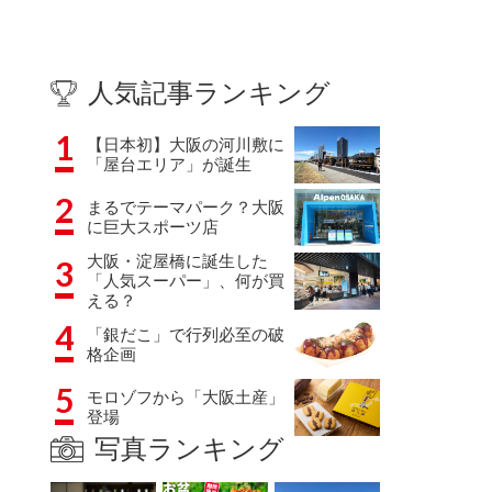
人気記事ランキング
1
【日本初】大阪の河川敷に
「屋台エリア」が誕生
2
まるでテーマパーク？大阪
に巨大スポーツ店
大阪・淀屋橋に誕生した
3
「人気スーパー」、何が買
える？
4
「銀だこ」で行列必至の破
格企画
5
モロゾフから「大阪土産」
登場
写真ランキング