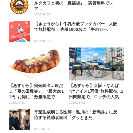
ルクカフェ初の「夏福袋」、実質無料でレ
ア...
2026.08.04
【きょうから】牛乳石鹸ブックカバー、大阪
で無料配布！ 先着1000名に「牛のカー...
2026.08.07
【あすから】完売続出…銀だ
【あすから】大阪・なんば
こ「夏の回数券」、“最大281
で“アイス1万個”無料配布…2
1円”お得に！数量限定で
日間限定で、ロッテの人気
商...
2026.07.31
2026.08.02
平埜生成演じる医師・黒川の「新潟弁」に反
応する視聴者続出「グッときた」
2026.07.30