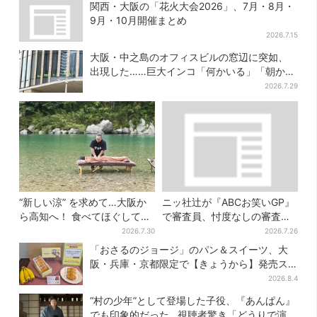
関西・大阪の「花火大会2026」、7月・8月・
9月・10月開催まとめ
2026.7.15
大阪・中之島のオフィスビルの窓辺に突如、
出現した……巨大インコ「何かいる」「朝から
ビビった」、その正体とは？
2026.7.29
“新しい涼” を求めて…大阪か
ニッ社辻が『ABCお笑いGP』
ら高知へ！ 食べてほぐして
で審査員、忖度なしの審査に
「仁淀ブルー」でととのう体
SNS称賛「的確で面白い」
2026.7.30
2026.7.26
験旅【2026夏最新版】
「おさるのジョージ」のパン＆スイーツ、大
阪・兵庫・京都限定で【きょうから】発売ス
タート
2026.8.4
“村の少年”として登場した子役、『あんぱん』
でも印象的だった…視聴者驚き「どうりで演技