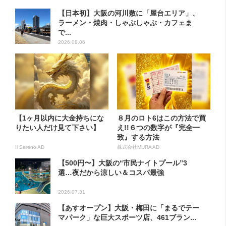
【日本初】大阪の河川敷に「屋台エリア」、
ラーメン・焼肉・しゃぶしゃぶ・カフェま
で...
2026.08.06
【1ヶ月以内に大金持ちにな
８月のロト6はこの方法で買
りたい人だけ見て下さい】
え!!６つの数字が『完全一
致』する方法
Il Sereno AD
株式会社MURA AD
【500円〜】大阪の“市民ナイトプール”3
選…夜だから涼しい＆コスパ最強
2026.07.31
【あすオープン】大阪・梅田に「まるでテー
マパーク」な巨大スポーツ店、461ブラン...