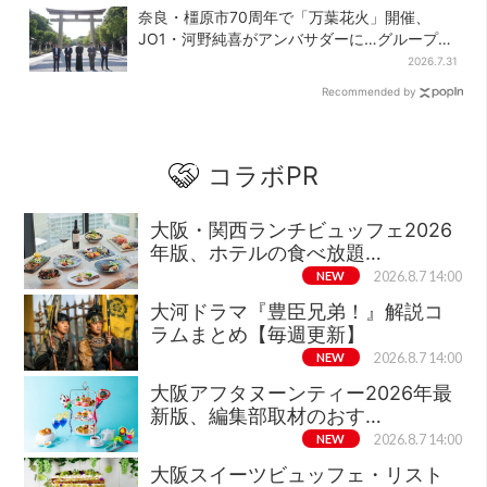
奈良・橿原市70周年で「万葉花火」開催、
JO1・河野純喜がアンバサダーに…グループ楽
曲ともシンクロ
2026.7.31
Recommended by
コラボPR
大阪・関西ランチビュッフェ2026
年版、ホテルの食べ放題…
NEW
2026.8.7 14:00
大河ドラマ『豊臣兄弟！』解説コ
ラムまとめ【毎週更新】
NEW
2026.8.7 14:00
大阪アフタヌーンティー2026年最
新版、編集部取材のおす…
NEW
2026.8.7 14:00
大阪スイーツビュッフェ・リスト