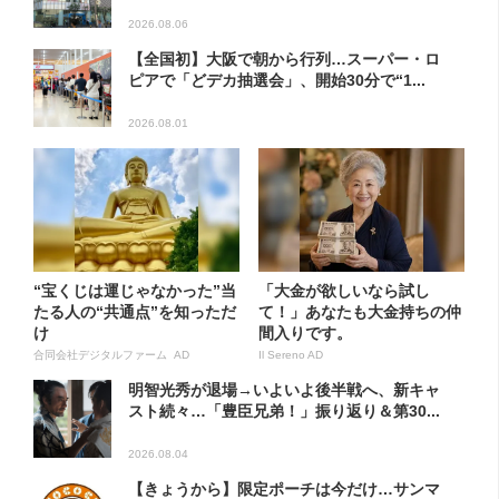
2026.08.06
【全国初】大阪で朝から行列…スーパー・ロ
ピアで「どデカ抽選会」、開始30分で“1...
2026.08.01
“宝くじは運じゃなかった”当
「大金が欲しいなら試し
たる人の“共通点”を知っただ
て！」あなたも大金持ちの仲
け
間入りです。
合同会社デジタルファーム AD
Il Sereno AD
明智光秀が退場→いよいよ後半戦へ、新キャ
スト続々…「豊臣兄弟！」振り返り＆第30...
2026.08.04
【きょうから】限定ポーチは今だけ…サンマ