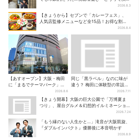
上手だと」
2026.8.3
【きょうから】セブンで「カレーフェス」、
人気店監修メニューなど全15品！お得な割引
キャンペーンは2週間だけ
2026.8.4
【あすオープン】大阪・梅田
同じ「黒ラベル」なのに味が
に「まるでテーマパーク」な
違う？ 梅田に体験型の常設
巨大スポーツ店、461ブラン
店、“1人2杯まで”で0次会にも
2026.8.6
2026.7.11
ド集結！ 6フロアをまとめて
便利
【きょう開幕】大阪の巨大公園で「万博夏ま
紹介
つり」、屋台グルメ＆幻想的イルミネーショ
ン…計27日間開催
2026.7.24
「もう縁のない人生かと…」滝音が大阪凱旋、
『ダブルインパクト』優勝後に本音明かす
2026.8.9