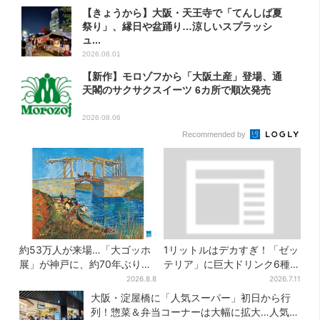
【きょうから】大阪・天王寺で「てんしば夏
祭り」、縁日や盆踊り…涼しいスプラッシ
ュ...
2026.08.01
【新作】モロゾフから「大阪土産」登場、通
天閣のサクサクスイーツ 6カ所で順次発売
2026.08.06
Recommended by
約53万人が来場…「大ゴッホ
1リットルはデカすぎ！「ゼッ
展」が神戸に、約70年ぶり
テリア」に巨大ドリンク6種が
『アルルの跳ね橋』来日！お
登場、セット変更で350円お
2026.8.8
2026.7.11
得な限定チケット販売も
得に
大阪・淀屋橋に「人気スーパー」初日から行
列！惣菜＆弁当コーナーは大幅に拡大…人気商