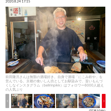
2020.8.24 17:15
前田隆汎さんは無類の酒場好き。自身で酒場「にこみ鈴や」を
営んでいる。京都の食いしん坊としてお馴染みで、旨いもんづ
くしなインスタグラム（bellrinpikk）はフォロワー6000人超え
の人気ぶり
(写真10枚)