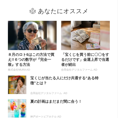
あなたにオススメ
８月のロト6はこの方法で買
「宝くじを買う前に〇〇をす
え!!６つの数字が『完全一
るだけです」金運上昇で当選
致』する方法
者が続出
株式会社MURA AD
合同会社デジタルファーム AD
宝くじが当たる人にだけ共通する“ある特
徴”とは？
合同会社デジタルファーム AD
夏の計画はまだまだ間に合う！
神戸ポートピアホテル AD