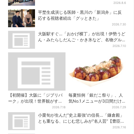
品は？
2026.8.6
平埜生成演じる医師・黒川の「新潟弁」に反
応する視聴者続出「グッときた」
2026.7.30
大阪駅すぐ…「おかげ横丁」が出現！伊勢うど
ん・みたらしだんご・かき氷など、名物グル
メが集結
2026.7.10
【初開催】大阪に「ジブリパ
毎夏恒例「銀だこ祭り」、人
ーク」が出現！世界観がすご
気No.1メニューが3日間だけ
い…細かな仕掛け＆巨大フォ
お得に
2026.7.18
2026.7.29
トスポットに注目
小栗旬が生んだ“史上最強”の信長…「鎌倉殿」
とも重なる、にじむ悲しみが“名人芸”【豊臣兄
弟】
2026.7.16