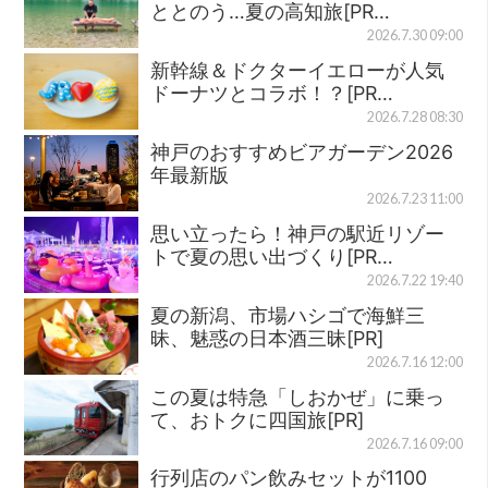
ととのう…夏の高知旅[PR…
2026.7.30 09:00
新幹線＆ドクターイエローが人気
ドーナツとコラボ！？[PR…
2026.7.28 08:30
神戸のおすすめビアガーデン2026
年最新版
2026.7.23 11:00
思い立ったら！神戸の駅近リゾー
トで夏の思い出づくり[PR…
2026.7.22 19:40
夏の新潟、市場ハシゴで海鮮三
昧、魅惑の日本酒三昧[PR]
2026.7.16 12:00
この夏は特急「しおかぜ」に乗っ
て、おトクに四国旅[PR]
2026.7.16 09:00
行列店のパン飲みセットが1100