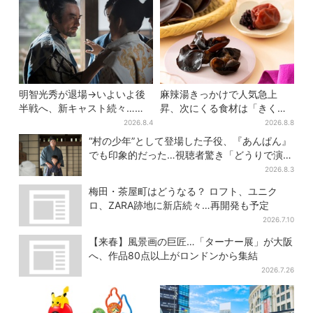
明智光秀が退場→いよいよ後
麻辣湯きっかけで人気急上
半戦へ、新キャスト続々…
昇、次にくる食材は「きくら
「豊臣兄弟！」振り返り＆第
げ」？ お菓子もヒット、購入
2026.8.4
2026.8.8
30回あらすじ
者9割超が女性
“村の少年”として登場した子役、『あんぱん』
でも印象的だった…視聴者驚き「どうりで演技
上手だと」
2026.8.3
梅田・茶屋町はどうなる？ ロフト、ユニク
ロ、ZARA跡地に新店続々…再開発も予定
2026.7.10
【来春】風景画の巨匠…「ターナー展」が大阪
へ、作品80点以上がロンドンから集結
2026.7.26