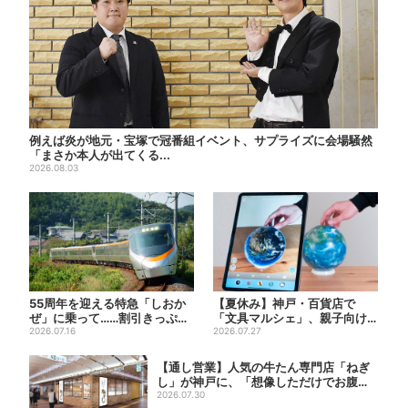
例えば炎が地元・宝塚で冠番組イベント、サプライズに会場騒然
「まさか本人が出てくる...
2026.08.03
55周年を迎える特急「しおか
【夏休み】神戸・百貨店で
ぜ」に乗って……割引きっぷ
「文具マルシェ」、親子向け
で、松山・道後温泉と南予を...
2026.07.16
工作は自由研究にも！入場無
2026.07.27
料で
【通し営業】人気の牛たん専門店「ねぎ
し」が神戸に、「想像しただけでお腹空
く…」S...
2026.07.30