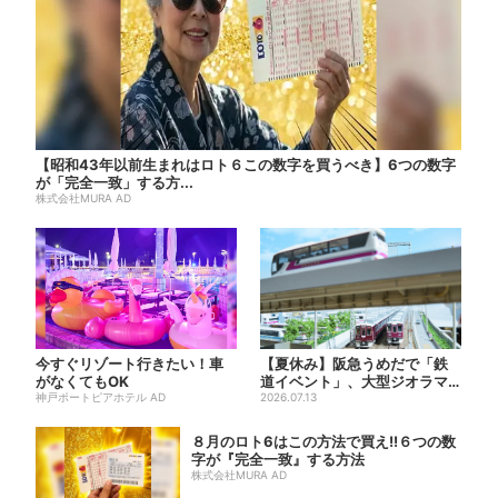
【昭和43年以前生まれはロト６この数字を買うべき】6つの数字
が「完全一致」する方...
株式会社MURA AD
今すぐリゾート行きたい！車
【夏休み】阪急うめだで「鉄
がなくてもOK
道イベント」、大型ジオラマ
神戸ポートピアホテル AD
＆運転体験コーナー…豪華ゲ
2026.07.13
ス...
８月のロト6はこの方法で買え!!６つの数
字が『完全一致』する方法
株式会社MURA AD