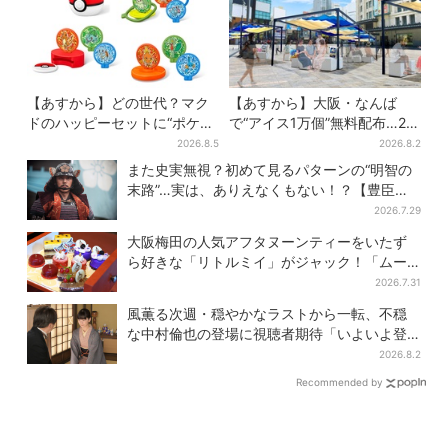
【あすから】どの世代？マク
【あすから】大阪・なんば
ドのハッピーセットに“ポケモ
で“アイス1万個”無料配布…2日
ンおもちゃ”、歴代30匹に「懐
間限定で、ロッテの人気商品
2026.8.5
2026.8.2
かしい」と喜びの声
もらえる
また史実無視？初めて見るパターンの“明智の
末路”…実は、ありえなくもない！？【豊臣兄
弟】
2026.7.29
大阪梅田の人気アフタヌーンティーをいたず
ら好きな「リトルミイ」がジャック！「ムー
ミン」たちとバカンスへ
2026.7.31
風薫る次週・穏やかなラストから一転、不穏
な中村倫也の登場に視聴者期待「いよいよ登
場だ」
2026.8.2
Recommended by