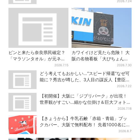
ン…計27日間開催
2026.7.24
ピンと来たら奈良県民確定？
カワイイけど見たら危険！ 大
「マラソンタオル」が元ネタ
阪の名物看板「大ぴちょんく
の汗取りインナー、販売数5万
ん」に異変、青→真っ黒に…
2026.7.15
2026.7.30
枚突破
どう考えてもおかしい…“スピード帰還”なぜ可
能に？秀吉が噂した、3人目の謀反人【豊臣兄
弟】
2026.7.22
【初開催】大阪に「ジブリパーク」が出現！
世界観がすごい…細かな仕掛け＆巨大フォトス
ポットに注目
2026.7.18
【きょうから】牛乳石鹸「赤箱・青箱」ブッ
クカバー、大阪で無料配布！ 先着1000名に
「牛のカード」も
2026.8.7