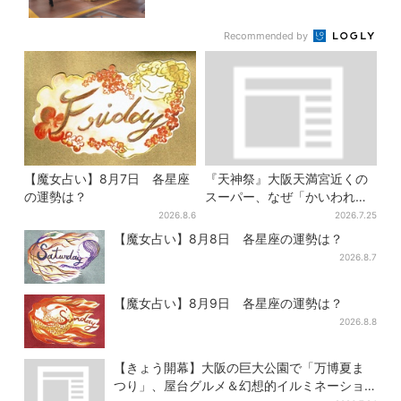
Recommended by
【魔女占い】8月7日 各星座
『天神祭』大阪天満宮近くの
の運勢は？
スーパー、なぜ「かいわれ」
が山積み？ 実は昔ながらの食
2026.8.6
2026.7.25
文化
【魔女占い】8月8日 各星座の運勢は？
2026.8.7
【魔女占い】8月9日 各星座の運勢は？
2026.8.8
【きょう開幕】大阪の巨大公園で「万博夏ま
つり」、屋台グルメ＆幻想的イルミネーショ