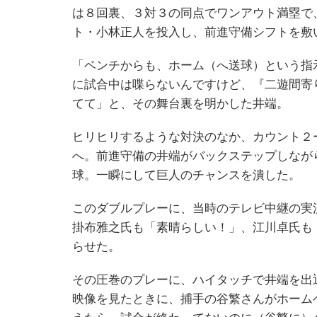
は８回裏、３対３の同点でワンアウト満塁で
ト・小林正人を投入し、前進守備シフトを敷
「ベンチからも、ホーム（へ送球）という指
に試合中は喋らないんですけど、『二遊間寄
てて」と、その舞台裏を明かした井端。
ヒリヒリするような対決のなか、カウント２
へ。前進守備の井端がバックステップしなが
球。一瞬にして巨人のチャンスを潰した。
このダブルプレーに、当時のテレビ中継の実
掛布雅之氏も「素晴らしい！」、江川卓氏も
らせた。
その圧巻のプレーに、ハイタッチで井端を出
映像を見たときに、捕手の谷繁さんがホーム