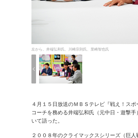
左から、井端弘和氏、川崎宗則氏、里崎智也氏
４月１５日放送のＭＢＳテレビ『戦え！スポ
コーチを務める井端弘和氏（元中日・遊撃手
いて語った。
２００８年のクライマックスシリーズ（巨人