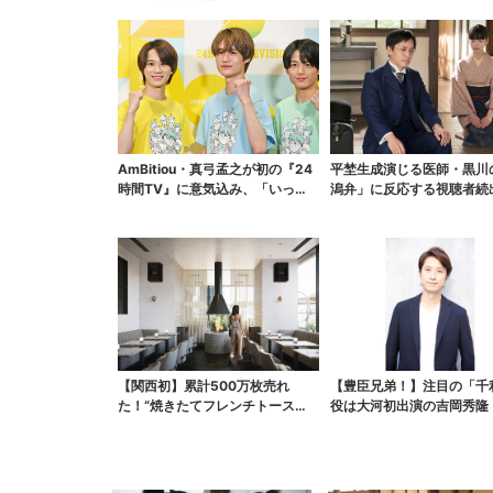
AmBitiou・真弓孟之が初の『24
平埜生成演じる医師・黒川
時間TV』に意気込み、「いっぱ
潟弁」に反応する視聴者続
い触れ合いた...
ッときた」
【関西初】累計500万枚売れ
【豊臣兄弟！】注目の「千
た！“焼きたてフレンチトース
役は大河初出演の吉岡秀隆
ト”が大阪で、ここ限定の...
氏政役も発表