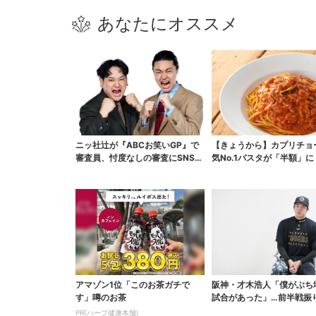
あなたにオススメ
ニッ社辻が『ABCお笑いGP』で
【きょうから】カプリチョ
審査員、忖度なしの審査にSNS称
気No.1パスタが「半額」
賛「的確で面白い...
業祭の第2弾まも...
アマゾン1位「このお茶ガチで
阪神・才木浩人「僕がぶち
す」噂のお茶
試合があった」…前半戦振
独占インタビューを放...
PR(ハーブ健康本舗)