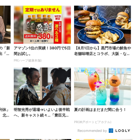
の「新
アマゾン1位の実績！380円で5日
【8月1日から】黒門市場の鮮魚や
出「グ
間お試し。
老舗味噌店とコラボ、大阪・なん
ばのホテルで“地域...
PR(ハーブ健康本舗)
利休」
明智光秀が退場→いよいよ後半戦
夏の計画はまだまだ間に合う！
 北条
へ、新キャスト続々…「豊臣兄
弟！」振り返り＆第30...
PR(神戸ポートピアホテル)
Recommended by