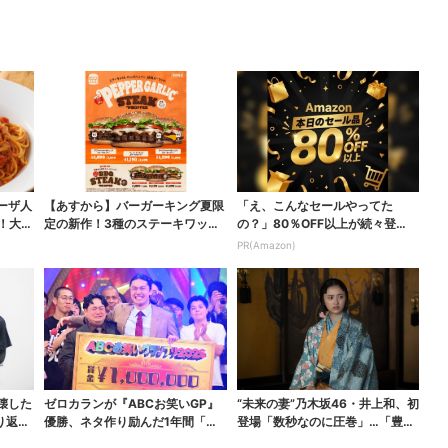
ーザ人
【あすから】バーガーキング夏限
「え、こんなセールやってた
に！大創
定の新作！3種のステーキワッパ
の？」80％OFF以上が続々登
ー「暑さ乗り切れそう...
場！Amazonの本気が...
PR(Amazon)
壊した
ゼロカランが『ABCお笑いGP』
“未来の妻”乃木坂46・井上和、初
り返る
優勝、ネタ作り励んだ1年間「若
登場「数秒なのに圧巻」…「豊臣
手で一番やってる自...
兄弟！」第30回...