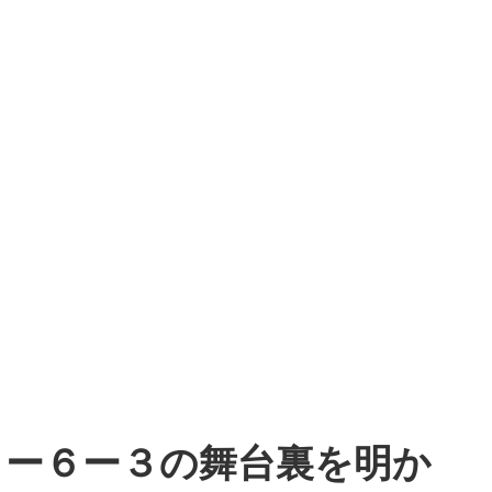
６ー６ー３の舞台裏を明か