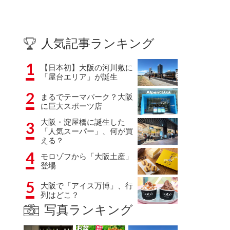
人気記事ランキング
1
【日本初】大阪の河川敷に
「屋台エリア」が誕生
2
まるでテーマパーク？大阪
に巨大スポーツ店
大阪・淀屋橋に誕生した
3
「人気スーパー」、何が買
える？
4
モロゾフから「大阪土産」
登場
5
大阪で「アイス万博」、行
列はどこ？
写真ランキング