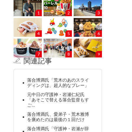
1
2
3
4
5
6
7
8
9
関連記事
落合博満氏「荒木のあのスライ
ディングは、超人的なプレー」
元中日の守護神・岩瀬仁紀氏
「あそこで替える落合監督もす
ご…
落合博満氏、愛弟子・荒木雅博
を褒めたのは最後の１回だけ
落合博満氏「守護神・岩瀬が辞