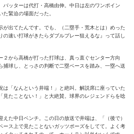
、バッターは代打・高橋由伸。中日は左のワンポイン
いた緊迫の場面だった。
示が出てたんです。でも、（二塁手・荒木とは）めった
りの速い打球がきたらダブルプレー狙えるな』って話し
ー２から高橋が打った打球は、真っ直ぐセンター方向
ら捕球し、とっさの判断で二塁ベースを踏み、一塁へ送
況は「なんという井端！」と絶叫。解説席に座っていた
「見たことない！」と大絶賛。球界のレジェンドらを唸
迎えた中日ベンチ。この日の放送で井端は、「（後で）
ベース上で見たことないガッツポーズをしてて。よく考