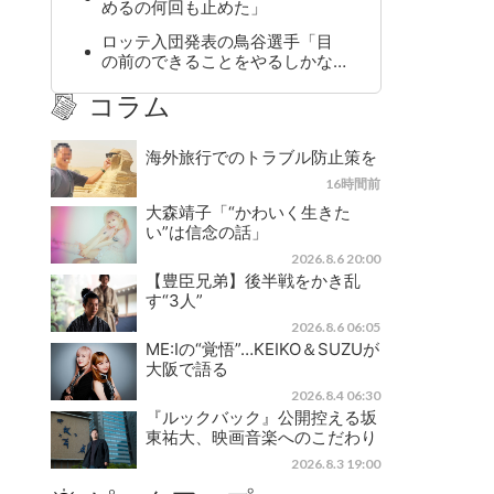
めるの何回も止めた」
ロッテ入団発表の鳥谷選手「目
の前のできることをやるしかな…
コラム
海外旅行でのトラブル防止策を
16時間前
大森靖子「“かわいく生きた
い”は信念の話」
2026.8.6 20:00
【豊臣兄弟】後半戦をかき乱
す“3人”
2026.8.6 06:05
ME:Iの“覚悟”…KEIKO＆SUZUが
大阪で語る
2026.8.4 06:30
『ルックバック』公開控える坂
東祐大、映画音楽へのこだわり
2026.8.3 19:00